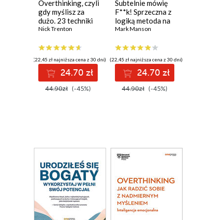
Overthinking, czyli
Subtelnie mówię
gdy myślisz za
F**k! Sprzeczna z
dużo. 23 techniki
logiką metoda na
pokonywania
Nick Trenton
szczęśliwe życie
Mark Manson
paraliżu
analitycznego i
skupiania się na
(22,45 zł najniższa cena z 30 dni)
(22,45 zł najniższa cena z 30 dni)
teraźniejszości
24.70 zł
24.70 zł
44.90zł
(-45%)
44.90zł
(-45%)