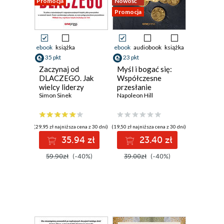
Promocja
Nowość
Promocja
ebook
książka
ebook
audiobook
książka
35 pkt
23 pkt
Zaczynaj od
Myśl i bogać się:
DLACZEGO. Jak
Współczesne
wielcy liderzy
przesłanie
inspirują innych do
Simon Sinek
Napoleona Hilla
Napoleon Hill
działania. Wydanie
II uzupełnione
(29,95 zł najniższa cena z 30 dni)
(19,50 zł najniższa cena z 30 dni)
35.94 zł
23.40 zł
59.90zł
(-40%)
39.00zł
(-40%)