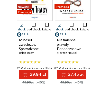
Nowość
Promocja
Promocja
ebook
audiobook
książka
ebook
audiobook
książka
29 pkt
27 pkt
Mindset
Niezmienne
zwycięzcy.
prawdy.
Sprawdzone
Ponadczasowe
strategie na
Brian Tracy
lekcje o
Morgan Housel
drodze do sukcesu
podejmowaniu
ryzyka,
wykorzystywaniu
(24,95 zł najniższa cena z 30 dni)
(24,95 zł najniższa cena z 30 dni)
szans i sztuce
29.94 zł
27.45 zł
dobrego życia
49.90zł
(-40%)
49.90zł
(-45%)