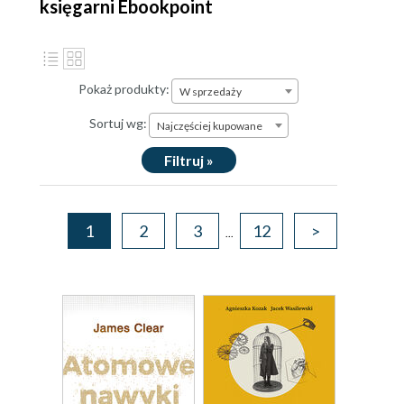
księgarni Ebookpoint
Pokaż produkty:
W sprzedaży
Sortuj wg:
Najczęściej kupowane
Filtruj »
1
2
3
12
>
...