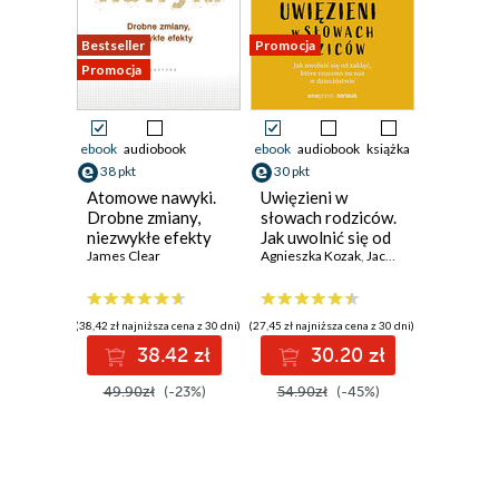
Bestseller
Promocja
Promocja
ebook
audiobook
ebook
audiobook
książka
38 pkt
30 pkt
Atomowe nawyki.
Uwięzieni w
Drobne zmiany,
słowach rodziców.
niezwykłe efekty
Jak uwolnić się od
James Clear
zaklęć, które
Agnieszka Kozak
,
Jacek Wasilewski
rzucono na nas w
dzieciństwie
(38,42 zł najniższa cena z 30 dni)
(27,45 zł najniższa cena z 30 dni)
38.42 zł
30.20 zł
49.90zł
(-23%)
54.90zł
(-45%)