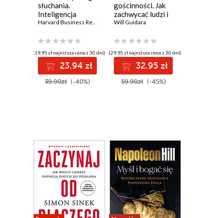
słuchania.
gościnności. Jak
Inteligencja
zachwycać ludzi i
emocjonalna.
Harvard Business Review
dawać im więcej,
Will Guidara
Harvard Business
niż się spodziewają
Review
(19,95 zł najniższa cena z 30 dni)
(29,95 zł najniższa cena z 30 dni)
23.94 zł
32.95 zł
39.90zł
(-40%)
59.90zł
(-45%)