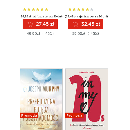
Wydanie II
(24,95 zł najniższa cena z 30 dni)
(29,49 zł najniższa cena z 30 dni)
27.45 zł
32.45 zł
49.90zł
(-45%)
59.00zł
(-45%)
Promocja
Promocja