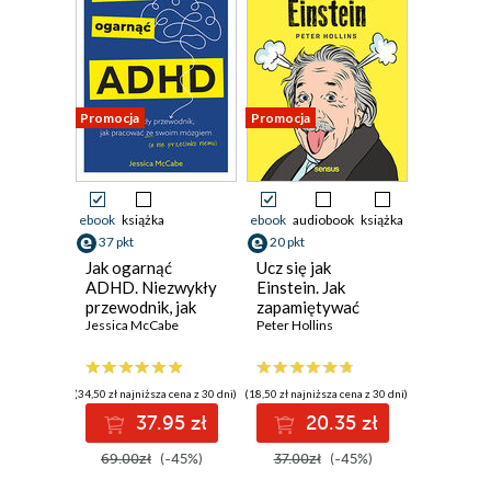
Promocja
Promocja
ebook
książka
ebook
audiobook
książka
37 pkt
20 pkt
Jak ogarnąć
Ucz się jak
ADHD. Niezwykły
Einstein. Jak
przewodnik, jak
zapamiętywać
pracować ze
Jessica McCabe
więcej, czytać
Peter Hollins
swoim mózgiem (a
szybciej i z
nie przeciwko
łatwością
niemu)
zdobywać nowe
(34,50 zł najniższa cena z 30 dni)
(18,50 zł najniższa cena z 30 dni)
umiejętności
37.95 zł
20.35 zł
69.00zł
(-45%)
37.00zł
(-45%)