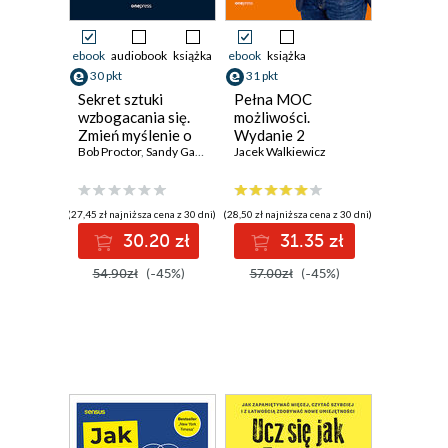
ebook
audiobook
książka
ebook
książka
30 pkt
31 pkt
Sekret sztuki
Pełna MOC
wzbogacania się.
możliwości.
Zmień myślenie o
Wydanie 2
sukcesie i
Bob Proctor
,
Sandy Gallagher
rozszerzone
Jacek Walkiewicz
pieniądzach -
stwórz życie,
którego pragniesz
(27,45 zł najniższa cena z 30 dni)
(28,50 zł najniższa cena z 30 dni)
30.20 zł
31.35 zł
54.90zł
(-45%)
57.00zł
(-45%)