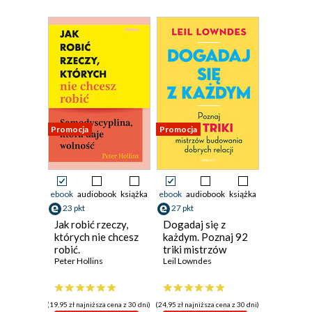
Promocja
Promocja
ebook
audiobook
książka
ebook
audiobook
książka
23 pkt
27 pkt
Jak robić rzeczy,
Dogadaj się z
których nie chcesz
każdym. Poznaj 92
robić.
triki mistrzów
Samodyscyplina,
Peter Hollins
budowania
Leil Lowndes
która daje wolność
dobrych relacji
(19,95 zł najniższa cena z 30 dni)
(24,95 zł najniższa cena z 30 dni)