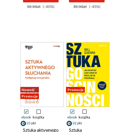
59.90zł
(-40%)
39.90zł
(-45%)
Nowość
Promocja
Promocja
ebook
książka
ebook
książka
23 pkt
32 pkt
Sztuka aktywnego
Sztuka