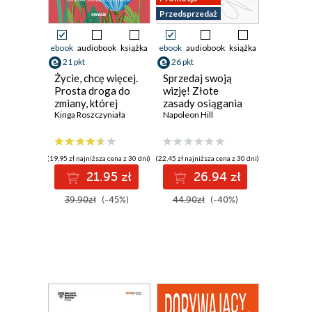
Przedsprzedaż
ebook
audiobook
książka
ebook
audiobook
książka
21 pkt
26 pkt
Życie, chcę więcej.
Sprzedaj swoją
Prosta droga do
wizję! Złote
zmiany, której
zasady osiągania
pragniesz
Kinga Roszczyniała
długofalowego
Napoleon Hill
sukcesu i
gwarantowanej
satysfakcji
(19,95 zł najniższa cena z 30 dni)
(22,45 zł najniższa cena z 30 dni)
21.95 zł
26.94 zł
39.90zł
(-45%)
44.90zł
(-40%)