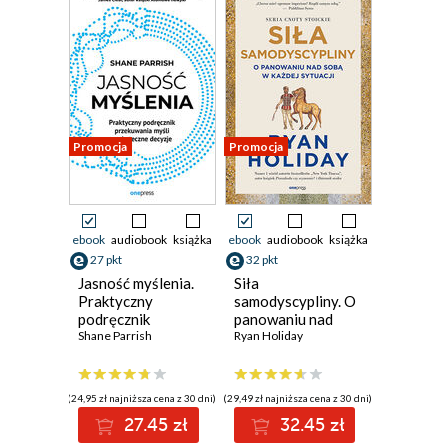
Promocja
Promocja
ebook
audiobook
książka
ebook
audiobook
książka
27 pkt
32 pkt
Jasność myślenia.
Siła
Praktyczny
samodyscypliny. O
podręcznik
panowaniu nad
przekuwania myśli
Shane Parrish
sobą w każdej
Ryan Holiday
w skuteczne
sytuacji
decyzje
(24,95 zł najniższa cena z 30 dni)
(29,49 zł najniższa cena z 30 dni)
27.45 zł
32.45 zł