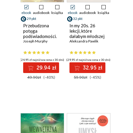
ebook
audiobook
książka
ebook
audiobook
książka
29 pkt
32 pkt
Przebudzona
In my 20s. 26
potęga
lekcji, które
podświadomości.
dałabym młodszej
Sztuka afirmacji i
Joseph Murphy
sobie
Aleksandra Pawlik
techniki zmiany
(24,95 zł najniższa cena z 30 dni)
(29,95 zł najniższa cena z 30 dni)
29.94 zł
32.95 zł
49.90zł
(-40%)
59.90zł
(-45%)