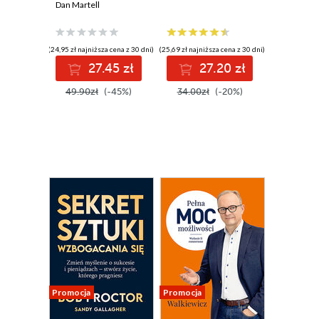
stwórz własne
Dan Martell
imperium
(24,95 zł najniższa cena z 30 dni)
(25,69 zł najniższa cena z 30 dni)
27.45 zł
27.20 zł
49.90zł
(-45%)
34.00zł
(-20%)
Promocja
Promocja