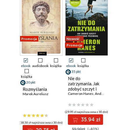
Promocja
Nowość
Promocja
ebook
audiobook
książka
ebook
książka
35 pkt
książka
Nie do
20 pkt
zatrzymania. Jak
zdobyć szczyt i
Rozmyślania
utrzymać
Cameron Hanes
,
Andrew D. Huberman
,
Marek Aureliusz
przewagę
(29,95 zł najniższa cena z 30 dni)
35.94 zł
(18,50 zł najniższa cena z 30 dni)
59.90zł
(-40%)