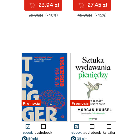
23.94 zł
27.45 zł
39.90zł
(-40%)
49.90zł
(-45%)
Promocja
Promocja
ebook
audiobook
ebook
audiobook
książka
50 pkt
35 pkt