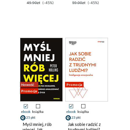
49.90zł
(-45%)
59.00zł
(-45%)
Nowość
Promocja
Promocja
ebook
książka
ebook
książka
25 pkt
23 pkt
Myśl mniej, rób
Jak sobie radzić z
więcej. Jak
trudnymi ludźmi?