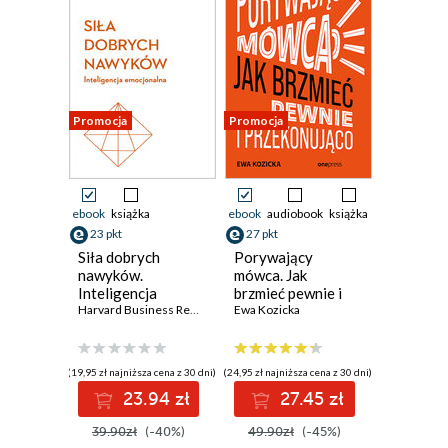
Promocja
Promocja
ebook
książka
ebook
audiobook
książka
23 pkt
27 pkt
Siła dobrych
Porywający
nawyków.
mówca. Jak
Inteligencja
brzmieć pewnie i
emocjonalna.
Harvard Business Review
przekonująco
Ewa Kozicka
Harvard Business
Review
(19,95 zł najniższa cena z 30 dni)
(24,95 zł najniższa cena z 30 dni)
23.94 zł
27.45 zł
39.90zł
(-40%)
49.90zł
(-45%)