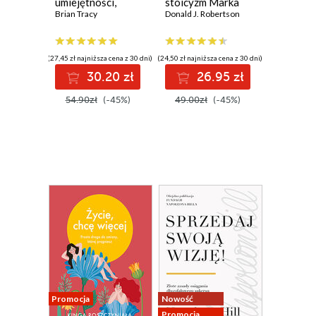
umiejętności,
stoicyzm Marka
dzięki którym
Brian Tracy
Aureliusza
Donald J. Robertson
osiągniesz sukces
(27,45 zł najniższa cena z 30 dni)
(24,50 zł najniższa cena z 30 dni)
30.20 zł
26.95 zł
54.90zł
(-45%)
49.00zł
(-45%)
Promocja
Nowość
Promocja