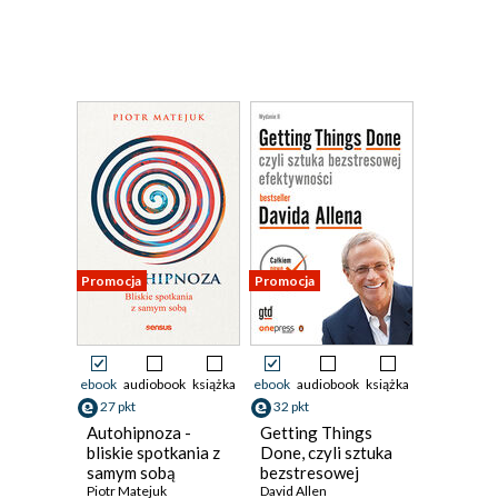
Promocja
Promocja
ebook
audiobook
książka
ebook
audiobook
książka
27 pkt
32 pkt
Autohipnoza -
Getting Things
bliskie spotkania z
Done, czyli sztuka
samym sobą
bezstresowej
Piotr Matejuk
efektywności.
David Allen