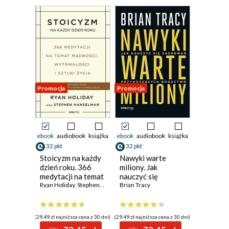
Promocja
Promocja
ebook
audiobook
książka
ebook
audiobook
książka
32 pkt
32 pkt
Stoicyzm na każdy
Nawyki warte
dzień roku. 366
miliony. Jak
medytacji na temat
nauczyć się
mądrości,
Ryan Holiday
,
Stephen Hanselman
zachowań
Brian Tracy
wytrwałości i
przynoszących
sztuki życia
bogactwo
(29,49 zł najniższa cena z 30 dni)
(29,49 zł najniższa cena z 30 dni)