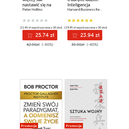
nastawić się na
Inteligencja
działanie, przestać
Peter Hollins
emocjonalna.
Harvard Business Review
nadmiernie
Harvard Business
analizować i
Review
zmienić swoje
(21,45 zł najniższa cena z 30 dni)
(19,95 zł najniższa cena z 30 dni)
życie
25.74 zł
23.94 zł
42.90zł
(-40%)
39.90zł
(-40%)
Promocja
Promocja