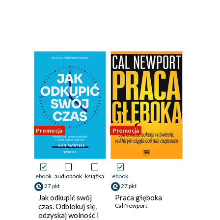
Promocja
Promocja
ebook
audiobook
książka
ebook
27 pkt
27 pkt
Jak odkupić swój
Praca głęboka
czas. Odblokuj się,
Cal Newport
odzyskaj wolność i