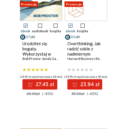
Promocja
Promocja
ebook
audiobook
książka
ebook
książka
27 pkt
23 pkt
Urodziłeś się
Overthinking. Jak
bogaty.
radzić sobie z
Wykorzystaj w
nadmiernym
pełni swój
Bob Proctor
,
Sandy Gallagher
myśleniem.
Harvard Business Review
potencjał
Inteligencja
emocjonalna.
Harvard Business
(24,95 zł najniższa cena z 30 dni)
(19,95 zł najniższa cena z 30 dni)
Review
27.45 zł
23.94 zł
49.90zł
(-45%)
39.90zł
(-40%)