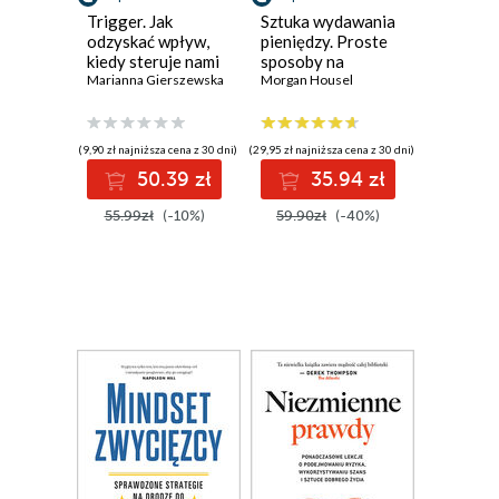
Trigger. Jak
Sztuka wydawania
odzyskać wpływ,
pieniędzy. Proste
kiedy steruje nami
sposoby na
przeszłość
Marianna Gierszewska
pełniejsze życie
Morgan Housel
(9,90 zł najniższa cena z 30 dni)
(29,95 zł najniższa cena z 30 dni)
50.39 zł
35.94 zł
55.99zł
(-10%)
59.90zł
(-40%)