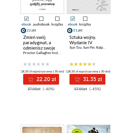
ebook
audiobook
książka
ebook
książka
22 pkt
31 pkt
Zmień swój
Sztuka wojny.
paradygmat, a
Wydanie IV
odmienisz swoje
Sun Tzu
,
Sun Pin
,
Ralph D. Sawyer (Translator)
życie. Dziennik
Proctor Gallagher Institute
,
Bob Proctor
Twojej osobistej
przemiany
(18,50 zł najniższa cena z 30 dni)
(28,50 zł najniższa cena z 30 dni)
22.20 zł
31.35 zł
37.00zł
(-40%)
57.00zł
(-45%)