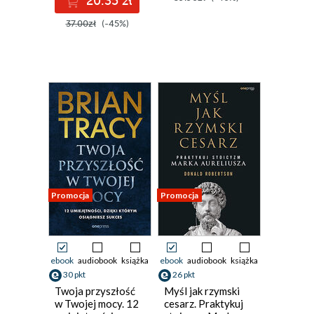
20.35 zł
37.00zł
(-45%)
Promocja
Promocja
ebook
audiobook
książka
ebook
audiobook
książka
30 pkt
26 pkt
Twoja przyszłość
Myśl jak rzymski
w Twojej mocy. 12
cesarz. Praktykuj