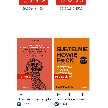
32.45 zł
32.45 zł
59.00zł
(-45%)
59.00zł
(-45%)
Promocja
Promocja
ebook
audiobook
książka
ebook
audiobook
książka
24 pkt
24 pkt