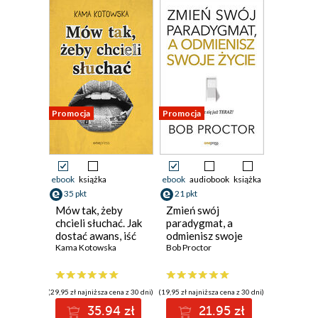
Promocja
Promocja
ebook
książka
ebook
audiobook
książka
35 pkt
21 pkt
Mów tak, żeby
Zmień swój
chcieli słuchać. Jak
paradygmat, a
dostać awans, iść
odmienisz swoje
na randkę i
Kama Kotowska
życie
Bob Proctor
wygłosić genialną
prezentację
(29,95 zł najniższa cena z 30 dni)
(19,95 zł najniższa cena z 30 dni)
35.94 zł
21.95 zł