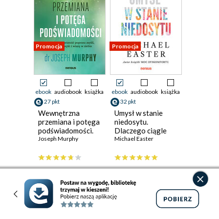
Promocja
Promocja
ebook
audiobook
książka
ebook
audiobook
książka
27 pkt
32 pkt
Wewnętrzna
Umysł w stanie
przemiana i potęga
niedosytu.
podświadomości.
Dlaczego ciągle
Kreuj
Joseph Murphy
chcemy więcej i jak
Michael Easter
rzeczywistość
z tym walczyć
poprzez myśli,
emocje, nawyki i
(24,95 zł najniższa cena z 30 dni)
(29,95 zł najniższa cena z 30 dni)
wiarę w siebie
27.45 zł
32.95 zł
49.90zł
(-45%)
59.90zł
(-45%)