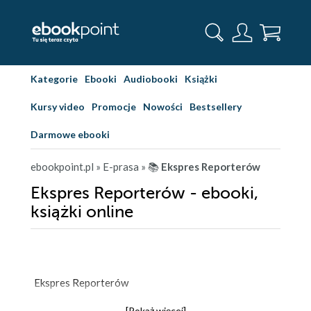
Kategorie
Ebooki
Audiobooki
Książki
Kursy video
Promocje
Nowości
Bestsellery
Darmowe ebooki
ebookpoint.pl
» E-prasa
» 📚
Ekspres Reporterów
Ekspres Reporterów - ebooki,
książki online
Ekspres Reporterów
[Pokaż więcej]