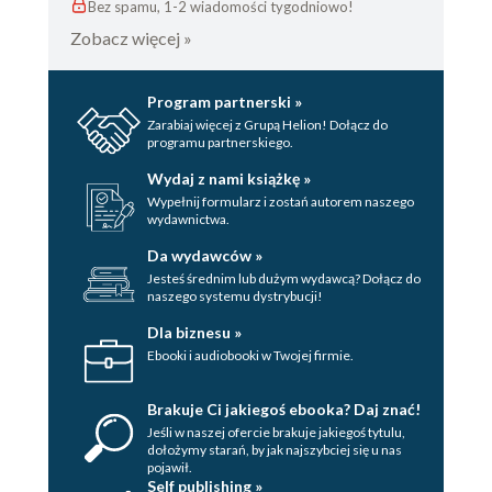
Bez spamu, 1-2 wiadomości tygodniowo!
Zobacz więcej »
Program partnerski »
Zarabiaj więcej z Grupą Helion! Dołącz do
programu partnerskiego.
Wydaj z nami książkę »
Wypełnij formularz i zostań autorem naszego
wydawnictwa.
Da wydawców »
Jesteś średnim lub dużym wydawcą? Dołącz do
naszego systemu dystrybucji!
Dla biznesu »
Ebooki i audiobooki w Twojej firmie.
Brakuje Ci jakiegoś ebooka? Daj znać!
Jeśli w naszej ofercie brakuje jakiegoś tytulu,
dołożymy starań, by jak najszybciej się u nas
pojawił.
Self publishing »