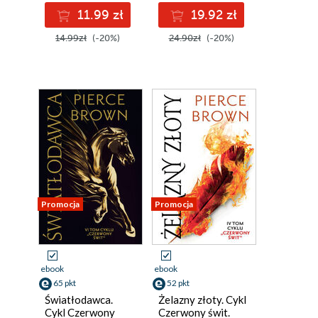
11.99 zł
19.92 zł
14.99zł
(-20%)
24.90zł
(-20%)
Promocja
Promocja
ebook
ebook
65 pkt
52 pkt
Światłodawca.
Żelazny złoty. Cykl
Cykl Czerwony
Czerwony świt.