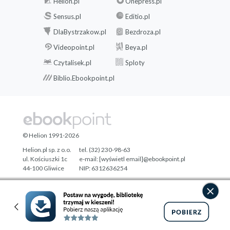
Helion.pl
Onepress.pl
Sensus.pl
Editio.pl
DlaBystrzakow.pl
Bezdroza.pl
Videopoint.pl
Beya.pl
Czytalisek.pl
Sploty
Biblio.Ebookpoint.pl
© Helion 1991-2026
Helion.pl sp. z o.o.
tel. (32) 230-98-63
ul. Kościuszki 1c
e-mail:
[wyświetl email]@ebookpoint.pl
44-100 Gliwice
NIP: 6312636254
Regon: 241989027
Designed with ♥ by
Tonik.pl
Pełna wersja strony »