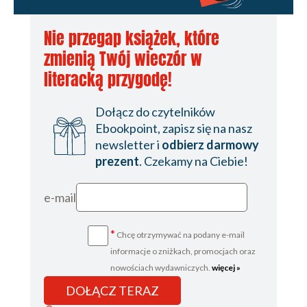
Nie przegap książek, które
zmienią Twój wieczór w
literacką przygodę!
Dołącz do czytelników
Ebookpoint, zapisz się na nasz
newsletter i
odbierz darmowy
prezent
. Czekamy na Ciebie!
e-mail
*
Chcę otrzymywać na podany e-mail
informacje o zniżkach, promocjach oraz
nowościach wydawniczych.
więcej »
DOŁĄCZ TERAZ