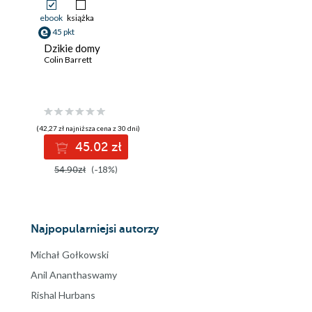
ebook
książka
45 pkt
Dzikie domy
Colin Barrett
(42,27 zł najniższa cena z 30 dni)
45.02 zł
54.90zł
(-18%)
Najpopularniejsi autorzy
Michał Gołkowski
Anil Ananthaswamy
Rishal Hurbans