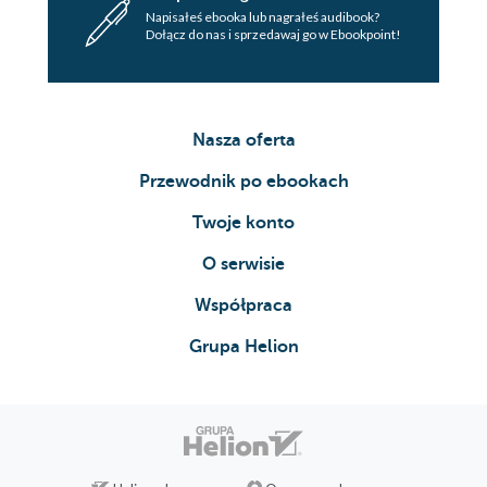
Napisałeś ebooka lub nagrałeś audibook?
Dołącz do nas i sprzedawaj go w Ebookpoint!
Nasza oferta
Przewodnik po ebookach
Twoje konto
O serwisie
Współpraca
Grupa Helion