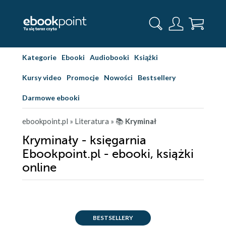
Kategorie
Ebooki
Audiobooki
Książki
Kursy video
Promocje
Nowości
Bestsellery
Darmowe ebooki
ebookpoint.pl
» Literatura
» 📚
Kryminał
Kryminały - księgarnia
Ebookpoint.pl - ebooki, książki
online
BESTSELLERY