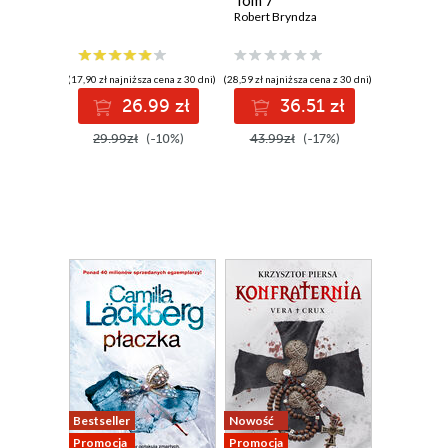
Tom 7
Robert Bryndza
(17,90 zł najniższa cena z 30 dni)
(28,59 zł najniższa cena z 30 dni)
26.99 zł
36.51 zł
29.99zł
(-10%)
43.99zł
(-17%)
Bestseller
Nowość
Promocja
Promocja