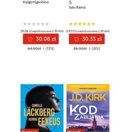
Keigo Higashino
5
Satu Rämö
(30,08 zł najniższa cena z 30 dni)
(29,59 zł najniższa cena z 30 dni)
30.08 zł
30.33 zł
44.90zł
(-33%)
36.99zł
(-18%)
Promocja
Nowość