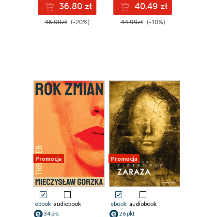
36.80 zł
40.49 zł
46.00zł
(-20%)
44.99zł
(-10%)
Promocja
Promocja
ebook
audiobook
ebook
audiobook
34 pkt
26 pkt