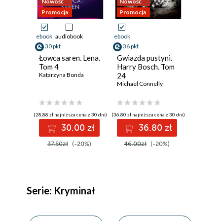
Nowość
Nowość
Promocj
Promocja
Promocja
ebook
audiobook
ebook
ebook
30 pkt
36 pkt
40 pkt
Łowca saren. Lena.
Gwiazda pustyni.
Widzę, 
Tom 4
Harry Bosch. Tom
interesu
Katarzyna Bonda
24
ciemnoś
Michael Connelly
Illarion P
(28,88 zł najniższa cena z 30 dni)
(36,80 zł najniższa cena z 30 dni)
(34,64 zł najn
30.00 zł
36.80 zł
4
37.50zł
(-20%)
46.00zł
(-20%)
44.99
Serie: Kryminał