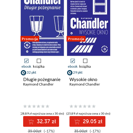
Promocja
Promocja
ebook
książka
ebook
książka
32 pkt
29 pkt
Długie pożegnanie
Wysokie okno
Raymond Chandler
Raymond Chandler
(28,89 zł najniższa cena z 30 dni)
(25,89 zł najniższa cena z 30 dni)
32.37 zł
29.05 zł
39.00zł
(-17%)
35.00zł
(-17%)