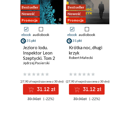
Bestseller
Bestseller
Nowość
Nowość
Promocja
Promocja
ebook
audiobook
ebook
audiobook
31 pkt
31 pkt
Jezioro lodu.
Krótka noc, długi
Inspektor Leon
krzyk
Szeptycki. Tom 2
Robert Małecki
Jędrzej Pasierski
(27,93 zł najniższa cena z 30 dni)
(27,93 zł najniższa cena z 30 dni)
31.12 zł
31.12 zł
39.90zł
(-22%)
39.90zł
(-22%)