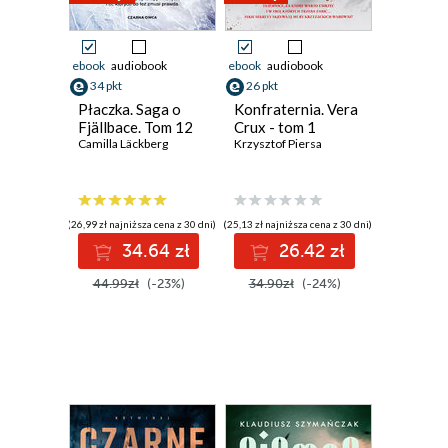
ebook
audiobook
ebook
audiobook
34 pkt
26 pkt
Płaczka. Saga o
Konfraternia. Vera
Fjällbace. Tom 12
Crux - tom 1
Camilla Läckberg
Krzysztof Piersa
(26,99 zł najniższa cena z 30 dni)
(25,13 zł najniższa cena z 30 dni)
34.64 zł
26.42 zł
44.99zł
(-23%)
34.90zł
(-24%)