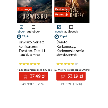
Promocja
Bestseller
Promocja
ebook
audiobook
ebook
audiobook
37 pkt
33 pkt
Urwisko. Seria z
Święto
komisarzem
Karkonoszy.
Forstem. Tom 11
Karkonoska seria
Remigiusz Mróz
kryminalna. Tom 5
Sławek Gortych
(41,49 zł najniższa cena z 30 dni)
(27,99 zł najniższa cena z 30 dni)
37.49 zł
33.19 zł
49.99zł
(-25%)
39.99zł
(-17%)