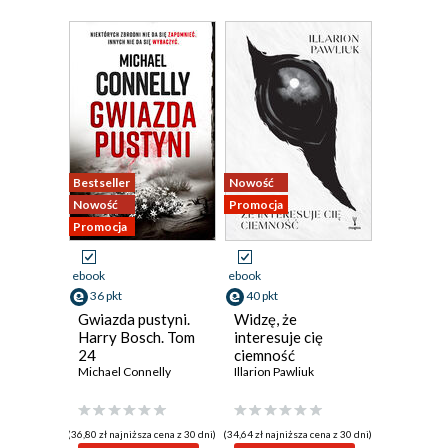
Bestseller
Nowość
Nowość
Promocja
Promocja
ebook
ebook
36 pkt
40 pkt
Gwiazda pustyni.
Widzę, że
Harry Bosch. Tom
interesuje cię
24
ciemność
Michael Connelly
Illarion Pawliuk
(36,80 zł najniższa cena z 30 dni)
(34,64 zł najniższa cena z 30 dni)