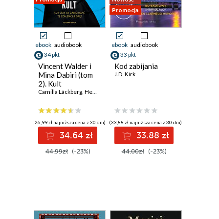
Promocja
ebook
audiobook
ebook
audiobook
34 pkt
33 pkt
Vincent Walder i
Kod zabijania
Mina Dabiri (tom
J.D. Kirk
2). Kult
Camilla Läckberg
,
Henrik Fexeus
(26,99 zł najniższa cena z 30 dni)
(33,88 zł najniższa cena z 30 dni)
34.64 zł
33.88 zł
44.99zł
(-23%)
44.00zł
(-23%)