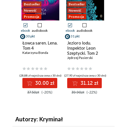
Bestseller
Bestseller
Bestsell
Nowość
Nowość
Promocj
Promocja
Promocja
ebook
audiobook
ebook
audiobook
ebook
aud
30 pkt
31 pkt
39 pkt
Łowca saren. Lena.
Jezioro lodu.
Kolory z
Tom 4
Inspektor Leon
Tom 7
Katarzyna Bonda
Szeptycki. Tom 2
Jędrzej Pasierski
(28,88 zł najniższa cena z 30 dni)
(27,93 zł najniższa cena z 30 dni)
(33,59 zł najn
30.00 zł
31.12 zł
3
37.50zł
(-20%)
39.90zł
(-22%)
47.99
Autorzy: Kryminał