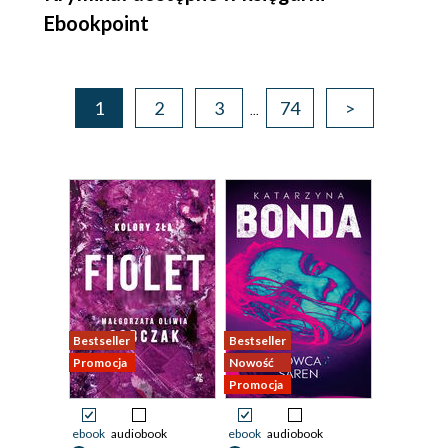
Ebookpoint
1
2
3
74
>
...
Bestseller
Bestseller
Promocja
Nowość
Promocja
ebook
audiobook
ebook
audiobook