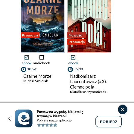
Promocja
Nowość
Promocja
ebook
audiobook
ebook
30 pkt
36 pkt
Czarne Morze
Nadkomisarz
Michał Śmielak
Laurentowicz (#3).
Ciemne pola
Klaudiusz Szymańczak
(23,99 zł najniższa cena z 30 dni)
(44,90 zł najniższa cena z 30 dni)
30.79 zł
36.37 zł
39.99zł
(-23%)
44.90zł
(-19%)