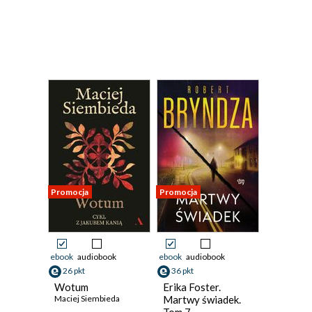
Promocja
Promocja
ebook
audiobook
ebook
audiobook
26 pkt
36 pkt
Wotum
Erika Foster.
Maciej Siembieda
Martwy świadek.