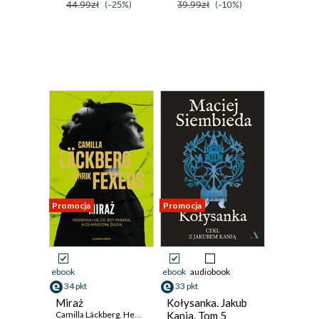
44.99zł
(-25%)
39.99zł
(-10%)
Promocja
Promocja
ebook
ebook
audiobook
34 pkt
33 pkt
Miraż
Kołysanka. Jakub
Camilla Läckberg
,
Henrik Fexeus
Kania. Tom 5