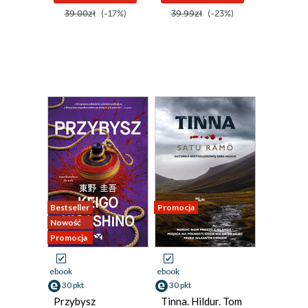
39.00zł
(-17%)
39.99zł
(-23%)
Bestseller
Promocja
Nowość
Promocja
ebook
ebook
30 pkt
30 pkt
Przybysz
Tinna. Hildur. Tom