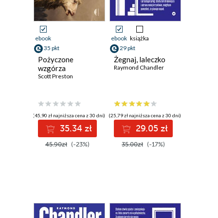
ebook
ebook
książka
35 pkt
29 pkt
Pożyczone
Żegnaj, laleczko
wzgórza
Raymond Chandler
Scott Preston
(45,90 zł najniższa cena z 30 dni)
(25,79 zł najniższa cena z 30 dni)
35.34 zł
29.05 zł
45.90zł
(-23%)
35.00zł
(-17%)