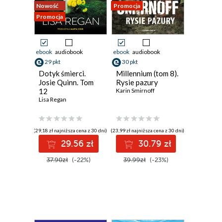
Nowość
Promocja
Promocja
ebook
audiobook
ebook
audiobook
29 pkt
30 pkt
Dotyk śmierci.
Millennium (tom 8).
Josie Quinn. Tom
Rysie pazury
12
Karin Smirnoff
Lisa Regan
(29,18 zł najniższa cena z 30 dni)
(23,99 zł najniższa cena z 30 dni)
29.56 zł
30.79 zł
37.90zł
(-22%)
39.99zł
(-23%)