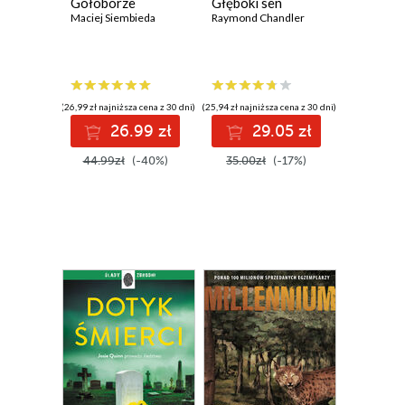
Gołoborze
Głęboki sen
Maciej Siembieda
Raymond Chandler
(26,99 zł najniższa cena z 30 dni)
(25,94 zł najniższa cena z 30 dni)
26.99 zł
29.05 zł
44.99zł
(-40%)
35.00zł
(-17%)