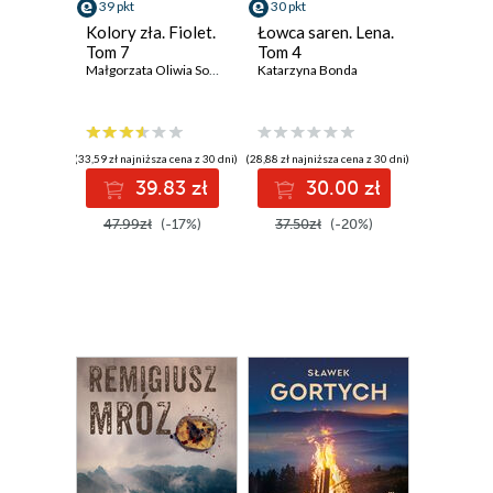
39 pkt
30 pkt
Kolory zła. Fiolet.
Łowca saren. Lena.
Tom 7
Tom 4
Małgorzata Oliwia Sobczak
Katarzyna Bonda
(33,59 zł najniższa cena z 30 dni)
(28,88 zł najniższa cena z 30 dni)
39.83 zł
30.00 zł
47.99zł
(-17%)
37.50zł
(-20%)