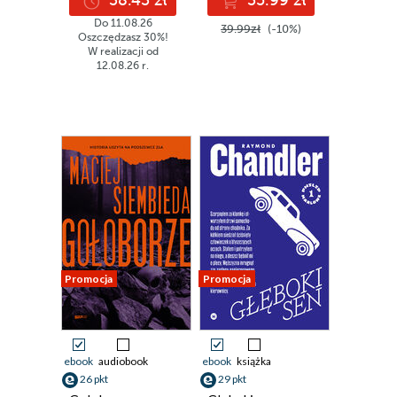
38.43 zł
35.99 zł
Do 11.08.26
39.99zł
(-10%)
Oszczędzasz 30%!
W realizacji od
12.08.26 r.
Promocja
Promocja
ebook
audiobook
ebook
książka
26 pkt
29 pkt