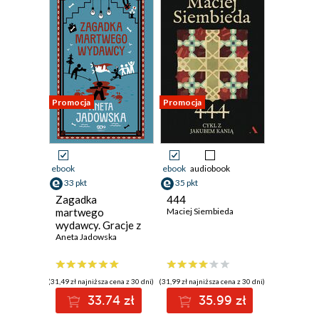
Promocja
Promocja
ebook
ebook
audiobook
33 pkt
35 pkt
Zagadka
444
martwego
Maciej Siembieda
wydawcy. Gracje z
Ustki. Tom 3
Aneta Jadowska
(31,49 zł najniższa cena z 30 dni)
(31,99 zł najniższa cena z 30 dni)
33.74 zł
35.99 zł