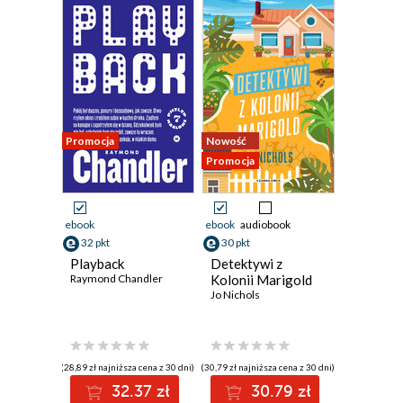
Promocja
Nowość
Promocja
ebook
ebook
audiobook
32 pkt
30 pkt
Playback
Detektywi z
Raymond Chandler
Kolonii Marigold
Jo Nichols
(28,89 zł najniższa cena z 30 dni)
(30,79 zł najniższa cena z 30 dni)
32.37 zł
30.79 zł