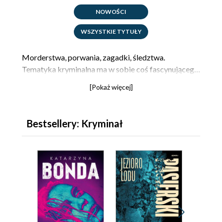
NOWOŚCI
WSZYSTKIE TYTUŁY
Morderstwa, porwania, zagadki, śledztwa.
Tematyka kryminalna ma w sobie coś fascynującego,
co przyciąga Czytelników. Jeśli lubisz wartką akcję i
[Pokaż więcej]
książki, w których dużo się dzieje
, w tej kategorii
znajdziesz
najciekawsze kryminały
i powieści
sensacyjne. Szukaj trzymających w napięciu książek
Bestsellery: Kryminał
w księgarni Ebookpoint - czekają na Ciebie
kryminały w formie
ebooków
w formatach PDF,
MOBI lub ePUB lub
audiobooków mp3
.