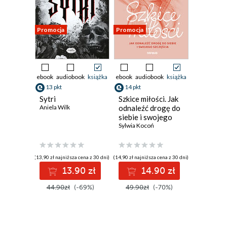
Promocja
Promocja
ebook
audiobook
książka
ebook
audiobook
książka
13 pkt
14 pkt
Sytri
Szkice miłości. Jak
Aniela Wilk
odnaleźć drogę do
siebie i swojego
szczęścia
Sylwia Kocoń
(13,90 zł najniższa cena z 30 dni)
(14,90 zł najniższa cena z 30 dni)
13.90 zł
14.90 zł
44.90zł
(-69%)
49.90zł
(-70%)