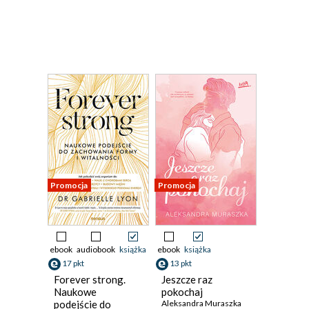
Promocja
Promocja
ebook
audiobook
książka
ebook
książka
17 pkt
13 pkt
Forever strong.
Jeszcze raz
Naukowe
pokochaj
podejście do
Aleksandra Muraszka