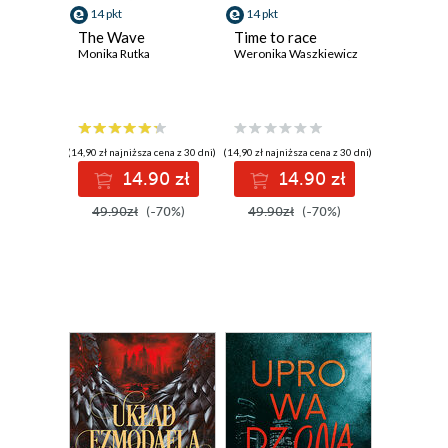
14 pkt
14 pkt
The Wave
Time to race
Monika Rutka
Weronika Waszkiewicz
(14,90 zł najniższa cena z 30 dni)
(14,90 zł najniższa cena z 30 dni)
14.90 zł
14.90 zł
49.90zł
(-70%)
49.90zł
(-70%)