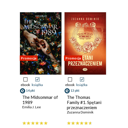
Promocja
Promocja
ebook
książka
ebook
książka
14 pkt
13 pkt
The Midsommar of
The Thomas
1989
Family #1. Spętani
Emilia J. Lee
przeznaczeniem
Zuzanna Dominik