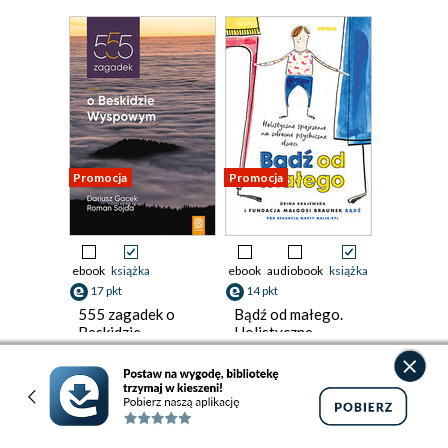
Promocja
Promocja
ebook
książka
ebook
audiobook
książka
17 pkt
14 pkt
555 zagadek o
Bądź od małego.
Beskidzie
Holistyczne
Wyspowym
spojrzenie na
Dariusz Gacek
,
Roman Sojda
zdrowie
Fundacja Małgosi Braunek "Bądź"
psychiczne dzieci
(17,90 zł najniższa cena z 30 dni)
(14,90 zł najniższa cena z 30 dni)