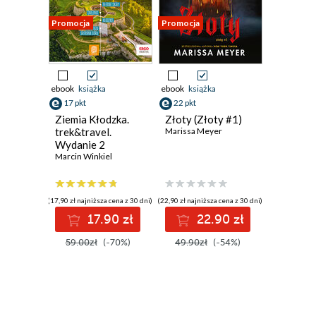
Promocja
Promocja
ebook
książka
ebook
książka
17 pkt
22 pkt
Ziemia Kłodzka.
Złoty (Złoty #1)
trek&travel.
Marissa Meyer
Wydanie 2
Marcin Winkiel
(17,90 zł najniższa cena z 30 dni)
(22,90 zł najniższa cena z 30 dni)
17.90 zł
22.90 zł
59.00zł
(-70%)
49.90zł
(-54%)