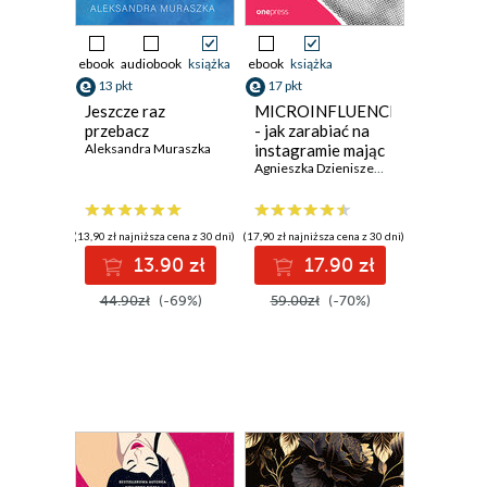
ebook
audiobook
książka
ebook
książka
13 pkt
17 pkt
Jeszcze raz
MICROINFLUENCER
przebacz
- jak zarabiać na
Aleksandra Muraszka
instagramie mając
małe konto?
Agnieszka Dzieniszewska
(13,90 zł najniższa cena z 30 dni)
(17,90 zł najniższa cena z 30 dni)
13.90 zł
17.90 zł
44.90zł
(-69%)
59.00zł
(-70%)