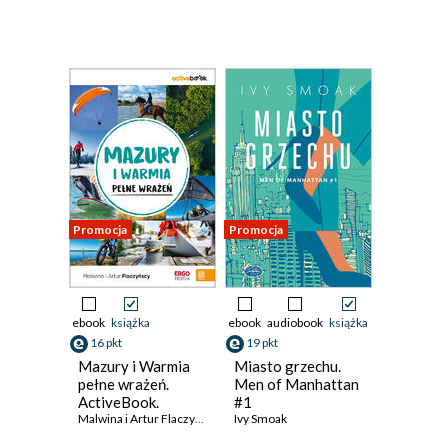
Promocja
Promocja
ebook
książka
ebook
audiobook
książka
16 pkt
19 pkt
Mazury i Warmia
Miasto grzechu.
pełne wrażeń.
Men of Manhattan
ActiveBook.
#1
Wydanie 1
Malwina i Artur Flaczyńscy
Ivy Smoak