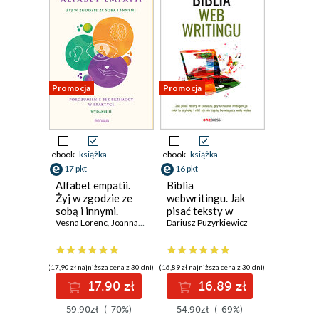
Promocja
Promocja
ebook
książka
ebook
książka
17 pkt
16 pkt
Alfabet empatii.
Biblia
Żyj w zgodzie ze
webwritingu. Jak
sobą i innymi.
pisać teksty w
Porozumienie bez
Vesna Lorenc
,
Joanna Berendt
czasach, gdy
Dariusz Puzyrkiewicz
przemocy w
sztuczna
praktyce. Wydanie
inteligencja robi to
2
szybciej i nikt ich
(17,90 zł najniższa cena z 30 dni)
(16,89 zł najniższa cena z 30 dni)
nie czyta, bo
17.90 zł
16.89 zł
wszyscy wolą
wideo
59.90zł
(-70%)
54.90zł
(-69%)