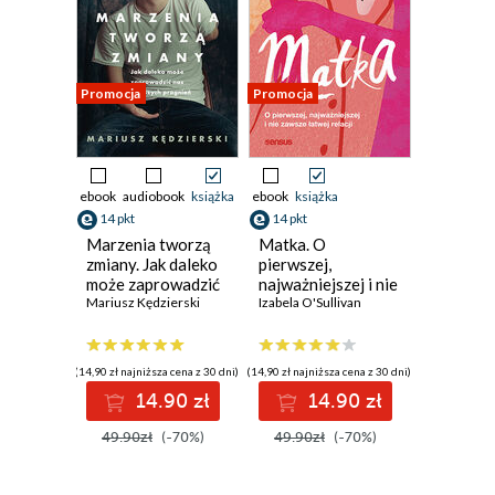
Promocja
Promocja
ebook
audiobook
książka
ebook
książka
14 pkt
14 pkt
Marzenia tworzą
Matka. O
zmiany. Jak daleko
pierwszej,
może zaprowadzić
najważniejszej i nie
nas siła naszych
Mariusz Kędzierski
zawsze łatwej
Izabela O'Sullivan
pragnień
relacji
(14,90 zł najniższa cena z 30 dni)
(14,90 zł najniższa cena z 30 dni)
14.90 zł
14.90 zł
49.90zł
(-70%)
49.90zł
(-70%)