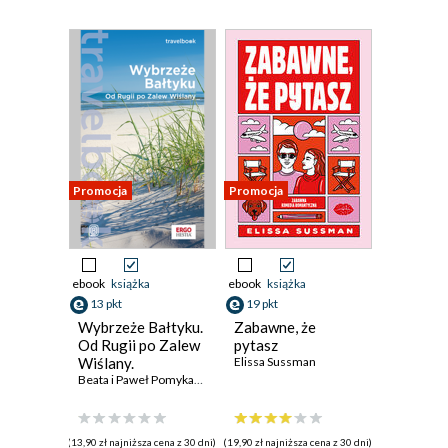
Promocja
Promocja
ebook
książka
ebook
książka
13 pkt
19 pkt
Wybrzeże Bałtyku.
Zabawne, że
Od Rugii po Zalew
pytasz
Wiślany.
Elissa Sussman
Travelbook.
Beata i Paweł Pomykalscy
,
Mateusz Żuławski
Wydanie 1
(13,90 zł najniższa cena z 30 dni)
(19,90 zł najniższa cena z 30 dni)