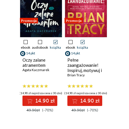
Promocja
Promocja
ebook
audiobook
książka
ebook
książka
14 pkt
14 pkt
Oczy zalane
Pełne
atramentem
zaangażowanie!
Agata Kaczmarek
Inspiruj, motywuj i
wydobywaj pełny
Brian Tracy
potencjał ze
swojego zespołu
(14,90 zł najniższa cena z 30 dni)
(14,90 zł najniższa cena z 30 dni)
14.90 zł
14.90 zł
49.90zł
(-70%)
49.90zł
(-70%)