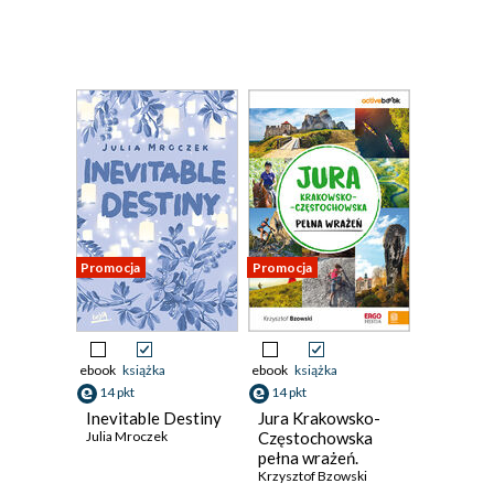
Promocja
Promocja
ebook
książka
ebook
książka
14 pkt
14 pkt
Inevitable Destiny
Jura Krakowsko-
Julia Mroczek
Częstochowska
pełna wrażeń.
ActiveBook.
Krzysztof Bzowski