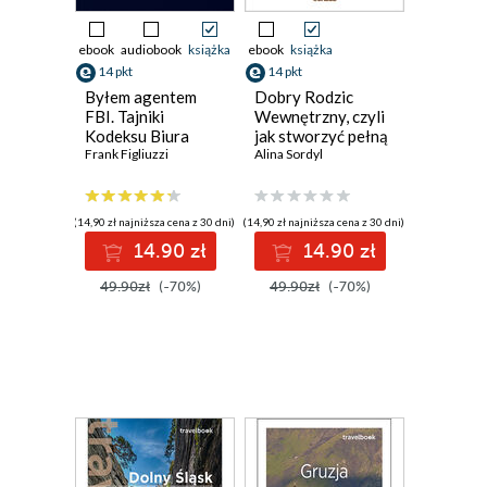
ebook
audiobook
książka
ebook
książka
14 pkt
14 pkt
Byłem agentem
Dobry Rodzic
FBI. Tajniki
Wewnętrzny, czyli
Kodeksu Biura
jak stworzyć pełną
Frank Figliuzzi
troski i miłości
Alina Sordyl
relację ze sobą
(14,90 zł najniższa cena z 30 dni)
(14,90 zł najniższa cena z 30 dni)
14.90 zł
14.90 zł
49.90zł
(-70%)
49.90zł
(-70%)