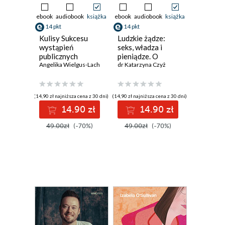
ebook
audiobook
książka
ebook
audiobook
książka
14 pkt
14 pkt
Kulisy Sukcesu
Ludzkie żądze:
wystąpień
seks, władza i
publicznych
pieniądze. O
Angelika Wielgus-Lach
trudnej sztuce
dr Katarzyna Czyż
budowania
udanego związku
(14,90 zł najniższa cena z 30 dni)
(14,90 zł najniższa cena z 30 dni)
14.90 zł
14.90 zł
49.00zł
(-70%)
49.00zł
(-70%)