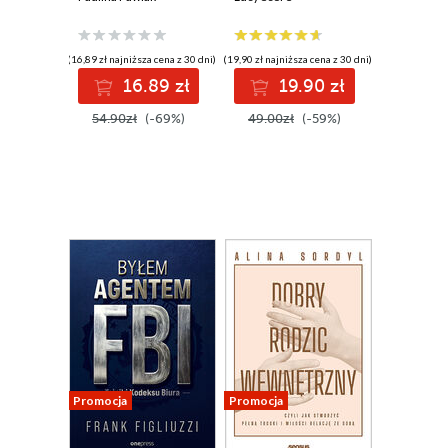
zrozumieć i leczyć.
(16,89 zł najniższa cena z 30 dni)
(19,90 zł najniższa cena z 30 dni)
16.89 zł
19.90 zł
54.90zł
(-69%)
49.00zł
(-59%)
Promocja
Promocja