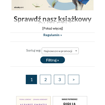
Sprawdź nasz
książkowy
OUTLET!
[Pokaż więcej]
To miejsce, gdzie znajdziesz
książki w naprawdę
Regulamin »
okazyjnych cenach
, końcówki serii i starsze
tytuły.
Sortuj wg:
Najnowsze w promocji
Kochamy książki całymi serduchami!
Filtruj »
Wierzymy, że każdy wydrukowany tytuł
powinien znaleźć swojego właściciela i zostać
przeczytany. Dlatego przeceniliśmy te, które
mają odrobinę mniejszą szansę, że oczarują
1
2
3
>
kogoś na pierwszy rzut oka.
Wszystkie outletowe książki nadal są świetne i
bogate treścią - o to możesz być spokojny. Śmiało
wybierz coś dla siebie!