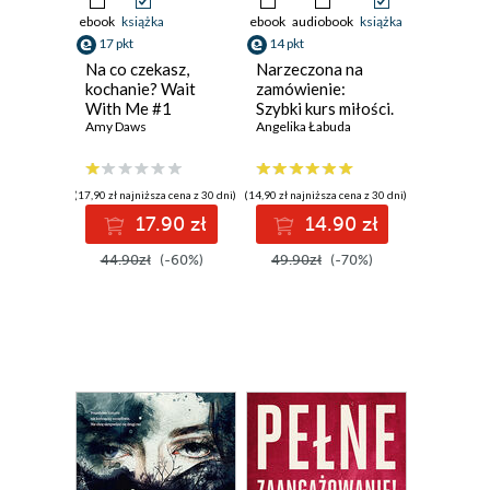
ebook
książka
ebook
audiobook
książka
17 pkt
14 pkt
Na co czekasz,
Narzeczona na
kochanie? Wait
zamówienie:
With Me #1
Szybki kurs miłości.
Amy Daws
Część I
Angelika Łabuda
(17,90 zł najniższa cena z 30 dni)
(14,90 zł najniższa cena z 30 dni)
17.90 zł
14.90 zł
44.90zł
(-60%)
49.90zł
(-70%)