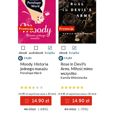
Promocja
Promocja
ebook
audiobook
książka
ebook
książka
14 pkt
14 pkt
Moody. Historia
Rose in Devil's
jednego masażu
Arms. Miłość mimo
Penelope Ward
wszystko
Kamila Wiśniewska
(14,90 zł najniższa cena z 30 dni)
(14,90 zł najniższa cena z 30 dni)
14.90 zł
14.90 zł
46.90zł
(-68%)
49.90zł
(-70%)