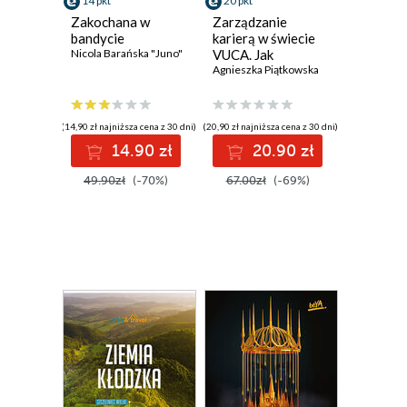
14 pkt
20 pkt
Zakochana w
Zarządzanie
bandycie
karierą w świecie
Nicola Barańska "Juno"
VUCA. Jak
skutecznie
Agnieszka Piątkowska
pokierować
własną karierą w
niepewnym
(14,90 zł najniższa cena z 30 dni)
(20,90 zł najniższa cena z 30 dni)
środowisku
14.90 zł
20.90 zł
49.90zł
(-70%)
67.00zł
(-69%)