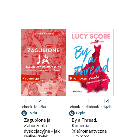
Promocja
Promocja
ebook
książka
ebook
audiobook
książka
16 pkt
19 pkt
Zagubione ja.
By a Thread.
Zaburzenia
Komedia
dysocjacyjne - jak
(nie)romantyczna
je rozpoznać,
Paulina Pawlak
Lucy Score