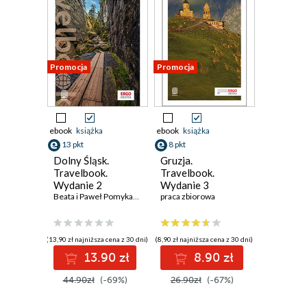
Promocja
Promocja
ebook
książka
ebook
książka
13 pkt
8 pkt
Dolny Śląsk.
Gruzja.
Travelbook.
Travelbook.
Wydanie 2
Wydanie 3
Beata i Paweł Pomykalscy
praca zbiorowa
(13,90 zł najniższa cena z 30 dni)
(8,90 zł najniższa cena z 30 dni)
13.90 zł
8.90 zł
44.90zł
(-69%)
26.90zł
(-67%)