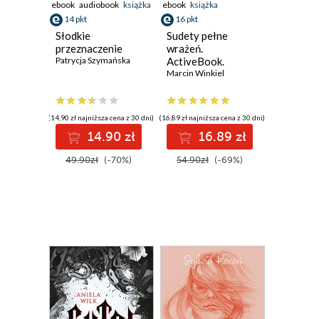
ebook
audiobook
książka
ebook
książka
14 pkt
16 pkt
Słodkie
Sudety pełne
przeznaczenie
wrażeń.
Patrycja Szymańska
ActiveBook.
Wydanie 1
Marcin Winkiel
(14,90 zł najniższa cena z 30 dni)
(16,89 zł najniższa cena z 30 dni)
14.90 zł
16.89 zł
49.90zł
(-70%)
54.90zł
(-69%)