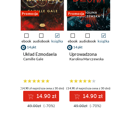
Promocja
Promocja
ebook
audiobook
książka
ebook
audiobook
książka
14 pkt
14 pkt
Układ Ezmodaela
Uprowadzona
Camille Gale
Karolina Marczewska
(14,90 zł najniższa cena z 30 dni)
(14,90 zł najniższa cena z 30 dni)
14.90 zł
14.90 zł
49.00zł
(-70%)
49.00zł
(-70%)