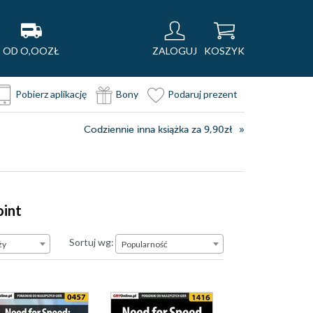
OD O,OOZŁ
ZALOGUJ
KOSZYK
Pobierz aplikację
Bony
Podaruj prezent
Codziennie inna książka za 9,90zł
oint
Popularność
Sortuj wg:
ży
Popularność