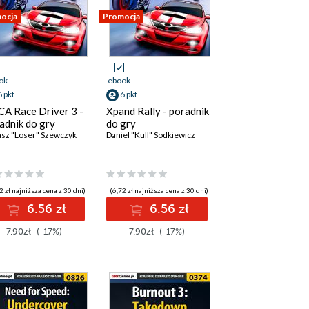
ocja
Promocja
ok
ebook
6 pkt
6 pkt
A Race Driver 3 -
Xpand Rally - poradnik
adnik do gry
do gry
sz "Loser" Szewczyk
Daniel "Kull" Sodkiewicz
2 zł najniższa cena z 30 dni)
(6,72 zł najniższa cena z 30 dni)
6.56 zł
6.56 zł
7.90zł
(-17%)
7.90zł
(-17%)