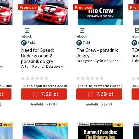
Promocja
Promocja
Prom
ebook
ebook
ebo
7 pkt
7 pkt
Need for Speed:
The Crew - poradnik
TOC
Underground 2 -
do gry
por
poradnik do gry
Grzegorz "Cyrk0n" Niedziela
Łuka
ek
Artur "Roland" Dąbrowski
z 30 dni)
(7,57 zł najniższa cena z 30 dni)
(7,57 zł najniższa cena z 30 dni)
(6,7
zł
7.39 zł
7.39 zł
)
8.90zł
(-17%)
8.90zł
(-17%)