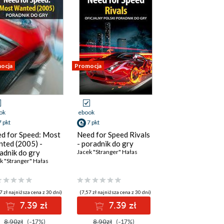
ocja
Promocja
ok
ebook
7 pkt
7 pkt
d for Speed: Most
Need for Speed Rivals
ted (2005) -
- poradnik do gry
adnik do gry
Jacek "Stranger" Hałas
k "Stranger" Hałas
7 zł najniższa cena z 30 dni)
(7,57 zł najniższa cena z 30 dni)
7.39 zł
7.39 zł
8.90zł
(-17%)
8.90zł
(-17%)