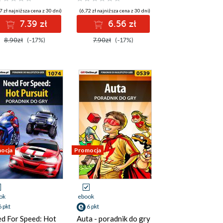
7 zł najniższa cena z 30 dni)
(6,72 zł najniższa cena z 30 dni)
7.39 zł
6.56 zł
8.90zł
(-17%)
7.90zł
(-17%)
ocja
Promocja
ok
ebook
6 pkt
6 pkt
d For Speed: Hot
Auta - poradnik do gry