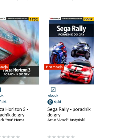
ocja
Promocja
ok
ebook
7 pkt
6 pkt
za Horizon 3 -
Sega Rally - poradnik
adnik do gry
do gry
ick "Yxu" Homa
Artur "Arxel" Justyński