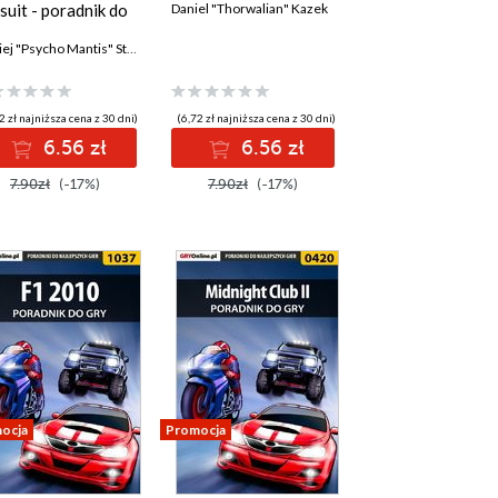
suit - poradnik do
Daniel "Thorwalian" Kazek
Maciej "Psycho Mantis" Stępnikowski
2 zł najniższa cena z 30 dni)
(6,72 zł najniższa cena z 30 dni)
6.56 zł
6.56 zł
7.90zł
(-17%)
7.90zł
(-17%)
ocja
Promocja