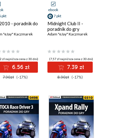
ok
ebook
6 pkt
7 pkt
2010 - poradnik do
Midnight Club II -
poradnik do gry
m "eJay" Kaczmarek
Adam "eJay" Kaczmarek
2 zł najniższa cena z 30 dni)
(7,57 zł najniższa cena z 30 dni)
6.56 zł
7.39 zł
7.90zł
(-17%)
8.90zł
(-17%)