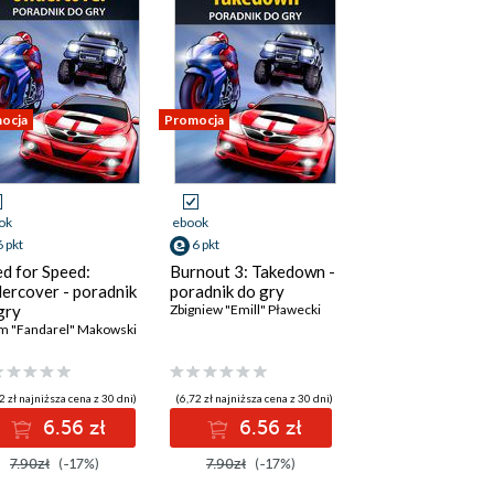
ocja
Promocja
ok
ebook
6 pkt
6 pkt
d for Speed:
Burnout 3: Takedown -
ercover - poradnik
poradnik do gry
gry
Zbigniew "Emill" Pławecki
m "Fandarel" Makowski
2 zł najniższa cena z 30 dni)
(6,72 zł najniższa cena z 30 dni)
6.56 zł
6.56 zł
7.90zł
(-17%)
7.90zł
(-17%)