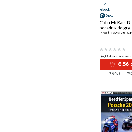
ebook
6 pkt
Colin McRae: Di
poradnik do gry
Paweł "PaZur76" Su
(6,72 zł najniższa cena 
6.56 
7.90zł
(-17%