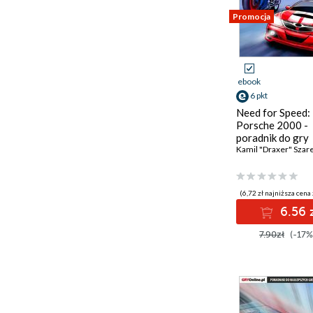
Promocja
ebook
6 pkt
Need for Speed:
Porsche 2000 -
poradnik do gry
Kamil "Draxer" Szar
(6,72 zł najniższa cena 
6.56 
7.90zł
(-17%