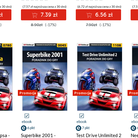
z 30 dni)
(7,57 zł najniższa cena z 30 dni)
(6,72 zł najniższa cena z 30 dni)
(7,5
ł
7.39 zł
6.56 zł
)
8.90zł
(-17%)
7.90zł
(-17%)
Promocja
Promocja
Prom
ebook
ebook
ebo
6 pkt
7 pkt
psa -
Superbike 2001 -
Test Drive Unlimited 2
Nee