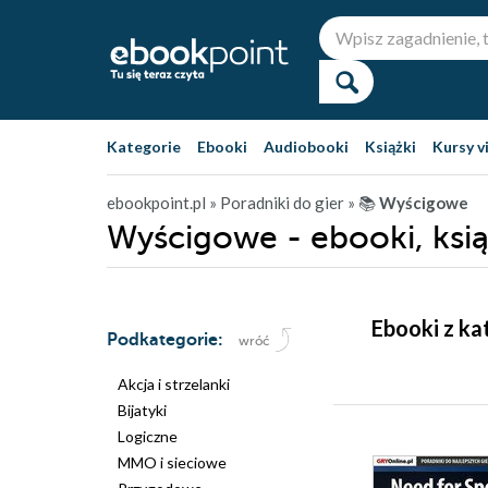
Kategorie
Ebooki
Audiobooki
Książki
Kursy v
ebookpoint.pl
» Poradniki do gier
» 📚
Wyścigowe
Wyścigowe - ebooki, ksią
Ebooki z ka
Podkategorie:
wróć
Akcja i strzelanki
Bijatyki
Logiczne
MMO i sieciowe