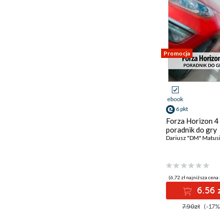
Promocja
ebook
6 pkt
Forza Horizon 4 
poradnik do gry
Dariusz "DM" Matus
(6,72 zł najniższa cena 
6.56 
7.90zł
(-17%