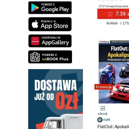
(7,57 zł najniższa cena 
7.39 z
8.90zł
(-17%
Promocja
ebook
6 pkt
FlatOut: Apokali