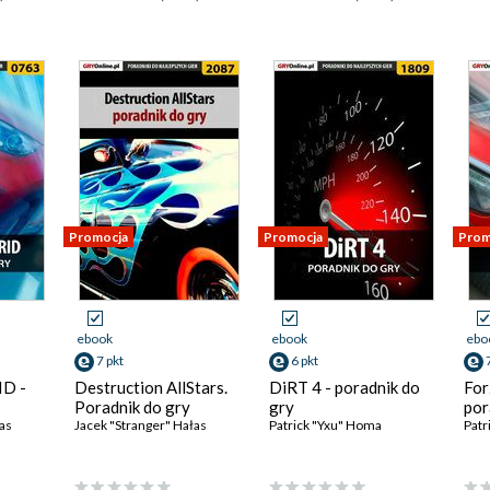
Promocja
Promocja
Prom
ebook
ebook
ebo
7 pkt
6 pkt
ID -
Destruction AllStars.
DiRT 4 - poradnik do
For
Poradnik do gry
gry
por
as
Jacek "Stranger" Hałas
Patrick "Yxu" Homa
Patr