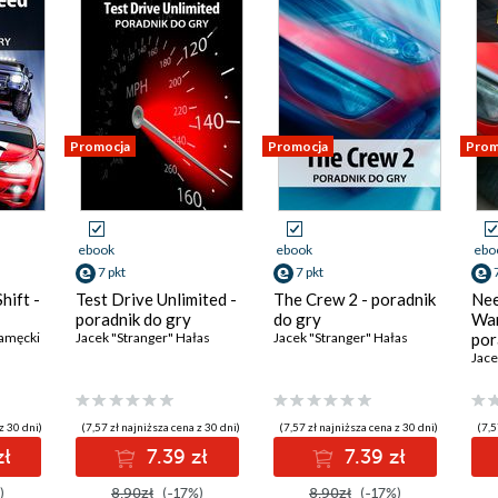
Promocja
Promocja
Prom
ebook
ebook
ebo
7 pkt
7 pkt
hift -
Test Drive Unlimited -
The Crew 2 - poradnik
Nee
poradnik do gry
do gry
Wan
amęcki
Jacek "Stranger" Hałas
Jacek "Stranger" Hałas
por
Jace
z 30 dni)
(7,57 zł najniższa cena z 30 dni)
(7,57 zł najniższa cena z 30 dni)
(7,5
zł
7.39 zł
7.39 zł
)
8.90zł
(-17%)
8.90zł
(-17%)