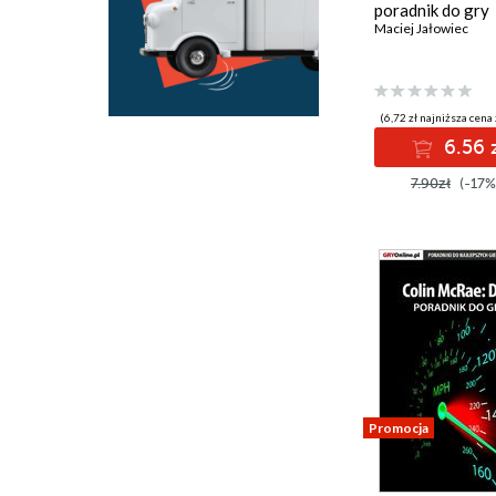
poradnik do gry
Maciej Jałowiec
(6,72 zł najniższa cena 
6.56 
7.90zł
(-17%
Promocja