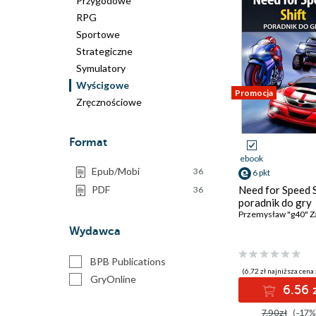
Przygodowe
RPG
Sportowe
Strategiczne
Symulatory
Wyścigowe
Promocja
Zręcznościowe
Format
ebook
Epub/Mobi
36
6 pkt
PDF
Need for Speed S
36
poradnik do gry
Przemysław "g40" Z
Wydawca
BPB Publications
(6,72 zł najniższa cena 
GryOnline
6.56 
7.90zł
(-17%