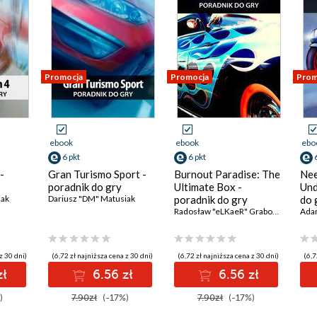
Promocja
Promocja
Prom
ebook
ebook
ebo
6 pkt
6 pkt
-
Gran Turismo Sport -
Burnout Paradise: The
Nee
poradnik do gry
Ultimate Box -
Und
iak
Dariusz "DM" Matusiak
poradnik do gry
do 
Radosław "eLKaeR" Grabowski
Ada
z 30 dni)
(6,72 zł najniższa cena z 30 dni)
(6,72 zł najniższa cena z 30 dni)
(6,7
zł
6.56 zł
6.56 zł
)
7.90zł
(-17%)
7.90zł
(-17%)