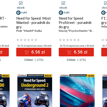
ebook
ebook
ebo
6 pkt
6 pkt
RT -
Need for Speed: Most
Need for Speed
F1 
Wanted - poradnik do
ProStreet - poradnik
gry
rowiec
gry
do gry
Ada
Piotr "MaxiM" Kulka
Maciej "Psycho Mantis" Stępnikowski
z 30 dni)
(6,72 zł najniższa cena z 30 dni)
(6,72 zł najniższa cena z 30 dni)
(6,7
zł
6.56 zł
6.56 zł
)
7.90zł
(-17%)
7.90zł
(-17%)