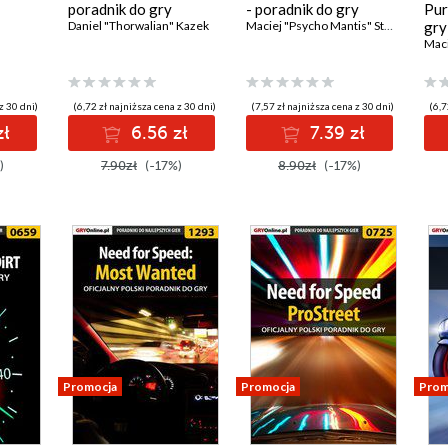
poradnik do gry
- poradnik do gry
Pur
Daniel "Thorwalian" Kazek
Maciej "Psycho Mantis" Stępnikowski
gry
z 30 dni)
(6,72 zł najniższa cena z 30 dni)
(7,57 zł najniższa cena z 30 dni)
(6,7
zł
6.56 zł
7.39 zł
)
7.90zł
(-17%)
8.90zł
(-17%)
Promocja
Promocja
Prom