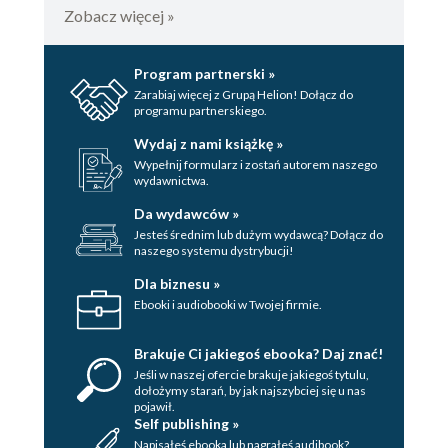
Zobacz więcej »
Program partnerski »
Zarabiaj więcej z Grupą Helion! Dołącz do
programu partnerskiego.
Wydaj z nami książkę »
Wypełnij formularz i zostań autorem naszego
wydawnictwa.
Da wydawców »
Jesteś średnim lub dużym wydawcą? Dołącz do
naszego systemu dystrybucji!
Dla biznesu »
Ebooki i audiobooki w Twojej firmie.
Brakuje Ci jakiegoś ebooka? Daj znać!
Jeśli w naszej ofercie brakuje jakiegoś tytulu,
dołożymy starań, by jak najszybciej się u nas
pojawił.
Self publishing »
Napisałeś ebooka lub nagrałeś audibook?