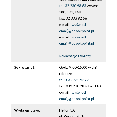
tel. 32 230 98 63
wewn:
188, 121, 160
fax: 32 333 92 56
e-mail:
[wyświetl
email]@ebookpoint.pl
e-mail:
[wyświetl
email]@ebookpoint.pl
Reklamacje i zwroty
Sekretariat:
Godz. 9:00-15:00 w dni
robocze
tel.: 032 230 98 63
fax: 032 230 98 63 w. 110
e-mail:
[wyświetl
email]@ebookpoint.pl
Wydawnictwo:
Helion SA
ul. Kościuszki 1c