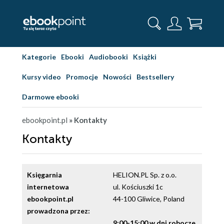
Kategorie
Ebooki
Audiobooki
Książki
Kursy video
Promocje
Nowości
Bestsellery
Darmowe ebooki
ebookpoint.pl
» Kontakty
Kontakty
Księgarnia
HELION.PL Sp. z o.o.
internetowa
ul. Kościuszki 1c
ebookpoint.pl
44-100 Gliwice, Poland
prowadzona przez:
9:00-15:00 w dni robocze