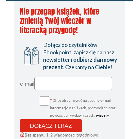
Nie przegap książek, które
zmienią Twój wieczór w
literacką przygodę!
Dołącz do czytelników
Ebookpoint, zapisz się na nasz
newsletter i
odbierz darmowy
prezent
. Czekamy na Ciebie!
e-mail
*
Chcę otrzymywać na podany e-mail
informacje o zniżkach, promocjach oraz
nowościach wydawniczych.
więcej »
DOŁĄCZ TERAZ
Bez spamu, 1-2 wiadomości tygodniowo!