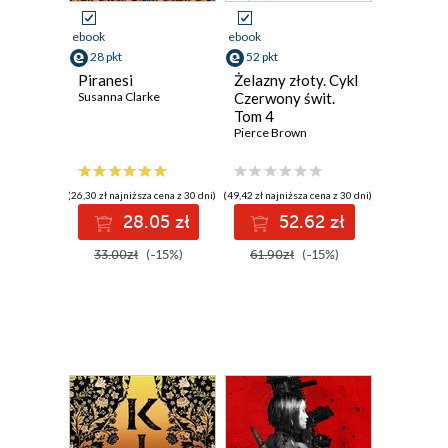
ebook
ebook
28 pkt
52 pkt
Piranesi
Żelazny złoty. Cykl
Susanna Clarke
Czerwony świt.
Tom 4
Pierce Brown
(26,30 zł najniższa cena z 30 dni)
(49,42 zł najniższa cena z 30 dni)
28.05 zł
52.62 zł
33.00zł
(-15%)
61.90zł
(-15%)