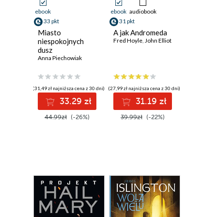
ebook
ebook
audiobook
33 pkt
31 pkt
Miasto
A jak Andromeda
niespokojnych
Fred Hoyle
,
John Elliot
dusz
Anna Piechowiak
(31,49 zł najniższa cena z 30 dni)
(27,99 zł najniższa cena z 30 dni)
33.29 zł
31.19 zł
44.99zł
(-26%)
39.99zł
(-22%)