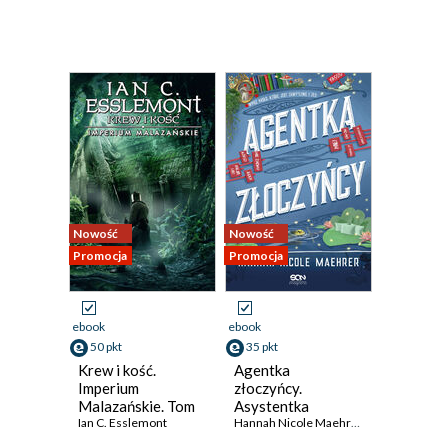
Nowość
Nowość
Promocja
Promocja
ebook
ebook
50 pkt
35 pkt
Krew i kość.
Agentka
Imperium
złoczyńcy.
Malazańskie. Tom
Asystentka
5
Ian C. Esslemont
złoczyńcy. Tom 3
Hannah Nicole Maehrer