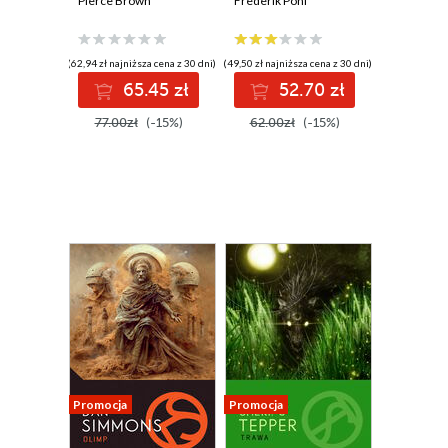
Pierce Brown
horyzontem
Frederik Pohl
zdarzeń
(62,94 zł najniższa cena z 30 dni)
(49,50 zł najniższa cena z 30 dni)
65.45 zł
52.70 zł
77.00zł
(-15%)
62.00zł
(-15%)
Promocja
Promocja