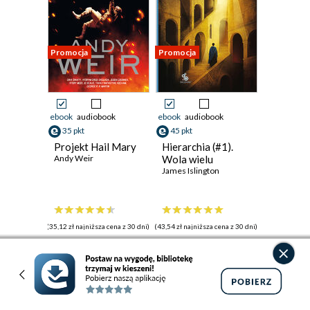
Promocja
Promocja
ebook
audiobook
ebook
audiobook
35 pkt
45 pkt
Projekt Hail Mary
Hierarchia (#1).
Andy Weir
Wola wielu
James Islington
(35,12 zł najniższa cena z 30 dni)
(43,54 zł najniższa cena z 30 dni)
35.12 zł
45.38 zł
43.90zł
(-20%)
54.68zł
(-17%)