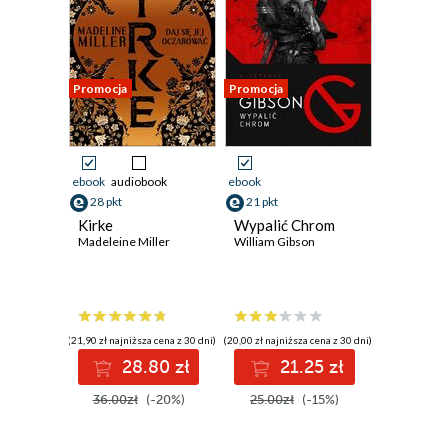
Promocja
Promocja
ebook
audiobook
ebook
28 pkt
21 pkt
Kirke
Wypalić Chrom
Madeleine Miller
William Gibson
(21,90 zł najniższa cena z 30 dni)
(20,00 zł najniższa cena z 30 dni)
28.80 zł
21.25 zł
36.00zł
(-20%)
25.00zł
(-15%)