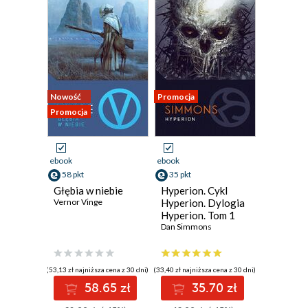
Nowość
Promocja
Promocja
ebook
ebook
58 pkt
35 pkt
Głębia w niebie
Hyperion. Cykl
Vernor Vinge
Hyperion. Dylogia
Hyperion. Tom 1
Dan Simmons
(53,13 zł najniższa cena z 30 dni)
(33,40 zł najniższa cena z 30 dni)
58.65 zł
35.70 zł