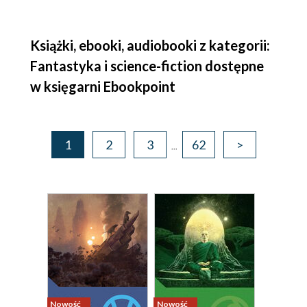
Książki, ebooki, audiobooki z kategorii:
Fantastyka i science-fiction dostępne
w księgarni Ebookpoint
1
2
3
62
>
...
Nowość
Nowość