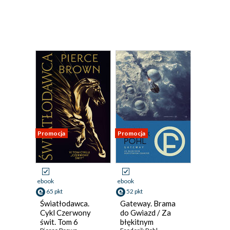
Promocja
Promocja
ebook
ebook
65 pkt
52 pkt
Światłodawca.
Gateway. Brama
Cykl Czerwony
do Gwiazd / Za
świt. Tom 6
błękitnym