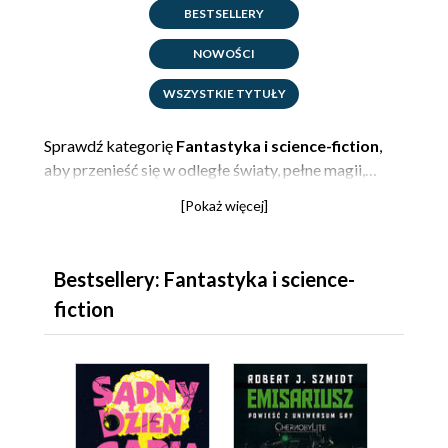
BESTSELLERY
NOWOŚCI
WSZYSTKIE TYTUŁY
Sprawdź kategorię
Fantastyka i science-fiction
,
aby przenieść się w odległe światy, pełne magii,
mitycznych stworzeń i postaci, lub będących
[Pokaż więcej]
przerażającą dystopią. Najlepsi autorzy fantasy i
bestsellerowe serie czekają na Ciebie - twórców
tego gatunku literackiego ogranicza jedynie ich
Bestsellery: Fantastyka i science-
własna wyobraźnia.
fiction