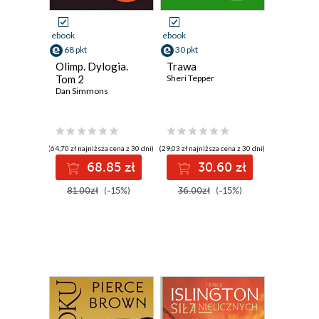
ebook
ebook
68 pkt
30 pkt
Olimp. Dylogia.
Trawa
Tom 2
Sheri Tepper
Dan Simmons
(64,70 zł najniższa cena z 30 dni)
(29,03 zł najniższa cena z 30 dni)
68.85 zł
30.60 zł
81.00zł
(-15%)
36.00zł
(-15%)