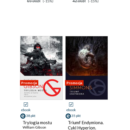
69.00zł
(-15%)
42.00zł
(-15%)
Promocja
Promocja
ebook
ebook
38 pkt
35 pkt
Trylogia mostu
Triumf Endymiona.
William Gibson
Cykl Hyperion.