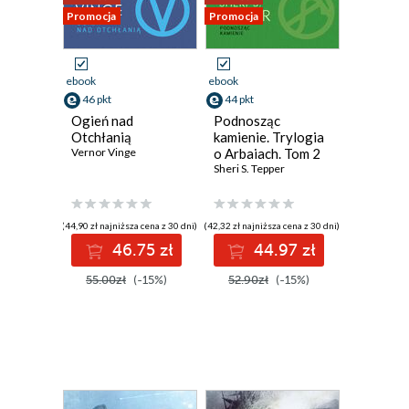
Promocja
Promocja
ebook
ebook
46 pkt
44 pkt
Ogień nad
Podnosząc
Otchłanią
kamienie. Trylogia
Vernor Vinge
o Arbaiach. Tom 2
Sheri S. Tepper
(44,90 zł najniższa cena z 30 dni)
(42,32 zł najniższa cena z 30 dni)
46.75 zł
44.97 zł
55.00zł
(-15%)
52.90zł
(-15%)