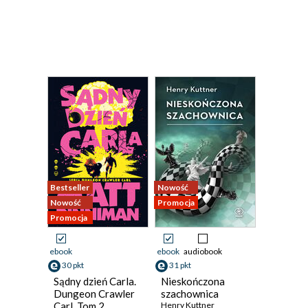
Bestseller
Nowość
Nowość
Promocja
Promocja
ebook
ebook
audiobook
30 pkt
31 pkt
Sądny dzień Carla.
Nieskończona
Dungeon Crawler
szachownica
Carl. Tom 2
Henry Kuttner