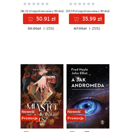
(46,12 zł najniższa cena z 30 dni)
(33,59 zł najniższa cena z 30 dni)
50.91 zł
35.99 zł
59.90zł
(-15%)
47.99zł
(-25%)
Nowość
Nowość
Promocja
Promocja