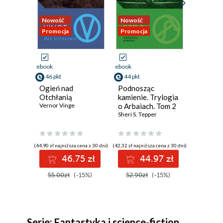
Nowość
Nowość
Nowość
Promocja
Promocja
Promocj
ebook
ebook
ebook
46 pkt
44 pkt
58 pkt
Ogień nad
Podnosząc
Głębia w
Otchłanią
kamienie. Trylogia
Vernor Vi
Vernor Vinge
o Arbaiach. Tom 2
Sheri S. Tepper
(44,90 zł najniższa cena z 30 dni)
(42,32 zł najniższa cena z 30 dni)
(53,13 zł najn
46.75 zł
44.97 zł
5
55.00zł
(-15%)
52.90zł
(-15%)
69.00
Serie: Fantastyka i science-fiction