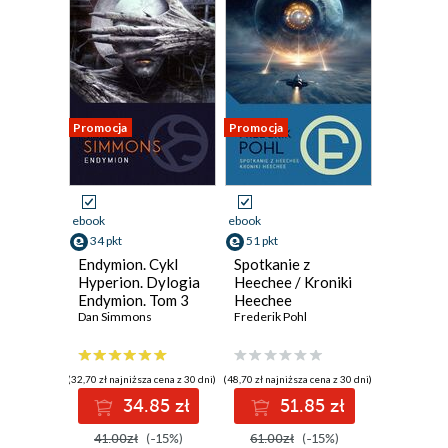
Promocja
Promocja
ebook
ebook
34 pkt
51 pkt
Endymion. Cykl
Spotkanie z
Hyperion. Dylogia
Heechee / Kroniki
Endymion. Tom 3
Heechee
Dan Simmons
Frederik Pohl
(32,70 zł najniższa cena z 30 dni)
(48,70 zł najniższa cena z 30 dni)
34.85 zł
51.85 zł
41.00zł
(-15%)
61.00zł
(-15%)