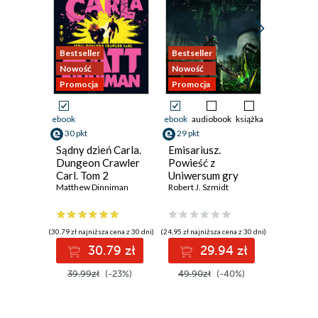
Bestseller
Bestseller
Bestsell
Nowość
Nowość
Nowość
Promocja
Promocja
Promocj
ebook
ebook
audiobook
książka
ebook
30 pkt
29 pkt
28 pkt
Sądny dzień Carla.
Emisariusz.
Wojna n
Dungeon Crawler
Powieść z
qntm
Carl. Tom 2
Uniwersum gry
Matthew Dinniman
Chernobylite
Robert J. Szmidt
(30,79 zł najniższa cena z 30 dni)
(24,95 zł najniższa cena z 30 dni)
(28,72 zł najn
30.79 zł
29.94 zł
2
39.99zł
(-23%)
49.90zł
(-40%)
35.90z