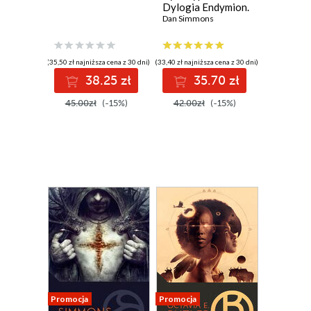
Dylogia Endymion.
Tom 4
Dan Simmons
(35,50 zł najniższa cena z 30 dni)
(33,40 zł najniższa cena z 30 dni)
38.25 zł
35.70 zł
45.00zł
(-15%)
42.00zł
(-15%)
Promocja
Promocja