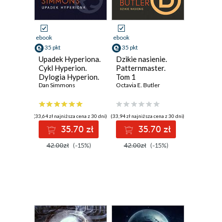
ebook
ebook
35 pkt
35 pkt
Upadek Hyperiona.
Dzikie nasienie.
Cykl Hyperion.
Patternmaster.
Dylogia Hyperion.
Tom 1
Tom 2
Dan Simmons
Octavia E. Butler
(33,64 zł najniższa cena z 30 dni)
(33,94 zł najniższa cena z 30 dni)
35.70 zł
35.70 zł
42.00zł
(-15%)
42.00zł
(-15%)