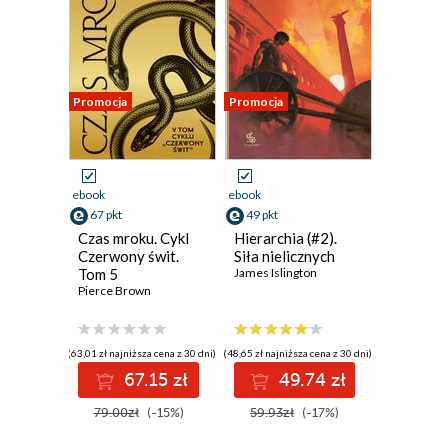
Promocja
Promocja
ebook
ebook
67 pkt
49 pkt
Czas mroku. Cykl
Hierarchia (#2).
Czerwony świt.
Siła nielicznych
Tom 5
James Islington
Pierce Brown
(63,01 zł najniższa cena z 30 dni)
(48,65 zł najniższa cena z 30 dni)
67.15 zł
49.74 zł
79.00zł
(-15%)
59.93zł
(-17%)