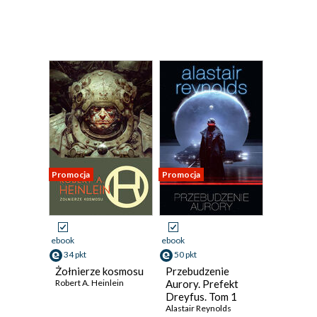
Promocja
Promocja
ebook
ebook
34 pkt
50 pkt
Żołnierze kosmosu
Przebudzenie
Robert A. Heinlein
Aurory. Prefekt
Dreyfus. Tom 1
Alastair Reynolds