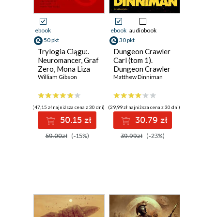
ebook
ebook
audiobook
50 pkt
30 pkt
Trylogia Ciągu:.
Dungeon Crawler
Neuromancer, Graf
Carl (tom 1).
Zero, Mona Liza
Dungeon Crawler
Turbo
William Gibson
Carl
Matthew Dinniman
(47,15 zł najniższa cena z 30 dni)
(29,99 zł najniższa cena z 30 dni)
50.15 zł
30.79 zł
59.00zł
(-15%)
39.99zł
(-23%)