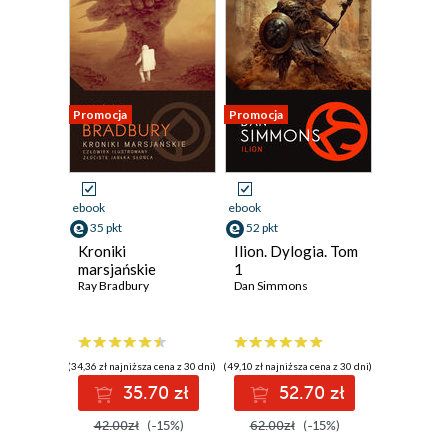
Promocja
Promocja
ebook
ebook
35 pkt
52 pkt
Kroniki
Ilion. Dylogia. Tom
marsjańskie
1
Ray Bradbury
Dan Simmons
(34,36 zł najniższa cena z 30 dni)
(49,10 zł najniższa cena z 30 dni)
35.70 zł
52.70 zł
42.00zł
(-15%)
62.00zł
(-15%)