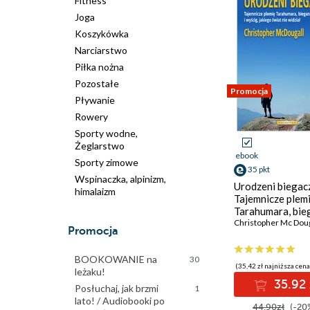
Fitness
Joga
Koszykówka
Narciarstwo
Piłka nożna
Pozostałe
Promocja
Pływanie
Rowery
Sporty wodne,
Żeglarstwo
ebook
Sporty zimowe
35 pkt
Wspinaczka, alpinizm,
Urodzeni biegac
himalaizm
Tajemnicze plem
Tarahumara, bie
naturalne i wyśc
Christopher Mc Doug
Promocja
jakiego świat ni
widział
BOOKOWANIE na
30
(35,42 zł najniższa cena
leżaku!
35.92 
Posłuchaj, jak brzmi
1
lato! / Audiobooki po
44.90zł
(-20