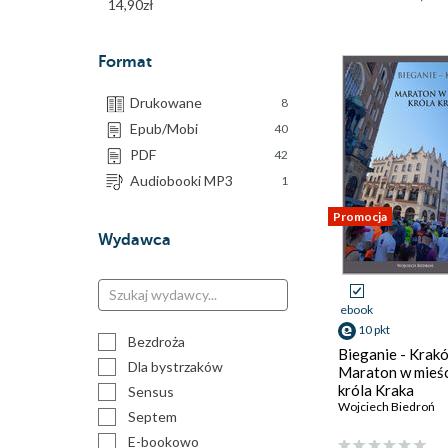
14,90zł
Format
Drukowane
8
Epub/Mobi
40
PDF
42
Audiobooki MP3
1
Promocja
Wydawca
ebook
10 pkt
Bezdroża
Bieganie - Krak
Dla bystrzaków
Maraton w mieś
króla Kraka
Sensus
Wojciech Biedroń
Septem
E-bookowo