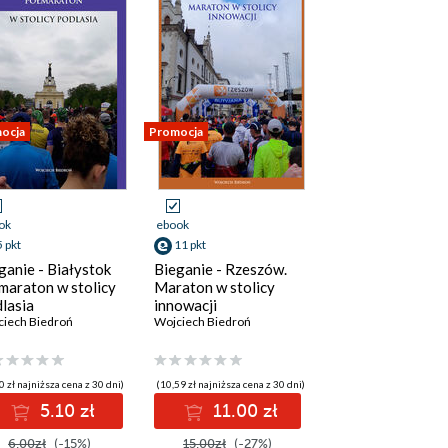
ocja
Promocja
ok
ebook
5 pkt
11 pkt
ganie - Białystok
Bieganie - Rzeszów.
maraton w stolicy
Maraton w stolicy
lasia
innowacji
ciech Biedroń
Wojciech Biedroń
0 zł najniższa cena z 30 dni)
(10,59 zł najniższa cena z 30 dni)
5.10 zł
11.00 zł
6.00zł
(-15%)
15.00zł
(-27%)