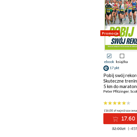
Promocja
ebook
książka
17 pkt
Pobij swój rekor
Skuteczne trenin
5 km do maraton
ambitnych biega
Peter Pfitzinger
,
Scott
(16,00 zł najniższa cena
17.60 
32.00zł
(-45