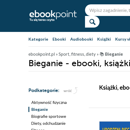
Kategorie
Ebooki
Audiobooki
Książki
Kursy v
ebookpoint.pl
» Sport, fitness, diety
» 📚
Bieganie
Bieganie - ebooki, książk
Książki, eb
Podkategorie:
wróć
Aktywność fizyczna
Bieganie
Biografie sportowe
Diety, odchudzanie