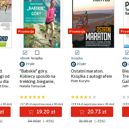
Promocja
Promocja
Prom
ebook
książka
książka
ebo
19 pkt
20 pkt
d.
"Babskie" góry.
Ostatni maraton.
Bie
gi od
Kobiecy sposób na
Książka z autografem
Tre
u dla
trekking, bieganie,
Piotr Kuryło
Gal
czy
 Douglas
skitury oraz rower.
Natalia Tomasiak
Jeff
Wydanie 1
 z 30 dni)
(17,45 zł najniższa cena z 30 dni)
(19,14 zł najniższa cena z 30 dni)
(19,9
zł
19.20 zł
20.73 zł
%)
34.90zł
(-45%)
31.90 zł
(-35%)