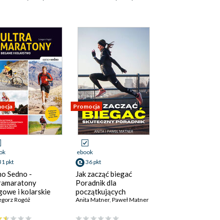
ocja
Promocja
ok
ebook
31 pkt
36 pkt
o Sedno -
Jak zacząć biegać
ramaratony
Poradnik dla
gowe i kolarskie
początkujących
egorz Rogóż
Anita Matner
,
Paweł Matner