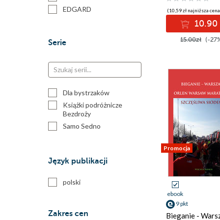
EDGARD
(10,59 zł najniższa cena
Galaktyka
10.90 
Landie
15.00zł
(-27
Serie
self publisher
Dla bystrzaków
Książki podróżnicze
Bezdroży
Samo Sedno
Promocja
Język publikacji
polski
ebook
9 pkt
Zakres cen
Bieganie - Wars