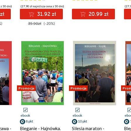
 z 30 dni)
(27,90 zł najniższa cena z 30 dni)
(27,9
zł
31.92 zł
20.99 zł
%)
39.90zł
(-20%)
Promocja
Promocja
Prom
ebook
ebook
ebo
8 pkt
10 pkt
zawa -
Bieganie - Hajnówka.
Silesia maraton -
Bie