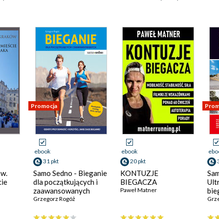
Promocja
Prom
ebook
ebook
ebo
31 pkt
20 pkt
ów.
Samo Sedno - Bieganie
KONTUZJE
Sam
cie
dla początkujących i
BIEGACZA
Ult
zaawansowanych
Paweł Matner
bie
Grzegorz Rogóż
Grz