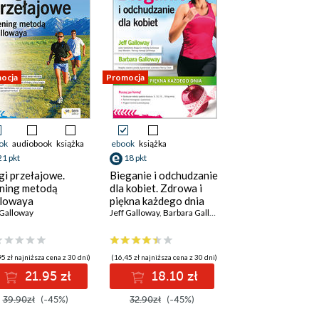
ocja
Promocja
ok
audiobook
książka
ebook
książka
21 pkt
18 pkt
gi przełajowe.
Bieganie i odchudzanie
ning metodą
dla kobiet. Zdrowa i
lowaya
piękna każdego dnia
 Galloway
Jeff Galloway
,
Barbara Galloway
5 zł najniższa cena z 30 dni)
(16,45 zł najniższa cena z 30 dni)
21.95 zł
18.10 zł
39.90zł
(-45%)
32.90zł
(-45%)