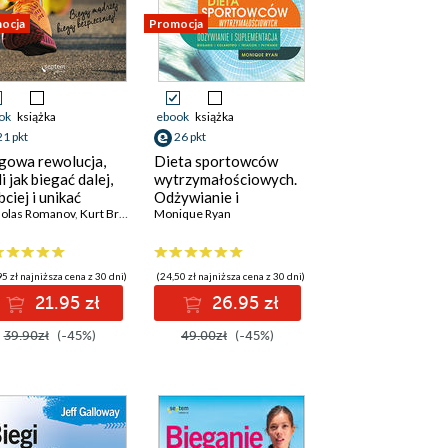
ocja
Promocja
ok
książka
ebook
książka
21 pkt
26 pkt
gowa rewolucja,
Dieta sportowców
i jak biegać dalej,
wytrzymałościowych.
bciej i unikać
Odżywianie i
tuzji
holas Romanov
,
Kurt Brungardt
suplementacja.
Monique Ryan
Wydanie III
5 zł najniższa cena z 30 dni)
(24,50 zł najniższa cena z 30 dni)
21.95 zł
26.95 zł
39.90zł
(-45%)
49.00zł
(-45%)