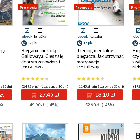
Promocja
Promocja
Prom
ebook
książka
ebook
książka
ebo
27 pkt
18 pkt
egi
Bieganie metodą
Trening mentalny
Bie
Gallowaya. Ciesz się
biegacza. Jak utrzymać
czyl
.
dobrym zdrowiem i
motywację
szy
doskonałą formą!
Jeff Galloway
Jeff Galloway
kon
Nic
 z 30 dni)
(24,95 zł najniższa cena z 30 dni)
(16,45 zł najniższa cena z 30 dni)
(19,9
zł
27.45 zł
18.10 zł
%)
49.90zł
(-45%)
32.90zł
(-45%)