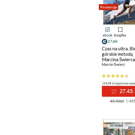
Promocja
ebook
książka
27 pkt
Czas na ultra. Bi
górskie metodą
Marcina Świerca
Wydanie 1
Marcin Świerc
(24,95 zł najniższa cena
27.45 
49.90zł
(-45