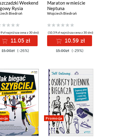
szczadzki Weekend
Maraton w mieście
gowy Rysia
Neptuna
ciech Biedroń
Wojciech Biedroń
9 zł najniższa cena z 30 dni)
(10,59 zł najniższa cena z 30 dni)
11.05 zł
10.59 zł
15.00zł
(-26%)
15.00zł
(-29%)
ocja
Promocja