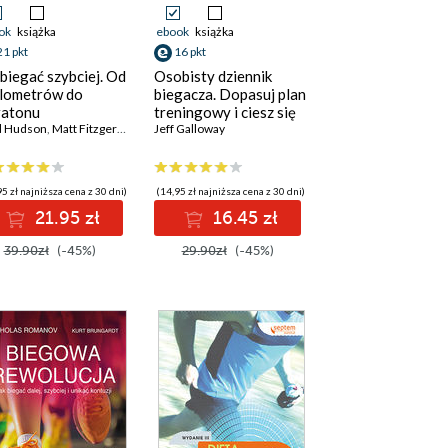
ok
książka
ebook
książka
21 pkt
16 pkt
 biegać szybciej. Od
Osobisty dziennik
ilometrów do
biegacza. Dopasuj plan
atonu
treningowy i ciesz się
d Hudson
,
Matt Fitzgerald
postępami!
Jeff Galloway
5 zł najniższa cena z 30 dni)
(14,95 zł najniższa cena z 30 dni)
21.95 zł
16.45 zł
39.90zł
(-45%)
29.90zł
(-45%)