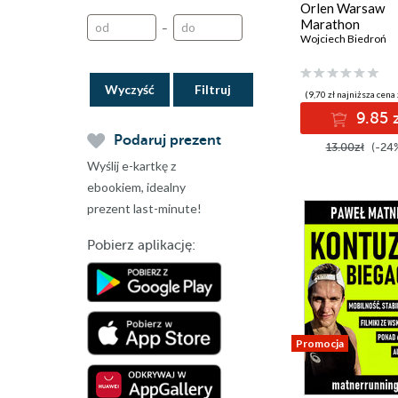
Orlen Warsaw
Marathon
–
Wojciech Biedroń
Wyczyść
(9,70 zł najniższa cena 
9.85 
Podaruj prezent
13.00zł
(-24
Wyślij e-kartkę z
ebookiem, idealny
prezent last-minute!
Pobierz aplikację:
Promocja