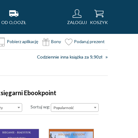
OD O,OOZŁ
ZALOGUJ
KOSZYK
Pobierz aplikację
Bony
Podaruj prezent
Codziennie inna książka za 9,90zł
 księgarni Ebookpoint
Popularność
Sortuj wg:
ży
Popularność