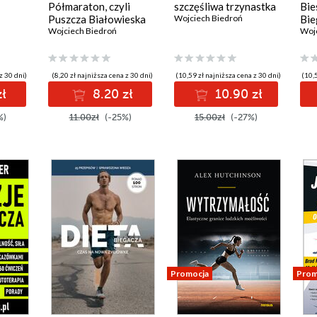
Półmaraton, czyli
szczęśliwa trzynastka
Bie
Puszcza Białowieska
Wojciech Biedroń
Bie
po raz drugi
Wojciech Biedroń
Woj
z 30 dni)
(8,20 zł najniższa cena z 30 dni)
(10,59 zł najniższa cena z 30 dni)
(10,5
zł
8.20 zł
10.90 zł
%)
11.00zł
(-25%)
15.00zł
(-27%)
Promocja
Prom