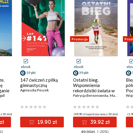
Promocja
Prom
ebook
ebook
ebo
19 pkt
39 pkt
ze.
147 ćwiczeń z piłką
Ostatni bieg.
Bie
ię
gimnastyczną
Wspomnienia
pół
ganie
Agnieszka Peszek
rekordzistki świata w
Pod
ig,
all
biegu 48-godzinnym
Patrycja Bereznowska
,
Magdalena Ostrowska-Dołęgowska
Woj
e
 z 30 dni)
(49,90 zł najniższa cena z 30 dni)
(1,9
zł
19.90 zł
39.92 zł
%)
49.90zł
(-20%)