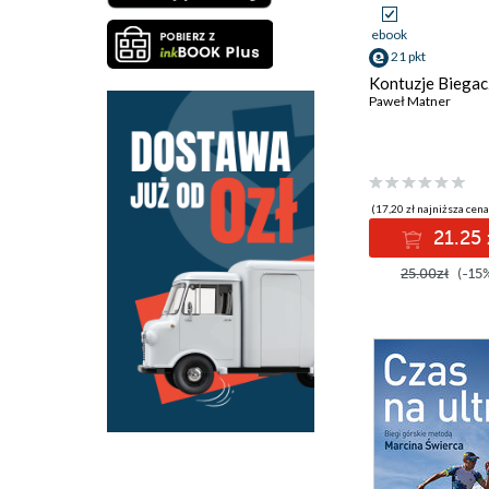
ebook
21 pkt
Kontuzje Biegac
Paweł Matner
(17,20 zł najniższa cena
21.25 
25.00zł
(-15