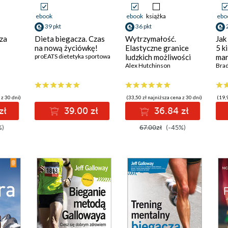
ebook
ebook
książka
ebo
39 pkt
36 pkt
za
Dieta biegacza. Czas
Wytrzymałość.
Jak
na nową życiówkę!
Elastyczne granice
5 k
proEATS dietetyka sportowa
ludzkich możliwości
mar
Alex Hutchinson
Bra
 z 30 dni)
(33,50 zł najniższa cena z 30 dni)
(19,9
zł
39.00 zł
36.84 zł
%)
67.00zł
(-45%)