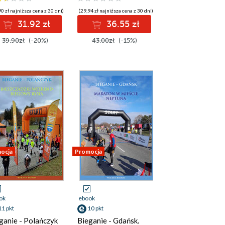
0 zł najniższa cena z 30 dni)
(29,94 zł najniższa cena z 30 dni)
31.92 zł
36.55 zł
39.90zł
(-20%)
43.00zł
(-15%)
ocja
Promocja
ok
ebook
11 pkt
10 pkt
ganie - Polańczyk
Bieganie - Gdańsk.