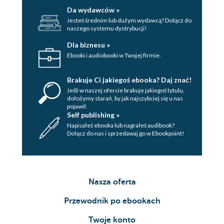
Da wydawców »
Jesteś średnim lub dużym wydawcą? Dołącz do
naszego systemu dystrybucji!
Dla biznesu »
Ebooki i audiobooki w Twojej firmie.
Brakuje Ci jakiegoś ebooka? Daj znać!
Jeśli w naszej ofercie brakuje jakiegoś tytulu,
dołożymy starań, by jak najszybciej się u nas
pojawił.
Self publishing »
Napisałeś ebooka lub nagrałeś audibook?
Dołącz do nas i sprzedawaj go w Ebookpoint!
Nasza oferta
Przewodnik po ebookach
Twoje konto