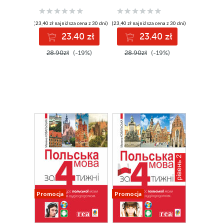
електронним
електронним
аудіододатком
аудіододатком.
Рівень 2
(23,40 zł najniższa cena z 30 dni)
(23,40 zł najniższa cena z 30 dni)
23.40 zł
23.40 zł
28.90zł
(-19%)
28.90zł
(-19%)
Promocja
Promocja