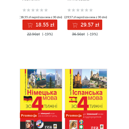
електронним
аудіододатком
(18,55 zł najniższa cena z 30 dni)
(29,57 zł najniższa cena z 30 dni)
18.55 zł
29.57 zł
22.90zł
(-19%)
36.50zł
(-19%)
Promocja
Promocja