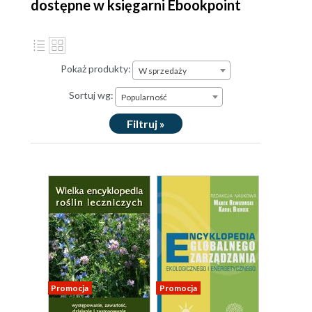
dostępne w księgarni Ebookpoint
Pokaż produkty:
W sprzedaży
Sortuj wg:
Popularność
Filtruj »
Promocja
Promocja