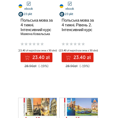
ebook
ebook
23 pkt
23 pkt
Польська мова за
Польська мова за
4 тижні.
4 тижні. Рівень 2.
Інтенсивний курс
Інтенсивний курс
польської мови з
Мажена Ковальська
польської мови з
електронним
інтерактивним
аудіододатком
аудіододатком
(23,40 zł najniższa cena z 30 dni)
(23,40 zł najniższa cena z 30 dni)
23.40 zł
23.40 zł
28.90zł
(-19%)
28.90zł
(-19%)