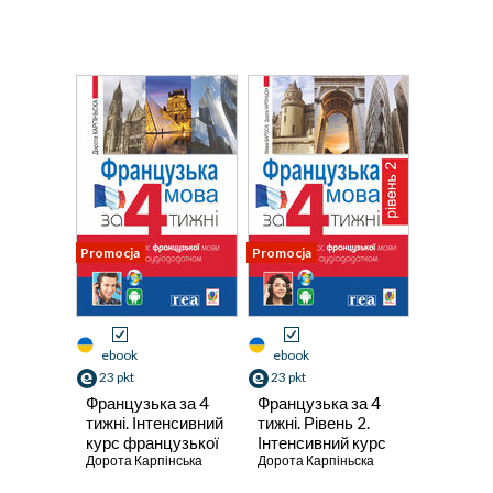
Promocja
Promocja
ebook
ebook
23 pkt
23 pkt
Французька за 4
Французька за 4
тижні. Інтенсивний
тижні. Рівень 2.
курс французької
Інтенсивний курс
мови з
Дорота Карпінська
французької мови
Дорота Карпіньска
електронним
з електронним