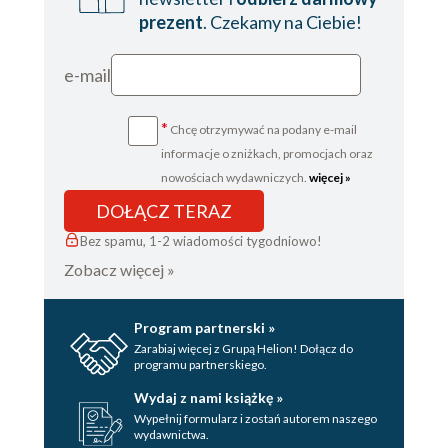
prezent
. Czekamy na Ciebie!
e-mail
*
Chcę otrzymywać na podany e-mail
informacje o zniżkach, promocjach oraz
nowościach wydawniczych.
więcej »
DOŁĄCZ TERAZ
Bez spamu, 1-2 wiadomości tygodniowo!
Zobacz więcej »
Program partnerski »
Zarabiaj więcej z Grupą Helion! Dołącz do
programu partnerskiego.
Wydaj z nami książkę »
Wypełnij formularz i zostań autorem naszego
wydawnictwa.