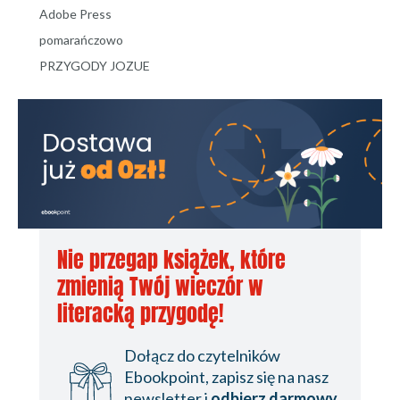
Adobe Press
pomarańczowo
PRZYGODY JOZUE
Nie przegap książek, które
zmienią Twój wieczór w
literacką przygodę!
Dołącz do czytelników
Ebookpoint, zapisz się na nasz
newsletter i
odbierz darmowy