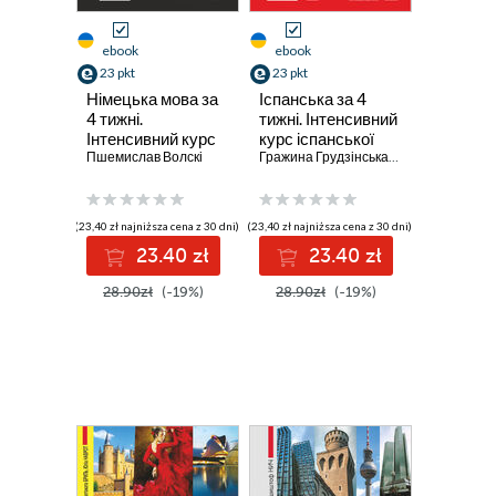
ebook
ebook
23 pkt
23 pkt
Німецька мова за
Іспанська за 4
4 тижні.
тижні. Інтенсивний
Інтенсивний курс
курс іспанської
німецької мови з
Пшемислав Волскі
мови з
Гражина Грудзінська
,
Магдалена Жив
електронним
електронним
аудіододатком
аудіододатком
(23,40 zł najniższa cena z 30 dni)
(23,40 zł najniższa cena z 30 dni)
23.40 zł
23.40 zł
28.90zł
(-19%)
28.90zł
(-19%)