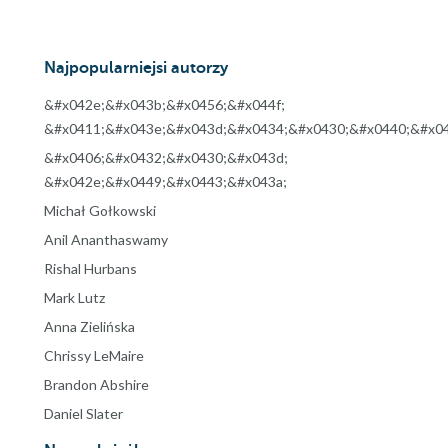
Najpopularniejsi autorzy
&#x042e;&#x043b;&#x0456;&#x044f;
&#x0411;&#x043e;&#x043d;&#x0434;&#x0430;&#x0440;&#x04
&#x0406;&#x0432;&#x0430;&#x043d;
&#x042e;&#x0449;&#x0443;&#x043a;
Michał Gołkowski
Anil Ananthaswamy
Rishal Hurbans
Mark Lutz
Anna Zielińska
Chrissy LeMaire
Brandon Abshire
Daniel Slater