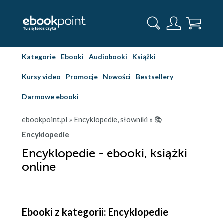
Kategorie
Ebooki
Audiobooki
Książki
Kursy video
Promocje
Nowości
Bestsellery
Darmowe ebooki
ebookpoint.pl
» Encyklopedie, słowniki
» 📚
Encyklopedie
Encyklopedie - ebooki, książki
online
Ebooki z kategorii: Encyklopedie