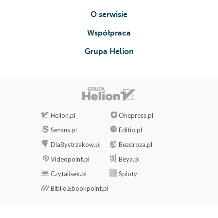
O serwisie
Współpraca
Grupa Helion
Helion.pl
Onepress.pl
Sensus.pl
Editio.pl
DlaBystrzakow.pl
Bezdroza.pl
Videopoint.pl
Beya.pl
Czytalisek.pl
Sploty
Biblio.Ebookpoint.pl