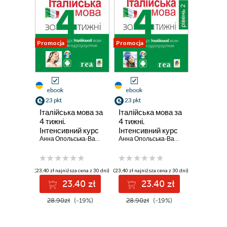
Promocja
Promocja
ebook
ebook
23 pkt
23 pkt
Італійська мова за
Італійська мова за
4 тижні.
4 тижні.
Інтенсивний курс
Інтенсивний курс
італійської мови з
Анна Опольська-Вашкевич
італійської мови з
Анна Опольська-Вашкевич
електронним
електронним
аудіододатком
аудіододатком.
Рівень 2
(23,40 zł najniższa cena z 30 dni)
(23,40 zł najniższa cena z 30 dni)
23.40 zł
23.40 zł
28.90zł
(-19%)
28.90zł
(-19%)