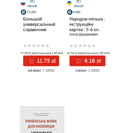
ebook
ebook
11 pkt
6 pkt
Большой
Народна лялька :
универсальный
інструкційні
справочник
картки : 5-6 кл.
лекарственных
Алла Шушкеевич
препаратов
(7,44 zł najniższa cena z 30 dni)
(6,16 zł najniższa cena z 30 dni)
11.75 zł
6.16 zł
14.50zł
(-19%)
7.60zł
(-19%)