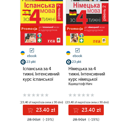
Promocja
Promocja
ebook
ebook
23 pkt
23 pkt
Іспанська за 4
Німецька за 4
тижні. Інтенсивний
тижні. Інтенсивний
курс іспанської
курс німецької
мови з
мови з
Кшиштоф Нич
електронним
електронним
аудіододатком.
аудіододатком.
Рівень 2
Рівень 2
(23,40 zł najniższa cena z 30 dni)
(23,40 zł najniższa cena z 30 dni)
23.40 zł
23.40 zł
28.90zł
(-19%)
28.90zł
(-19%)