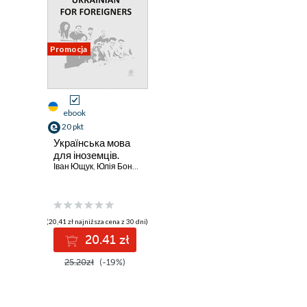
Promocja
ebook
20 pkt
Українська мова
для іноземців.
Іван Ющук
,
Юлія Бондарчук
(20,41 zł najniższa cena z 30 dni)
20.41 zł
25.20zł
(-19%)