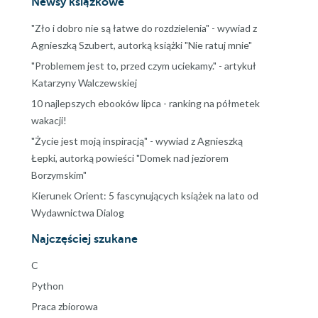
Newsy książkowe
"Zło i dobro nie są łatwe do rozdzielenia" - wywiad z
Agnieszką Szubert, autorką książki "Nie ratuj mnie"
"Problemem jest to, przed czym uciekamy." - artykuł
Katarzyny Walczewskiej
10 najlepszych ebooków lipca - ranking na półmetek
wakacji!
"Życie jest moją inspiracją" - wywiad z Agnieszką
Łepki, autorką powieści "Domek nad jeziorem
Borzymskim"
Kierunek Orient: 5 fascynujących książek na lato od
Wydawnictwa Dialog
Najczęściej szukane
C
Python
Praca zbiorowa