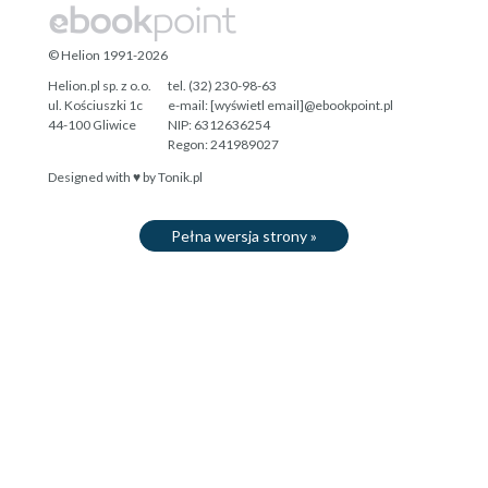
© Helion 1991-2026
Helion.pl sp. z o.o.
tel. (32) 230-98-63
ul. Kościuszki 1c
e-mail:
[wyświetl email]@ebookpoint.pl
44-100 Gliwice
NIP: 6312636254
Regon: 241989027
Designed with ♥ by
Tonik.pl
Pełna wersja strony »