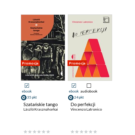
Promocja
Promocja
ebook
ebook
audiobook
35 pkt
24 pkt
Szatańskie tango
Do perfekcji
László Krasznahorkai
Vincenzo Latronico