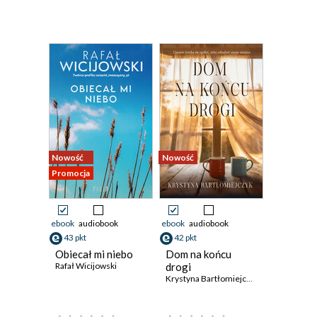
Nowość
Nowość
Promocja
ebook
audiobook
ebook
audiobook
43 pkt
42 pkt
Obiecał mi niebo
Dom na końcu
Rafał Wicijowski
drogi
Krystyna Bartłomiejczyk