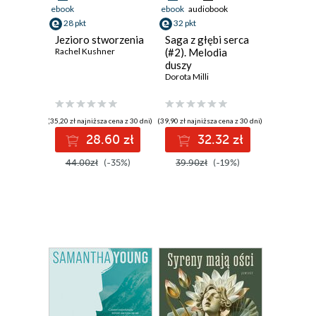
ebook
ebook
audiobook
28 pkt
32 pkt
Jezioro stworzenia
Saga z głębi serca
Rachel Kushner
(#2). Melodia
duszy
Dorota Milli
(35,20 zł najniższa cena z 30 dni)
(39,90 zł najniższa cena z 30 dni)
28.60 zł
32.32 zł
44.00zł
(-35%)
39.90zł
(-19%)