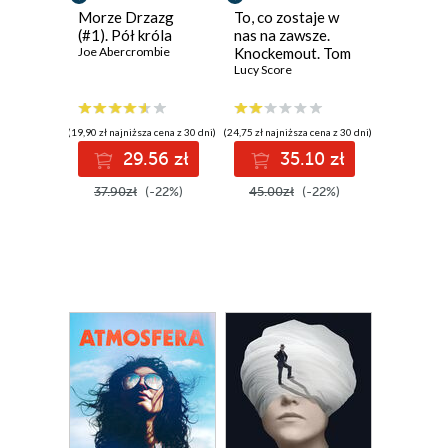
Morze Drzazg
To, co zostaje w
(#1). Pół króla
nas na zawsze.
Joe Abercrombie
Knockemout. Tom
1
Lucy Score
(19,90 zł najniższa cena z 30 dni)
(24,75 zł najniższa cena z 30 dni)
29.56 zł
35.10 zł
37.90zł
(-22%)
45.00zł
(-22%)