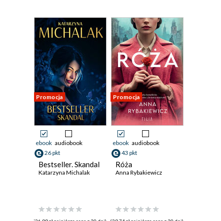
Promocja
Promocja
ebook
audiobook
ebook
audiobook
26 pkt
43 pkt
Bestseller. Skandal
Róża
Katarzyna Michalak
Anna Rybakiewicz