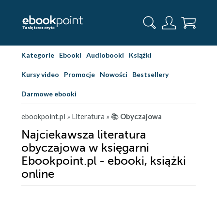
Kategorie
Ebooki
Audiobooki
Książki
Kursy video
Promocje
Nowości
Bestsellery
Darmowe ebooki
ebookpoint.pl
» Literatura
» 📚
Obyczajowa
Najciekawsza literatura
obyczajowa w księgarni
Ebookpoint.pl - ebooki, książki
online