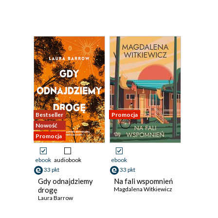
Bestseller
Promocja
Nowość
Promocja
ebook
audiobook
ebook
33 pkt
33 pkt
Gdy odnajdziemy
Na fali wspomnień
drogę
Magdalena Witkiewicz
Laura Barrow