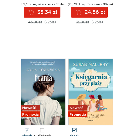
(32,13 zł najniższa cena z 30 dni)
(20,73 zł najniższa cena z 30 dni)
35.34 zł
24.56 zł
45.90zł
(-23%)
31.90zł
(-23%)
Nowość
Nowość
Promocja
Promocja
ebook
audiobook
ebook