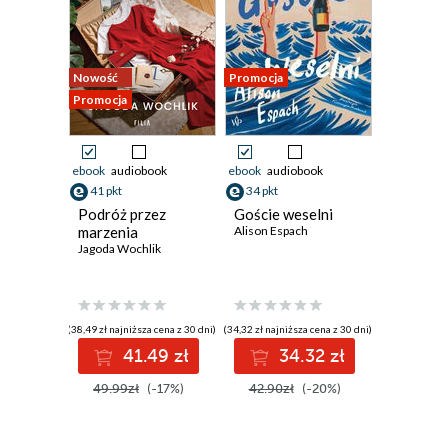
Nowość
Promocja
Promocja
ebook
audiobook
ebook
audiobook
41 pkt
34 pkt
Podróż przez
Goście weselni
marzenia
Alison Espach
Jagoda Wochlik
(38,49 zł najniższa cena z 30 dni)
(34,32 zł najniższa cena z 30 dni)
41.49 zł
34.32 zł
49.99zł
(-17%)
42.90zł
(-20%)