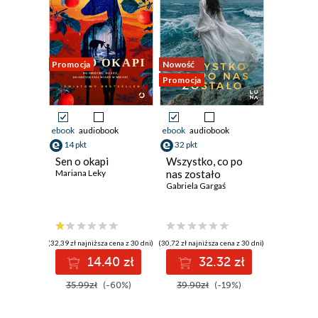
Promocja
Nowość
Promocja
ebook
audiobook
ebook
audiobook
14 pkt
32 pkt
Sen o okapi
Wszystko, co po
Mariana Leky
nas zostało
Gabriela Gargaś
(32,39 zł najniższa cena z 30 dni)
(30,72 zł najniższa cena z 30 dni)
14.40 zł
32.32 zł
35.99zł
(-60%)
39.90zł
(-19%)