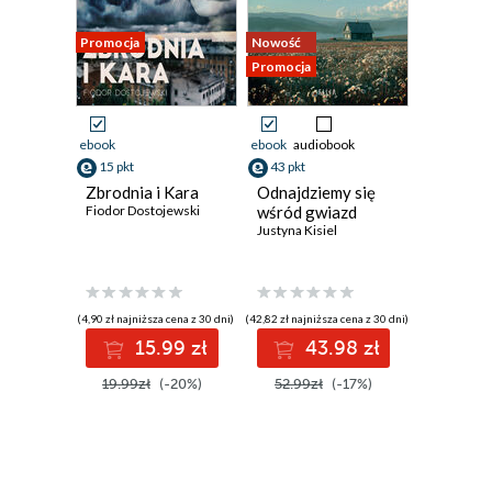
Promocja
Nowość
Promocja
ebook
ebook
audiobook
15 pkt
43 pkt
Zbrodnia i Kara
Odnajdziemy się
Fiodor Dostojewski
wśród gwiazd
Justyna Kisiel
(4,90 zł najniższa cena z 30 dni)
(42,82 zł najniższa cena z 30 dni)
15.99 zł
43.98 zł
19.99zł
(-20%)
52.99zł
(-17%)