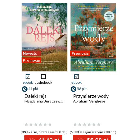
Nowość
Promocja
Promocja
ebook
audiobook
ebook
41 pkt
56 pkt
Daleki rejs
Przymierze wody
Magdalena Buraczewska-Świątek
Abraham Verghese
(38,49 zł najniższa cena z 30 dni)
(50,33 zł najniższa cena z 30 dni)