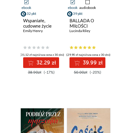
ebook
ebook
audiobook
32 pkt
39 pkt
Wspaniałe,
BALLADA O
cudowne życie
MIŁOŚCI
Emily Henry
Lucinda Riley
(31,12 zł najniższa cena z 30 dni)
(29,90 zł najniższa cena z 30 dni)
32.29 zł
39.99 zł
38.90zł
(-17%)
50.00zł
(-20%)