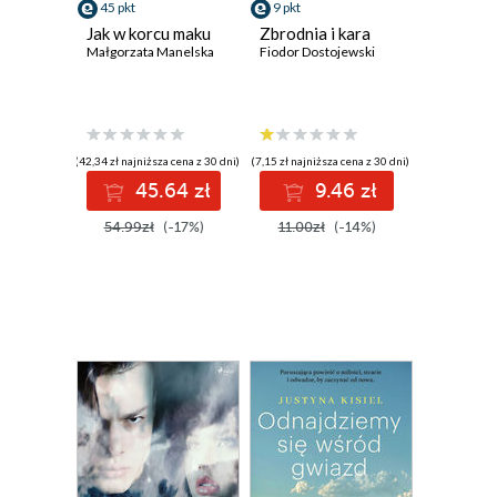
45 pkt
9 pkt
Jak w korcu maku
Zbrodnia i kara
Małgorzata Manelska
Fiodor Dostojewski
(42,34 zł najniższa cena z 30 dni)
(7,15 zł najniższa cena z 30 dni)
45.64 zł
9.46 zł
54.99zł
(-17%)
11.00zł
(-14%)