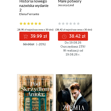
Historia nowego
Małe potwory
nazwiska wydanie
Jessica Lind
2
Elena Ferrante
(28,90 zł najniższa cena z 30 dni)
(38,42 zł najniższa cena z 30 dni)
39.99 zł
38.42 zł
Do 19.08.26
50.00zł
(-20%)
Oszczędzasz 23%!
W realizacji od
19.08.26 r.