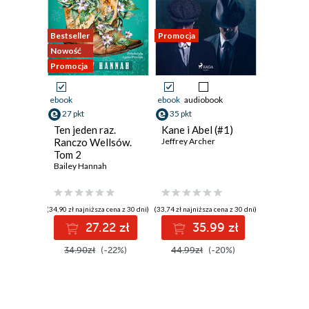
Bestseller
Promocja
Nowość
Promocja
ebook
ebook
audiobook
27 pkt
35 pkt
Ten jeden raz.
Kane i Abel (#1)
Ranczo Wellsów.
Jeffrey Archer
Tom 2
Bailey Hannah
(34,90 zł najniższa cena z 30 dni)
(33,74 zł najniższa cena z 30 dni)
27.22 zł
35.99 zł
34.90zł
(-22%)
44.99zł
(-20%)