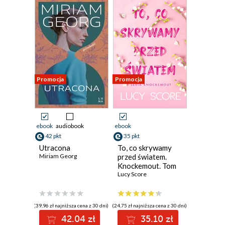
Promocja
Promocja
ebook
audiobook
ebook
42 pkt
35 pkt
Utracona
To, co skrywamy
Miriam Georg
przed światem.
Knockemout. Tom
2
Lucy Score
(39,96 zł najniższa cena z 30 dni)
(24,75 zł najniższa cena z 30 dni)
42.04 zł
35.10 zł