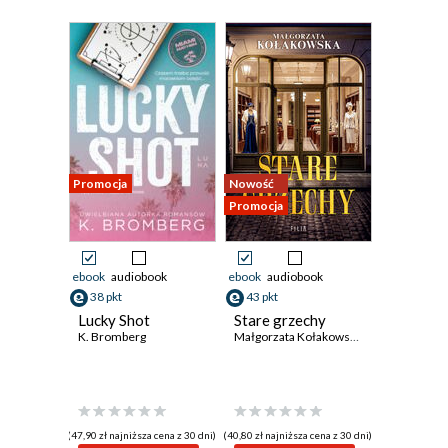
Promocja
Nowość
Promocja
ebook
audiobook
ebook
audiobook
38 pkt
43 pkt
Lucky Shot
Stare grzechy
K. Bromberg
Małgorzata Kołakowska
(47,90 zł najniższa cena z 30 dni)
(40,80 zł najniższa cena z 30 dni)