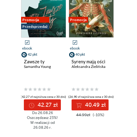
Promocja
Promocja
Przedsprzedaż
ebook
ebook
42 pkt
40 pkt
Zawsze ty
Syreny mają ości
Samantha Young
Aleksandra Zielińska
(42,27 zł najniższa cena z 30 dni)
(26,90 zł najniższa cena z 30 dni)
42.27 zł
40.49 zł
Do 26.08.26
44.99zł
(-10%)
Oszczędzasz 23%!
W realizacji od
26.08.26 r.