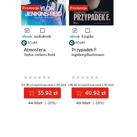
Promocja
Promocja
ebook
audiobook
ebook
książka
35 pkt
40 pkt
Atmosfera
Przypadek F
Taylor Jenkins Reid
Ingeborg Bachmann
(25,90 zł najniższa cena z 30 dni)
(38,42 zł najniższa cena z 30 dni)
35.92 zł
40.92 zł
44.90zł
(-20%)
49.90zł
(-18%)