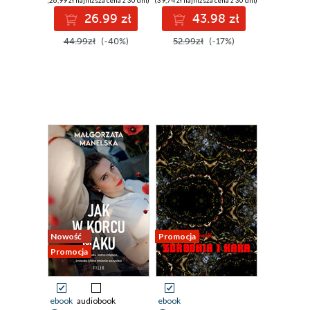
(26,99 zł najniższa cena z 30 dni)
(39,74 zł najniższa cena z 30 dni)
26.99 zł
43.98 zł
44.99zł
(-40%)
52.99zł
(-17%)
Nowość
Promocja
Promocja
ebook
audiobook
ebook