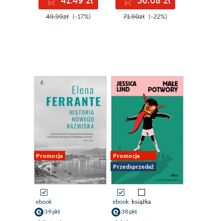
41.49 zł
56.08 zł
49.99zł
(-17%)
71.90zł
(-22%)
Promocja
Promocja
Przedsprzedaż
ebook
ebook
książka
39 pkt
38 pkt