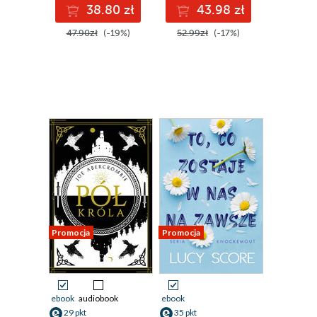
38.80 zł
43.98 zł
47.90zł
(-19%)
52.99zł
(-17%)
Promocja
Promocja
ebook
audiobook
ebook
29 pkt
35 pkt