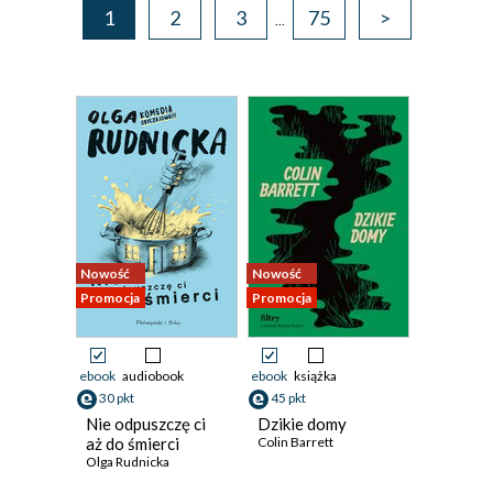
1
2
3
75
>
...
Nowość
Nowość
Promocja
Promocja
ebook
audiobook
ebook
książka
30 pkt
45 pkt
Nie odpuszczę ci
Dzikie domy
aż do śmierci
Colin Barrett
Olga Rudnicka