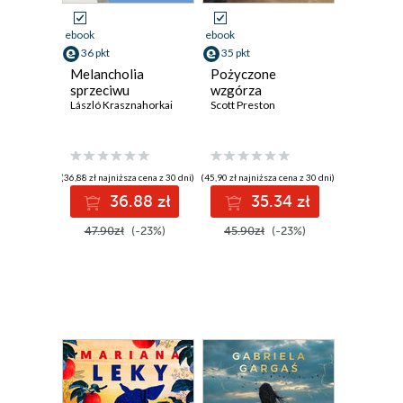
ebook
ebook
36 pkt
35 pkt
Melancholia
Pożyczone
sprzeciwu
wzgórza
László Krasznahorkai
Scott Preston
(36,88 zł najniższa cena z 30 dni)
(45,90 zł najniższa cena z 30 dni)
36.88 zł
35.34 zł
47.90zł
(-23%)
45.90zł
(-23%)