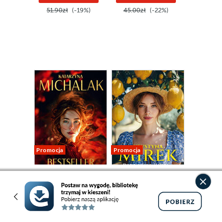
51.90zł
(-19%)
45.00zł
(-22%)
Promocja
Promocja
ebook
audiobook
ebook
audiobook
35 pkt
32 pkt
Bestseller. Szantaż
Pod włoskim