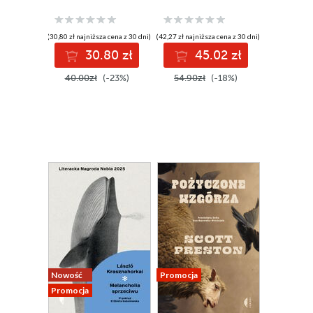
(30,80 zł najniższa cena z 30 dni)
(42,27 zł najniższa cena z 30 dni)
30.80 zł
45.02 zł
40.00zł
(-23%)
54.90zł
(-18%)
Nowość
Promocja
Promocja