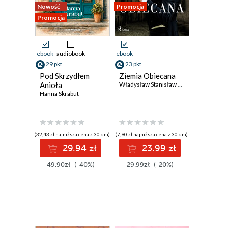
Nowość
Promocja
Promocja
ebook
audiobook
ebook
29 pkt
23 pkt
Pod Skrzydłem
Ziemia Obiecana
Anioła
Władysław Stanisław Reymont
Hanna Skrabut
(32,43 zł najniższa cena z 30 dni)
(7,90 zł najniższa cena z 30 dni)
29.94 zł
23.99 zł
49.90zł
(-40%)
29.99zł
(-20%)