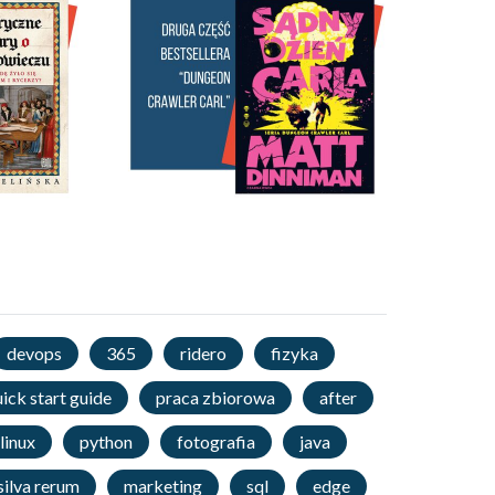
devops
365
ridero
fizyka
ick start guide
praca zbiorowa
after
linux
python
fotografia
java
ilva rerum
marketing
sql
edge