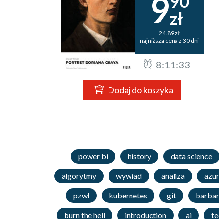
9
90
zł
24.89 zł
najniższa cena z 30 dni
8:11:32
Dodaj do koszyka
power bi
history
data science
algorytmy
wywiad
analiza
azur
pzwl
kubernetes
git
barbar
burn the hell
introduction
ai
te