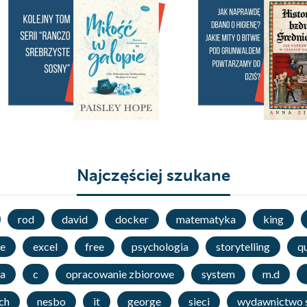
Najczęściej szukane
rod
david
docker
matematyka
king
e
excel
free
psychologia
storytelling
qu
a
c
opracowanie zbiorowe
system
m.d
ch
nesbo
it
george
sieci
wydawnictwo s