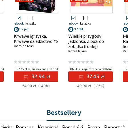
ebook
książka
ebook
książka
eb
32 pkt
37 pkt
Krwawe igrzyska.
Wielkie przygody
Mi
Krwawe dziedzictwo #2
jedzonka. Z buzi do
Ra
Jasmine Mas
żołądka (i dalej)
So
Róża Hajkuś
Pai
dni)
(27,45 zł najniższa cena z 30 dni)
(37,43 zł najniższa cena z 30 dni)
(2
32.94 zł
37.43 zł
54.90 zł
(-40%)
49.90 zł
(-25%)
Bestsellery
zieży
Romans
Kryminał
Poradniki
Proza
Reportaż