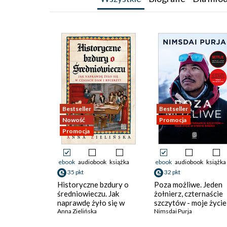
Bestseller
Bestseller
Nowość
Promocja
Promocja
ebook
audiobook
książka
ebook
audiobook
książka
35 pkt
32 pkt
Historyczne bzdury o
Poza możliwe. Jeden
średniowieczu. Jak
żołnierz, czternaście
naprawdę żyło się w
szczytów - moje życie
czasach dam i rycerzy?
Anna Zielińska
strefie śmierci
Nimsdai Purja