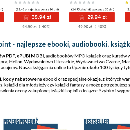
ni)
(32,45 zł najniższa cena z 30 dni)
(24,95 zł najniższa cena z 30 dni)
(3
38.94 zł
29.94 zł
64.90 zł
(-40%)
49.90 zł
(-40%)
nt - najlepsze ebooki, audiobooki, książk
ów PDF, ePUBi MOBI
, audiobooków MP3, książek oraz kursów wi
ora
,
Helion
,
Wydawnictwo Literackie
,
Wydawnictwo Czarne
,
Mar
racujemy. Nasza księgarnia online to łącznie około 100 tysięcy ty
i
, kody rabatowe
na ebooki oraz specjalne okazje, z których war
, książki dla młodzieży czy książki fantasy, a może potrzebujesz
wienia oceny zakupionej książki i opinii o książce. Szybko i wyg