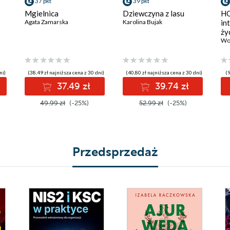
37 pkt
39 pkt
Mgielnica
Dziewczyna z lasu
HO
Agata Zamarska
Karolina Bujak
in
ży
Wo
ni)
(38,49 zł najniższa cena z 30 dni)
(40,80 zł najniższa cena z 30 dni)
(
37.49 zł
39.74 zł
49.99 zł
(-25%)
52.99 zł
(-25%)
Przedsprzedaż