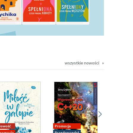
wszystkie nowości
owość
Promocja
Nowość
romocja
Przedsprzedaż
Promocja