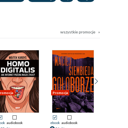
wszystkie promocje
romocja
Promocja
Nowość
Promocja
ook
audiobook
ebook
audiobook
ebook