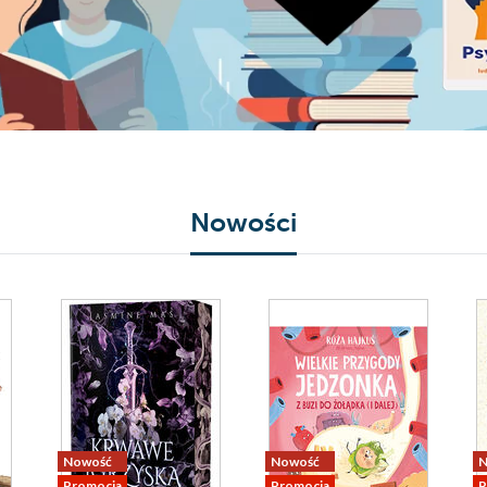
Nowości
Nowość
Nowość
N
Promocja
Promocja
P