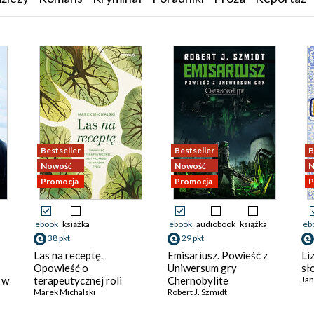
Bestseller
Bestseller
B
Nowość
Nowość
N
Promocja
Promocja
P
ebook
książka
ebook
audiobook
książka
eb
38 pkt
29 pkt
Las na receptę.
Emisariusz. Powieść z
Li
Opowieść o
Uniwersum gry
sł
 w
terapeutycznej roli
Chernobylite
Jan
przyrody w naszym
Marek Michalski
Robert J. Szmidt
życiu