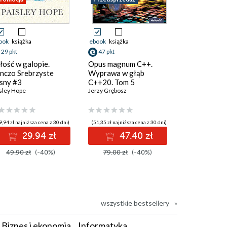
ook
książka
ebook
książka
ebook
29 pkt
47 pkt
58 pkt
łość w galopie.
Opus magnum C++.
Głębia w nie
nczo Srebrzyste
Wyprawa w głąb
Vernor Vinge
sny #3
C++20. Tom 5
sley Hope
Jerzy Grębosz
9,94 zł najniższa cena z 30 dni)
(51,35 zł najniższa cena z 30 dni)
(53,13 zł najniżs
29.94 zł
47.40 zł
58
49.90 zł
(-40%)
79.00 zł
(-40%)
69.00 zł
wszystkie bestsellery
Biznes i ekonomia
Informatyka