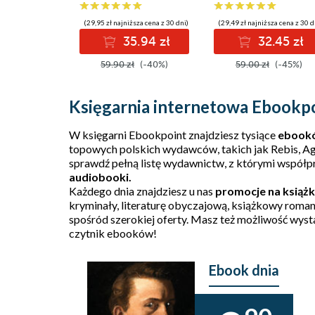
(29,95 zł najniższa cena z 30 dni)
(29,49 zł najniższa cena z 30 d
35.94 zł
32.45 zł
59.90 zł
(-40%)
59.00 zł
(-45%)
Księgarnia internetowa Ebookpoi
W księgarni Ebookpoint znajdziesz tysiące
ebook
topowych polskich wydawców, takich jak
Rebis
,
Ag
sprawdź pełną
listę wydawnictw
, z którymi współp
audiobooki
.
Każdego dnia znajdziesz u nas
promocje na książk
kryminały, literaturę obyczajową, książkowy romans
spośród szerokiej oferty. Masz też możliwość wysta
czytnik ebooków!
Ebook dnia