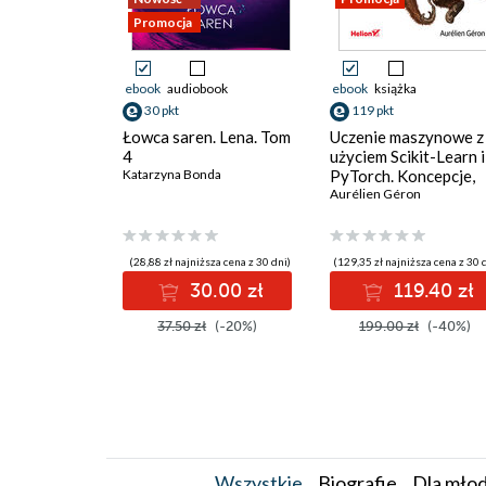
Promocja
ebook
audiobook
ebook
książka
30 pkt
119 pkt
Łowca saren. Lena. Tom
Uczenie maszynowe z
4
użyciem Scikit-Learn i
Katarzyna Bonda
PyTorch. Koncepcje,
narzędzia i techniki
Aurélien Géron
umożliwiające
konstruowanie
inteligentnych
(28,88 zł najniższa cena z 30 dni)
(129,35 zł najniższa cena z 30 
systemów
30.00 zł
119.40 zł
37.50 zł
(-20%)
199.00 zł
(-40%)
Wszystkie
Biografie
Dla młod