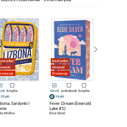
estseller
Bestseller
Bestseller
owość
Nowość
Nowość
romocja
Promocja
Promocja
ook
książka
ebook
audiobook
książka
ebook
audiob
38 pkt
34 pkt
32 pkt
zbona. Sardynki i
Fever Dream (Emerald
Maskarada
onie
Lake #1)
K. N. Haner
ka Wollny
Elsie Silver