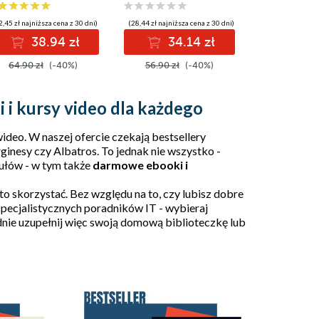
2,45 zł najniższa cena z 30 dni)
(28,44 zł najniższa cena z 30 dni)
(27,45 zł najniżs
38.94 zł
34.14 zł
32
64.90 zł
(-40%)
56.90 zł
(-40%)
54.90 zł
i i kursy video dla każdego
deo. W naszej ofercie czekają bestsellery
ginesy
czy
Albatros
. To jednak nie wszystko -
tułów - w tym także
darmowe ebooki i
to skorzystać. Bez względu na to, czy lubisz dobre
 specjalistycznych poradników IT - wybieraj
odnie uzupełnij więc swoją domową biblioteczkę lub