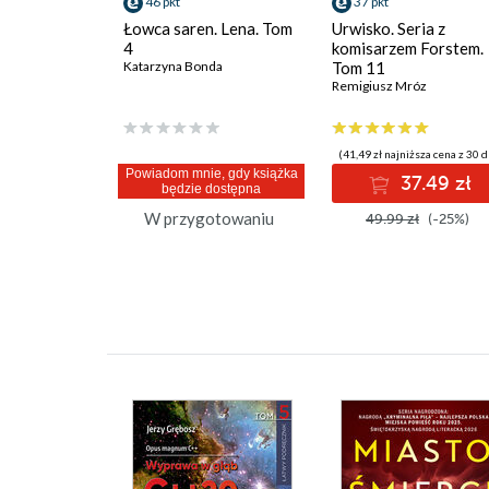
46 pkt
37 pkt
Łowca saren. Lena. Tom
Urwisko. Seria z
4
komisarzem Forstem.
Katarzyna Bonda
Tom 11
Remigiusz Mróz
(41,49 zł najniższa cena z 30 d
Powiadom mnie, gdy książka
37.49 zł
będzie dostępna
W przygotowaniu
49.99 zł
(-25%)