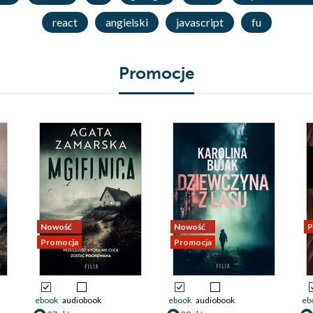
react
angielski
javascript
fu
Promocje
Nowość
Nowość
P
Promocja
Promocja
ebook
audiobook
ebook
audiobook
eb