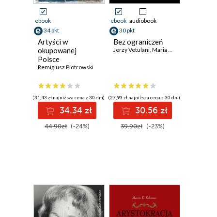
ebook
ebook
audiobook
34 pkt
30 pkt
Artyści w
Bez ograniczeń
okupowanej
Jerzy Vetulani
,
Maria Mazurek
Polsce
Remigiusz Piotrowski
(31,43 zł najniższa cena z 30 dni)
(27,93 zł najniższa cena z 30 dni)
34.34 zł
30.56 zł
44.90zł
(-24%)
39.90zł
(-23%)