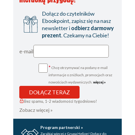
Dołącz do czytelników
Ebookpoint, zapisz się na nasz
newsletter i
odbierz darmowy
prezent
. Czekamy na Ciebie!
e-mail
*
Chcę otrzymywać na podany e-mail
informacje o zniżkach, promocjach oraz
nowościach wydawniczych.
więcej »
DOŁĄCZ TERAZ
Bez spamu, 1-2 wiadomości tygodniowo!
Zobacz więcej »
Program partnerski »
Zarabiaj więcej z Grupą Helion! Dołącz do