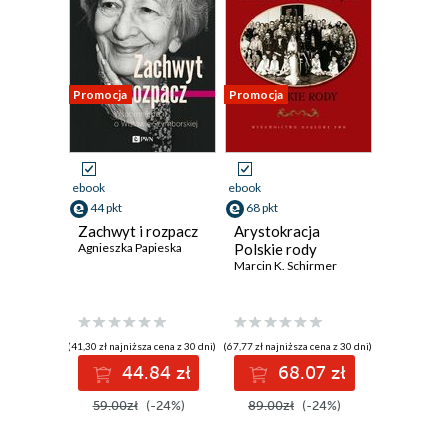
Promocja
Promocja
ebook
ebook
44 pkt
68 pkt
Zachwyt i rozpacz
Arystokracja
Agnieszka Papieska
Polskie rody
Marcin K. Schirmer
(41,30 zł najniższa cena z 30 dni)
(67,77 zł najniższa cena z 30 dni)
44.84 zł
68.07 zł
59.00zł
(-24%)
89.00zł
(-24%)