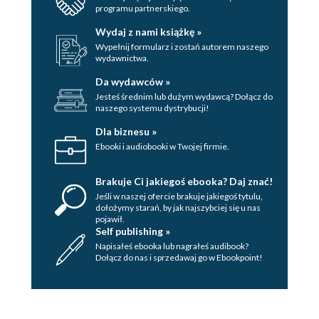
programu partnerskiego.
Wydaj z nami książkę »
Wypełnij formularz i zostań autorem naszego
wydawnictwa.
Da wydawców »
Jesteś średnim lub dużym wydawcą? Dołącz do
naszego systemu dystrybucji!
Dla biznesu »
Ebooki i audiobooki w Twojej firmie.
Brakuje Ci jakiegoś ebooka? Daj znać!
Jeśli w naszej ofercie brakuje jakiegoś tytulu,
dołożymy starań, by jak najszybciej się u nas
pojawił.
Self publishing »
Napisałeś ebooka lub nagrałeś audibook?
Dołącz do nas i sprzedawaj go w Ebookpoint!