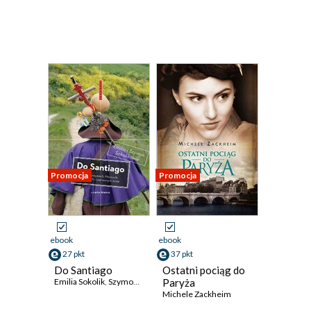
Promocja
Promocja
ebook
ebook
27 pkt
37 pkt
Do Santiago
Ostatni pociąg do
Emilia Sokolik
,
Szymon Sokolik
Paryża
Michele Zackheim