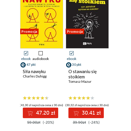
Promocja
Promocja
ebook
audiobook
ebook
47 pkt
30 pkt
Siła nawyku
O stawaniu się
Charles Duhigg
stoikiem
Tomasz Mazur
(41,30 zł najniższa cena z 30 dni)
(30,32 zł najniższa cena z 30 dni)
47.20 zł
30.41 zł
59.00zł
(-20%)
39.90zł
(-24%)