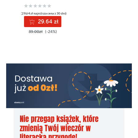
(29,64 zł najniższa cena z 30 dni)
29.64 zł
39.00zł
(-24%)
Nie przegap książek, które
zmienią Twój wieczór w
literacką przygodę!