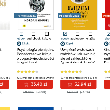
Promocja 2za1
Promocja 2za1
Prom
ebook
audiobook
książka
ebook
audiobook
książka
ebo
35 pkt
32 pkt
.
Psychologia pieniędzy.
Uwięzieni w słowach
Gro
Ponadczasowe lekcje
rodziców. Jak uwolnić
wyd
y
o bogactwie, chciwości
się od zaklęć, które
uni
i szczęściu
Morgan Housel
rzucono na nas w
Agnieszka Kozak
,
Jacek Wasilewski
fin
Dan 
dzieciństwie
 z 30 dni)
(29,49 zł najniższa cena z 30 dni)
(27,45 zł najniższa cena z 30 dni)
(9,9
zł
35.40 zł
32.94 zł
%)
59.00zł
(-40%)
54.90zł
(-40%)