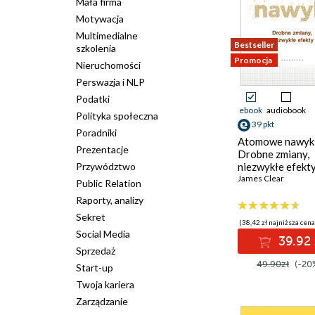
Mała firma
Motywacja
Multimedialne
Bestseller
szkolenia
Promocja
Nieruchomości
Perswazja i NLP
Podatki
ebook
audiobook
Polityka społeczna
39 pkt
Poradniki
Atomowe nawyki
Prezentacje
Drobne zmiany,
Przywództwo
niezwykłe efekt
James Clear
Public Relation
Raporty, analizy
Sekret
(38,42 zł najniższa cena
Social Media
39.92 
Sprzedaż
49.90zł
(-20
Start-up
Twoja kariera
Zarządzanie