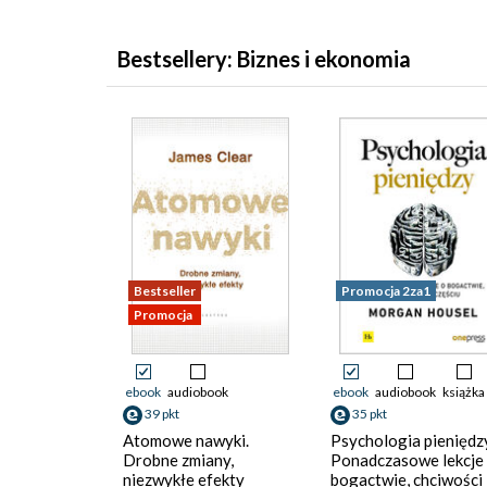
Bestsellery: Biznes i ekonomia
Bestseller
Promocja 2za1
Promocja
ebook
audiobook
ebook
audiobook
książka
39 pkt
35 pkt
Atomowe nawyki.
Psychologia pieniędz
Drobne zmiany,
Ponadczasowe lekcje
niezwykłe efekty
bogactwie, chciwości 