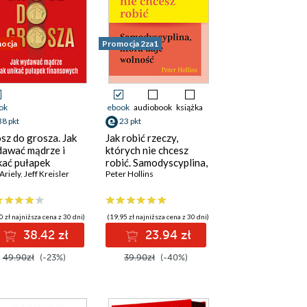
ocja
Promocja 2za1
ok
ebook
audiobook
książka
38 pkt
23 pkt
sz do grosza. Jak
Jak robić rzeczy,
awać mądrze i
których nie chcesz
kać pułapek
robić. Samodyscyplina,
ansowych
Ariely
,
Jeff Kreisler
która daje wolność
Peter Hollins
0 zł najniższa cena z 30 dni)
(19,95 zł najniższa cena z 30 dni)
38.42 zł
23.94 zł
49.90zł
(-23%)
39.90zł
(-40%)