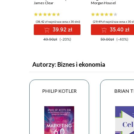
James Clear
szczęściu
Morgan Housel
(38,42 zł najniższa cena z 30 dni)
(29,49 zł najniższa cena z 30 d
39.92 zł
35.40 zł
49.90zł
(-20%)
59.00zł
(-40%)
Autorzy: Biznes i ekonomia
PHILIP KOTLER
BRIAN 