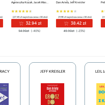
rzucono na nas w
Agnieszka Kozak
,
Jacek Wasilewski
finansowych
Dan Ariely
,
Jeff Kreisler
da
Pet
dzieciństwie
ni)
(27,45 zł najniższa cena z 30 dni)
(9,90 zł najniższa cena z 30 dni)
(1
32.94 zł
38.42 zł
54.90zł
(-40%)
49.90zł
(-23%)
TRACY
JEFF KREISLER
LEIL