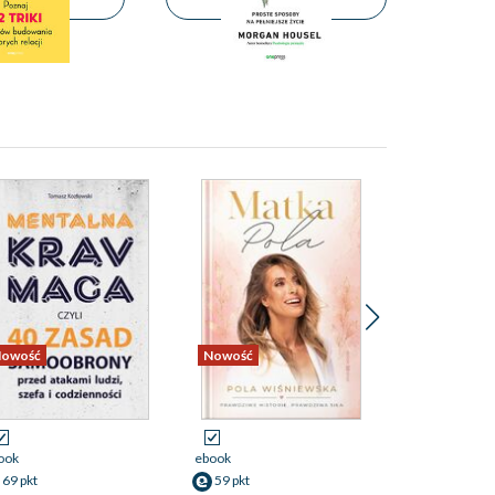
owość
Nowość
Nowość
Promocja
ook
ebook
ebook
69 pkt
59 pkt
55 pkt