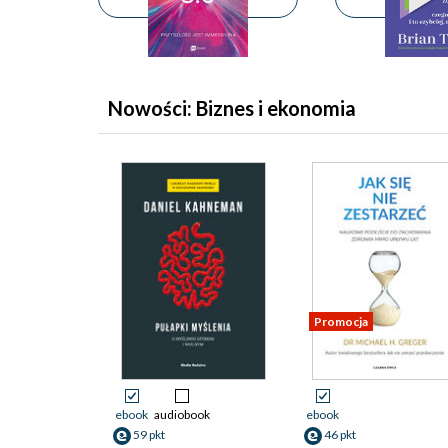
Nowości: Biznes i ekonomia
Promocja
ebook
audiobook
ebook
59 pkt
46 pkt