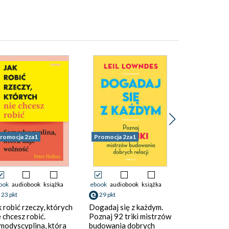
romocja 2za1
Promocja 2za1
Promocja
ook
audiobook
książka
ebook
audiobook
książka
ebook
audiob
23 pkt
29 pkt
50 pkt
k robić rzeczy, których
Dogadaj się z każdym.
Trigger. Jak
e chcesz robić.
Poznaj 92 triki mistrzów
wpływ, kiedy
modyscyplina, która
budowania dobrych
nami przesz