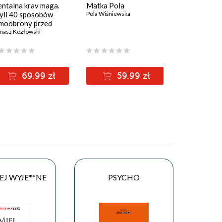
ntalna krav maga.
Matka Pola
Wilczyce z W
yli 40 sposobów
Pola Wiśniewska
Paulina Bren
moobrony przed
akami ludzi, szefa i
masz Kozłowski
dzienności
(69,00 zł najniżs
69.99 zł
59.99 zł
55
69.00zł
IEJ WYJE**NE
PSYCHO