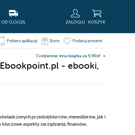
OD O,OOZŁ
ZALOGUJ
KOSZYK
Pobierz aplikację
Bony
Podaruj prezent
Codziennie inna książka za 9,90zł
 Ebookpoint.pl - ebooki,
oświadczonych przedsiębiorców, menedżerów, jak i
 kluczowe aspekty zarządzania, finansów,