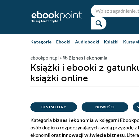
Kategorie
Ebooki
Audiobooki
Książki
Kursy v
ebookpoint.pl
» 📚
Biznes i ekonomia
Książki i ebooki z gatunk
książki online
BESTSELLERY
NOWOŚCI
Kategoria
biznes i ekonomia
w księgarni Ebookpo
osób dopiero rozpoczynających swoją przygodę z 
ekonomii oraz
innowacji w świecie biznesu
. Lite