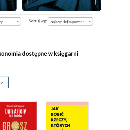
Najczęściej kupowane
Sortuj wg:
ży
Najczęściej kupowane
i ekonomia dostępne w księgarni
>