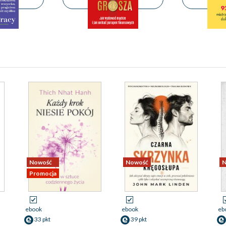
Nowość
Nowość
N
Promocja
ebook
ebook
eb
33 pkt
39 pkt