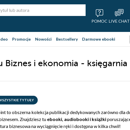
POMOC
LIVE CHAT
ideo
Promocje
Nowości
Bestsellery
Darmowe ebooki
u Biznes i ekonomia - księgarnia
WSZYSTKIE TYTUŁY
int to obszerna kolekcja publikacji dedykowanych zarówno dla d
biznesem. Znajdziesz tu
ebooki, audiobooki i książki
poruszające
ratura biznesowa na wyciągnięcie ręki i dostępna w kilka chwil!