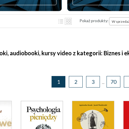
Pokaż produkty:
W sprzeda
ooki, audiobooki, kursy video z kategorii: Biznes 
1
2
3
70
...