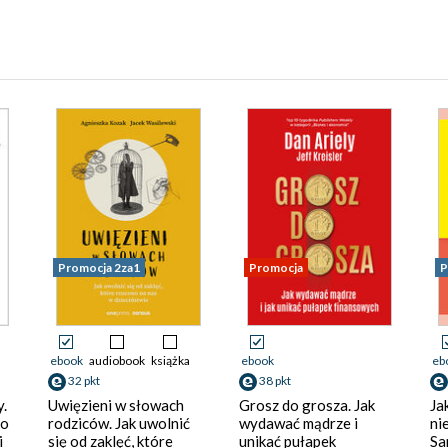
Promocja 2za1
Promocja
P
ebook
audiobook
książka
ebook
eb
32 pkt
38 pkt
y.
Uwięzieni w słowach
Grosz do grosza. Jak
Ja
 o
rodziców. Jak uwolnić
wydawać mądrze i
ni
i
się od zaklęć, które
unikać pułapek
Sa