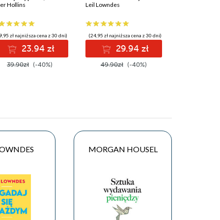
je wolność
er Hollins
relacji
Leil Lowndes
Marianna Gier
9,95 zł najniższa cena z 30 dni)
(24,95 zł najniższa cena z 30 dni)
(9,90 zł najniższ
23.94 zł
29.94 zł
50
39.90zł
(-40%)
49.90zł
(-40%)
55.99zł
 LOWNDES
MORGAN HOUSEL