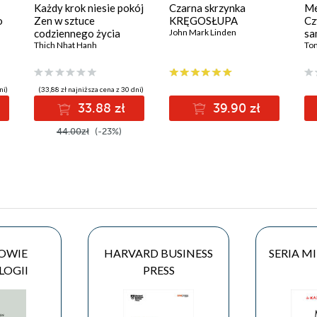
Każdy krok niesie pokój
Czarna skrzynka
Me
o
Zen w sztuce
KRĘGOSŁUPA
Cz
codziennego życia
John Mark Linden
sa
Thich Nhat Hanh
at
To
co
ni)
(33,88 zł najniższa cena z 30 dni)
33.88 zł
39.90 zł
44.00zł
(-23%)
OWIE
HARVARD BUSINESS
SERIA M
LOGII
PRESS