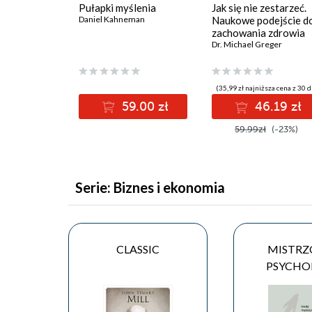
Pułapki myślenia
Jak się nie zestarzeć.
Daniel Kahneman
Naukowe podejście d
zachowania zdrowia
mimo upływu lat
Dr. Michael Greger
(35,99 zł najniższa cena z 30 d
59.00 zł
46.19 zł
59.99zł
(-23%)
Serie: Biznes i ekonomia
CLASSIC
MISTRZ
PSYCHO