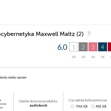
(2)
hocybernetyka Maxwell Maltz
6.0
1
2
3
4
(0)
(0)
(0)
(0)
ieniu wielu spraw
Czy opinia była pomocna:
a
Opinia dotyczy produktu:
zona
audiobook
TAK
(
0
)
NIE
(
0
)
em