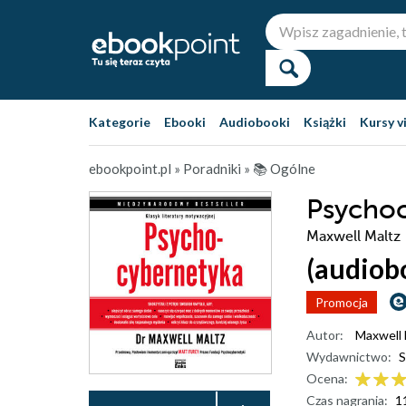
Kategorie
Ebooki
Audiobooki
Książki
Kursy v
ebookpoint.pl
»
Poradniki
»
📚 Ogólne
Psycho
Maxwell Maltz
(audiob
Promocja
Autor:
Maxwell 
Wydawnictwo:
S
Ocena:
Czas nagrania:
1