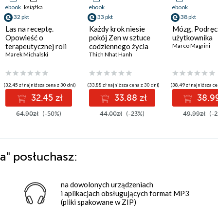
ebook
książka
ebook
ebook
32 pkt
33 pkt
38 pkt
Las na receptę.
Każdy krok niesie
Mózg. Podręc
Opowieść o
pokój Zen w sztuce
użytkownika
terapeutycznej roli
codziennego życia
Marco Magrini
przyrody w naszym
Marek Michalski
Thich Nhat Hanh
życiu
(32,45 zł najniższa cena z 30 dni)
(33,88 zł najniższa cena z 30 dni)
(38,49 zł najniższa ce
32.45 zł
33.88 zł
38.99
64.90zł
(-50%)
44.00zł
(-23%)
49.99zł
(-2
ka"
posłuchasz:
na dowolonych urządzeniach
i aplikacjach obsługujących format MP3
(pliki spakowane w ZIP)