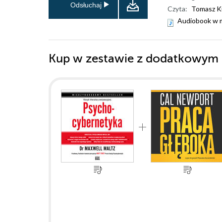
Odsłuchaj
Czyta:
Tomasz 
Audiobook w 
Kup w zestawie z dodatkowym