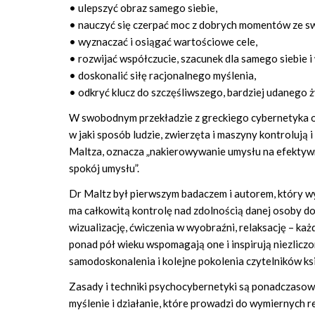
• ulepszyć obraz samego siebie,
• nauczyć się czerpać moc z dobrych momentów ze sw
• wyznaczać i osiągać wartościowe cele,
• rozwijać współczucie, szacunek dla samego siebie i
• doskonalić siłę racjonalnego myślenia,
• odkryć klucz do szczęśliwszego, bardziej udanego ż
W swobodnym przekładzie z greckiego cybernetyka ozn
w jaki sposób ludzie, zwierzęta i maszyny kontrolują
Maltza, oznacza „nakierowywanie umysłu na efektywny
spokój umysłu”.
Dr Maltz był pierwszym badaczem i autorem, który wy
ma całkowitą kontrolę nad zdolnością danej osoby do
wizualizację, ćwiczenia w wyobraźni, relaksację – k
ponad pół wieku wspomagają one i inspirują niezlic
samodoskonalenia i kolejne pokolenia czytelników k
Zasady i techniki psychocybernetyki są ponadczasowe
myślenie i działanie, które prowadzi do wymiernych r