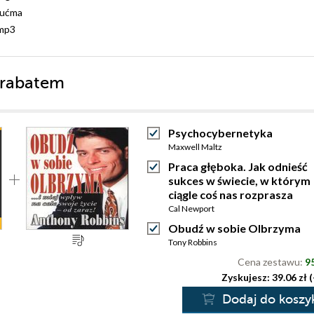
Kućma
mp3
 rabatem
Psychocybernetyka
Maxwell Maltz
Praca głęboka. Jak odnieść
sukces w świecie, w którym
ciągle coś nas rozprasza
Cal Newport
Obudź w sobie Olbrzyma
Tony Robbins
Cena zestawu:
95
Zyskujesz: 39.06 zł 
Dodaj do koszy