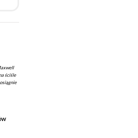
Maxwell
a ściśle
 osiągnie
KÓW