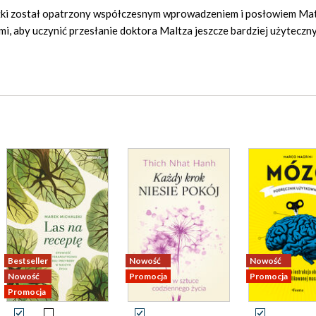
ążki został opatrzony współczesnym wprowadzeniem i posłowiem Ma
, aby uczynić przesłanie doktora Maltza jeszcze bardziej użyteczn
Bestseller
Nowość
Nowość
Nowość
Promocja
Promocja
Promocja