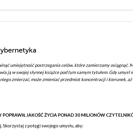
cybernetyka
inąć umiejętność postrzegania celów, które zamierzamy osiągnąć. 
ia ją w swojej słynnej książce pod tym samym tytułem. Gdy umysł m
niego zmierzać, może zmieniać przedmiot koncentracji i kierunek, aż
RY POPRAWIŁ JAKOŚĆ ŻYCIA PONAD 30 MILIONÓW CZYTELNI
j. Skorzystaj z potęgi swojego umysłu, aby: