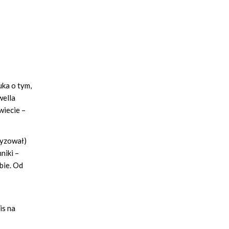
uka o tym,
wella
wiecie –
ryzował)
niki –
bie. Od
is na