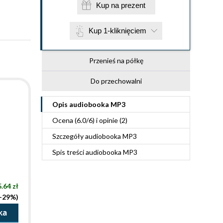
Kup na prezent
Kup 1-kliknięciem
Przenieś na półkę
Do przechowalni
Opis
audiobooka MP3
Ocena (
6.0
/
6
) i opinie (2)
Szczegóły
audiobooka MP3
Spis treści
audiobooka MP3
.64 zł
(-29%)
ka