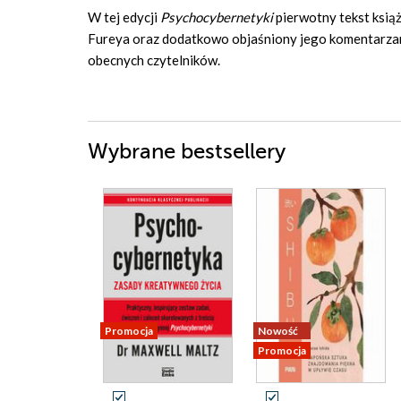
W tej edycji
Psychocybernetyki
pierwotny tekst ksi
Fureya oraz dodatkowo objaśniony jego komentarzami
obecnych czytelników.
Wybrane bestsellery
Promocja
Nowość
Promocja