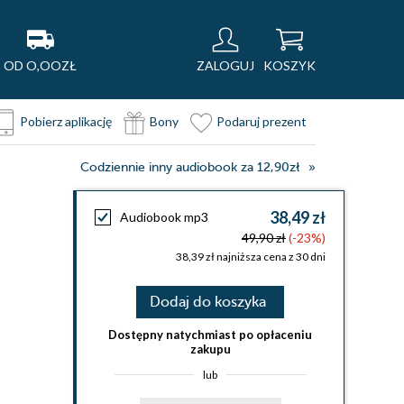
OD O,OOZŁ
ZALOGUJ
KOSZYK
Pobierz aplikację
Bony
Podaruj prezent
Codziennie inny audiobook za 12,90zł
38,49 zł
Audiobook mp3
49,90 zł
(-23%)
38,39 zł najniższa cena z 30 dni
Dodaj do koszyka
Dostępny natychmiast po opłaceniu
zakupu
lub