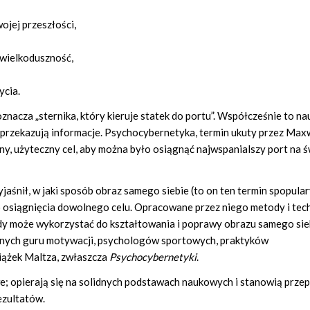
ojej przeszłości,
 wielkoduszność,
ycia.
acza „sternika, który kieruje statek do portu”. Współcześnie to na
 i przekazują informacje. Psychocybernetyka, termin ukuty przez Max
, użyteczny cel, aby można było osiągnąć najwspanialszy port na ś
jaśnił, w jaki sposób obraz samego siebie (to on ten termin spopula
 osiągnięcia dowolnego celu. Opracowane przez niego metody i tech
ażdy może wykorzystać do kształtowania i poprawy obrazu samego sie
zonych guru motywacji, psychologów sportowych, praktyków
siążek Maltza, zwłaszcza
Psychocybernetyki
.
; opierają się na solidnych podstawach naukowych i stanowią przep
ezultatów.