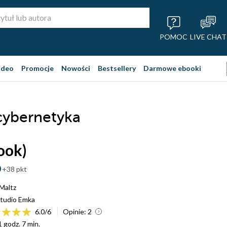
POMOC
LIVE CHAT
ideo
Promocje
Nowości
Bestsellery
Darmowe ebooki
cybernetyka
ook)
+38 pkt
Maltz
tudio Emka
6.0
/
6
Opinie:
2
1 godz. 7 min.