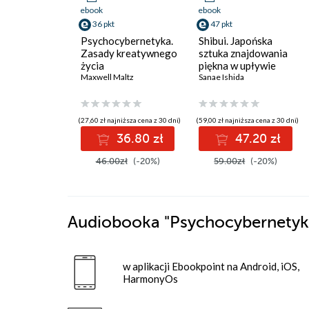
ebook
ebook
36 pkt
47 pkt
Psychocybernetyka.
Shibui. Japońska
Zasady kreatywnego
sztuka znajdowania
życia
piękna w upływie
Maxwell Maltz
czasu
Sanae Ishida
(27,60 zł najniższa cena z 30 dni)
(59,00 zł najniższa cena z 30 dni)
36.80 zł
47.20 zł
46.00zł
(-20%)
59.00zł
(-20%)
Audiobooka
"Psychocybernety
w aplikacji Ebookpoint na Android, iOS,
HarmonyOs