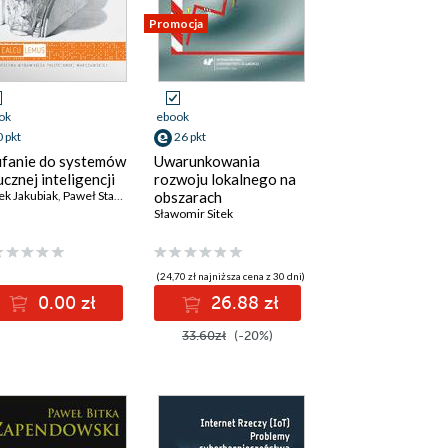
Promocja
ok
ebook
0 pkt
26 pkt
fanie do systemów
Uwarunkowania
ucznej inteligencji
rozwoju lokalnego na
k Jakubiak
,
Paweł Stacewicz
obszarach
przygranicznych
Sławomir Sitek
(24,70 zł najniższa cena z 30 dni)
0.00 zł
26.88 zł
33.60zł
(-20%)