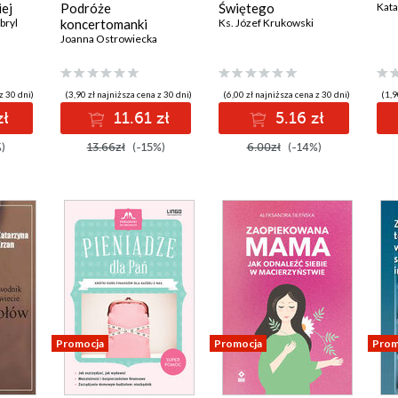
iej
Podróże
Świętego
Kata
bryl
koncertomanki
Ks. Józef Krukowski
Joanna Ostrowiecka
z 30 dni)
(3,90 zł najniższa cena z 30 dni)
(6,00 zł najniższa cena z 30 dni)
(1,9
zł
11.61 zł
5.16 zł
)
13.66zł
(-15%)
6.00zł
(-14%)
Promocja
Promocja
Prom