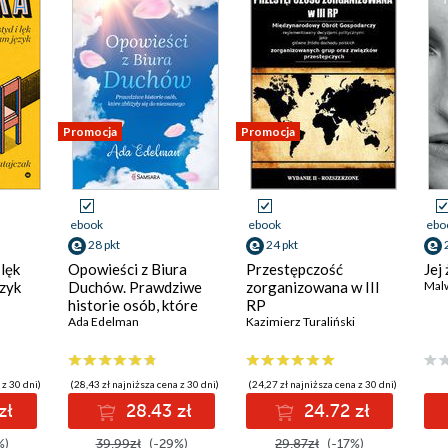
Promocja
Promocja
ebook
ebook
ebo
28 pkt
24 pkt
 lęk
Opowieści z Biura
Przestępczość
Jej
ęzyk
Duchów. Prawdziwe
zorganizowana w III
Mal
historie osób, które
RP
zbliżyły się do
Ada Edelman
Kazimierz Turaliński
nieznanego
 z 30 dni)
(28,43 zł najniższa cena z 30 dni)
(24,27 zł najniższa cena z 30 dni)
zł
28.43 zł
24.72 zł
%)
39.99zł
(-29%)
29.87zł
(-17%)