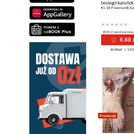
teologii katolick
Ks. Dr Franciszek Ga
(8,00 zł najniższa cena 
6.88 
8.00zł
(-14%
Promocja