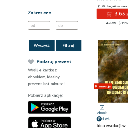
Wydawnictwo RM
(1,90 zł najniższa cena 
Wydawnictwo Samsara
Zakres cen
3.63 
Wydawnictwo
Uniwersytetu
4.27zł
(-15%
Ekonomicznego we
–
Wrocławiu
Wydawnictwo
Uniwersytetu Śląskiego
Wyczyść
Wyższa Szkoła
Humanitas
self publisher
Podaruj prezent
Wyślij e-kartkę z
ebookiem, idealny
prezent last-minute!
Promocja
Pobierz aplikację:
ebook
6 pkt
Idea ewolucji w