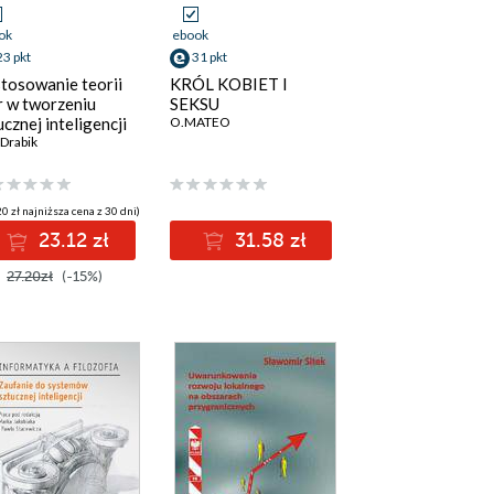
ok
ebook
23 pkt
31 pkt
tosowanie teorii
KRÓL KOBIET I
r w tworzeniu
SEKSU
ucznej inteligencji
O.MATEO
Drabik
0 zł najniższa cena z 30 dni)
23.12 zł
31.58 zł
27.20zł
(-15%)