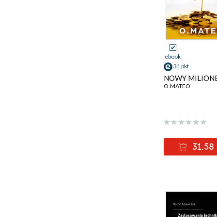
ebook
31 pkt
NOWY MILION
O.MATEO
31.58 