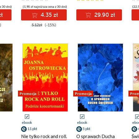
z 30 dni)
(1,90 zł najniższa cena z 30 dni)
(22,5
zł
4.35 zł
29.90 zł
)
5.12zł
(-15%)
Promocja
Promocja
Prom
ebook
ebook
ebo
11 pkt
5 pkt
Nie tylko rock and roll.
O sprawach Ducha
Świ