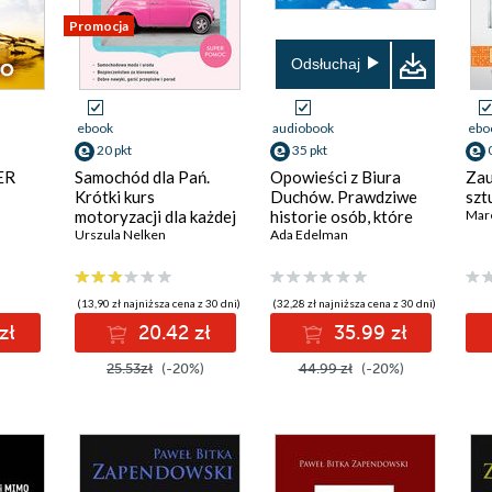
Promocja
Odsłuchaj
ebook
audiobook
ebo
20 pkt
35 pkt
ER
Samochód dla Pań.
Opowieści z Biura
Zau
Krótki kurs
Duchów. Prawdziwe
szt
motoryzacji dla każdej
historie osób, które
Mare
z nas
Urszula Nelken
zbliżyły się do
Ada Edelman
nieznanego
(13,90 zł najniższa cena z 30 dni)
(32,28 zł najniższa cena z 30 dni)
zł
20.42 zł
35.99 zł
25.53zł
(-20%)
44.99 zł
(-20%)