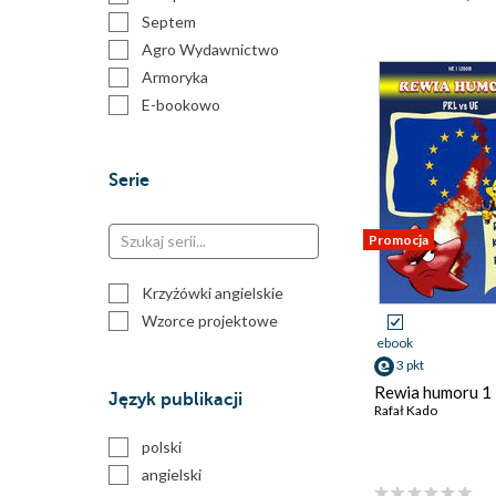
Septem
Agro Wydawnictwo
Armoryka
E-bookowo
Helion Science
Infor PL
Serie
Karakter
Lingo
Promocja
MentalWay
Oficyna Wydawnicza
Politechniki Warszawskiej
Krzyżówki angielskie
Politechnika Lubelska
Wzorce projektowe
ebook
Wojciech Usarzewicz
3 pkt
Wolne Lektury
Rewia humoru 1
Język publikacji
Wydawnictwa
Rafał Kado
Uniwersytetu
Warszawskiego
polski
Wydawnictwo Kobiece
angielski