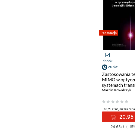
Promocja
ebook
20 pkt
Zastosowania te
MIMO w optycz
systemach trans
krótkiego zasię
Marcin Kowalczyk
(13,90 zł najniższa cena
20.95 
24.65zł
(-15