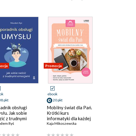
ocja
Promocja
ok
ebook
38 pkt
20 pkt
adnik obsługi
Mobilny świat dla Pań.
słu. Jak sobie
Krótki kurs
zić z trudnymi
informatyki dla każdej
cjami
odem Ryś
z nas
Kaja Mikoszewska