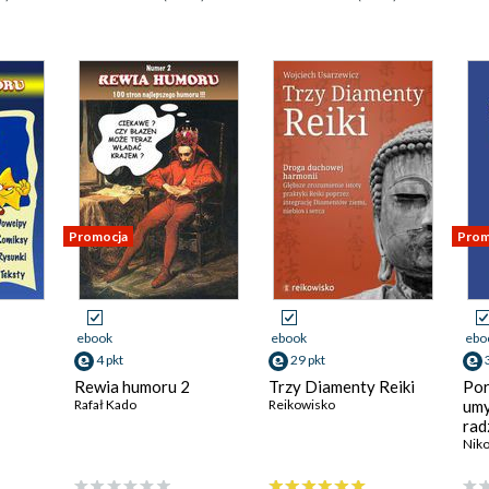
Promocja
Prom
ebook
ebook
ebo
4 pkt
29 pkt
Rewia humoru 2
Trzy Diamenty Reiki
Por
Rafał Kado
Reikowisko
umy
rad
emo
Nik