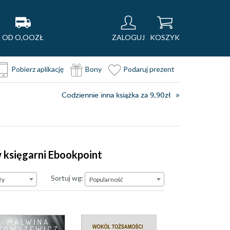
OD O,OOZŁ
ZALOGUJ
KOSZYK
Pobierz aplikację
Bony
Podaruj prezent
Codziennie inna książka za 9,90zł
w księgarni Ebookpoint
Popularność
Sortuj wg:
ży
Popularność