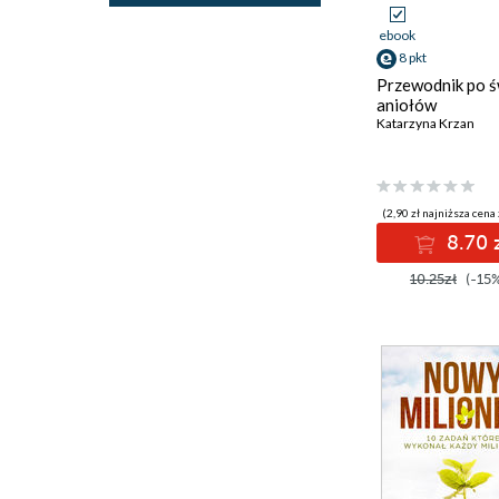
ebook
8 pkt
Przewodnik po ś
aniołów
Katarzyna Krzan
(2,90 zł najniższa cena 
8.70 
10.25zł
(-15