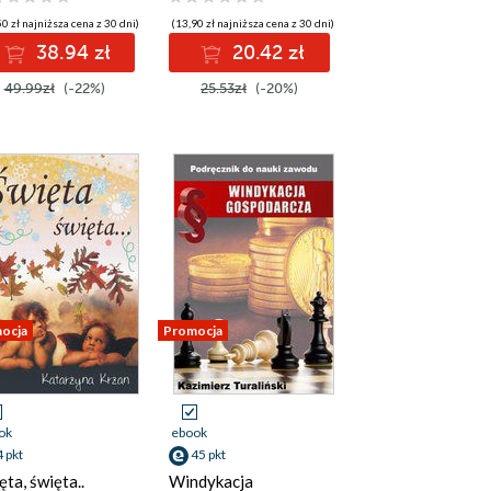
0 zł najniższa cena z 30 dni)
(13,90 zł najniższa cena z 30 dni)
38.94 zł
20.42 zł
49.99zł
(-22%)
25.53zł
(-20%)
ocja
Promocja
ok
ebook
4 pkt
45 pkt
ęta, święta..
Windykacja