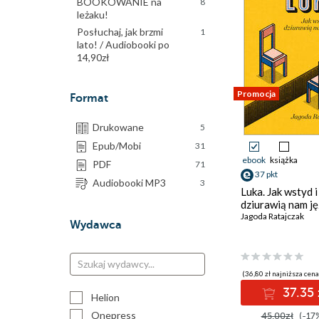
BOOKOWANIE na
8
leżaku!
Posłuchaj, jak brzmi
1
lato! / Audiobooki po
14,90zł
Promocja
Format
Drukowane
5
Epub/Mobi
31
ebook
książka
PDF
71
37 pkt
Audiobooki MP3
3
Luka. Jak wstyd i
dziurawią nam j
Jagoda Ratajczak
Wydawca
(36,80 zł najniższa cena
37.35 
Helion
Onepress
45.00zł
(-17