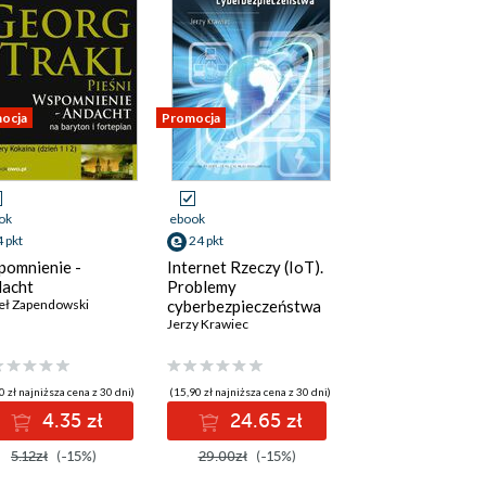
ocja
Promocja
ok
ebook
4 pkt
24 pkt
omnienie -
Internet Rzeczy (IoT).
acht
Problemy
eł Zapendowski
cyberbezpieczeństwa
Jerzy Krawiec
0 zł najniższa cena z 30 dni)
(15,90 zł najniższa cena z 30 dni)
4.35 zł
24.65 zł
5.12zł
(-15%)
29.00zł
(-15%)