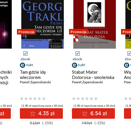
Promocja
Promocja
Prom
ebook
ebook
ebo
4 pkt
6 pkt
chniki
Tam gdzie idę
Stabat Mater
Wsp
nych
wieczorem
Dolorosa - smoleńska
And
misji
Paweł Zapendowski
Paweł Zapendowski
Paw
gu
 z 30 dni)
(1,90 zł najniższa cena z 30 dni)
(1,90 zł najniższa cena z 30 dni)
(1,9
zł
4.35 zł
6.54 zł
%)
5.12zł
(-15%)
7.69zł
(-15%)