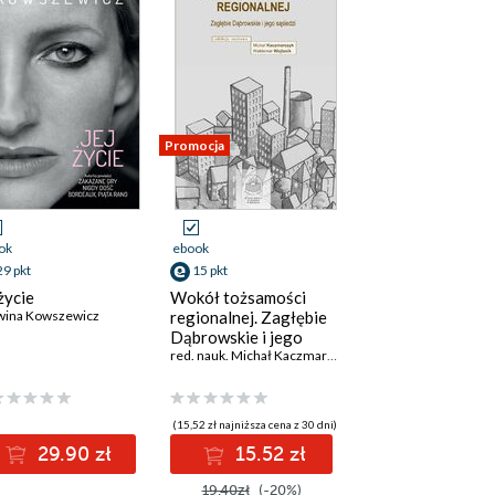
Promocja
ok
ebook
29 pkt
15 pkt
 życie
Wokół tożsamości
wina Kowszewicz
regionalnej. Zagłębie
Dąbrowskie i jego
sąsiedzi
red. nauk. Michał Kaczmarczyk
,
Waldemar Wojtasik
(15,52 zł najniższa cena z 30 dni)
29.90 zł
15.52 zł
19.40zł
(-20%)