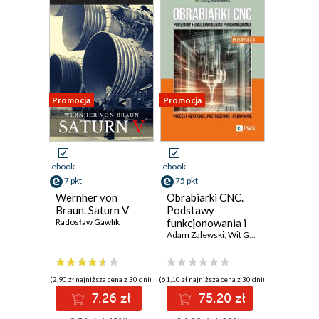
Promocja
Promocja
ebook
ebook
7 pkt
75 pkt
Wernher von
Obrabiarki CNC.
Braun. Saturn V
Podstawy
Radosław Gawlik
funkcjonowania i
programowania
Adam Zalewski
,
Wit Grzesik
,
Mariusz De
(2,90 zł najniższa cena z 30 dni)
(61,10 zł najniższa cena z 30 dni)
7.26 zł
75.20 zł