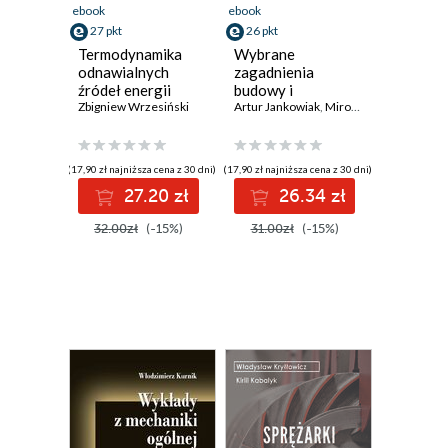
ebook
ebook
27 pkt
26 pkt
Termodynamika
Wybrane
odnawialnych
zagadnienia
źródeł energii
budowy i
Zbigniew Wrzesiński
projektowania
Artur Jankowiak
,
Mirosław Szymański
dźwigów
(17,90 zł najniższa cena z 30 dni)
(17,90 zł najniższa cena z 30 dni)
27.20 zł
26.34 zł
32.00zł
(-15%)
31.00zł
(-15%)