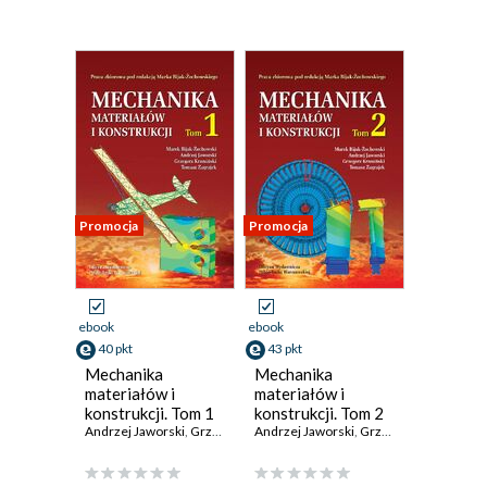
Promocja
Promocja
ebook
ebook
40 pkt
43 pkt
Mechanika
Mechanika
materiałów i
materiałów i
konstrukcji. Tom 1
konstrukcji. Tom 2
Andrzej Jaworski
,
Grzegorz Krzesiński
Andrzej Jaworski
,
Marek Bijak-Żochowski (red.)
,
Grzegorz Krzesiński
,