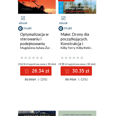
ebook
ebook
26 pkt
30 pkt
Optymalizacja w
Make: Drony dla
sterowaniu i
początkujących.
podejmowaniu
Konstrukcja i
decyzji
Magdalena Sylwia Żurawska
,
Teresa Zielińska
dostosowanie
Kilby Terry
,
Kilby Belinda
własnego
quadcoptera
(24,24 zł najniższa cena z 30 dni)
(9,90 zł najniższa cena z 30 dni)
26.34 zł
30.35 zł
31.00zł
(-15%)
35.70zł
(-15%)