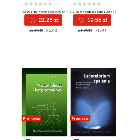
zadania
(13,90 zł najniższa cena z 30 dni)
(12,90 zł najniższa cena z 30 dni)
21.25 zł
19.55 zł
25.00zł
(-15%)
23.00zł
(-15%)
Promocja
Promocja