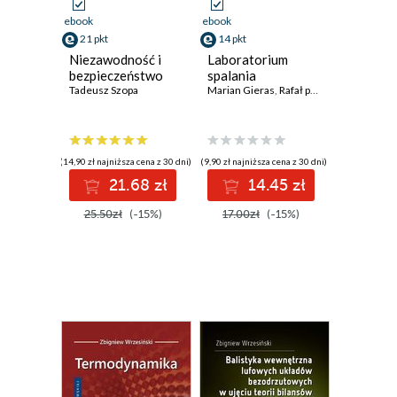
ebook
ebook
21 pkt
14 pkt
Niezawodność i
Laboratorium
bezpieczeństwo
spalania
Tadeusz Szopa
Marian Gieras
,
Rafał porowski
(14,90 zł najniższa cena z 30 dni)
(9,90 zł najniższa cena z 30 dni)
21.68 zł
14.45 zł
25.50zł
(-15%)
17.00zł
(-15%)