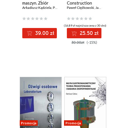
maszyn. Zbiór
Construction
zadań
Arkadiusz Kądziela
,
Przemysław Kubiak
Equipment
Paweł Ciężkowski
,
Maciej Kuchar
,
Jan Maciejewski
,
Andrzej Maci
,
Ada
(16,89 zł najniższa cena z 30 dni)
39.00 zł
25.50 zł
30.00zł
(-15%)
Promocja
Promocja