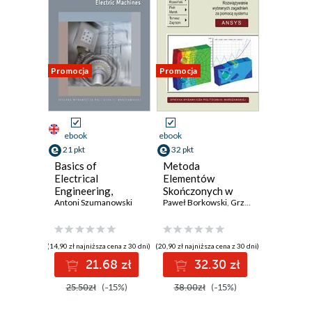
Promocja
Promocja
ebook
ebook
21 pkt
32 pkt
Basics of
Metoda
Electrical
Elementów
Engineering,
Skończonych w
Electrotechnics,
Antoni Szumanowski
mechanice
Paweł Borkowski
,
Grzegorz Krzesiński
,
Electronics and
materiałów i
Electric Machines
konstrukcji.
Rozwiązywanie
(14,90 zł najniższa cena z 30 dni)
(20,90 zł najniższa cena z 30 dni)
wybranych
21.68 zł
32.30 zł
zagadnień za
pomocą systemu
25.50zł
(-15%)
38.00zł
(-15%)
ANSYS