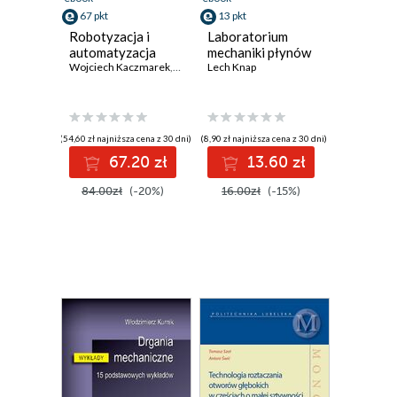
67 pkt
13 pkt
Robotyzacja i
Laboratorium
automatyzacja
mechaniki płynów
Wojciech Kaczmarek
,
Jarosław Panasiuk
Lech Knap
(54,60 zł najniższa cena z 30 dni)
(8,90 zł najniższa cena z 30 dni)
67.20 zł
13.60 zł
84.00zł
(-20%)
16.00zł
(-15%)