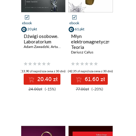
ebook
ebook
20 pkt
61 pkt
Dźwigi osobowe.
Młyn
Laboratorium
elektromagnetyczny.
Adam Zawadzki
,
Artur Jankowiak (red. nauk.)
Teoria
,
Dariusz Dąbrowski
,
Mir
projektowania i
Dariusz Całus
badania
eksperymentalne
(13,90 zł najniższa cena z 30 dni)
(42,35 zł najniższa cena z 30 dni)
20.40 zł
61.60 zł
24.00zł
(-15%)
77.00zł
(-20%)