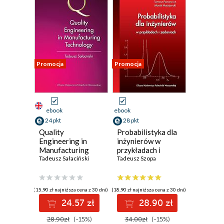
Promocja
Promocja
ebook
ebook
24 pkt
28 pkt
Quality
Probabilistyka dla
Engineering in
inżynierów w
Manufacturing
przykładach i
Technology
Tadeusz Sałaciński
zadaniach
Tadeusz Szopa
(15,90 zł najniższa cena z 30 dni)
(18,90 zł najniższa cena z 30 dni)
24.57 zł
28.90 zł
28.90zł
(-15%)
34.00zł
(-15%)