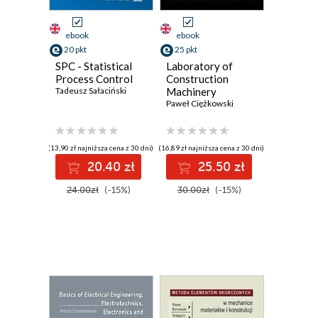
ebook
ebook
20 pkt
25 pkt
SPC - Statistical
Laboratory of
Process Control
Construction
Tadeusz Sałaciński
Machinery
Paweł Ciężkowski
(13,90 zł najniższa cena z 30 dni)
(16,89 zł najniższa cena z 30 dni)
20.40 zł
25.50 zł
24.00zł
(-15%)
30.00zł
(-15%)