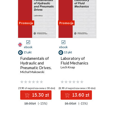
Promocja
Promocja
ebook
ebook
15 pkt
13 pkt
Fundamentals of
Laboratory of
Hydraulic and
Fluid Mechanics
Pneumatic Drives.
Lech Knap
Laboratory
Michał Makowski
(9,90 zł najniższa cena z 30 dni)
(8,90 zł najniższa cena z 30 dni)
15.30 zł
13.60 zł
18.00zł
(-15%)
16.00zł
(-15%)