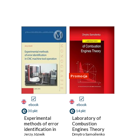
Promocja
ebook
ebook
30 pkt
14 pkt
Experimental
Laboratory of
methods of error
Combustion
identification in
Engines Theory
CNC machine tool
Jerzy Józwik
Dmytro Samoilenko