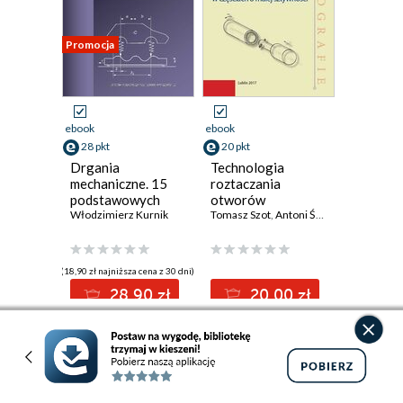
Promocja
ebook
ebook
28 pkt
20 pkt
Drgania
Technologia
mechaniczne. 15
roztaczania
podstawowych
otworów
wykładów
Włodzimierz Kurnik
głębokich w
Tomasz Szot
,
Antoni Świć
częściach o malej
sztywności
(18,90 zł najniższa cena z 30 dni)
28.90 zł
20.00 zł
34.00zł
(-15%)