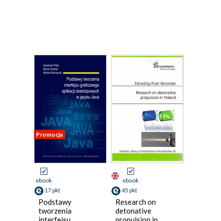
Promocja
ebook
ebook
17 pkt
45 pkt
Podstawy
Research on
tworzenia
detonative
interfejsu
propulsion in