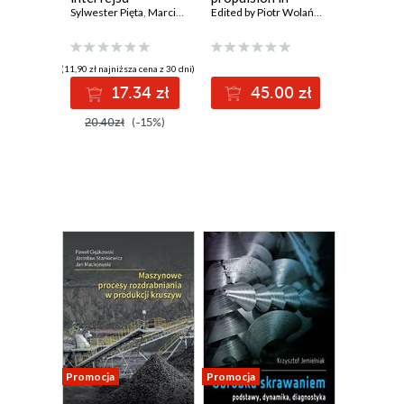
graficznego
Sylwester Pięta
,
Marcin Ścibisz
Poland
,
Michał Wiśniewski
Edited by Piotr Wolański
aplikacji
desktopowych w
języku Java
(11,90 zł najniższa cena z 30 dni)
17.34 zł
45.00 zł
20.40zł
(-15%)
Promocja
Promocja