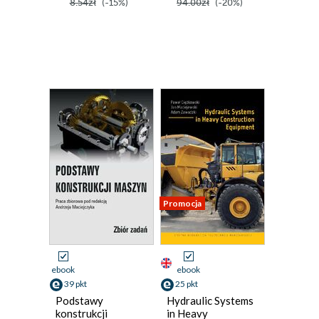
8.54zł
(-15%)
94.00zł
(-20%)
Promocja
ebook
ebook
39 pkt
25 pkt
Podstawy
Hydraulic Systems
konstrukcji
in Heavy