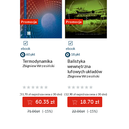
Promocja
Promocja
ebook
ebook
60 pkt
18 pkt
Termodynamika
Balistyka
Zbigniew Wrzesiński
wewnętrzna
lufowych układów
bezodrzutowych w
Zbigniew Wrzesiński
ujęciu teorii
bilansów
(51,70 zł najniższa cena z 30 dni)
(12,90 zł najniższa cena z 30 dni)
60.35 zł
18.70 zł
71.00zł
(-15%)
22.00zł
(-15%)