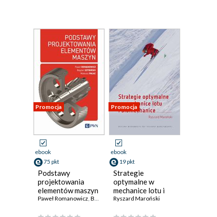
Promocja
Promocja
ebook
ebook
75 pkt
19 pkt
Podstawy
Strategie
projektowania
optymalne w
elementów maszyn
mechanice lotu i
Paweł Romanowicz
,
Bogdan Szybiński
biomechanice
Ryszard Maroński
,
Mateusz Pałac