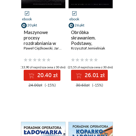
ebook
ebook
20 pkt
26 pkt
Maszynowe
Obróbka
procesy
skrawaniem.
rozdrabniania w
Podstawy,
produkcji kruszyw
Paweł Ciężkowski
,
Jarosław Stankiewicz
dynamika,
Krzysztof Jemielniak
,
Jan Maciejewski
diagnostyka
(13,90 zł najniższa cena z 30 dni)
(21,55 zł najniższa cena z 30 dni)
20.40 zł
26.01 zł
24.00zł
(-15%)
30.60zł
(-15%)