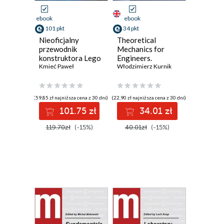
ebook
ebook
101 pkt
34 pkt
Nieoficjalny
Theoretical
przewodnik
Mechanics for
konstruktora Lego
Engineers.
Technic, wyd. II
Kmieć Paweł
Lectures
Włodzimierz Kurnik
(59,85 zł najniższa cena z 30 dni)
(22,90 zł najniższa cena z 30 dni)
101.75 zł
34.01 zł
119.70zł
(-15%)
40.01zł
(-15%)