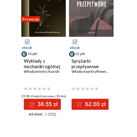
Promocja
ebook
ebook
36 pkt
62 pkt
Wykłady z
Sprężarki
mechaniki ogólnej
przepływowe
Włodziemierz Kurnik
Władysław Kryłłowicz
,
Kirill Kabalyk
(23,90 zł najniższa cena z 30 dni)
36.55 zł
62.00 zł
43.00zł
(-15%)