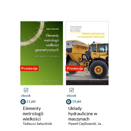
Promocja
Promocja
ebook
ebook
21 pkt
19 pkt
Elementy
Układy
metrologii
hydrauliczne w
wielkości
maszynach
geometrycznych.
Tadeusz Sałaciński
roboczych
Paweł Ciężkowski
,
Jan Maciejewski
,
Ada
Przykłady i