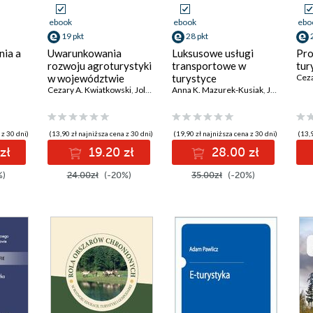
ebook
ebook
ebo
19 pkt
28 pkt
nia a
Uwarunkowania
Luksusowe usługi
Pro
rozwoju agroturystyki
transportowe w
tur
w województwie
turystyce
Ceza
lubelskim na
Cezary A. Kwiatkowski
,
Jolanta Juszczak
Anna K. Mazurek-Kusiak
,
Joanna Hawlena
przykładzie wybranych
powiatów
 z 30 dni)
(13,90 zł najniższa cena z 30 dni)
(19,90 zł najniższa cena z 30 dni)
(13,9
zł
19.20 zł
28.00 zł
%)
24.00zł
(-20%)
35.00zł
(-20%)