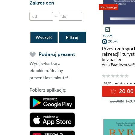
Zakres cen
Scholar
Turystyka Wydawnictwa
Promocja
Naukowe PWN
Wydawnictwo
–
UNIVERSITAS
#wspinaczka
Znak
self publisher
ebook
Wyczyść
Łódzkie Towarzystwo
20 pkt
Naukowe
Przestrzeń sport
rekreacji i turyst
Podaruj prezent
bez barier
Wyślij e-kartkę z
ebookiem, idealny
prezent last-minute!
(18,90 zł najniższa cena
Pobierz aplikację:
20.00 
25.00zł
(-20