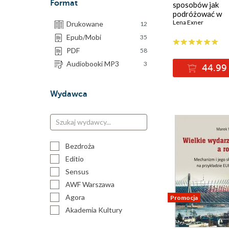
Format
sposobów jak
podróżować w
spektakularne m
Lena Exner
Drukowane
12
z grosze
Epub/Mobi
35
PDF
58
Audiobooki MP3
3
44.99 
Wydawca
Bezdroża
Editio
Sensus
AWF Warszawa
Agora
Promocja
Akademia Kultury
Fizycznej