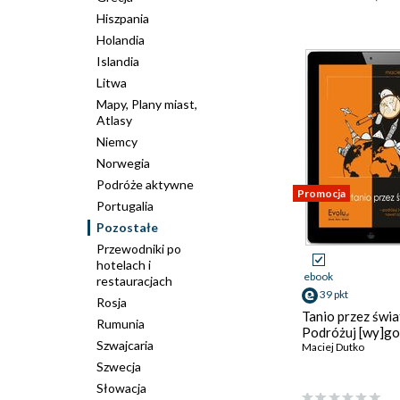
Hiszpania
Holandia
Islandia
Litwa
Mapy, Plany miast,
Atlasy
Niemcy
Norwegia
Podróże aktywne
Promocja
Portugalia
Pozostałe
Przewodniki po
hotelach i
ebook
restauracjach
39 pkt
Rosja
Tanio przez świa
Rumunia
Podróżuj [wy]go
Szwajcaria
Maciej Dutko
Szwecja
Słowacja