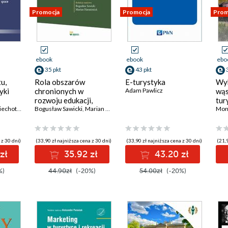
Promocja
Promocja
Prom
ebook
ebook
ebo
35 pkt
43 pkt
u,
Rola obszarów
E-turystyka
Wyk
yki
chronionych w
Adam Pawlicz
wąs
rozwoju edukacji,
tur
Anna Pawlikowska-Piechotka
turystyki i gospodarki
Bogusław Sawicki
,
Marian Harasimiuk
edu
leś
 z 30 dni)
(33,90 zł najniższa cena z 30 dni)
(33,90 zł najniższa cena z 30 dni)
(21,9
zł
35.92 zł
43.20 zł
%)
44.90zł
(-20%)
54.00zł
(-20%)