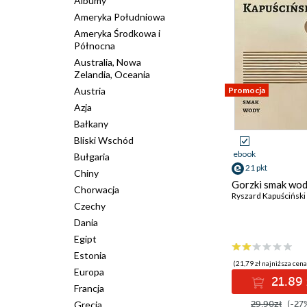
Albumy
Ameryka Południowa
Ameryka Środkowa i
Północna
Australia, Nowa
Zelandia, Oceania
Austria
Promocja
Azja
Bałkany
Bliski Wschód
ebook
Bułgaria
21 pkt
Chiny
Gorzki smak wo
Chorwacja
Ryszard Kapuściński
Czechy
Dania
Egipt
Estonia
(21,79 zł najniższa cena
Europa
21.89 
Francja
Grecja
29.90zł
(-27