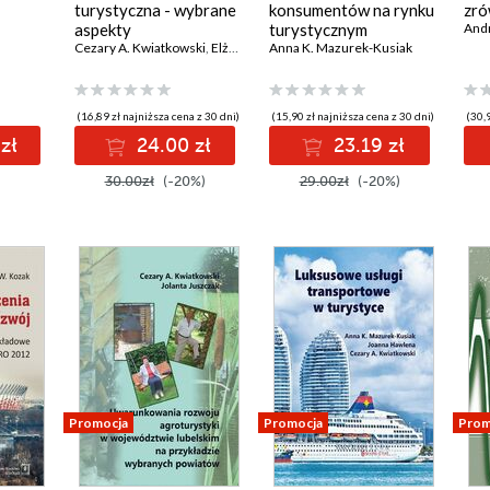
turystyczna - wybrane
konsumentów na rynku
zr
aspekty
turystycznym
Andr
iejsca
Cezary A. Kwiatkowski
,
Elżbieta Harasim
Anna K. Mazurek-Kusiak
,
Joanna Hawlena
(16,89 zł najniższa cena z 30 dni)
(15,90 zł najniższa cena z 30 dni)
(30,9
zł
24.00 zł
23.19 zł
30.00zł
(-20%)
29.00zł
(-20%)
Promocja
Promocja
Prom