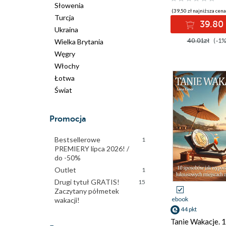
Słowenia
(39,50 zł najniższa cena
Turcja
39.80 
Ukraina
40.01zł
(-1%
Wielka Brytania
Węgry
Włochy
Łotwa
Świat
Promocja
Bestsellerowe
1
PREMIERY lipca 2026! /
do -50%
Outlet
1
Drugi tytuł GRATIS!
15
Zaczytany półmetek
ebook
wakacji!
44 pkt
Tanie Wakacje. 