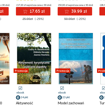
 z 30 dni)
(17,20 zł najniższa cena z 30 dni)
(50,00 zł najniższa cena z 30 dni)
(28,9
zł
17.65 zł
39.99 zł
)
25.00zł
(-29%)
50.00zł
(-20%)
Promocja
Promocja
Prom
ebook
ebook
ebo
24 pkt
23 pkt
10
Aktywność
Model zachowań
Tur