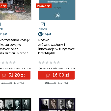
ocja
Promocja
ok
ebook
31 pkt
16 pkt
orzystania kolejki
Rozwój
kotorowej w
zrównoważony i
ystyce oraz
innowacje w turystyce
kacji rolniczej i
Monika Jaroszuk-Sierocińska
Piotr Majdak
nej
0 zł najniższa cena z 30 dni)
(14,90 zł najniższa cena z 30 dni)
31.20 zł
16.00 zł
39.00zł
(-20%)
20.00zł
(-20%)