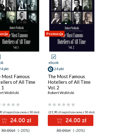
ocja
Promocja
ok
ebook
24 pkt
24 pkt
 Most Famous
The Most Famous
eliers of All Time
Hoteliers of All Time
. 1
Vol. 2
rt Woliński
Robert Woliński
0 zł najniższa cena z 30 dni)
(21,90 zł najniższa cena z 30 dni)
24.00 zł
24.00 zł
30.00zł
(-20%)
30.00zł
(-20%)