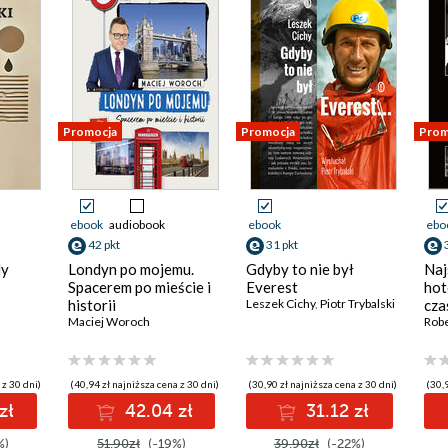
Promocja
Promocja
Prom
ebook
audiobook
ebook
ebo
42 pkt
31 pkt
dy
Londyn po mojemu.
Gdyby to nie był
Naj
Spacerem po mieście i
Everest
hot
historii
Leszek Cichy
,
Piotr Trybalski
cz
Maciej Woroch
Robe
 z 30 dni)
(40,94 zł najniższa cena z 30 dni)
(30,90 zł najniższa cena z 30 dni)
(30,9
zł
42.04 zł
31.12 zł
%)
51.90zł
(-19%)
39.90zł
(-22%)