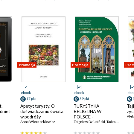
Promocja
Promocja
Prom
ebook
ebook
ebo
17 pkt
39 pkt
t.
Apetyt turysty. O
TURYSTYKA
Taj
dnie!
doświadczaniu świata
RELIGIJNA W
życ
w podróży
POLSCE -
Alek
Anna Wieczorkiewicz
DZIEDZICTWO I
Zbigniew Dziubiński
,
Tadeusz Jędrysiak
POTENCJAŁ