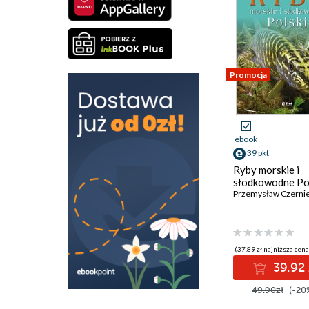
Promocja
ebook
39 pkt
Ryby morskie i
słodkowodne Po
(37,89 zł najniższa cena
39.92 
49.90zł
(-20