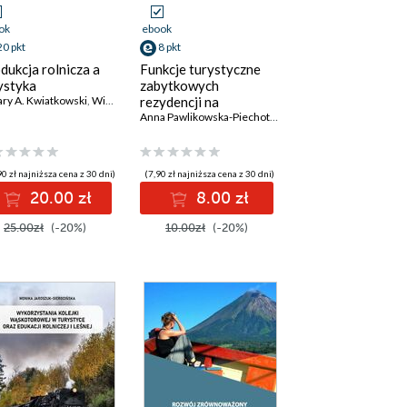
ok
ebook
20 pkt
8 pkt
dukcja rolnicza a
Funkcje turystyczne
ystyka
zabytkowych
ry A. Kwiatkowski
,
Witold Chabuz
rezydencji na
,
Ewa Kwiecińska-Poppe
,
Małgorzata Haliniarz
,
Wio
,
Cezary A. Kwiatkowski
Mazowszu
Anna Pawlikowska-Piechotka
0 zł najniższa cena z 30 dni)
(7,90 zł najniższa cena z 30 dni)
20.00 zł
8.00 zł
25.00zł
(-20%)
10.00zł
(-20%)