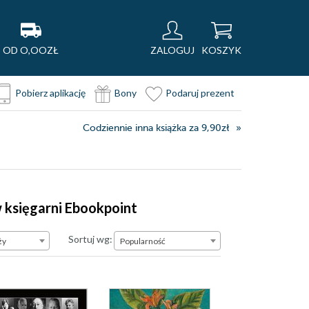
OD O,OOZŁ
ZALOGUJ
KOSZYK
Pobierz aplikację
Bony
Podaruj prezent
Codziennie inna książka za 9,90zł
w księgarni Ebookpoint
Popularność
Sortuj wg:
ży
Popularność