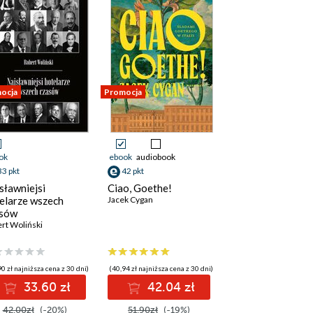
ocja
Promocja
ok
ebook
audiobook
33 pkt
42 pkt
sławniejsi
Ciao, Goethe!
elarze wszech
Jacek Cygan
asów
rt Woliński
0 zł najniższa cena z 30 dni)
(40,94 zł najniższa cena z 30 dni)
33.60 zł
42.04 zł
42.00zł
(-20%)
51.90zł
(-19%)