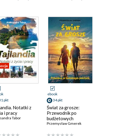
ocja
ok
ebook
31 pkt
34 pkt
landia. Notatki z
Świat za grosze:
ia i pracy
Przewodnik po
sandra Tabor
budżetowych
,
Izabela Wyszowska
podróżach Praktyczny
Przemysław Gmerek
przewodnik na temat
planowania podróży,