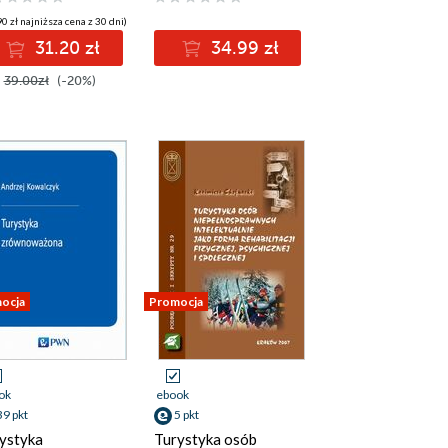
znalezienia
0 zł najniższa cena z 30 dni)
najlepszych ofert i
31.20 zł
34.99 zł
oszczędzania na
kosztach podczas
39.00zł
(-20%)
podróży
ocja
Promocja
ok
ebook
39 pkt
5 pkt
ystyka
Turystyka osób