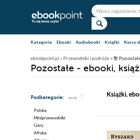
Kategorie
Ebooki
Audiobooki
Książki
Kursy v
ebookpoint.pl
» Przewodniki i podróże
» 📚
Pozostał
Pozostałe - ebooki, książ
Książki, eb
Podkategorie:
wróć
Polska
Miniprzewodniki
Góry
Afryka