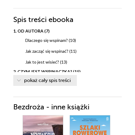
Spis treści
ebooka
1. OD AUTORA (7)
Dlaczego się wspinam? (10)
Jak zacząć się wspinać? (11)
Jak to jest wisieć? (13)
2. CZYM JEST WSPINACZKA? (15)
3. JAK I GDZIE ZACZĄĆ? (19)
pokaż cały spis treści
4. SKALE TRUDNOŚCI ORAZ STYLE I RODZAJE
WSPINACZKI (23)
Skale trudności (24)
Bezdroża - inne książki
Style wspinaczki (26)
Rodzaje wspinaczki (27)
Czym jest dla mnie styl wspinania? (28)