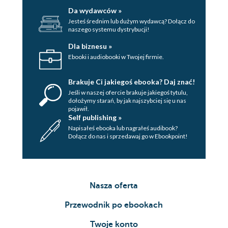
Da wydawców »
Rodzaje skał (112)
Jesteś średnim lub dużym wydawcą? Dołącz do
Skałki wapienne (112)
naszego systemu dystrybucji!
Skałki granitowe (113)
Dla biznesu »
Skałki piaskowcowe (113)
Ebooki i audiobooki w Twojej firmie.
Formacje skalne (114)
Brakuje Ci jakiegoś ebooka? Daj znać!
Sprzęt do asekuracji w naturalnej skale (116)
Jeśli w naszej ofercie brakuje jakiegoś tytulu,
Kostki klinowe (116)
dołożymy starań, by jak najszybciej się u nas
pojawił.
Kostki mimośrodowe pasywne (118)
Self publishing »
Przyrządy mechaniczne (120)
Napisałeś ebooka lub nagrałeś audibook?
Dołącz do nas i sprzedawaj go w Ebookpoint!
Stałe punkty (123)
Haki (124)
Asekuracja z punktów naturalnych (126)
Techniki wspinaczkowe w naturalnej skale (127)
Nasza oferta
Sposoby chwytania się skały (127)
Połogie płyty (129)
Przewodnik po ebookach
Rysy, przerysy, kominy (131)
Twoje konto