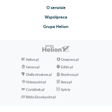
Okapy, przewieszenia (136)
Formacje nietypowe, improwizacja (138)
O serwisie
Podstawowe zasady asekuracji w skałkach (140)
Współpraca
Prowadzenie drogi (140)
Grupa Helion
Wspinaczka na wędkę bez prowadzenia
drogi (142)
Wspinaczka na drogach sportowych
(142)
Własna asekuracja w naturalnej skale
(144)
Helion.pl
Onepress.pl
Stanowiska (148)
Sensus.pl
Editio.pl
Stanowisko samonastawne (149)
DlaBystrzakow.pl
Bezdroza.pl
Stanowisko kierunkowe (151)
Videopoint.pl
Beya.pl
Stanowiska linowe (152)
Czytalisek.pl
Sploty
Punkt kontrujący do stanowiska (153)
Biblio.Ebookpoint.pl
Wycofanie się z prowadzenia (154)
Uwalnianie od ciężaru partnera (158)