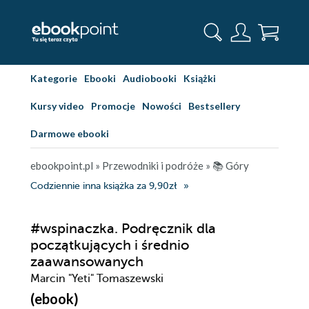
Kategorie
Ebooki
Audiobooki
Książki
Kursy video
Promocje
Nowości
Bestsellery
Darmowe ebooki
ebookpoint.pl
»
Przewodniki i podróże
»
📚 Góry
Codziennie inna książka za 9,90zł
#wspinaczka. Podręcznik dla
początkujących i średnio
zaawansowanych
Marcin "Yeti" Tomaszewski
(ebook)