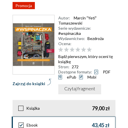
Promocja
Autor:
Marcin "Yeti"
Tomaszewski
Serie wydawnicze:
#wspinaczka
Wydawnictwo:
Bezdroża
Ocena:
Bądź pierwszym, który oceni tę
książkę
Stron:
272
Dostępne formaty:
PDF
ePub
Mobi
Zajrzyj do książki
Czytaj fragment
79,00 zł
Książka
43,45 zł
Ebook