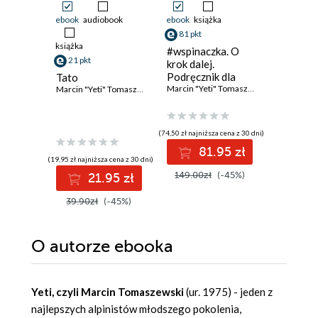
ebook
audiobook
ebook
książka
ebook
ksi
81 pkt
41 pkt
książka
#wspinaczka. O
Dziki Bes
21 pkt
krok dalej.
50 nieo
Podręcznik dla
miejsc b
Tato
zaawansowanych
Marcin "Yeti" Tomaszewski
natury
Krzysztof
Marcin "Yeti" Tomaszewski
(74,50 zł najniższa cena z 30 dni)
(34,50 zł najni
81.95 zł
4
(19,95 zł najniższa cena z 30 dni)
149.00zł
(-45%)
69.00z
21.95 zł
39.90zł
(-45%)
O autorze
ebooka
Yeti, czyli Marcin Tomaszewski
(ur. 1975) - jeden z
najlepszych alpinistów młodszego pokolenia,