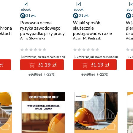
ebook
ebook
ebo
31 pkt
31 pkt
Ponowna ocena
W jaki sposób
W j
chrona
ryzyka zawodowego
skutecznie
pie
ektach
po wypadku przy pracy
postępować w razie
oso
Anna Słowińska
oparzeń?
Adam M. Pietrzak
na
Adam
wew
(39,99 zł najniższa cena z 30 dni)
(39,99 zł najniższa cena z 30 dni)
(39,9
zł
31.19 zł
31.19 zł
39.99zł
(-22%)
39.99zł
(-22%)