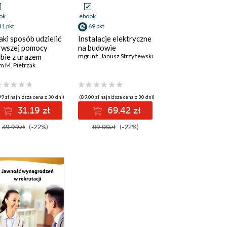
ok
ebook
31 pkt
69 pkt
aki sposób udzielić
Instalacje elektryczne
rwszej pomocy
na budowie
bie z urazem
mgr inż. Janusz Strzyżewski
rządów
 M. Pietrzak
nętrznych?
9 zł najniższa cena z 30 dni)
(89,00 zł najniższa cena z 30 dni)
31.19 zł
69.42 zł
39.99zł
(-22%)
89.00zł
(-22%)