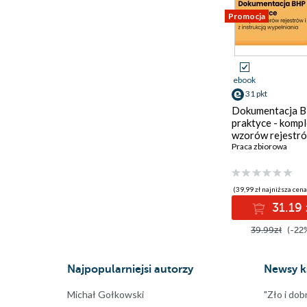
Promocja
ebook
31 pkt
Dokumentacja 
praktyce - kompl
wzorów rejestró
planów z instruk
Praca zbiorowa
wypełniania
(39,99 zł najniższa cena
31.19 
39.99zł
(-22
Najpopularniejsi autorzy
Newsy k
Michał Gołkowski
"Zło i dob