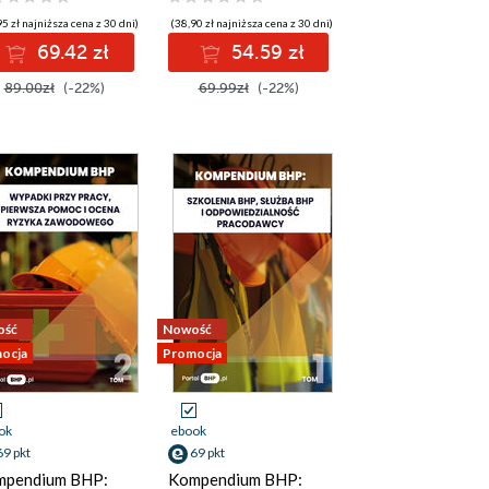
5 zł najniższa cena z 30 dni)
(38,90 zł najniższa cena z 30 dni)
69.42 zł
54.59 zł
89.00zł
(-22%)
69.99zł
(-22%)
ość
Nowość
ocja
Promocja
ok
ebook
69 pkt
69 pkt
mpendium BHP:
Kompendium BHP: