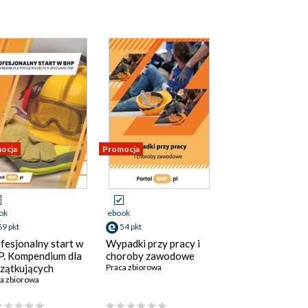
ocja
Promocja
ok
ebook
69 pkt
54 pkt
fesjonalny start w
Wypadki przy pracy i
. Kompendium dla
choroby zawodowe
zątkujących
Praca zbiorowa
cjalistów
a zbiorowa