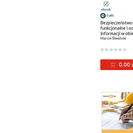
ebook
0 pkt
Bezpieczeństwo
funkcjonalne i o
informacji w obi
i systemach
Marcin Śliwiński
infrastruktury
krytycznej
0.00 