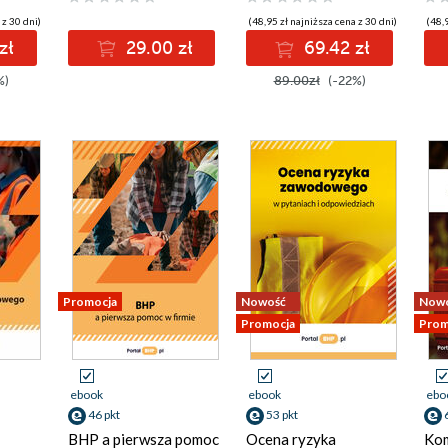
 z 30 dni)
(48,95 zł najniższa cena z 30 dni)
(48,9
zł
29.00 zł
69.42 zł
%)
89.00zł
(-22%)
Promocja
Nowość
Now
Promocja
Prom
ebook
ebook
ebo
46 pkt
53 pkt
BHP a pierwsza pomoc
Ocena ryzyka
Ko