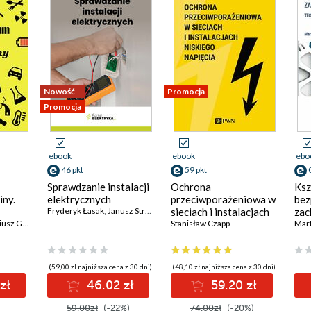
Nowość
Promocja
Promocja
ebook
ebook
ebo
46 pkt
59 pkt
Sprawdzanie instalacji
Ochrona
Ksz
iny.
elektrycznych
przeciwporażeniowa w
bez
Fryderyk Łasak
,
Janusz Strzyżewski
sieciach i instalacjach
za
z Goźliński
niskiego napięcia
Stanisław Czapp
pra
Mart
nia
pra
Bas
(59,00 zł najniższa cena z 30 dni)
(48,10 zł najniższa cena z 30 dni)
zł
46.02 zł
59.20 zł
59.00zł
(-22%)
74.00zł
(-20%)