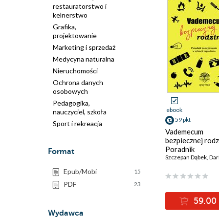
restauratorstwo i
kelnerstwo
Grafika,
projektowanie
Marketing i sprzedaż
Medycyna naturalna
Nieruchomości
Ochrona danych
osobowych
Pedagogika,
ebook
nauczyciel, szkoła
59 pkt
Sport i rekreacja
Vademecum
bezpiecznej rodz
Poradnik
Format
postępowania w
Szczepan Dąbek
,
Darius
sytuacji zagroże
Epub/Mobi
15
PDF
23
59.00 
Wydawca