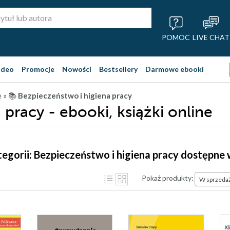
POMOC
LIVE CHAT
ideo
Promocje
Nowości
Bestsellery
Darmowe ebooki
e
» 📚
Bezpieczeństwo i higiena pracy
pracy - ebooki, książki online
tegorii: Bezpieczeństwo i higiena pracy dostępne
Pokaż produkty:
W sprzeda