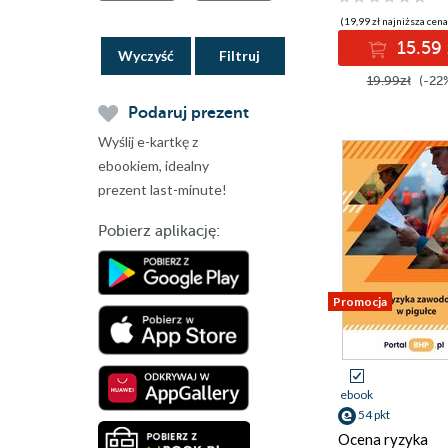
(19,99 zł najniższa cena
15.59 
Wyczyść
19.99zł
(-22
Podaruj prezent
Wyślij e-kartkę z
ebookiem, idealny
prezent last-minute!
Pobierz aplikację:
Promocja
ebook
54 pkt
Ocena ryzyka