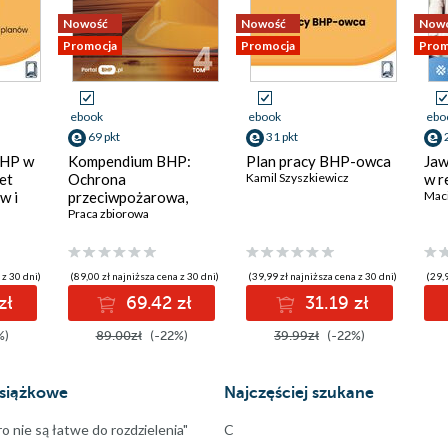
Nowość
Nowość
Now
Promocja
Promocja
Prom
ebook
ebook
ebo
69 pkt
31 pkt
BHP w
Kompendium BHP:
Plan pracy BHP-owca
Jaw
et
Ochrona
Kamil Szyszkiewicz
w r
w i
przeciwpożarowa,
Maci
cją
chemia i dokumentacja
Praca zbiorowa
BHP
 z 30 dni)
(89,00 zł najniższa cena z 30 dni)
(39,99 zł najniższa cena z 30 dni)
(29,9
zł
69.42 zł
31.19 zł
%)
89.00zł
(-22%)
39.99zł
(-22%)
siążkowe
Najczęściej szukane
ro nie są łatwe do rozdzielenia"
C