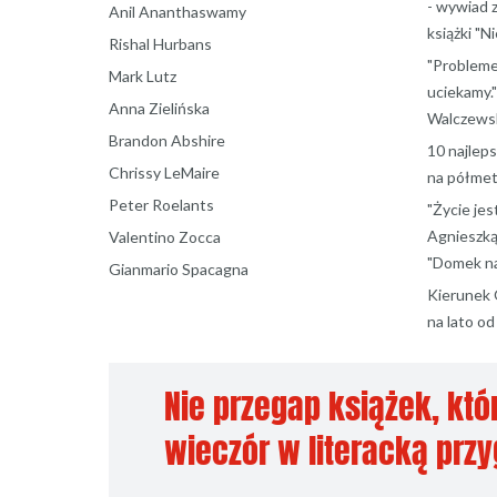
- wywiad 
Anil Ananthaswamy
książki "N
Rishal Hurbans
"Probleme
Mark Lutz
uciekamy."
Anna Zielińska
Walczewsk
Brandon Abshire
10 najlep
Chrissy LeMaire
na półmet
Peter Roelants
"Życie jes
Agnieszką
Valentino Zocca
"Domek na
Gianmario Spacagna
Kierunek 
na lato o
Nie przegap książek, któ
wieczór w literacką prz