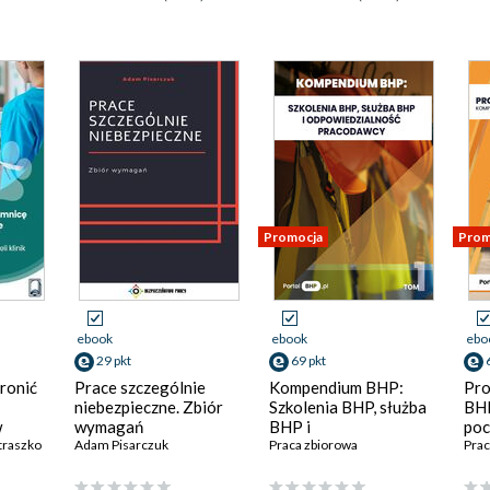
Promocja
Prom
ebook
ebook
ebo
29 pkt
69 pkt
ronić
Prace szczególnie
Kompendium BHP:
Pro
niebezpieczne. Zbiór
Szkolenia BHP, służba
BHP
w
wymagań
BHP i
poc
czym
traszko
Adam Pisarczuk
odpowiedzialność
Praca zbiorowa
spe
Prac
pracodawcy