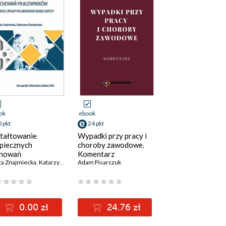
ok
ebook
0 pkt
24 pkt
tałtowanie
Wypadki przy pracy i
piecznych
choroby zawodowe.
chowań
Komentarz
cowników. Teoria i
a Znajmiecka
,
Katarzyna Boczkowska
Adam Pisarczuk
ktyka Behawior
ed Safety
0.00 zł
24.76 zł