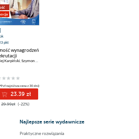
ość
ocja
ok
23 pkt
ność wynagrodzeń
ekrutacji
ej Karpiński
,
Szymon Sokolik
9 zł najniższa cena z 30 dni)
23.39 zł
29.99zł
(-22%)
Najlepsze serie wydawnicze
Praktyczne rozwiązania