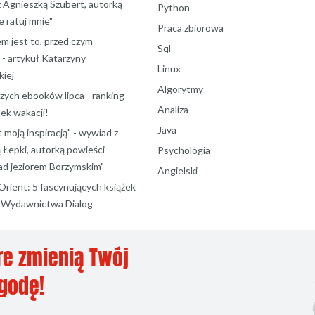
z Agnieszką Szubert, autorką
Python
ie ratuj mnie"
Praca zbiorowa
m jest to, przed czym
Sql
 - artykuł Katarzyny
Linux
iej
Algorytmy
szych ebooków lipca - ranking
Analiza
ek wakacji!
Java
t moją inspiracją" - wywiad z
 Łepki, autorką powieści
Psychologia
d jeziorem Borzymskim"
Angielski
Orient: 5 fascynujących książek
d Wydawnictwa Dialog
re zmienią Twój
ygodę!