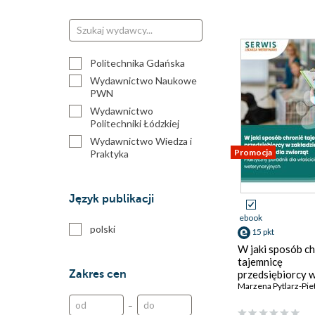
Politechnika Gdańska
Wydawnictwo Naukowe
PWN
Wydawnictwo
Politechniki Łódzkiej
Wydawnictwo Wiedza i
Promocja
Praktyka
self publisher
Język publikacji
ebook
polski
15 pkt
W jaki sposób ch
tajemnicę
Zakres cen
przedsiębiorcy 
zakładzie leczni
Marzena Pytlarz-Pie
dla zwierząt
–