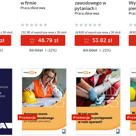
w firmie
zawodowego w
Wyp
Praca zbiorowa
pytaniach i
pie
odpowiedziach
Praca zbiorowa
oce
Prac
za
 z 30 dni)
(32,90 zł najniższa cena z 30 dni)
(69,00 zł najniższa cena z 30 dni)
(89,0
zł
46.79 zł
53.82 zł
%)
59.99zł
(-22%)
69.00zł
(-22%)
Promocja
Promocja
Prom