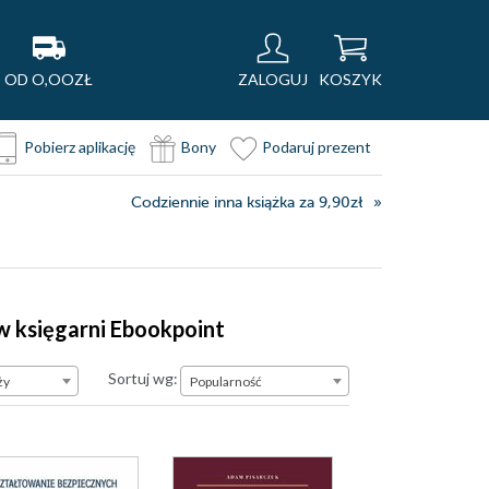
OD O,OOZŁ
ZALOGUJ
KOSZYK
Pobierz aplikację
Bony
Podaruj prezent
Codziennie inna książka za 9,90zł
 w księgarni Ebookpoint
Popularność
Sortuj wg:
ży
Popularność