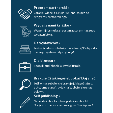
Program partnerski »
Zarabiaj więcej z Grupą Helion! Dołącz do
programu partnerskiego.
Wydaj z nami książkę »
Wypełnij formularz i zostań autorem naszego
wydawnictwa.
Da wydawców »
Jesteś średnim lub dużym wydawcą? Dołącz do
naszego systemu dystrybucji!
Dla biznesu »
Ebooki i audiobooki w Twojej firmie.
Brakuje Ci jakiegoś ebooka? Daj znać!
Jeśli w naszej ofercie brakuje jakiegoś tytulu,
dołożymy starań, by jak najszybciej się u nas
pojawił.
Self publishing »
Napisałeś ebooka lub nagrałeś audibook?
Dołącz do nas i sprzedawaj go w Ebookpoint!