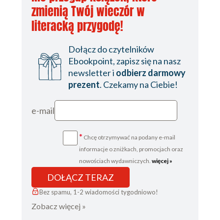
zmienią Twój wieczór w
literacką przygodę!
Dołącz do czytelników
Ebookpoint, zapisz się na nasz
newsletter i
odbierz darmowy
prezent
. Czekamy na Ciebie!
e-mail
*
Chcę otrzymywać na podany e-mail
informacje o zniżkach, promocjach oraz
nowościach wydawniczych.
więcej »
DOŁĄCZ TERAZ
Bez spamu, 1-2 wiadomości tygodniowo!
Zobacz więcej »