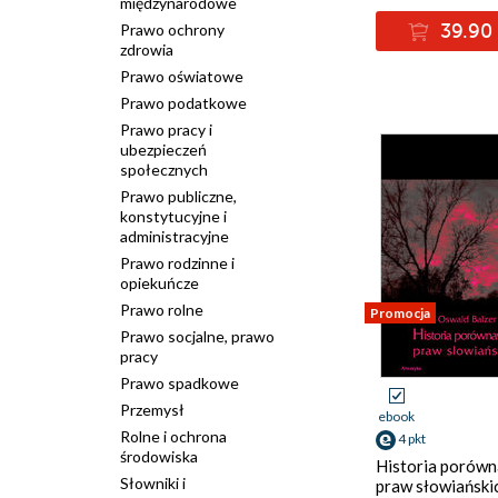
międzynarodowe
Prawo ochrony
39.90 
zdrowia
Prawo oświatowe
Prawo podatkowe
Prawo pracy i
ubezpieczeń
społecznych
Prawo publiczne,
konstytucyjne i
administracyjne
Prawo rodzinne i
opiekuńcze
Prawo rolne
Promocja
Prawo socjalne, prawo
pracy
Prawo spadkowe
Przemysł
ebook
Rolne i ochrona
4 pkt
środowiska
Historia porów
Słowniki i
praw słowiański