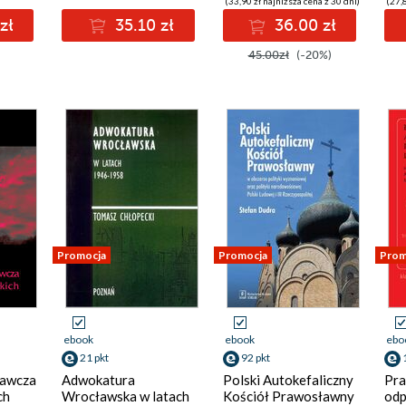
(33,90 zł najniższa cena z 30 dni)
(27,8
zł
35.10 zł
36.00 zł
45.00zł
(-20%)
Promocja
Promocja
Prom
ebook
ebook
ebo
21 pkt
92 pkt
nawcza
Adwokatura
Polski Autokefaliczny
Pra
ch
Wrocławska w latach
Kościół Prawosławny
odp