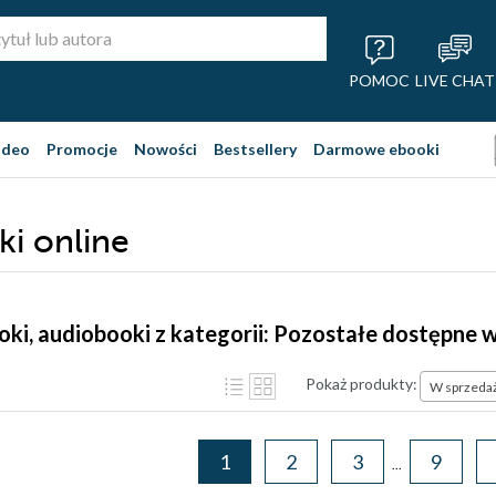
POMOC
LIVE CHAT
ideo
Promocje
Nowości
Bestsellery
Darmowe ebooki
ki online
ooki, audiobooki z kategorii: Pozostałe dostępne 
Pokaż produkty:
W sprzeda
1
2
3
9
...