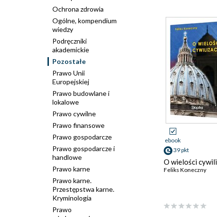
Ochrona zdrowia
Ogólne, kompendium
wiedzy
Podręczniki
akademickie
Pozostałe
Prawo Unii
Europejskiej
Prawo budowlane i
lokalowe
Prawo cywilne
Prawo finansowe
Prawo gospodarcze
ebook
Prawo gospodarcze i
39 pkt
handlowe
O wielości cywili
Prawo karne
Feliks Koneczny
Prawo karne.
Przestępstwa karne.
Kryminologia
Prawo