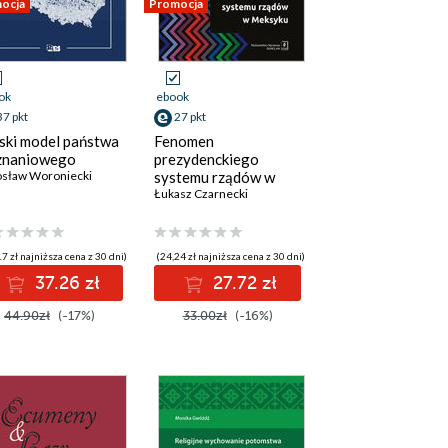
ocja
Promocja
ok
ebook
37 pkt
27 pkt
ski model państwa
Fenomen
znaniowego
prezydenckiego
osław Woroniecki
systemu rządów w
Meksyku
Łukasz Czarnecki
7 zł najniższa cena z 30 dni)
(24,24 zł najniższa cena z 30 dni)
37.26 zł
27.72 zł
44.90zł
(-17%)
33.00zł
(-16%)