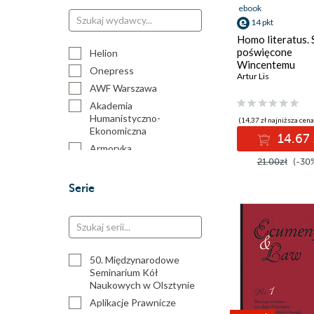
ebook
14 pkt
Homo literatus. 
poświęcone
Helion
Wincentemu
Onepress
Kadłubkowi. Tom 
Artur Lis
AWF Warszawa
Kult i dokument
Akademia
Humanistyczno-
(14,37 zł najniższa cena
Ekonomiczna
14.67 
Armoryka
21.00zł
(-30
Aspra
BEL Studio
Serie
Bartosz Obermüller
C. H. Beck
Copernicus Center Press
Czwarta Strona
50. Międzynarodowe
Difin
Seminarium Kół
Naukowych w Olsztynie
E-bookowo
Aplikacje Prawnicze
Elipsa Dom Wydawniczy i