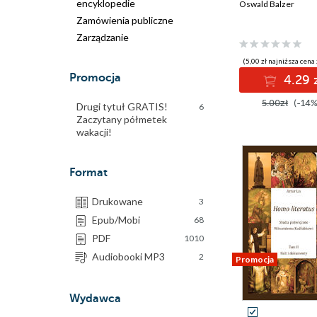
encyklopedie
Oswald Balzer
Zamówienia publiczne
Zarządzanie
(5,00 zł najniższa cena 
Promocja
4.29 
5.00zł
(-14%
Drugi tytuł GRATIS!
6
Zaczytany półmetek
wakacji!
Format
Drukowane
3
Epub/Mobi
68
PDF
1010
Audiobooki MP3
2
Promocja
Wydawca