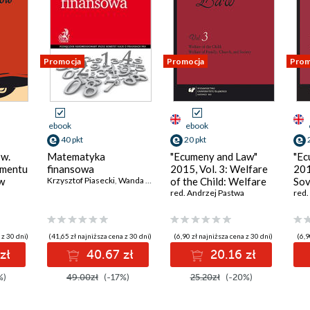
Promocja
Promocja
Prom
ebook
ebook
40 pkt
20 pkt
w.
Matematyka
"Ecumeny and Law"
"Ec
ementu
finansowa
2015, Vol. 3: Welfare
201
 w
Krzysztof Piasecki
,
Wanda Ronka-Chmielowiec
of the Child: Welfare
Sov
oty
of Family, Church, and
red. Andrzej Pastwa
red.
Society
 z 30 dni)
(41,65 zł najniższa cena z 30 dni)
(6,90 zł najniższa cena z 30 dni)
(6,9
zł
40.67 zł
20.16 zł
%)
49.00zł
(-17%)
25.20zł
(-20%)