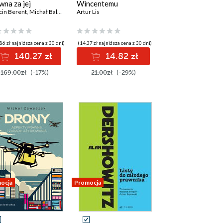
wna za jej
Wincentemu
owanie lub
in Berent
,
Michał Balcerzak prof. UMK
Kadłubkowi. Tom I -
Artur Lis
,
Janusz Bojarski
ekształcanie
Życie i dzieło
86 zł najniższa cena z 30 dni)
(14,37 zł najniższa cena z 30 dni)
140.27 zł
14.82 zł
169.00zł
(-17%)
21.00zł
(-29%)
ocja
Promocja