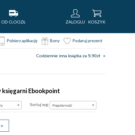
OD O,OOZŁ
ZALOGUJ
KOSZYK
Pobierz aplikację
Bony
Podaruj prezent
Codziennie inna książka za 9,90zł
w księgarni Ebookpoint
Popularność
Sortuj wg:
ży
Popularność
>