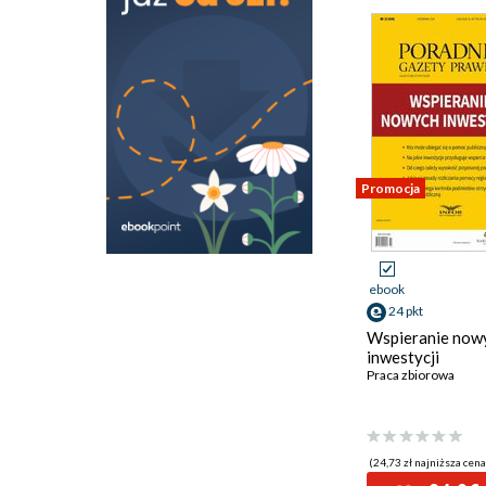
Uniwersytetu Kardynała
Stefana Wyszyńskiego
Wydawnictwo
Uniwersytetu Łódzkiego
Wydawnictwo
Uniwersytetu Śląskiego
Wyższa Szkoła
Humanitas
Promocja
edu-Libri
self publisher
Łódzkie Towarzystwo
Naukowe
ebook
24 pkt
Wspieranie now
inwestycji
Praca zbiorowa
(24,73 zł najniższa cena