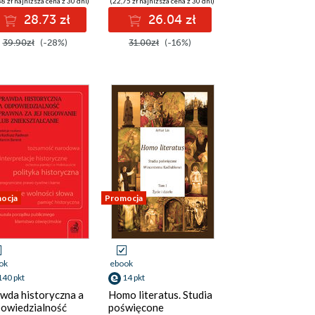
8 zł najniższa cena z 30 dni)
(22,75 zł najniższa cena z 30 dni)
28.73 zł
26.04 zł
39.90zł
(-28%)
31.00zł
(-16%)
ocja
Promocja
ok
ebook
140 pkt
14 pkt
wda historyczna a
Homo literatus. Studia
owiedzialność
poświęcone