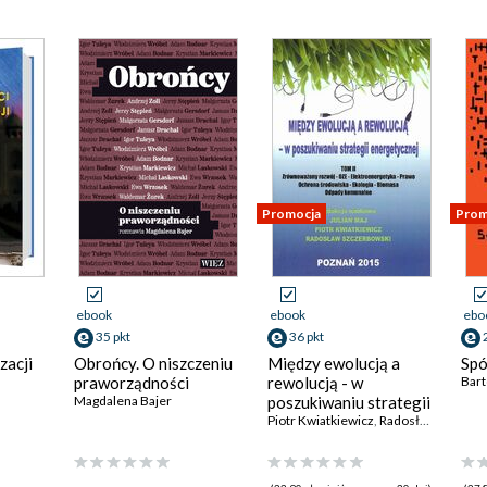
Promocja
Prom
ebook
ebook
ebo
35 pkt
36 pkt
zacji
Obrońcy. O niszczeniu
Między ewolucją a
Spó
praworządności
rewolucją - w
Bart
Magdalena Bajer
poszukiwaniu strategii
energetycznej Tom 2
Piotr Kwiatkiewicz
,
Radosław Szczerbowski