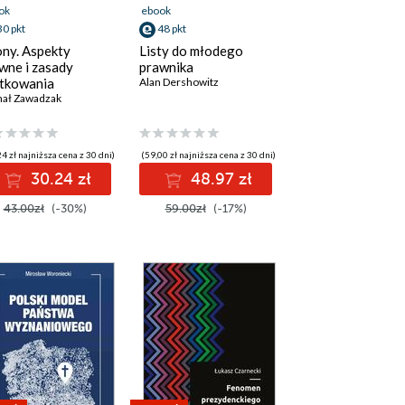
ok
ebook
30 pkt
48 pkt
ny. Aspekty
Listy do młodego
wne i zasady
prawnika
tkowania
Alan Dershowitz
hał Zawadzak
,
Dariusz Rozmus (red.)
4 zł najniższa cena z 30 dni)
(59,00 zł najniższa cena z 30 dni)
30.24 zł
48.97 zł
43.00zł
(-30%)
59.00zł
(-17%)