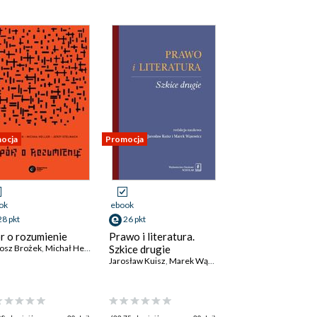
ocja
Promocja
ok
ebook
28 pkt
26 pkt
r o rozumienie
Prawo i literatura.
osz Brożek
,
Michał Heller
,
Jerzy Stelmach
Szkice drugie
Jarosław Kuisz
,
Marek Wąsowicz
,
Julian Maj