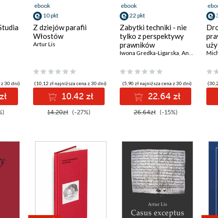
ebook
ebook
ebo
10 pkt
22 pkt
Studia
Z dziejów parafii
Zabytki techniki - nie
Dro
Włostów
tylko z perspektywy
pra
Artur Lis
prawników
uży
II -
Iwona Gredka-Ligarska
,
Anna Rogacka-Łukasik
Mic
y
 z 30 dni)
(10,12 zł najniższa cena z 30 dni)
(5,90 zł najniższa cena z 30 dni)
(30,2
zł
10.42 zł
22.64 zł
%)
14.20zł
(-27%)
26.64zł
(-15%)