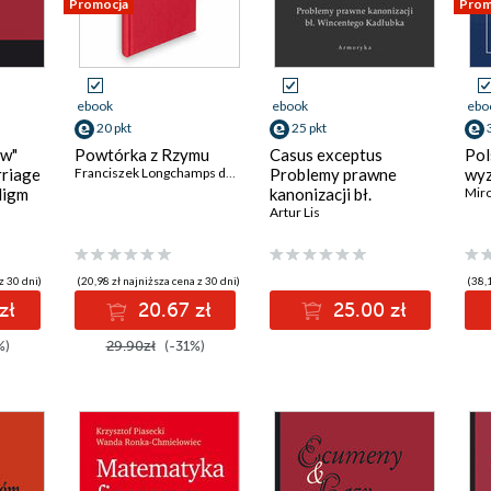
Promocja
Prom
ebook
ebook
ebo
20 pkt
25 pkt
aw"
Powtórka z Rzymu
Casus exceptus
Pol
rriage
Franciszek Longchamps de Berier
Problemy prawne
wy
digm
kanonizacji bł.
Mir
the "de
Wincentego Kadłubka
Artur Lis
ught
 West
z 30 dni)
(20,98 zł najniższa cena z 30 dni)
(38,1
zł
20.67 zł
25.00 zł
%)
29.90zł
(-31%)