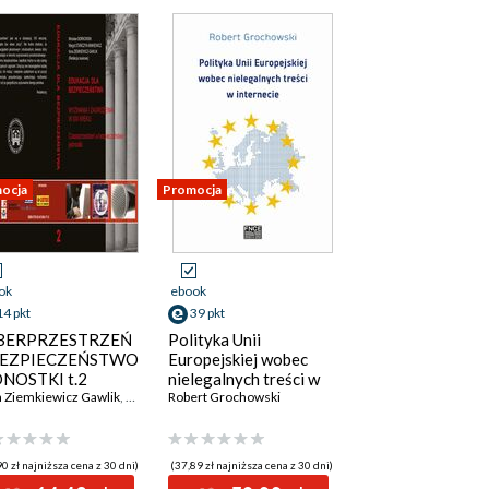
ocja
Promocja
ok
ebook
14 pkt
39 pkt
BERPRZESTRZEŃ
Polityka Unii
BEZPIECZEŃSTWO
Europejskiej wobec
NOSTKI t.2
nielegalnych treści w
a Ziemkiewicz Gawlik
,
Ilona Ziemkiewicz Gawlik
,
Mirosław Borkowski
internecie
Robert Grochowski
,
Margot Stańczyk Minkiewicz
0 zł najniższa cena z 30 dni)
(37,89 zł najniższa cena z 30 dni)