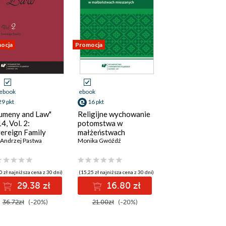
ocja
Promocja
ebook
ebook
29 pkt
16 pkt
umeny and Law"
Religijne wychowanie
4, Vol. 2:
potomstwa w
ereign Family
małżeństwach
 Andrzej Pastwa
mieszanych
Monika Gwóźdź
0 zł najniższa cena z 30 dni)
(15,25 zł najniższa cena z 30 dni)
29.38 zł
16.80 zł
36.72zł
(-20%)
21.00zł
(-20%)