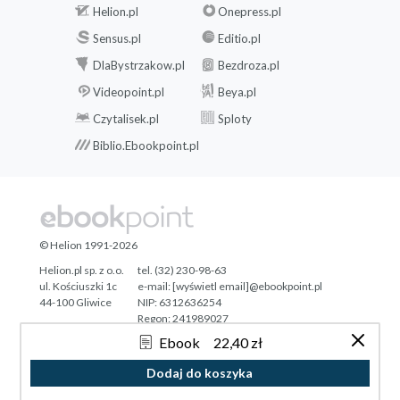
Helion.pl
Onepress.pl
Sensus.pl
Editio.pl
DlaBystrzakow.pl
Bezdroza.pl
Videopoint.pl
Beya.pl
Czytalisek.pl
Sploty
Biblio.Ebookpoint.pl
© Helion 1991-2026
Helion.pl sp. z o.o.
tel. (32) 230-98-63
ul. Kościuszki 1c
e-mail:
[wyświetl email]@ebookpoint.pl
44-100 Gliwice
NIP: 6312636254
Regon: 241989027
Ebook
22,40 zł
Designed with ♥ by
Tonik.pl
Dodaj do koszyka
Pełna wersja strony »