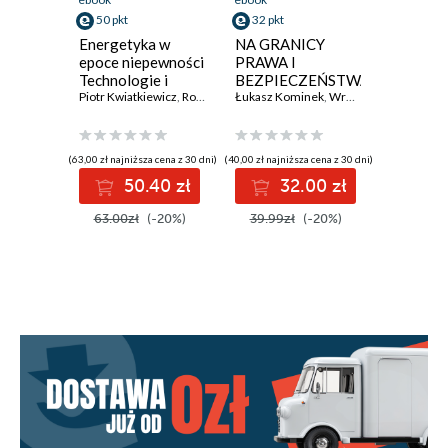
50 pkt
32 pkt
36 pkt
Energetyka w
NA GRANICY
CYBER
epoce niepewności
PRAWA I
PAŃSTW
Technologie i
BEZPIECZEŃSTWA
SPOŁE
transformacja
Piotr Kwiatkiewicz
,
Robert Maciejewski
Łukasz Kominek
,
Radosław Szczerbowski
,
Wróblewski Tomasz
W DOBI
Łukasz K
,
Żak 
energetyczna
GLOBA
WYZW
(63,00 zł najniższa cena z 30 dni)
(40,00 zł najniższa cena z 30 dni)
(45,00 zł najni
50.40 zł
32.00 zł
3
63.00zł
(-20%)
39.99zł
(-20%)
45.00z