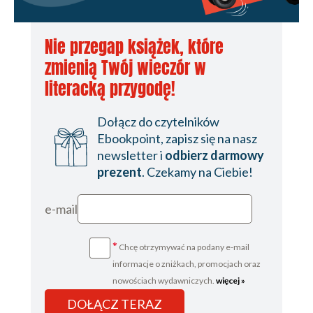
Nie przegap książek, które
zmienią Twój wieczór w
literacką przygodę!
Dołącz do czytelników
Ebookpoint, zapisz się na nasz
newsletter i
odbierz darmowy
prezent
. Czekamy na Ciebie!
e-mail
*
Chcę otrzymywać na podany e-mail
informacje o zniżkach, promocjach oraz
nowościach wydawniczych.
więcej »
DOŁĄCZ TERAZ