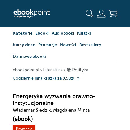
Kategorie
Ebooki
Audiobooki
Książki
Kursy video
Promocje
Nowości
Bestsellery
Darmowe ebooki
ebookpoint.pl
»
Literatura
»
📚 Polityka
Codziennie inna książka za 9,90zł
Energetyka wyzwania prawno-
instytucjonalne
Wlademar Śledzik, Magdalena Minta
(ebook)
Promocja