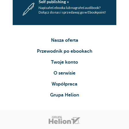
Self publishing »
Napisałeś ebooka lub nagrałeś audibook?
Dołącz do nas i sprzedawaj go w Ebookpoint!
Nasza oferta
Przewodnik po ebookach
Twoje konto
O serwisie
Współpraca
Grupa Helion