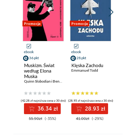
Promocja
Promocja
Promocja
ebook
ebook
ebook
36 pkt
28 pkt
22 pkt
Muskizm. Świat
Klęska Zachodu
Obywate
według Elona
Emmanuel Todd
Myśl pol
Muska
Adama M
Quinn Slobodian i Ben Tarnoff
Michał Sie
(42,28 zł najniższa cena z 30 dni)
(28,93 zł najniższa cena z 30 dni)
(28,57 zł najni
36.34 zł
28.93 zł
2
55.90zł
(-35%)
41.00zł
(-29%)
28.57z