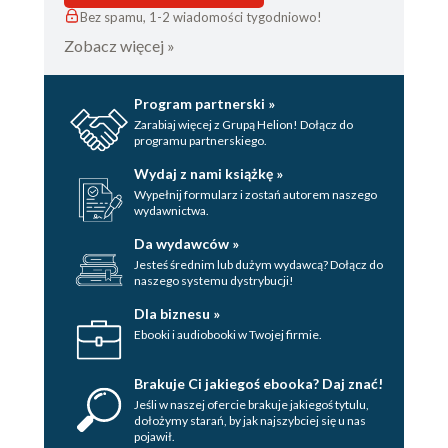
Bez spamu, 1-2 wiadomości tygodniowo!
Zobacz więcej »
Program partnerski »
Zarabiaj więcej z Grupą Helion! Dołącz do
programu partnerskiego.
Wydaj z nami książkę »
Wypełnij formularz i zostań autorem naszego
wydawnictwa.
Da wydawców »
Jesteś średnim lub dużym wydawcą? Dołącz do
naszego systemu dystrybucji!
Dla biznesu »
Ebooki i audiobooki w Twojej firmie.
Brakuje Ci jakiegoś ebooka? Daj znać!
Jeśli w naszej ofercie brakuje jakiegoś tytulu,
dołożymy starań, by jak najszybciej się u nas
pojawił.