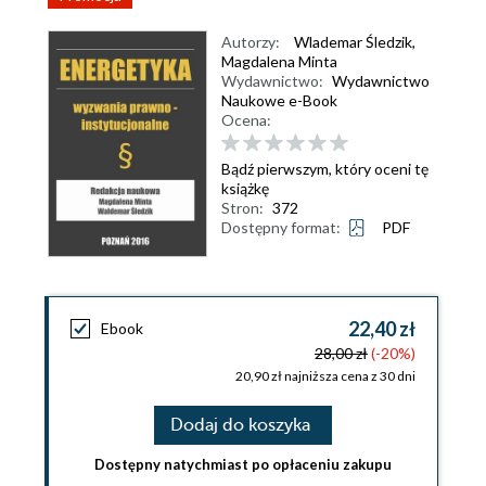
Autorzy:
Wlademar Śledzik
,
Magdalena Minta
Wydawnictwo:
Wydawnictwo
Naukowe e-Book
Ocena:
Bądź pierwszym, który oceni tę
książkę
Stron:
372
Dostępny format:
PDF
22,40 zł
Ebook
28,00 zł
(-20%)
20,90 zł najniższa cena z 30 dni
Dodaj do koszyka
Dostępny natychmiast po opłaceniu zakupu