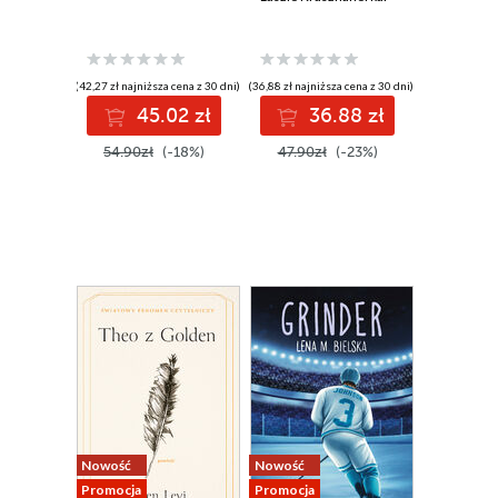
(42,27 zł najniższa cena z 30 dni)
(36,88 zł najniższa cena z 30 dni)
45.02 zł
36.88 zł
54.90zł
(-18%)
47.90zł
(-23%)
Nowość
Nowość
Promocja
Promocja