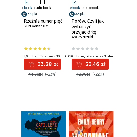
ebook
audiobook
ebook
audiobook
33 pkt
33 pkt
Rzeźnia numer pięć
Połów. Czyli jak
Kurt Vonnegut
wyhaczyć
przyjaciółkę
Asako Yuzuki
(33,88 zł najniższa cena z 30 dni)
(30,03 zł najniższa cena z 30 dni)
33.88 zł
33.46 zł
44.00zł
(-23%)
42.90zł
(-22%)