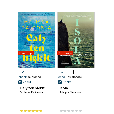
Promocja
Promocja
ebook
audiobook
ebook
audiobook
26 pkt
38 pkt
Cały ten błękit
Isola
Melissa Da Costa
Allegra Goodman