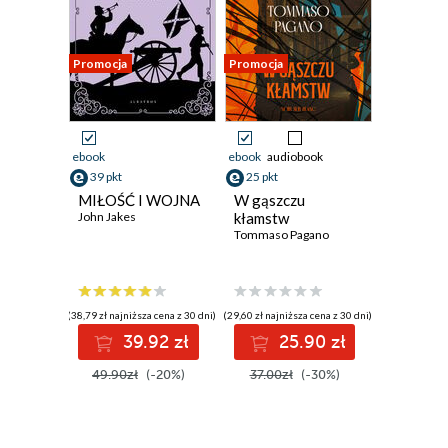
Promocja
Promocja
ebook
ebook
audiobook
39 pkt
25 pkt
MIŁOŚĆ I WOJNA
W gąszczu
John Jakes
kłamstw
Tommaso Pagano
(38,79 zł najniższa cena z 30 dni)
(29,60 zł najniższa cena z 30 dni)
39.92 zł
25.90 zł
49.90zł
(-20%)
37.00zł
(-30%)