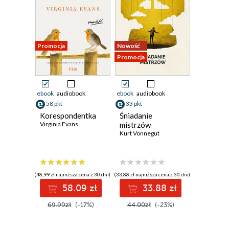
Promocja
Nowość
Promocja
ebook
audiobook
ebook
audiobook
58 pkt
33 pkt
Korespondentka
Śniadanie
Virginia Evans
mistrzów
Kurt Vonnegut
(48,99 zł najniższa cena z 30 dni)
(33,88 zł najniższa cena z 30 dni)
58.09 zł
33.88 zł
69.99zł
(-17%)
44.00zł
(-23%)