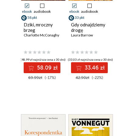
ebook
audiobook
ebook
audiobook
58 pkt
33 pkt
Dziki, mroczny
Gdy odnajdziemy
brzeg
drogę
Charlotte McConaghy
Laura Barrow
(48,99 zł najniższa cena z 30 dni)
(33,03 zł najniższa cena z 30 dni)
58.09 zł
33.46 zł
69.99zł
(-17%)
42.90zł
(-22%)