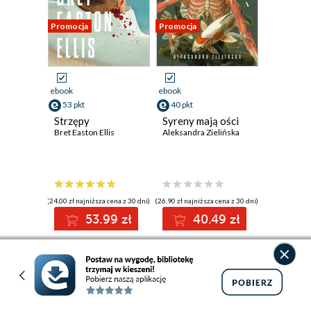
Promocja
Promocja
ebook
ebook
53 pkt
40 pkt
Strzępy
Syreny mają ości
Bret Easton Ellis
Aleksandra Zielińska
(24,00 zł najniższa cena z 30 dni)
(26,90 zł najniższa cena z 30 dni)
53.99 zł
40.49 zł
59.99zł
(-10%)
44.99zł
(-10%)