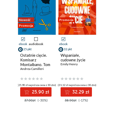
Nowość
Promocja
Promocja
ebook
audiobook
ebook
25 pkt
32 pkt
Ostatnie cięcie.
Wspaniałe,
Komisarz
cudowne życie
Montalbano. Tom
Emily Henry
24
Andrea Camilleri
(25,90 zł najniższa cena z 30 dni)
(31,12 zł najniższa cena z 30 dni)
25.90 zł
32.29 zł
37.00zł
(-30%)
38.90zł
(-17%)