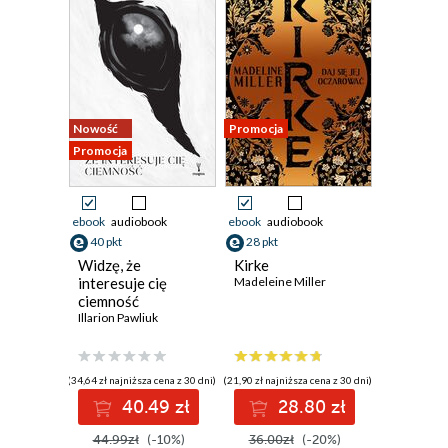
Nowość
Promocja
Promocja
ebook
audiobook
ebook
audiobook
40 pkt
28 pkt
Widzę, że
Kirke
interesuje cię
Madeleine Miller
ciemność
Illarion Pawliuk
(34,64 zł najniższa cena z 30 dni)
(21,90 zł najniższa cena z 30 dni)
40.49 zł
28.80 zł
44.99zł
(-10%)
36.00zł
(-20%)