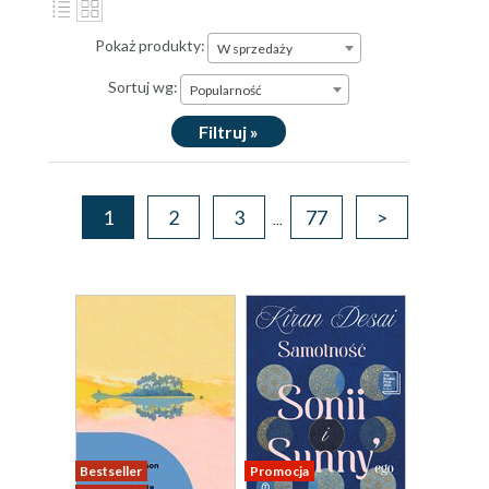
Pokaż produkty:
W sprzedaży
Sortuj wg:
Popularność
Filtruj »
1
2
3
77
>
...
Bestseller
Promocja