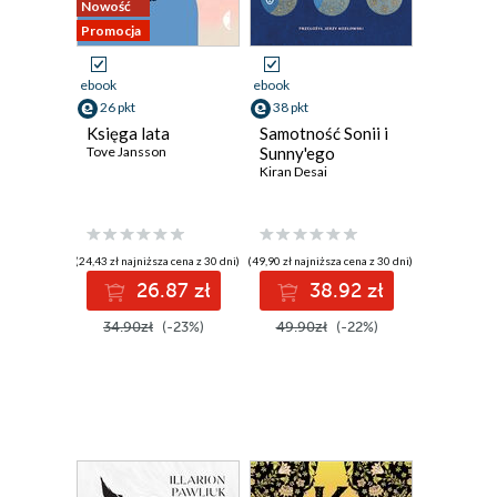
Nowość
Promocja
ebook
ebook
26 pkt
38 pkt
Księga lata
Samotność Sonii i
Tove Jansson
Sunny'ego
Kiran Desai
(24,43 zł najniższa cena z 30 dni)
(49,90 zł najniższa cena z 30 dni)
26.87 zł
38.92 zł
34.90zł
(-23%)
49.90zł
(-22%)