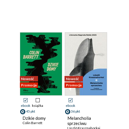
Nowość
Nowość
Promocja
Promocja
ebook
książka
ebook
45 pkt
36 pkt
Dzikie domy
Melancholia
Colin Barrett
sprzeciwu
László Krasznahorkai