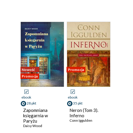
Nowość
Promocja
Promocja
ebook
ebook
28 pkt
35 pkt
Zapomniana
Neron (Tom 3).
księgarnia w
Inferno
Paryżu
Conn Iggulden
Daisy Wood