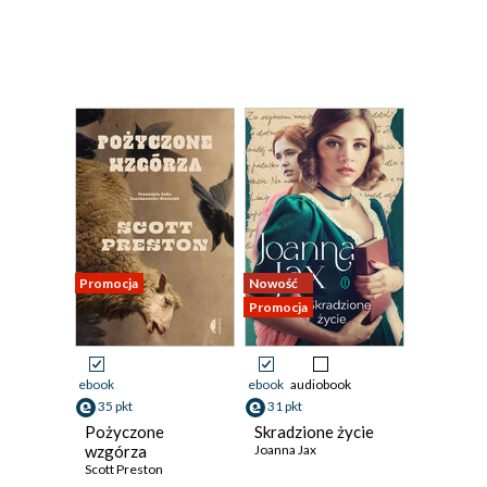
Promocja
Nowość
Promocja
ebook
ebook
audiobook
35 pkt
31 pkt
Pożyczone
Skradzione życie
wzgórza
Joanna Jax
Scott Preston