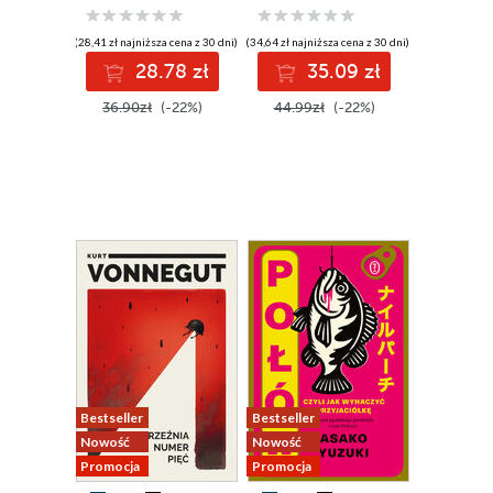
(28,41 zł najniższa cena z 30 dni)
(34,64 zł najniższa cena z 30 dni)
28.78 zł
35.09 zł
36.90zł
(-22%)
44.99zł
(-22%)
Bestseller
Bestseller
Nowość
Nowość
Promocja
Promocja