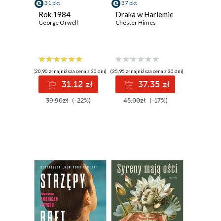
31 pkt
37 pkt
Rok 1984
Draka w Harlemie
George Orwell
Chester Himes
(20,90 zł najniższa cena z 30 dni)
(35,95 zł najniższa cena z 30 dni)
31.12 zł
37.35 zł
39.90zł
(-22%)
45.00zł
(-17%)