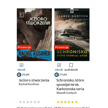
Promocja
Promocja
ebook
ebook
audiobook
28 pkt
29 pkt
Jezioro stworzenia
Schronisko, które
Rachel Kushner
spowijał mrok.
Karkonoska seria
kryminalna. Tom 3
Sławek Gortych
(35,20 zł najniższa cena z 30 dni)
(28,88 zł najniższa cena z 30 dni)