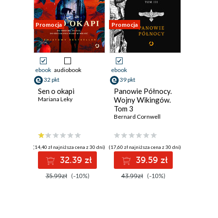
Promocja
Promocja
ebook
audiobook
ebook
32 pkt
39 pkt
Sen o okapi
Panowie Północy.
Mariana Leky
Wojny Wikingów.
Tom 3
Bernard Cornwell
(14,40 zł najniższa cena z 30 dni)
(17,60 zł najniższa cena z 30 dni)
32.39 zł
39.59 zł
35.99zł
(-10%)
43.99zł
(-10%)