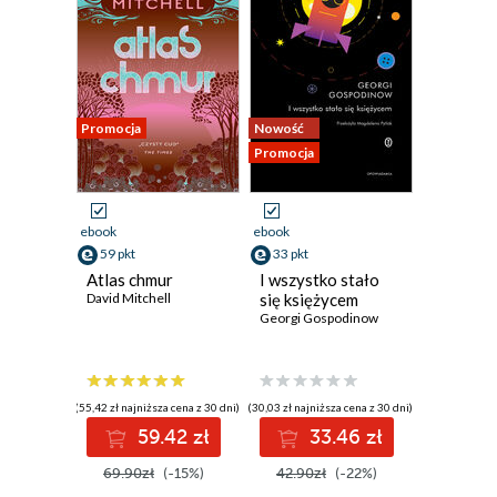
Promocja
Nowość
Promocja
ebook
ebook
59 pkt
33 pkt
Atlas chmur
I wszystko stało
David Mitchell
się księżycem
Georgi Gospodinow
(55,42 zł najniższa cena z 30 dni)
(30,03 zł najniższa cena z 30 dni)
59.42 zł
33.46 zł
69.90zł
(-15%)
42.90zł
(-22%)