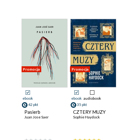
Promocja
Promocja
ebook
ebook
audiobook
42 pkt
35 pkt
Pasierb
CZTERY MUZY
Juan Jose Saer
Sophie Haydock