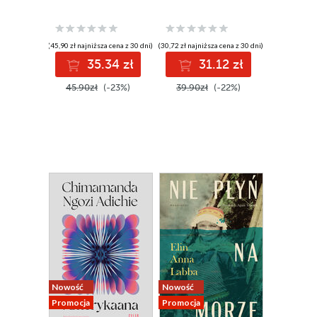
(45,90 zł najniższa cena z 30 dni)
(30,72 zł najniższa cena z 30 dni)
35.34 zł
31.12 zł
45.90zł
(-23%)
39.90zł
(-22%)
Nowość
Nowość
Promocja
Promocja