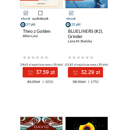
ebook
audiobook
ebook
37 pkt
32 pkt
Theo z Golden
BLUELINERS (#2).
Allen Levi
Grinder
Lena M. Bielska
(34,65 zł najniższa cena z 30 dni)
(31,85 zł najniższa cena z 30 dni)
37.59 zł
32.29 zł
45.00zł
(-16%)
38.90zł
(-17%)