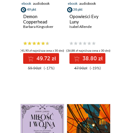
ebook
audiobook
ebook
audiobook
49 pkt
38 pkt
Demon
Opowieści Evy
Copperhead
Luny
Barbara Kingsolver
Isabel Allende
(41,93 zł najniższa cena z 30 dni)
(36,88 zł najniższa cena z 30 dni)
49.72 zł
38.80 zł
59.90zł
(-17%)
47.90zł
(-19%)