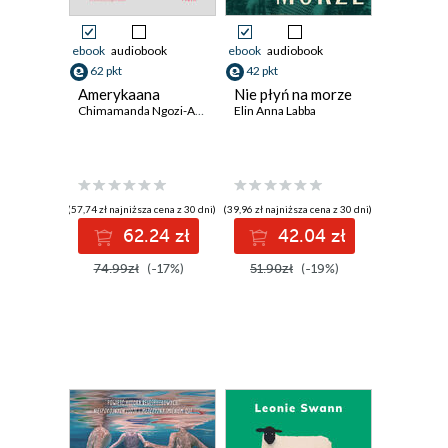
ebook
audiobook
ebook
audiobook
62 pkt
42 pkt
Amerykaana
Nie płyń na morze
Chimamanda Ngozi-Adichie
Elin Anna Labba
(57,74 zł najniższa cena z 30 dni)
(39,96 zł najniższa cena z 30 dni)
62.24 zł
42.04 zł
74.99zł
(-17%)
51.90zł
(-19%)