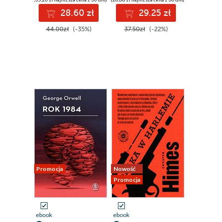
28.60 zł
29.25 zł
44.00zł
(-35%)
37.50zł
(-22%)
Promocja
Nowość
Promocja
ebook
ebook