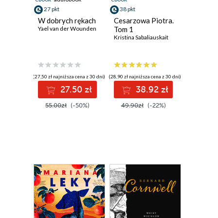
27 pkt
38 pkt
W dobrych rękach
Cesarzowa Piotra.
Yael van der Wounden
Tom 1
Kristina Sabaliauskait
(27,50 zł najniższa cena z 30 dni)
(28,90 zł najniższa cena z 30 dni)
27.50 zł
38.92 zł
55.00zł
(-50%)
49.90zł
(-22%)