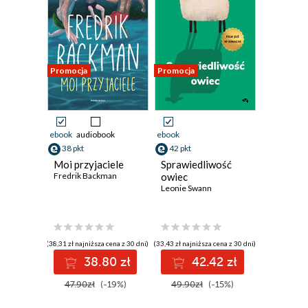
Promocja
Promocja
ebook
audiobook
ebook
38 pkt
42 pkt
Moi przyjaciele
Sprawiedliwość
Fredrik Backman
owiec
Leonie Swann
(38,31 zł najniższa cena z 30 dni)
(33,43 zł najniższa cena z 30 dni)
38.80 zł
42.42 zł
47.90zł
(-19%)
49.90zł
(-15%)