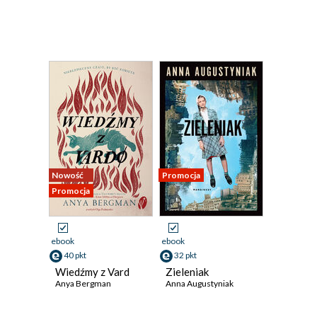
Nowość
Promocja
Promocja
ebook
ebook
40 pkt
32 pkt
Wiedźmy z Vard
Zieleniak
Anya Bergman
Anna Augustyniak