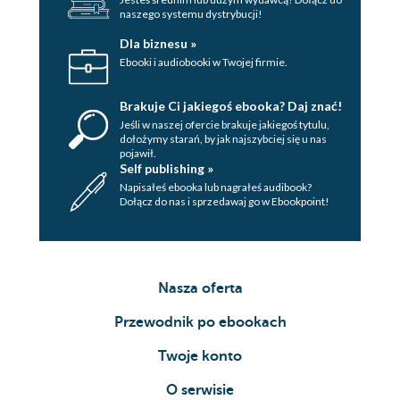
naszego systemu dystrybucji!
Dla biznesu »
Ebooki i audiobooki w Twojej firmie.
Brakuje Ci jakiegoś ebooka? Daj znać!
Jeśli w naszej ofercie brakuje jakiegoś tytulu,
dołożymy starań, by jak najszybciej się u nas
pojawił.
Self publishing »
Napisałeś ebooka lub nagrałeś audibook?
Dołącz do nas i sprzedawaj go w Ebookpoint!
Nasza oferta
Przewodnik po ebookach
Twoje konto
O serwisie