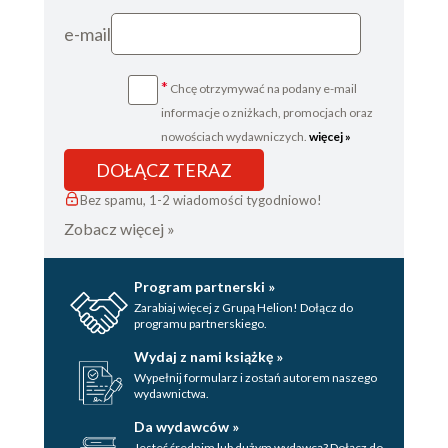
e-mail
*
Chcę otrzymywać na podany e-mail
informacje o zniżkach, promocjach oraz
nowościach wydawniczych.
więcej »
DOŁĄCZ TERAZ
Bez spamu, 1-2 wiadomości tygodniowo!
Zobacz więcej »
Program partnerski »
Zarabiaj więcej z Grupą Helion! Dołącz do
programu partnerskiego.
Wydaj z nami książkę »
Wypełnij formularz i zostań autorem naszego
wydawnictwa.
Da wydawców »
Jesteś średnim lub dużym wydawcą? Dołącz do