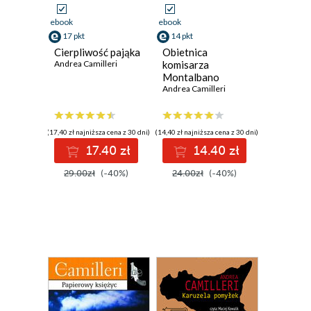
ebook
ebook
17 pkt
14 pkt
Cierpliwość pająka
Obietnica
Andrea Camilleri
komisarza
Montalbano
Andrea Camilleri
(17,40 zł najniższa cena z 30 dni)
(14,40 zł najniższa cena z 30 dni)
17.40 zł
14.40 zł
29.00zł
(-40%)
24.00zł
(-40%)