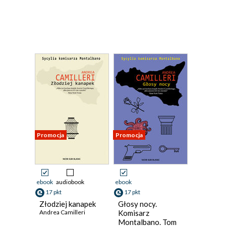
Promocja
Promocja
ebook
audiobook
ebook
17 pkt
17 pkt
Złodziej kanapek
Głosy nocy.
Andrea Camilleri
Komisarz
Montalbano. Tom