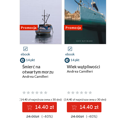
Promocja
Promocja
ebook
ebook
14 pkt
14 pkt
Śmierć na
Wiek wątpliwości
otwartym morzu
Andrea Camilleri
Andrea Camilleri
(14,40 zł najniższa cena z 30 dni)
(14,40 zł najniższa cena z 30 dni)
14.40 zł
14.40 zł
24.00zł
(-40%)
24.00zł
(-40%)