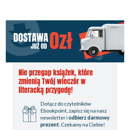
Nie przegap książek, które
zmienią Twój wieczór w
literacką przygodę!
Dołącz do czytelników
Ebookpoint, zapisz się na nasz
newsletter i
odbierz darmowy
prezent
. Czekamy na Ciebie!