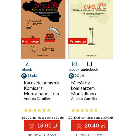
Promocja
Promocja
ebook
ebook
audiobook
18 pkt
20 pkt
Karuzela pomyłek.
Miesiąc z
Komisarz
komisarzem
Montalbano. Tom
Montalbano
23
Andrea Camilleri
Andrea Camilleri
(18,00 zł najniższa cena z 30 dni)
(20,40 zł najniższa cena z 30 dni)
18.00 zł
20.40 zł
30.00zł
(-40%)
34.00zł
(-40%)