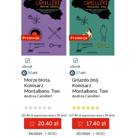
Promocja
Promocja
ebook
ebook
20 pkt
17 pkt
Morze błota.
Gniazdo żmij.
Komisarz
Komisarz
Montalbano. Tom
Montalbano. Tom
22
Andrea Camilleri
21
Andrea Camilleri
(20,40 zł najniższa cena z 30 dni)
(17,40 zł najniższa cena z 30 dni)
20.40 zł
17.40 zł
34.00zł
(-40%)
29.00zł
(-40%)