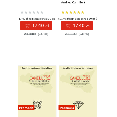
20
Andrea Camilleri
(17,40 zł najniższa cena z 30 dni)
(17,40 zł najniższa cena z 30 dni)
17.40 zł
17.40 zł
29.00zł
(-40%)
29.00zł
(-40%)
Promocja
Promocja