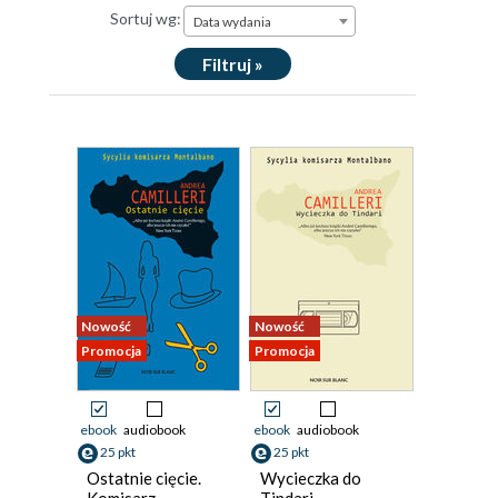
Sortuj wg:
Data wydania
Filtruj »
Nowość
Nowość
Promocja
Promocja
ebook
audiobook
ebook
audiobook
25 pkt
25 pkt
Ostatnie cięcie.
Wycieczka do