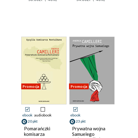
Promocja
Promocja
ebook
audiobook
ebook
20 pkt
23 pkt
Pomarańczki
Prywatna wojna
komisarza
Samuelego