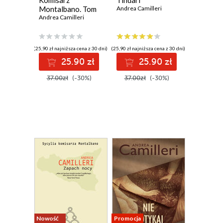
Komisarz
Tindari
Montalbano. Tom
Andrea Camilleri
24
Andrea Camilleri
(25,90 zł najniższa cena z 30 dni)
(25,90 zł najniższa cena z 30 dni)
25.90 zł
25.90 zł
37.00zł
(-30%)
37.00zł
(-30%)
Nowość
Promocja