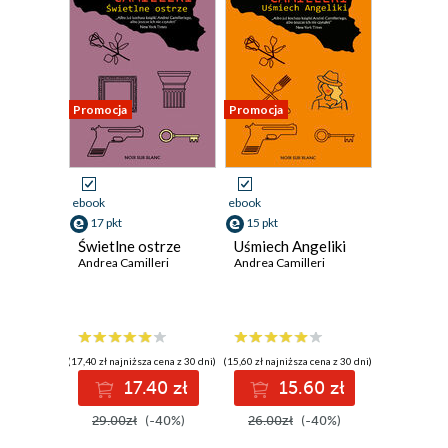
Promocja
Promocja
ebook
ebook
17 pkt
15 pkt
Świetlne ostrze
Uśmiech Angeliki
Andrea Camilleri
Andrea Camilleri
(17,40 zł najniższa cena z 30 dni)
(15,60 zł najniższa cena z 30 dni)
17.40 zł
15.60 zł
29.00zł
(-40%)
26.00zł
(-40%)