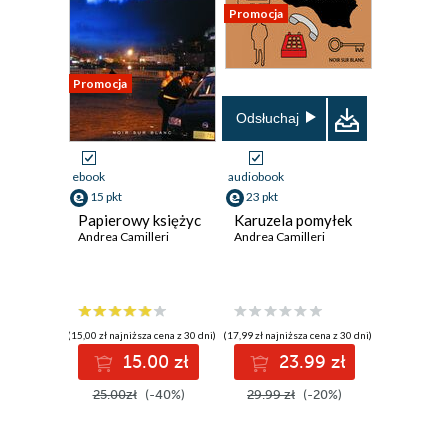
Promocja
Promocja
Odsłuchaj
ebook
audiobook
15 pkt
23 pkt
Papierowy księżyc
Karuzela pomyłek
Andrea Camilleri
Andrea Camilleri
(15,00 zł najniższa cena z 30 dni)
(17,99 zł najniższa cena z 30 dni)
15.00 zł
23.99 zł
25.00zł
(-40%)
29.99 zł
(-20%)