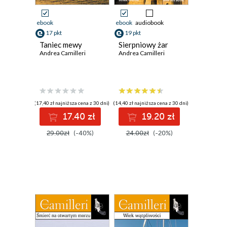
ebook
ebook
audiobook
17 pkt
19 pkt
Taniec mewy
Sierpniowy żar
Andrea Camilleri
Andrea Camilleri
(17,40 zł najniższa cena z 30 dni)
(14,40 zł najniższa cena z 30 dni)
17.40 zł
19.20 zł
29.00zł
(-40%)
24.00zł
(-20%)