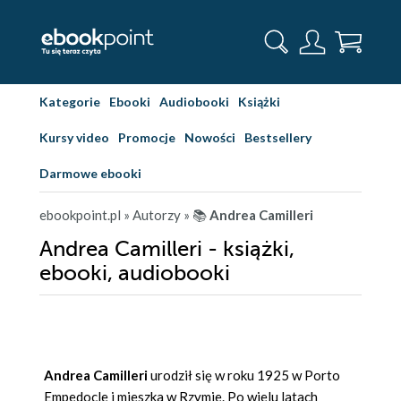
Kategorie
Ebooki
Audiobooki
Książki
Kursy video
Promocje
Nowości
Bestsellery
Darmowe ebooki
ebookpoint.pl
» Autorzy
» 📚
Andrea Camilleri
Andrea Camilleri - książki,
ebooki, audiobooki
Andrea Camilleri
urodził się w roku 1925 w Porto
Empedocle i mieszka w Rzymie. Po wielu latach