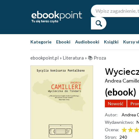
Kategorie
Ebooki
Audiobooki
Książki
Kursy v
ebookpoint.pl
»
Literatura
»
📚 Proza
Wyciecz
Andrea Camille
(ebook)
Nowość
Pro
Autor:
Andrea C
Wydawnictwo:
N
Ocena:
Stron:
240