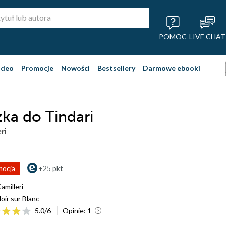
POMOC
LIVE CHAT
ideo
Promocje
Nowości
Bestsellery
Darmowe ebooki
ka do Tindari
ri
mocja
+25 pkt
amilleri
oir sur Blanc
5.0
/
6
Opinie:
1