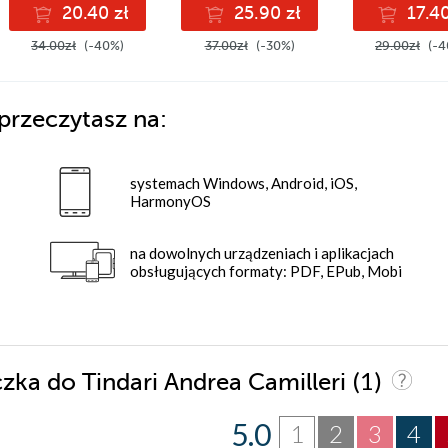
20.40 zł
25.90 zł
17.40
34.00zł
(-40%)
37.00zł
(-30%)
29.00zł
(-4
przeczytasz na:
systemach Windows, Android, iOS,
HarmonyOS
na dowolnych urządzeniach i aplikacjach
obsługujących formaty: PDF, EPub, Mobi
(1)
czka do Tindari Andrea Camilleri
5.0
1
2
3
4