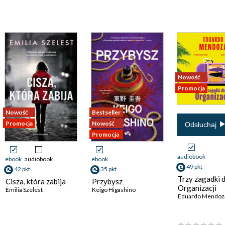
Nowość
Promocja
Nowość
Bestseller
Promocja
Nowość
Odsłuchaj
Promocja
audiobook
ebook
audiobook
ebook
49 pkt
42 pkt
35 pkt
Trzy zagadki d
Cisza, która zabija
Przybysz
Organizacji
Emilia Szelest
Keigo Higashino
Eduardo Mendoz