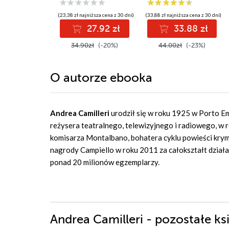
(23,38 zł najniższa cena z 30 dni)
(33,88 zł najniższa cena z 30 dni)
27.92 zł
33.88 zł
34.90zł
(-20%)
44.00zł
(-23%)
O autorze
ebooka
Andrea Camilleri
urodził się w roku 1925 w Porto Em
reżysera teatralnego, telewizyjnego i radiowego, w 
komisarza Montalbano, bohatera cyklu powieści krymi
nagrody Campiello w roku 2011 za całokształt działal
ponad 20 milionów egzemplarzy.
Andrea Camilleri - pozostałe ks