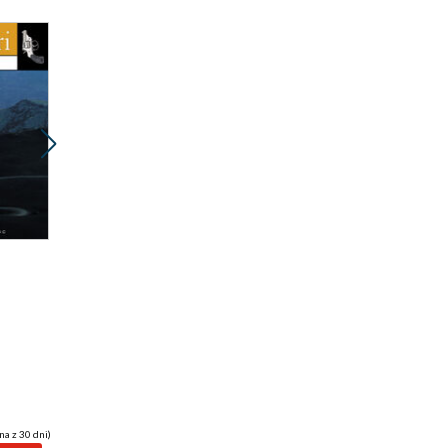
Nowość
Promocja
Promocja
ebook
audiobook
ebook
25 pkt
22 pkt
Wycieczka do Tindari
Nie dotykaj mnie
Andrea Camilleri
Andrea Camilleri
na z 30 dni)
(25,90 zł najniższa cena z 30 dni)
(20,40 zł najniższa cena z 30 dni)