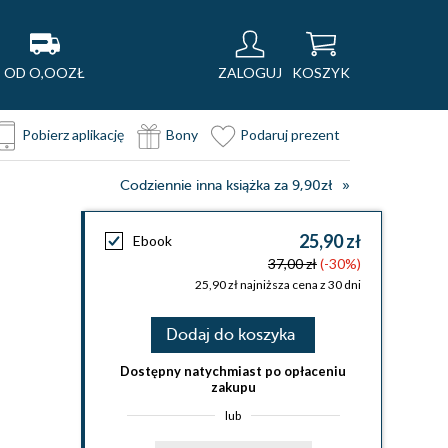
OD O,OOZŁ
ZALOGUJ
KOSZYK
Pobierz aplikację
Bony
Podaruj prezent
Codziennie inna książka za 9,90zł
25,90 zł
Ebook
37,00 zł
(-30%)
25,90 zł najniższa cena z 30 dni
Dodaj do koszyka
Dostępny natychmiast po opłaceniu
zakupu
lub