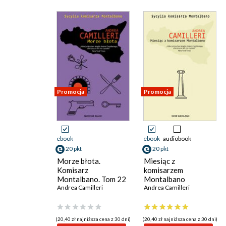
Promocja
Promocja
ebook
ebook
audiobook
20 pkt
20 pkt
Morze błota.
Miesiąc z
Komisarz
komisarzem
Montalbano. Tom 22
Montalbano
Andrea Camilleri
Andrea Camilleri
(20,40 zł najniższa cena z 30 dni)
(20,40 zł najniższa cena z 30 dni)