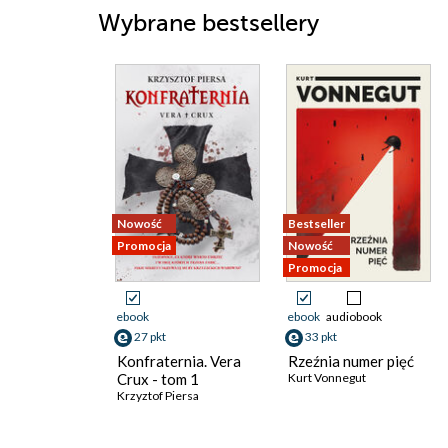
Wybrane bestsellery
Nowość
Bestseller
Promocja
Nowość
Promocja
ebook
ebook
audiobook
27 pkt
33 pkt
Konfraternia. Vera
Rzeźnia numer pięć
Crux - tom 1
Kurt Vonnegut
Krzyztof Piersa