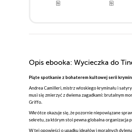
Opis
ebooka
: Wycieczka do Tin
Piąte spotkanie z bohaterem kultowej serii krym
Andrea Camilleri, mistrz włoskiego kryminału i satyr
musi się zmierzyć z dwiema zagadkami: brutalnym m
Griffo.
Wkrótce okazuje się, że pozornie niepowiązane spraw
sekretu, za którym stoi pewna globalna organizacja p
W tej opowieści o upadku ideałów i moralnych dylema