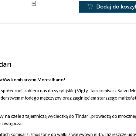
Dodaj do koszy
dari
inałów komisarzem Montalbano!
y społecznej, zabiera nas do sycylijskiej Vigty. Tam komisarz Salvo 
orderstwem młodego mężczyzny oraz zaginięciem starszego małżeńs
y, na czele z tajemniczą wycieczką do Tindari, prowadzą do mroczn
rzestępcza.
tach komisarz, zmuszony do walki z wpływową elitą, raz jeszcze udo