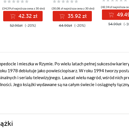
(42,34 zł najniższa ce
(34,39 zł najniższa cena z 30 dni)
(30,08 zł najniższa cena z 30 dni)
49.49
42.32 zł
35.92 zł
54.99zł
(-1
52.90zł
(-20%)
44.90zł
(-20%)
pedocle i mieszka w Rzymie. Po wielu latach pełnej sukcesów karier
roku 1978 debiutuje jako powieściopisarz. W roku 1994 tworzy post
nalnych i serialu telewizyjnego. Laueat wielu nagród, wśród nich pr
ności. Jego książki wydawane są na całym świecie i osiągnęły łączn
iążki