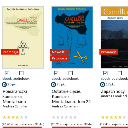
Promocja
Nowość
Promocja
Promocja
ebook
audiobook
ebook
audiobook
ebook
audiobook
20 pkt
25 pkt
17 pkt
Pomarańczki
Ostatnie cięcie.
Zapach nocy
komisarza
Komisarz
Andrea Camilleri
Montalbano
Montalbano. Tom 24
Andrea Camilleri
Andrea Camilleri
(20,40 zł najniższa cena z 30 dni)
(25,90 zł najniższa cena z 30 dni)
(17,40 zł najniższa ce