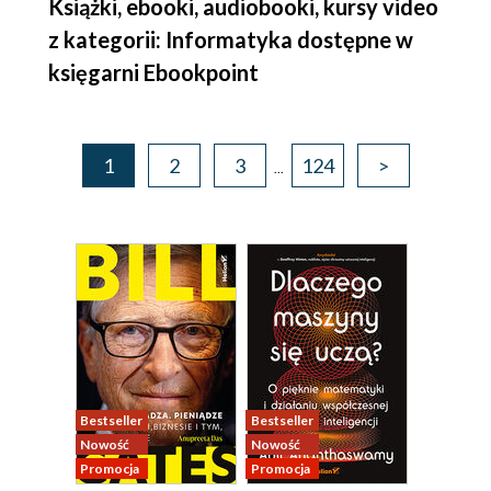
Książki, ebooki, audiobooki, kursy video
z kategorii: Informatyka dostępne w
księgarni Ebookpoint
1
2
3
124
>
...
Bestseller
Bestseller
Nowość
Nowość
Promocja
Promocja