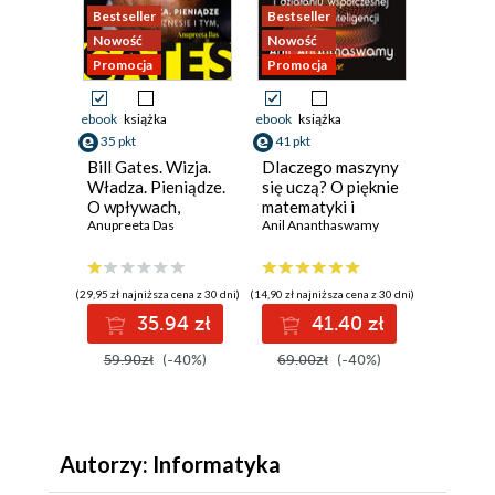
Bestseller
Bestseller
Promocj
Nowość
Nowość
Promocja
Promocja
ebook
książka
ebook
książka
ebook
ksi
35 pkt
41 pkt
48 pkt
Bill Gates. Wizja.
Dlaczego maszyny
Algory
Władza. Pieniądze.
się uczą? O pięknie
sztuczn
O wpływach,
matematyki i
inteligen
biznesie i tym, co
Anupreeta Das
działaniu
Anil Ananthaswamy
Ilustro
Rishal Hu
niejawne
współczesnej
przewod
sztucznej
inteligencji
(29,95 zł najniższa cena z 30 dni)
(14,90 zł najniższa cena z 30 dni)
(9,90 zł najni
35.94 zł
41.40 zł
4
59.90zł
(-40%)
69.00zł
(-40%)
89.00
Autorzy: Informatyka