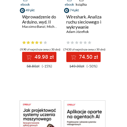
ebook
ebook
książka
49 pkt
74 pkt
Wprowadzenie do
Wireshark. Analiza
Arduino, wyd. II
ruchu sieciowego i
Massimo Banzi
,
Michael Shiloh
wykrywanie
włamań
Adam Józefiok
(9,90 zł najniższa cena z 30 dni)
(74,50 zł najniższa cena z 30 dni)
49.98 zł
74.50 zł
58.80zł
(-15%)
149.00zł
(-50%)