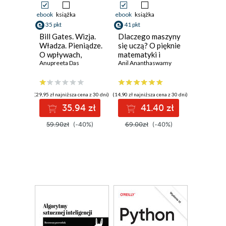
ebook
książka
ebook
książka
35 pkt
41 pkt
Bill Gates. Wizja.
Dlaczego maszyny
Władza. Pieniądze.
się uczą? O pięknie
O wpływach,
matematyki i
biznesie i tym, co
Anupreeta Das
działaniu
Anil Ananthaswamy
niejawne
współczesnej
sztucznej
inteligencji
(29,95 zł najniższa cena z 30 dni)
(14,90 zł najniższa cena z 30 dni)
35.94 zł
41.40 zł
59.90zł
(-40%)
69.00zł
(-40%)