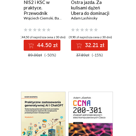
NIS2 i KSC w
Ostra jazda. Za
praktyce.
kulisami dążeń
Przewodnik
Ubera do dominacji
wdrożeniowy dla
Wojciech Ciemski
,
Bartłomiej Wieczorek
na świecie
Adam Lashinsky
organizacji
(44,50 zł najniższa cena z 30 dni)
(9,90 zł najniższa cena z 30 dni)
44.50 zł
32.21 zł
89.00zł
(-50%)
37.89zł
(-15%)