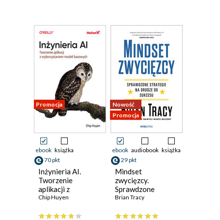
Promocja
Nowość
Promocja
ebook
książka
ebook
audiobook
książka
70 pkt
29 pkt
Inżynieria AI.
Mindset
Tworzenie
zwycięzcy.
aplikacji z
Sprawdzone
wykorzystaniem
Chip Huyen
strategie na
Brian Tracy
modeli bazowych
drodze do sukcesu