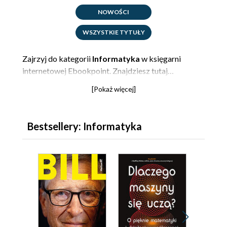
NOWOŚCI
WSZYSTKIE TYTUŁY
Zajrzyj do kategorii
Informatyka
w księgarni
internetowej Ebookpoint. Znajdziesz tutaj
bestsellerowe
książki, ebooki i kursy video
z
[Pokaż więcej]
branży IT. Sięgnij po najlepszą literaturę dla
specjalistów i rozwijaj doświadczenie, które już
posiadasz, lub rozpocznij swoją przygodę z
Bestsellery: Informatyka
programowaniem
,
cyberbezpieczeństwem
lub
grafiką komputerową
. Pogłębiaj swoją wiedzę tak,
jak Ci wygodnie - z tradycyjną książką, wygodnym
ebookiem lub nowoczesnym videokursem. Sprawdź,
jakie tytuły znajdziesz w kategorii Informatyka!