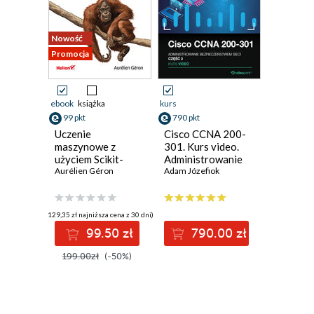
Nowość
Promocja
ebook
książka
kurs
99 pkt
790 pkt
Uczenie
Cisco CCNA 200-
maszynowe z
301. Kurs video.
użyciem Scikit-
Administrowanie
Learn i PyTorch.
Aurélien Géron
bezpieczeństwem
Adam Józefiok
Koncepcje,
sieci
narzędzia i techniki
umożliwiające
(129,35 zł najniższa cena z 30 dni)
konstruowanie
99.50 zł
790.00 zł
inteligentnych
systemów
199.00zł
(-50%)