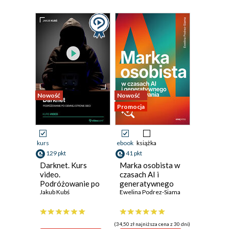
Nowość
Nowość
Promocja
kurs
ebook
książka
129 pkt
41 pkt
Darknet. Kurs
Marka osobista w
video.
czasach AI i
Podróżowanie po
generatywnego
ciemnej stronie
Jakub Kubś
wyszukiwania
Ewelina Podrez-Siama
sieci
(34,50 zł najniższa cena z 30 dni)