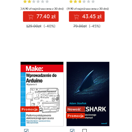
produktywność
neuronowe
(14,90 zł najniższa cena z 30 dni)
(9,90 zł najniższa cena z 30 dni)
77.40 zł
43.45 zł
129.00zł
(-40%)
79.00zł
(-45%)
Promocja
Nowość
Promocja