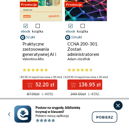
Promocja
Promocja
ebook
książka
ebook
książka
52 pkt
136 pkt
Praktyczne
CCNA 200-301.
zastosowania
Zostań
generatywnej AI i
administratorem
ChatGPT.
Valentina Alto
sieci
Adam Józefiok
Wykorzystaj
komputerowych
potencjał
Cisco. Wydanie II
inżynierii
(43,50 zł najniższa cena z 30 dni)
(124,50 zł najniższa cena z 30 dni)
promptów z
52.20 zł
136.95 zł
technologiami
OpenAI dla
87.00zł
(-40%)
249.00zł
(-45%)
zwiększenia
produktywności i
kreatywności.
Wydanie II