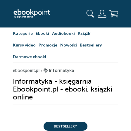
Kategorie
Ebooki
Audiobooki
Książki
Kursy video
Promocje
Nowości
Bestsellery
Darmowe ebooki
ebookpoint.pl
» 📚
Informatyka
Informatyka - księgarnia
Ebookpoint.pl - ebooki, książki
online
BESTSELLERY