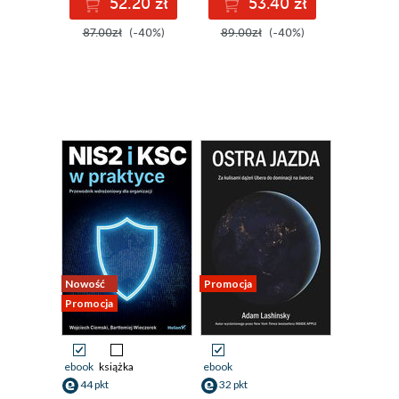
52.20 zł
53.40 zł
87.00zł
(-40%)
89.00zł
(-40%)
Nowość
Promocja
Promocja
ebook
książka
ebook
44 pkt
32 pkt