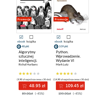
Promocja
Promocja
ebook
książka
ebook
książka
48 pkt
109 pkt
Algorytmy
Python.
sztucznej
Wprowadzenie.
inteligencji.
Wydanie VI
Ilustrowany
Rishal Hurbans
Mark Lutz
przewodnik
(9,90 zł najniższa cena z 30 dni)
(14,90 zł najniższa cena z 30 dni)
48.95 zł
109.45 zł
89.00zł
(-45%)
199.00zł
(-45%)