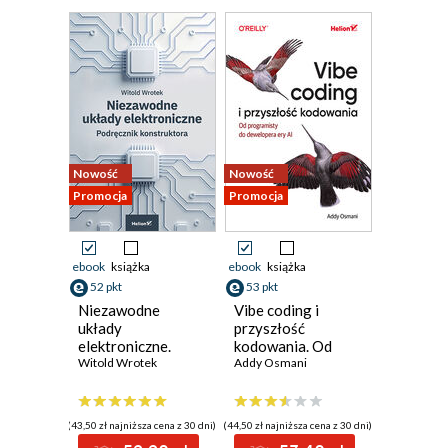
Nowość
Nowość
Promocja
Promocja
ebook
książka
ebook
książka
52 pkt
53 pkt
Niezawodne
Vibe coding i
układy
przyszłość
elektroniczne.
kodowania. Od
Podręcznik
Witold Wrotek
programisty do
Addy Osmani
konstruktora
dewelopera ery AI
(43,50 zł najniższa cena z 30 dni)
(44,50 zł najniższa cena z 30 dni)