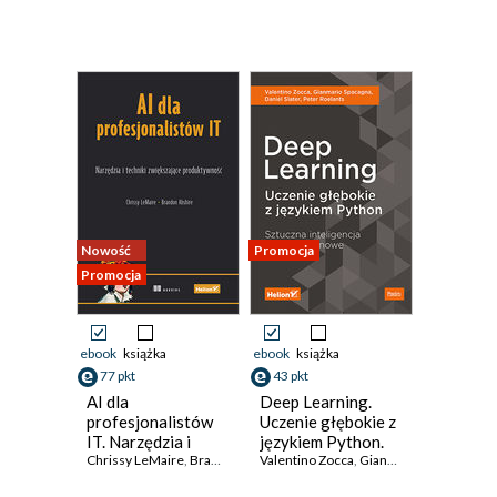
Nowość
Promocja
Promocja
ebook
książka
ebook
książka
77 pkt
43 pkt
AI dla
Deep Learning.
profesjonalistów
Uczenie głębokie z
IT. Narzędzia i
językiem Python.
techniki
Chrissy LeMaire
,
Brandon Abshire
Sztuczna
Valentino Zocca
,
Gianmario Spacagna
,
Da
zwiększające
inteligencja i sieci