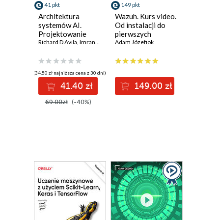
41 pkt
149 pkt
Architektura
Wazuh. Kurs video.
systemów AI.
Od instalacji do
Projektowanie
pierwszych
skalowalnego i
Richard D Avila
,
Imran Ahmad
alertów
Adam Józefiok
niezawodnego
oprogramowania
(34,50 zł najniższa cena z 30 dni)
41.40 zł
149.00 zł
69.00zł
(-40%)