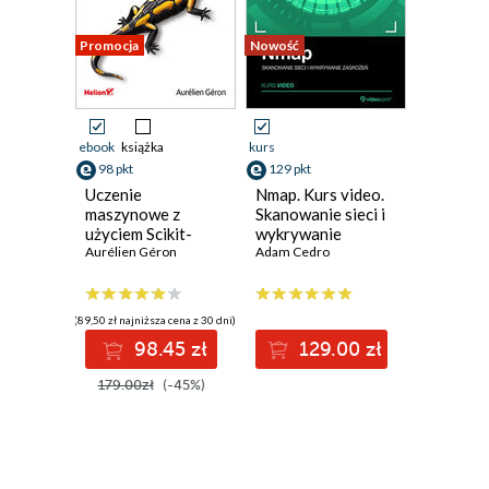
Promocja
Nowość
ebook
książka
kurs
98 pkt
129 pkt
Uczenie
Nmap. Kurs video.
maszynowe z
Skanowanie sieci i
użyciem Scikit-
wykrywanie
Learn, Keras i
Aurélien Géron
zagrożeń
Adam Cedro
TensorFlow.
Wydanie III
(89,50 zł najniższa cena z 30 dni)
98.45 zł
129.00 zł
179.00zł
(-45%)