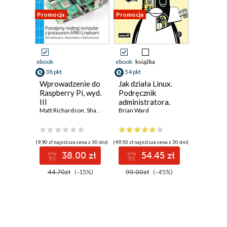
Promocja
Promocja
ebook
ebook
książka
38 pkt
54 pkt
Wprowadzenie do
Jak działa Linux.
Raspberry Pi, wyd.
Podręcznik
III
administratora.
Matt Richardson
,
Shawn Wallace
Wydanie III
Brian Ward
,
Wolfram Donat
(9,90 zł najniższa cena z 30 dni)
(49,50 zł najniższa cena z 30 dni)
38.00 zł
54.45 zł
44.70zł
(-15%)
99.00zł
(-45%)