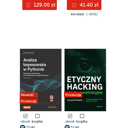
129.00 zł
41.40 zł
69.00zł
(-40%)
Nowość
Promocja
Promocja
ebook
książka
ebook
książka
53 pkt
53 pkt