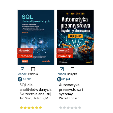
Nowość
Nowość
Promocja
Promocja
ebook
książka
ebook
książka
47 pkt
35 pkt
SQL dla
Automatyka
analityków danych.
przemysłowa i
Skutecznie analizuj
systemy
dane, wyciągaj
Jun Shan
,
Haibin Li
,
Matt Goldwasser
sterowania w
Witold Krieser
,
Upom Malik
,
Benjamin Johnsto
wartościowe
pigułce
wnioski i opanuj
zaawansowany