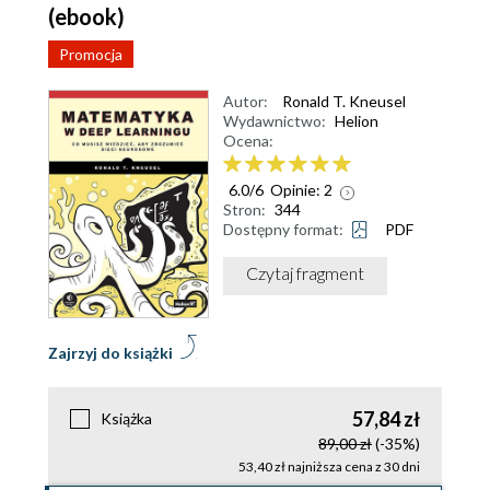
(ebook)
Promocja
Autor:
Ronald T. Kneusel
Wydawnictwo:
Helion
Ocena:
6.0
/
6
Opinie:
2
Stron:
344
Dostępny format:
PDF
Czytaj fragment
Zajrzyj do książki
57,84 zł
Książka
89,00 zł
(-35%)
53,40 zł najniższa cena z 30 dni