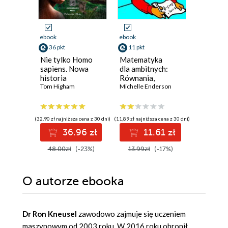
ebook
ebook
ebook
ksi
36 pkt
11 pkt
15 pkt
Nie tylko Homo
Matematyka
Prosta
sapiens. Nowa
dla ambitnych:
matematy
historia
Równania,
sprytnie
pochodzenia
Tom Higham
geometria,
Michelle Enderson
Piotr Kos
człowieka
statystyka,
rachunek
różniczkowy
(32,90 zł najniższa cena z 30 dni)
(11,89 zł najniższa cena z 30 dni)
(14,50 zł najni
i całkowy
36.96 zł
11.61 zł
1
48.00zł
(-23%)
13.99zł
(-17%)
29.00z
O autorze
ebooka
Dr Ron Kneusel
zawodowo zajmuje się uczeniem
maszynowym od 2003 roku. W 2016 roku obronił