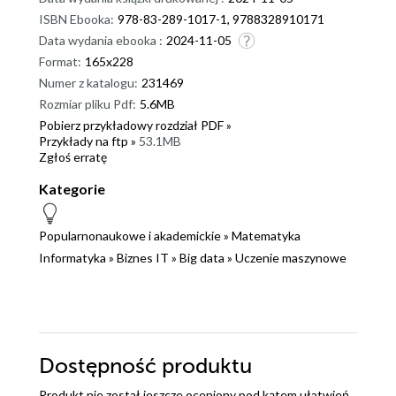
ISBN Ebooka:
978-83-289-1017-1, 9788328910171
Data wydania ebooka :
2024-11-05
Format:
165x228
Numer z katalogu:
231469
Rozmiar pliku Pdf:
5.6MB
Pobierz przykładowy rozdział PDF »
Przykłady na ftp »
53.1MB
Zgłoś erratę
Kategorie
Popularnonaukowe i akademickie
»
Matematyka
Informatyka
»
Biznes IT
»
Big data
»
Uczenie maszynowe
Dostępność produktu
Produkt nie został jeszcze oceniony pod kątem ułatwień