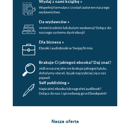
Wydaj z nami książkę »
Wypełnij formularz i zostań autorem naszego
pseudoodwrotności
wydawnictwa.
SVD w akcji
Da wydawców »
Dwa zastosowania
Jesteś średnim lub dużym wydawcą? Dołącz do
naszego systemu dystrybucji!
Podsumowanie
Dla biznesu »
7. Rachunek różniczkowy
Ebooki i audiobooki w Twojej firmie.
Nachylenie
Brakuje Ci jakiegoś ebooka? Daj znać!
Pochodne
Jeśli w naszej ofercie brakuje jakiegoś tytulu,
Definicja formalna
dołożymy starań, by jak najszybciej się u nas
pojawił.
Podstawowe zasady
Self publishing »
Funkcje trygonometryczne
Napisałeś ebooka lub nagrałeś audibook?
Funkcje wykładnicze i logarytmy
Dołącz do nas i sprzedawaj go w Ebookpoint!
Minima i maksima funkcji
Pochodne cząstkowe
Mieszane pochodne cząstkowe
Nasza oferta
Reguła łańcuchowa dla pochodnych