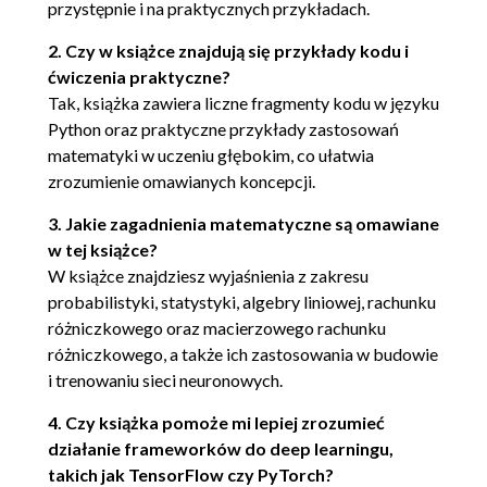
Histogramy i prawdopodobieństwa
przystępnie i na praktycznych przykładach.
Dyskretne rozkłady
2. Czy w książce znajdują się przykłady kodu i
prawdopodobieństwa
ćwiczenia praktyczne?
Ciągłe rozkłady prawdopodobieństwa
Tak, książka zawiera liczne fragmenty kodu w języku
Centralne twierdzenie graniczne
Python oraz praktyczne przykłady zastosowań
Prawo wielkich liczb
matematyki w uczeniu głębokim, co ułatwia
Twierdzenie Bayesa
zrozumienie omawianych koncepcji.
Rak czy nie rak
Aktualizacja prawdopodobieństwa a
3. Jakie zagadnienia matematyczne są omawiane
priori
w tej książce?
Twierdzenie Bayesa w uczeniu
W książce znajdziesz wyjaśnienia z zakresu
maszynowym
probabilistyki, statystyki, algebry liniowej, rachunku
różniczkowego oraz macierzowego rachunku
Podsumowanie
różniczkowego, a także ich zastosowania w budowie
4. Statystyka
i trenowaniu sieci neuronowych.
Rodzaje danych
4. Czy książka pomoże mi lepiej zrozumieć
Dane nominalne
działanie frameworków do deep learningu,
Dane porządkowe
takich jak TensorFlow czy PyTorch?
Dane interwałowe