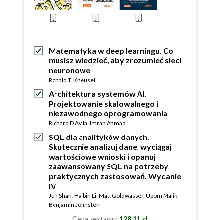
Matematyka w deep learningu. Co
musisz wiedzieć, aby zrozumieć sieci
neuronowe
Ronald T. Kneusel
Architektura systemów AI.
Projektowanie skalowalnego i
niezawodnego oprogramowania
Richard D Avila
,
Imran Ahmad
SQL dla analityków danych.
Skutecznie analizuj dane, wyciągaj
wartościowe wnioski i opanuj
zaawansowany SQL na potrzeby
praktycznych zastosowań. Wydanie
IV
Jun Shan
,
Haibin Li
,
Matt Goldwasser
,
Upom Malik
,
Benjamin Johnston
Cena zestawu:
128.11 zł