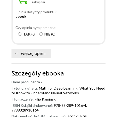
zakupem
Opinia dotyczy produktu:
ebook
Czy opinia była pomocna:
TAK
(
0
)
NIE
(
0
)
więcej opinii
Szczegóły
ebooka
Dane producenta
»
Tytuł oryginału:
Math for Deep Learning: What You Need
to Know to Understand Neural Networks
Tłumaczenie:
Filip Kamiński
ISBN Książki drukowanej:
978-83-289-1016-4,
9788328910164
Data wydania książki drukowanej :
2024-11-05