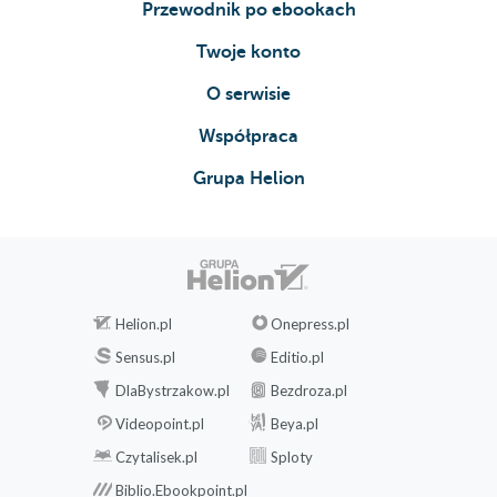
Przewodnik po ebookach
cząstkowych
Gradienty
Twoje konto
Obliczanie gradientu
O serwisie
Wizualizacja gradientu
Współpraca
Podsumowanie
Grupa Helion
8. Macierzowy rachunek różniczkowy
Formuły
Funkcja wektorowa z argumentem
skalarnym
Funkcja skalarna z argumentem
Helion.pl
Onepress.pl
wektorowym
Funkcja wektorowa przyjmująca wektor
Sensus.pl
Editio.pl
Funkcja macierzowa przyjmująca skalar
DlaBystrzakow.pl
Bezdroza.pl
Funkcja skalarna przyjmująca macierz
Videopoint.pl
Beya.pl
Tożsamości
Czytalisek.pl
Sploty
Funkcja skalarna z argumentem
Biblio.Ebookpoint.pl