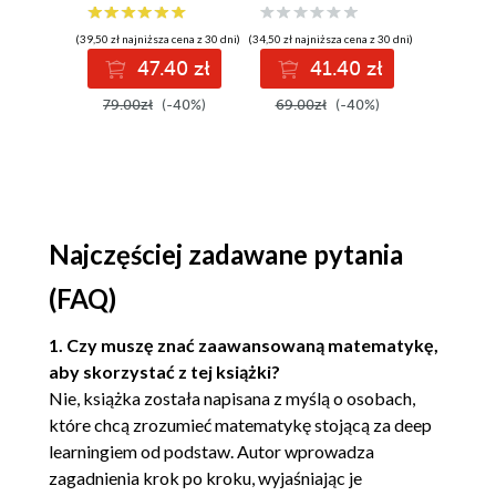
wnioski i opanuj
oprogramowania
Reguły prawdopodobieństwa
zaawansowany
(39,50 zł najniższa cena z 30 dni)
(34,50 zł najniższa cena z 30 dni)
(29,95 zł najni
SQL na potrzeby
Prawdopodobieństwo zdarzenia
47.40 zł
41.40 zł
3
praktycznych
Reguła dodawania
zastosowań.
79.00zł
(-40%)
69.00zł
(-40%)
59.90z
Reguła mnożenia
Wydanie IV
Ponowne spojrzenie na regułę
dodawania
Paradoks dnia urodzin
Prawdopodobieństwo warunkowe
Prawdopodobieństwo całkowite
Najczęściej zadawane pytania
Prawdopodobieństwo łączne i brzegowe
(FAQ)
Tabele prawdopodobieństwa łącznego
Reguła łańcuchowa dla
1. Czy muszę znać zaawansowaną matematykę,
prawdopodobieństwa
aby skorzystać z tej książki?
Podsumowanie
Nie, książka została napisana z myślą o osobach,
które chcą zrozumieć matematykę stojącą za deep
3. Więcej prawdopodobieństwa
learningiem od podstaw. Autor wprowadza
Rozkłady prawdopodobieństwa
zagadnienia krok po kroku, wyjaśniając je