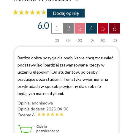
Dodaj opinię
6.0
1
2
3
4
5
6
(0)
(0)
(0)
(0)
(0)
(2)
Bardzo dobra pozycja dla osob, ktore chcą zrozumieć
podstawy jak i bardziej zaawansowane rzeczy w
uczeniu głębokim. Od studentow, po osoby
pracujące poza studiami. Tematyka wyjaśniona na
przykładach w sposob przyjemny dla osob nie
będących matematykami.
Opinia: anonimowa
Opinia dodana: 2025-04-06
Ocena: 6
Opinia
potwierdzona