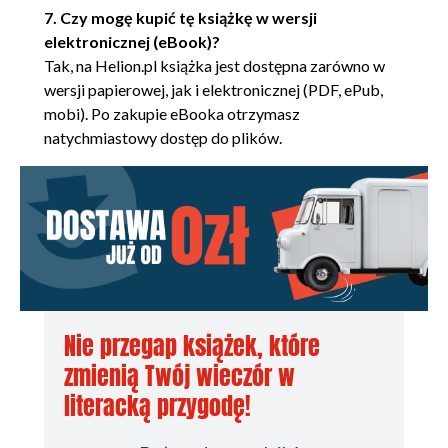
Podsumowanie
7. Czy mogę kupić tę książkę w wersji
5. Algebra liniowa
elektronicznej (eBook)?
Skalary, wektory, macierze i tensory
Tak, na Helion.pl książka jest dostępna zarówno w
wersji papierowej, jak i elektronicznej (PDF, ePub,
Skalary
mobi). Po zakupie eBooka otrzymasz
Wektory
natychmiastowy dostęp do plików.
Macierze
Tensory
Arytmetyka tensorów
Operacje tablicowe
Operacje wektorowe
Mnożenie macierzy
Iloczyn Kroneckera
Podsumowanie
Nie przegap książek, które
6. Więcej algebry liniowej
zmienią Twój wieczór w
Macierze kwadratowe
literacką przygodę!
Dlaczego macierze kwadratowe?
Transpozycja, ślad i potęgowanie