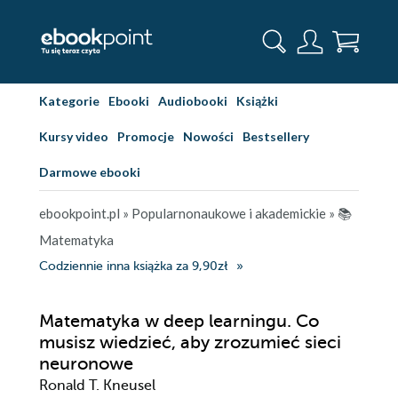
Kategorie
Ebooki
Audiobooki
Książki
Kursy video
Promocje
Nowości
Bestsellery
Darmowe ebooki
ebookpoint.pl
»
Popularnonaukowe i akademickie
»
📚
Matematyka
Codziennie inna książka za 9,90zł
Matematyka w deep learningu. Co
musisz wiedzieć, aby zrozumieć sieci
neuronowe
Ronald T. Kneusel