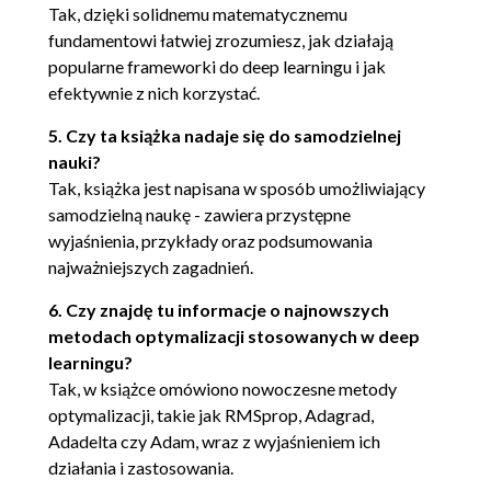
Tak, dzięki solidnemu matematycznemu
Dane ilorazowe
fundamentowi łatwiej zrozumiesz, jak działają
Wykorzystanie danych nominalnych w
popularne frameworki do deep learningu i jak
uczeniu głębokim
efektywnie z nich korzystać.
Statystyki podsumowujące
5. Czy ta książka nadaje się do samodzielnej
Średnie i mediana
nauki?
Miary zmienności
Tak, książka jest napisana w sposób umożliwiający
Kwantyle i wykresy pudełkowe
samodzielną naukę - zawiera przystępne
wyjaśnienia, przykłady oraz podsumowania
Braki w danych
najważniejszych zagadnień.
Korelacja
6. Czy znajdę tu informacje o najnowszych
Współczynnik korelacji Pearsona
metodach optymalizacji stosowanych w deep
Korelacja Spearmana
learningu?
Testowanie hipotez
Tak, w książce omówiono nowoczesne metody
Hipotezy
optymalizacji, takie jak RMSprop, Adagrad,
Test t
Adadelta czy Adam, wraz z wyjaśnieniem ich
Test U Manna-Whitneya
działania i zastosowania.