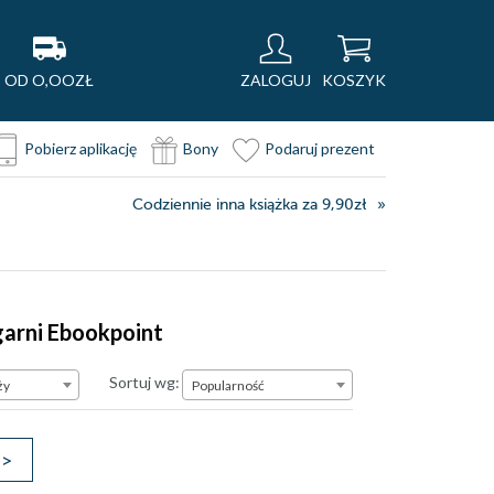
OD O,OOZŁ
ZALOGUJ
KOSZYK
Pobierz aplikację
Bony
Podaruj prezent
Codziennie inna książka za 9,90zł
ęgarni Ebookpoint
Popularność
Sortuj wg:
ży
Popularność
>