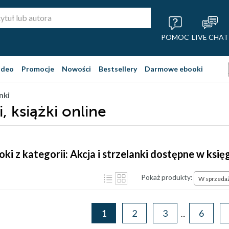
POMOC
LIVE CHAT
ideo
Promocje
Nowości
Bestsellery
Darmowe ebooki
nki
i, książki online
oki z kategorii: Akcja i strzelanki dostępne w ksi
Pokaż produkty:
W sprzeda
1
2
3
6
...