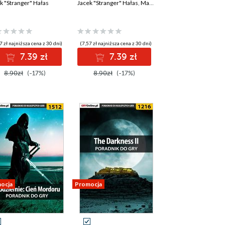
k "Stranger" Hałas
Jacek "Stranger" Hałas
,
Maciej "Elrond" Myrcha
7 zł najniższa cena z 30 dni)
(7,57 zł najniższa cena z 30 dni)
7.39 zł
7.39 zł
8.90zł
(-17%)
8.90zł
(-17%)
ocja
Promocja