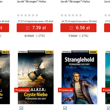
as
Jacek "Stranger" Hałas
Jacek "Stranger" Hałas
Jace
z 30 dni)
(7,57 zł najniższa cena z 30 dni)
(6,72 zł najniższa cena z 30 dni)
(7,5
ł
7.39 zł
6.56 zł
)
8.90zł
(-17%)
7.90zł
(-17%)
Promocja
Promocja
Prom