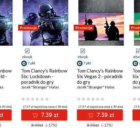
Promocja
Promocja
Prom
ebook
ebook
ebo
7 pkt
7 pkt
ainbow
Tom Clancy's Rainbow
Tom Clancy's Rainbow
Tom
ld -
Six: Lockdown -
Six Vegas 2 - poradnik
Six
poradnik do gry
do gry
do 
as
Jacek "Stranger" Hałas
Jacek "Stranger" Hałas
Jace
z 30 dni)
(7,57 zł najniższa cena z 30 dni)
(7,57 zł najniższa cena z 30 dni)
(7,5
zł
7.39 zł
7.39 zł
)
8.90zł
(-17%)
8.90zł
(-17%)