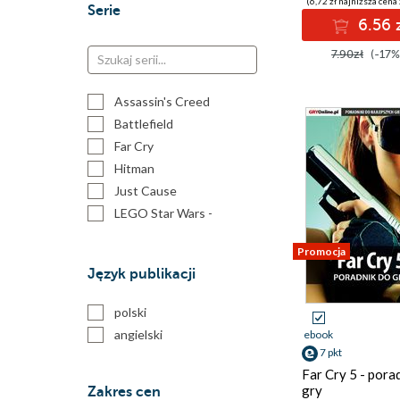
(6,72 zł najniższa cena 
Serie
6.56 
7.90zł
(-17%
Assassin's Creed
Battlefield
Far Cry
Hitman
Just Cause
LEGO Star Wars -
poradnik do gry
Star Wars - poradnik do
Promocja
gry
Język publikacji
polski
angielski
ebook
7 pkt
Far Cry 5 - pora
gry
Zakres cen