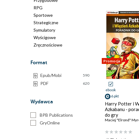
Przygodowe
RPG
Sportowe
Strategiczne
Symulatory
Wyścigowe
Zręcznościowe
Promocja
Format
Epub/Mobi
590
PDF
620
ebook
6 pkt
Wydawca
Harry Potter i W
Azkabanu - pora
do gry
BPB Publications
Maciej "Elrond" Myr
GryOnline