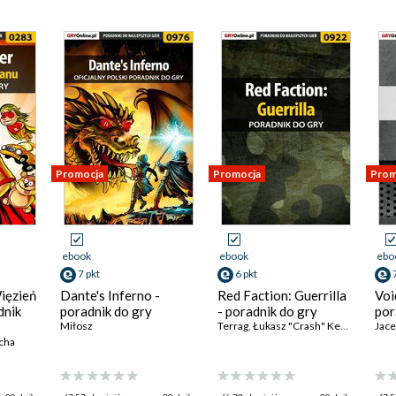
Promocja
Promocja
Prom
ebook
ebook
ebo
7 pkt
6 pkt
ięzień
Dante's Inferno -
Red Faction: Guerrilla
Voi
dnik
poradnik do gry
- poradnik do gry
por
Miłosz
Terrag
,
Łukasz "Crash" Kendryna
Jace
cha