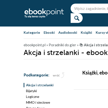
Kategorie
Ebooki
Audiobooki
Książki
Kursy v
ebookpoint.pl
» Poradniki do gier
» 📚
Akcja i strzela
Akcja i strzelanki - ebook
Książki, ebo
Podkategorie:
wróć
Akcja i strzelanki
Bijatyki
Logiczne
MMO i sieciowe