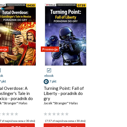
ocja
Promocja
ok
ebook
7 pkt
7 pkt
al Overdose: A
Turning Point: Fall of
slinger's Tale in
Liberty - poradnik do
ico - poradnik do
gry
k "Stranger" Hałas
Jacek "Stranger" Hałas
7 zł najniższa cena z 30 dni)
(7,57 zł najniższa cena z 30 dni)