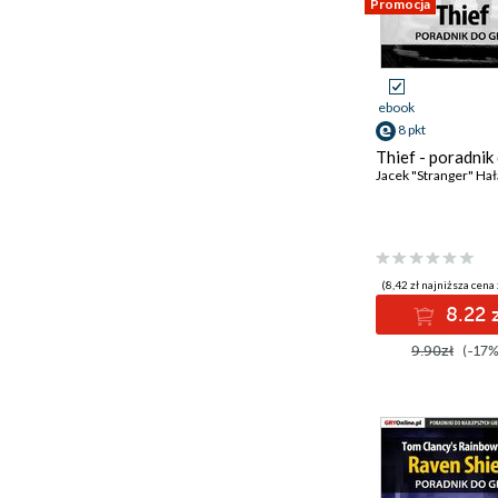
Promocja
ebook
8 pkt
Thief - poradnik
Jacek "Stranger" Hał
(8,42 zł najniższa cena 
8.22 
9.90zł
(-17%