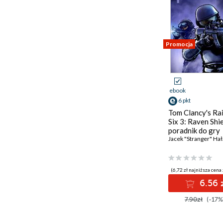
Promocja
ebook
6 pkt
Tom Clancy's R
Six 3: Raven Shie
poradnik do gry
Jacek "Stranger" Hał
(6,72 zł najniższa cena 
6.56 
7.90zł
(-17%