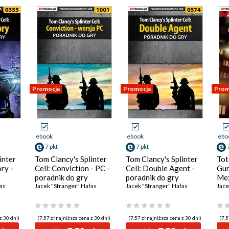
Promocja
Promocja
Prom
ebook
ebook
ebo
7 pkt
7 pkt
inter
Tom Clancy's Splinter
Tom Clancy's Splinter
Tot
ry -
Cell: Conviction - PC -
Cell: Double Agent -
Gun
poradnik do gry
poradnik do gry
Mex
as
Jacek "Stranger" Hałas
Jacek "Stranger" Hałas
gry
Jace
z 30 dni)
(7,57 zł najniższa cena z 30 dni)
(7,57 zł najniższa cena z 30 dni)
(7,5