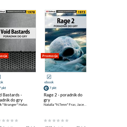
ocja
Promocja
ok
ebook
7 pkt
7 pkt
d Bastards -
Rage 2 - poradnik do
adnik do gry
gry
k "Stranger" Hałas
Natalia "N.Tenn" Fras
,
Jacek "Stranger" Hałas