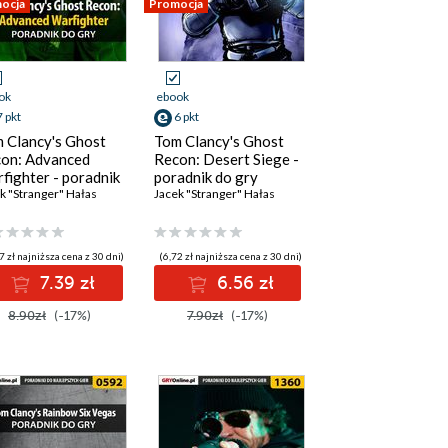
ocja
Promocja
ok
ebook
7 pkt
6 pkt
 Clancy's Ghost
Tom Clancy's Ghost
on: Advanced
Recon: Desert Siege -
fighter - poradnik
poradnik do gry
gry
k "Stranger" Hałas
Jacek "Stranger" Hałas
7 zł najniższa cena z 30 dni)
(6,72 zł najniższa cena z 30 dni)
7.39 zł
6.56 zł
8.90zł
(-17%)
7.90zł
(-17%)