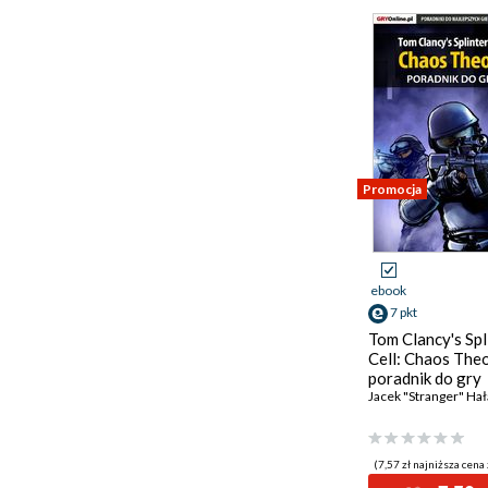
Promocja
ebook
7 pkt
Tom Clancy's Spl
Cell: Chaos Theo
poradnik do gry
Jacek "Stranger" Hał
(7,57 zł najniższa cena 