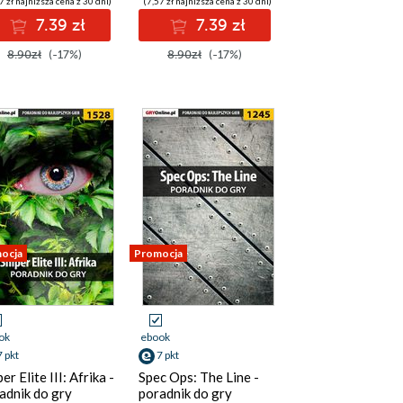
7 zł najniższa cena z 30 dni)
(7,57 zł najniższa cena z 30 dni)
7.39 zł
7.39 zł
8.90zł
(-17%)
8.90zł
(-17%)
ocja
Promocja
ok
ebook
7 pkt
7 pkt
er Elite III: Afrika -
Spec Ops: The Line -
adnik do gry
poradnik do gry