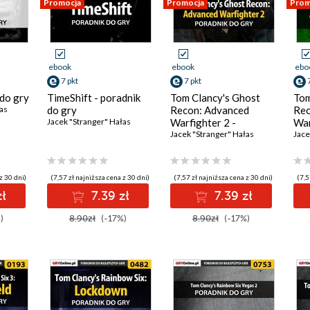
Promocja
Promocja
Prom
ebook
ebook
ebo
7 pkt
7 pkt
 do gry
TimeShift - poradnik
Tom Clancy's Ghost
Tom
as
do gry
Recon: Advanced
Rec
Jacek "Stranger" Hałas
Warfighter 2 -
War
poradnik do gry
Jacek "Stranger" Hałas
do 
Jace
z 30 dni)
(7,57 zł najniższa cena z 30 dni)
(7,57 zł najniższa cena z 30 dni)
(7,5
zł
7.39 zł
7.39 zł
)
8.90zł
(-17%)
8.90zł
(-17%)