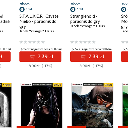
ebook
ebook
ebo
7 pkt
7 pkt
eń
S.T.A.L.K.E.R.: Czyste
Stranglehold -
Śró
radnik
Niebo - poradnik do
poradnik do gry
Mor
gry
Jacek "Stranger" Hałas
gry
as
Jacek "Stranger" Hałas
Jace
z 30 dni)
(7,57 zł najniższa cena z 30 dni)
(7,57 zł najniższa cena z 30 dni)
(7,5
ł
7.39 zł
7.39 zł
)
8.90zł
(-17%)
8.90zł
(-17%)