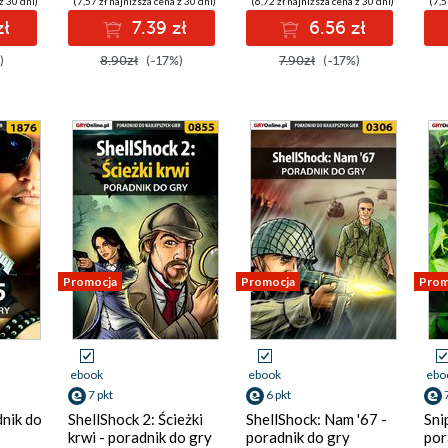
z 30 dni)
(7,57 zł najniższa cena z 30 dni)
(6,72 zł najniższa cena z 30 dni)
(7,5
zł
7.39 zł
6.56 zł
)
8.90zł
(-17%)
7.90zł
(-17%)
Promocja
Promocja
Prom
ebook
ebook
ebo
7 pkt
6 pkt
dnik do
ShellShock 2: Ścieżki
ShellShock: Nam '67 -
Snip
krwi - poradnik do gry
poradnik do gry
por