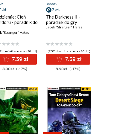
ok
ebook
7 pkt
7 pkt
dziemie: Cień
The Darkness II -
doru - poradnik do
poradnik do gry
Jacek "Stranger" Hałas
k "Stranger" Hałas
7 zł najniższa cena z 30 dni)
(7,57 zł najniższa cena z 30 dni)
7.39 zł
7.39 zł
8.90zł
(-17%)
8.90zł
(-17%)