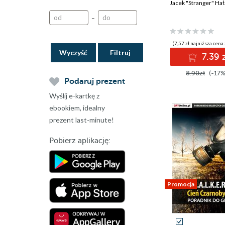
Jacek "Stranger" Hał
–
(7,57 zł najniższa cena 
Wyczyść
7.39 z
8.90zł
(-17%
Podaruj prezent
Wyślij e-kartkę z
ebookiem, idealny
prezent last-minute!
Pobierz aplikację:
Promocja