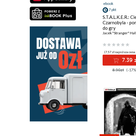
ebook
7 pkt
S.T.A.L.K.E.R.: Ci
Czarnobyla - po
do gry
Jacek "Stranger" Hał
(7,57 zł najniższa cena 
7.39 z
8.90zł
(-17%