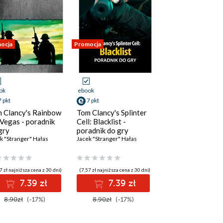
ocja
Promocja
ok
ebook
7 pkt
7 pkt
 Clancy's Rainbow
Tom Clancy's Splinter
 Vegas - poradnik
Cell: Blacklist -
gry
poradnik do gry
k "Stranger" Hałas
Jacek "Stranger" Hałas
7 zł najniższa cena z 30 dni)
(7,57 zł najniższa cena z 30 dni)
7.39 zł
7.39 zł
8.90zł
(-17%)
8.90zł
(-17%)