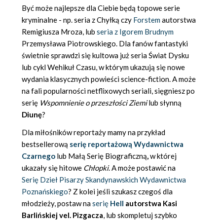
Być może najlepsze dla Ciebie będą topowe serie
kryminalne - np. seria z Chyłką czy
Forstem
autorstwa
Remigiusza Mroza, lub
seria z Igorem Brudnym
Przemysława Piotrowskiego. Dla fanów fantastyki
świetnie sprawdzi się kultowa już seria Świat Dysku
lub cykl Wehikuł Czasu, w którym ukazują się nowe
wydania klasycznych powieści science-fiction. A może
na fali popularności netflixowych seriali, sięgniesz po
serię
Wspomnienie o przeszłości Ziemi
lub słynną
Diunę
?
Dla miłośników reportaży mamy na przykład
bestsellerową
serię reportażową Wydawnictwa
Czarnego
lub Małą Serię Biograficzną
,
w której
ukazały się hitowe
Chłopki
. A może postawić na
Serię Dzieł Pisarzy Skandynawskich
Wydawnictwa
Poznańskiego
? Z kolei jeśli szukasz czegoś dla
młodzieży, postaw na
serię
Hell
autorstwa Kasi
Barlińskiej vel. Pizgacza
, lub skompletuj szybko