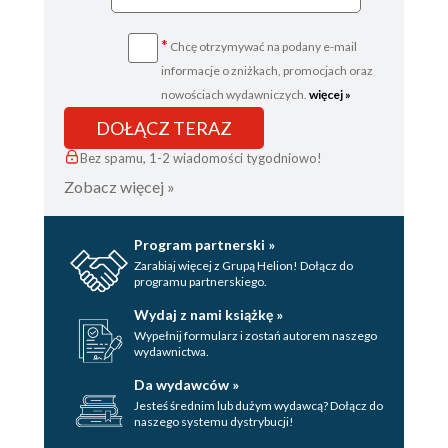
*
Chcę otrzymywać na podany e-mail
informacje o zniżkach, promocjach oraz
nowościach wydawniczych.
więcej »
DOŁĄCZ TERAZ
Bez spamu, 1-2 wiadomości tygodniowo!
Zobacz więcej »
Program partnerski »
Zarabiaj więcej z Grupą Helion! Dołącz do
programu partnerskiego.
Wydaj z nami książkę »
Wypełnij formularz i zostań autorem naszego
wydawnictwa.
Da wydawców »
Jesteś średnim lub dużym wydawcą? Dołącz do
naszego systemu dystrybucji!