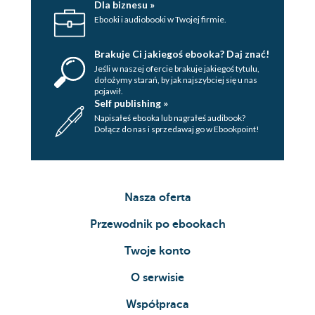
Dla biznesu »
Ebooki i audiobooki w Twojej firmie.
Brakuje Ci jakiegoś ebooka? Daj znać!
Jeśli w naszej ofercie brakuje jakiegoś tytulu,
dołożymy starań, by jak najszybciej się u nas
pojawił.
Self publishing »
Napisałeś ebooka lub nagrałeś audibook?
Dołącz do nas i sprzedawaj go w Ebookpoint!
Nasza oferta
Przewodnik po ebookach
Twoje konto
O serwisie
Współpraca