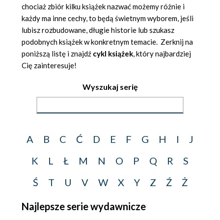
chociaż zbiór kilku książek nazwać możemy różnie i
każdy ma inne cechy, to będą świetnym wyborem, jeśli
lubisz rozbudowane, długie historie lub szukasz
podobnych książek w konkretnym temacie. Zerknij na
poniższą listę i znajdź
cykl książek
, który najbardziej
Cię zainteresuje!
Wyszukaj serię
A
B
C
Ć
D
E
F
G
H
I
J
K
L
Ł
M
N
O
P
Q
R
S
Ś
T
U
V
W
X
Y
Z
Ź
Ż
Najlepsze serie wydawnicze