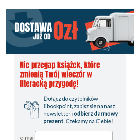
Nie przegap książek, które
zmienią Twój wieczór w
literacką przygodę!
Dołącz do czytelników
Ebookpoint, zapisz się na nasz
newsletter i
odbierz darmowy
prezent
. Czekamy na Ciebie!
e-mail