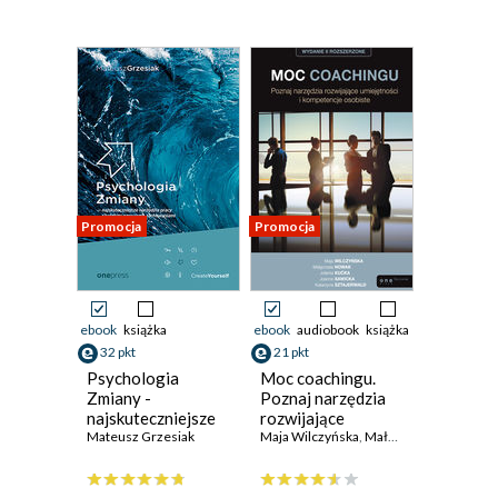
Promocja
Promocja
ebook
książka
ebook
audiobook
książka
32 pkt
21 pkt
Psychologia
Moc coachingu.
Zmiany -
Poznaj narzędzia
najskuteczniejsze
rozwijające
narzędzia pracy z
Mateusz Grzesiak
umiejętności i
Maja Wilczyńska
,
Małgorzata Nowak
,
Jo
ludzkimi emocjami,
kompetencje
zachowaniami i
osobiste. Wydanie