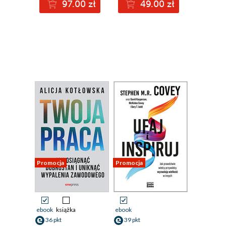
97.00 zł
49.00 zł
Promocja
Promocja
ebook
książka
ebook
36 pkt
39 pkt