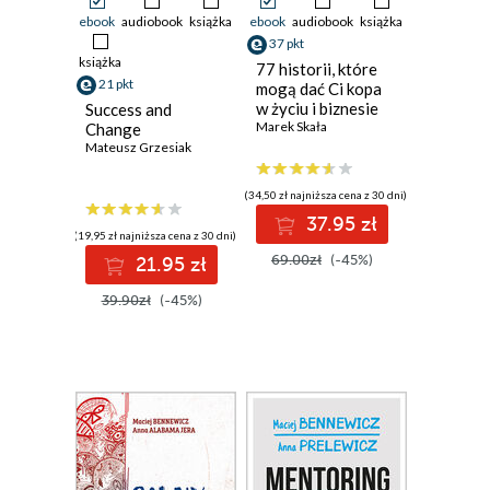
ebook
audiobook
książka
ebook
audiobook
książka
37 pkt
książka
77 historii, które
21 pkt
mogą dać Ci kopa
w życiu i biznesie
Success and
[przepakowanie]
Marek Skała
Change
Mateusz Grzesiak
(34,50 zł najniższa cena z 30 dni)
37.95 zł
(19,95 zł najniższa cena z 30 dni)
69.00zł
(-45%)
21.95 zł
39.90zł
(-45%)