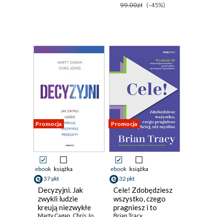
99.00zł
(-45%)
Promocja
Promocja
ebook
książka
ebook
książka
37 pkt
32 pkt
Decyzyjni. Jak
Cele! Zdobędziesz
zwykli ludzie
wszystko, czego
kreują niezwykłe
pragniesz i to
produkty
Marty Cagan
,
Chris Jones
szybciej, niż
Brian Tracy