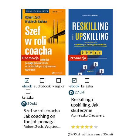
Promocja
Promocja
ebook
audiobook
książka
ebook
książka
27 pkt
książka
Reskilling i
30 pkt
upskilling. Jak
skutecznie
Szef w roli coacha.
wspomagać
Agnieszka Ciećwierz
Jak coaching on
rozwój
the job pomaga
pracowników
pracownikom w
Robert Zych
,
Wojciech Badura
samodzielnym
(24,95 zł najniższa cena z 30 dni)