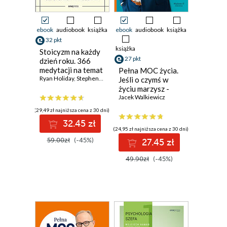
ebook
audiobook
książka
ebook
audiobook
książka
32 pkt
książka
Stoicyzm na każdy
27 pkt
dzień roku. 366
medytacji na temat
Pełna MOC życia.
mądrości,
Ryan Holiday
,
Stephen Hanselman
Jeśli o czymś w
wytrwałości i
życiu marzysz -
sztuki życia
sięgnij po to.
Jacek Walkiewicz
Wydanie II
(29,49 zł najniższa cena z 30 dni)
zmienione
32.45 zł
(24,95 zł najniższa cena z 30 dni)
59.00zł
(-45%)
27.45 zł
49.90zł
(-45%)