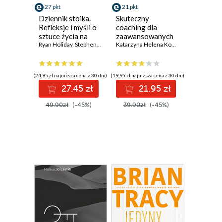
27 pkt
21 pkt
Dziennik stoika.
Skuteczny
Refleksje i myśli o
coaching dla
sztuce życia na
zaawansowanych
366 dni
Ryan Holiday
,
Stephen Hanselman
Katarzyna Helena Kowalska
(24,95 zł najniższa cena z 30 dni)
(19,95 zł najniższa cena z 30 dni)
27.45 zł
21.95 zł
49.90zł
(-45%)
39.90zł
(-45%)