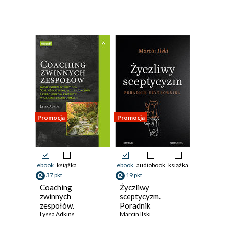
Promocja
Promocja
ebook
książka
ebook
audiobook
książka
37 pkt
19 pkt
Coaching
Życzliwy
zwinnych
sceptycyzm.
zespołów.
Poradnik
Kompendium
Lyssa Adkins
użytkownika
Marcin Ilski
wiedzy dla