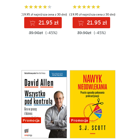
Campbella,
słynnego coacha z
Doliny Krzemowej
(19,95 zł najniższa cena z 30 dni)
(19,95 zł najniższa cena z 30 dni)
21.95 zł
21.95 zł
39.90zł
(-45%)
39.90zł
(-45%)
Promocja
Promocja