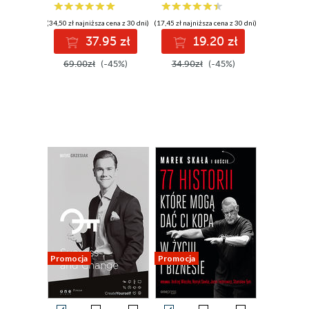
ScrumMasterów,
Agile Coachów i
(34,50 zł najniższa cena z 30 dni)
(17,45 zł najniższa cena z 30 dni)
kierowników
37.95 zł
19.20 zł
projektu w okresie
transformacji
69.00zł
(-45%)
34.90zł
(-45%)
Promocja
Promocja