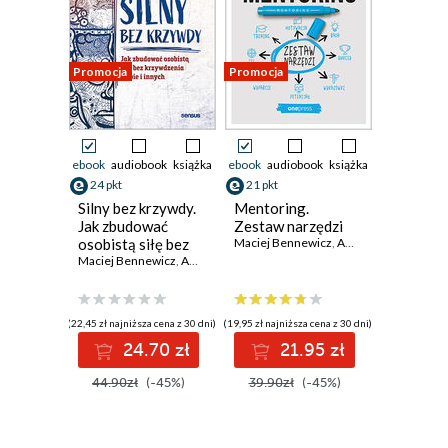
Promocja
Promocja
ebook
audiobook
książka
ebook
audiobook
książka
24 pkt
21 pkt
Silny bez krzywdy.
Mentoring.
Jak zbudować
Zestaw narzędzi
osobistą siłę bez
Maciej Bennewicz
,
Anna Prelewicz
krzywdzenia siebie
Maciej Bennewicz
,
Anna Jera
i innych
(22,45 zł najniższa cena z 30 dni)
(19,95 zł najniższa cena z 30 dni)
24.70 zł
21.95 zł
44.90zł
(-45%)
39.90zł
(-45%)