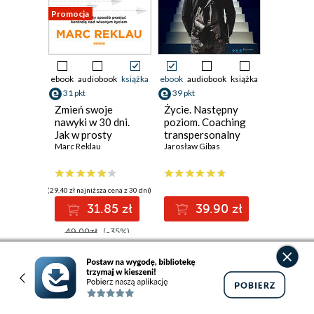
Promocja
ebook
audiobook
książka
ebook
audiobook
książka
31 pkt
39 pkt
Zmień swoje
Życie. Następny
nawyki w 30 dni.
poziom. Coaching
Jak w prosty
transpersonalny
sposób przejąć
Marc Reklau
Jarosław Gibas
kontrolę nad
własnym życiem
(29,40 zł najniższa cena z 30 dni)
31.85 zł
39.90 zł
49.00zł
(-35%)