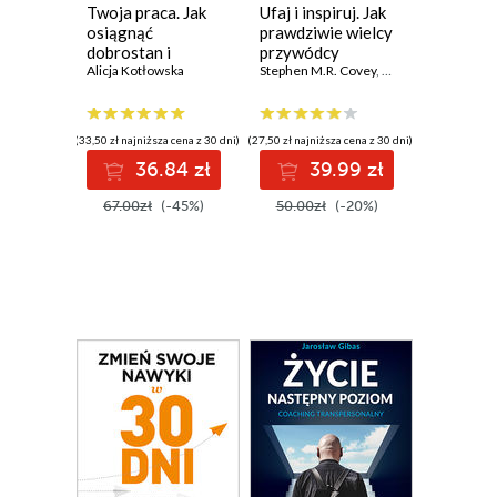
Twoja praca. Jak
Ufaj i inspiruj. Jak
osiągnąć
prawdziwie wielcy
dobrostan i
przywódcy
uniknąć wypalenia
Alicja Kotłowska
wyzwalają
Stephen M.R. Covey
,
David Kasperson
,
M
zawodowego
wielkość w innych
(33,50 zł najniższa cena z 30 dni)
(27,50 zł najniższa cena z 30 dni)
36.84 zł
39.99 zł
67.00zł
(-45%)
50.00zł
(-20%)