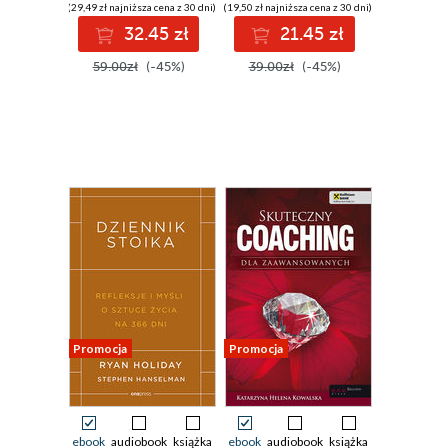
myśleniem
II rozszerzone
(29,49 zł najniższa cena z 30 dni)
(19,50 zł najniższa cena z 30 dni)
32.45 zł
21.45 zł
59.00zł
(-45%)
39.00zł
(-45%)
Promocja
Promocja
ebook
audiobook
książka
ebook
audiobook
książka