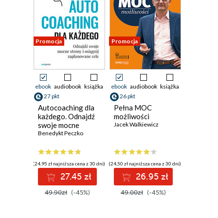
Promocja
Promocja
ebook
audiobook
książka
ebook
audiobook
książka
27 pkt
26 pkt
Autocoaching dla
Pełna MOC
każdego. Odnajdź
możliwości
swoje mocne
Jacek Walkiewicz
strony i osiągnij
Benedykt Peczko
zaplanowane cele
(24,95 zł najniższa cena z 30 dni)
(24,50 zł najniższa cena z 30 dni)
27.45 zł
26.95 zł
49.90zł
(-45%)
49.00zł
(-45%)