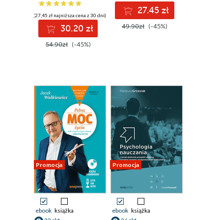
znajdowaniu
27.45 zł
rozwiązań
(27,45 zł najniższa cena z 30 dni)
49.90zł
(-45%)
30.20 zł
54.90zł
(-45%)
Promocja
Promocja
ebook
książka
ebook
książka