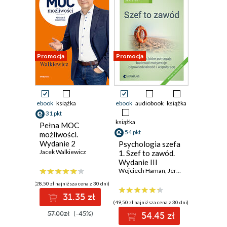
Promocja
Promocja
ebook
książka
ebook
audiobook
książka
31 pkt
książka
Pełna MOC
54 pkt
możliwości.
Wydanie 2
Psychologia szefa
rozszerzone
Jacek Walkiewicz
1. Szef to zawód.
Wydanie III
rozszerzone
Wojciech Haman
,
Jerzy Gut
(28,50 zł najniższa cena z 30 dni)
31.35 zł
(49,50 zł najniższa cena z 30 dni)
57.00zł
(-45%)
54.45 zł