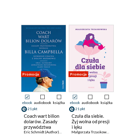
Promocja
Promocja
ebook
audiobook
książka
ebook
audiobook
książka
21 pkt
21 pkt
Coach wart bilion
Czuła dla siebie.
dolarów. Zasady
Żyj wolna od presji
przywództwa
i lęku
według Billa
Eric Schmidt (Author)
,
Jonathan Rosenberg (Author)
Małgorzata Trzaskowska
,
Alan Eagle (Auth