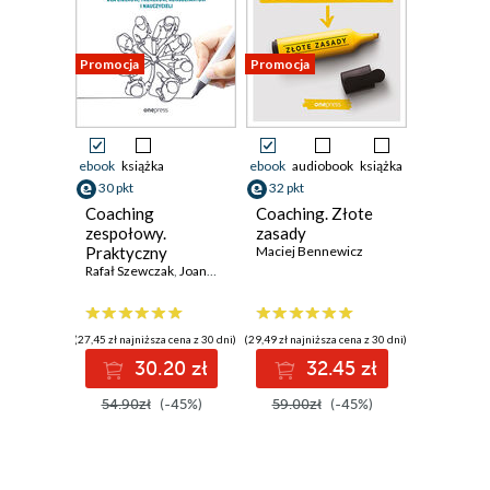
Promocja
Promocja
ebook
książka
ebook
audiobook
książka
30 pkt
32 pkt
Coaching
Coaching. Złote
zespołowy.
zasady
Praktyczny
Maciej Bennewicz
przewodnik dla
Rafał Szewczak
,
Joanna Grela
,
Michał Bloch
liderów, trenerów,
konsultantów i
nauczycieli
(27,45 zł najniższa cena z 30 dni)
(29,49 zł najniższa cena z 30 dni)
30.20 zł
32.45 zł
54.90zł
(-45%)
59.00zł
(-45%)