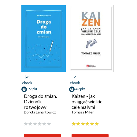
ebook
ebook
97 pkt
49 pkt
Droga do zmian.
Kaizen - jak
Dziennik
osiągać wielkie
rozwojowy
cele małymi
Dorota Lenartowicz
krokami
Tomasz Miler