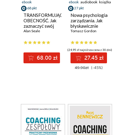
ebook
ebook
audiobook
książka
68 pkt
27 pkt
TRANSFORMUJĄCA
Nowa psychologia
OBECNOŚĆ. Jak
zarządzania. Jak
zaznaczyć swój
błyskawicznie
wpływ w
Alan Seale
zmotywować tych,
Tomasz Gordon
gwałtownie
którym chce się
zmieniającym się
najmniej
świecie.
(24,95 zł najniższa cena z 30 dni)
Narzędzia,struktury
68.00 zł
27.45 zł
i modele
49.90zł
(-45%)