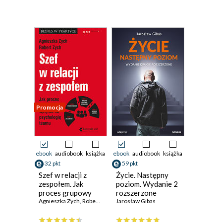
Promocja
ebook
audiobook
książka
ebook
audiobook
książka
32 pkt
59 pkt
Szef w relacji z
Życie. Następny
zespołem. Jak
poziom. Wydanie 2
proces grupowy
rozszerzone
wpływa na
Agnieszka Zych
,
Robert Zych
Jarosław Gibas
psychologię teamu