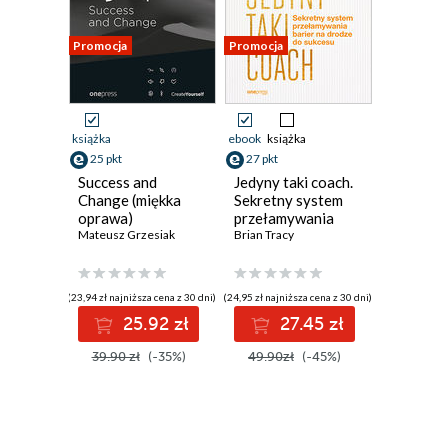
Promocja
Promocja
książka
ebook
książka
25 pkt
27 pkt
Success and
Jedyny taki coach.
Change (miękka
Sekretny system
oprawa)
przełamywania
Mateusz Grzesiak
barier na drodze
Brian Tracy
do sukcesu
(23,94 zł najniższa cena z 30 dni)
(24,95 zł najniższa cena z 30 dni)
25.92 zł
27.45 zł
39.90 zł
(-35%)
49.90zł
(-45%)