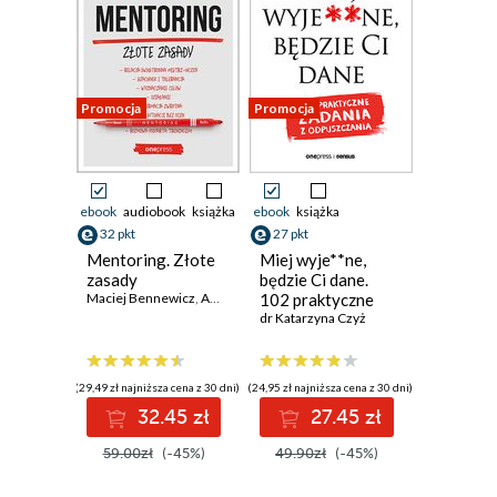
Promocja
Promocja
ebook
audiobook
książka
ebook
książka
32 pkt
27 pkt
Mentoring. Złote
Miej wyje**ne,
zasady
będzie Ci dane.
Maciej Bennewicz
,
Anna Prelewicz
102 praktyczne
zadania z
dr Katarzyna Czyż
odpuszczania
(29,49 zł najniższa cena z 30 dni)
(24,95 zł najniższa cena z 30 dni)
32.45 zł
27.45 zł
59.00zł
(-45%)
49.90zł
(-45%)