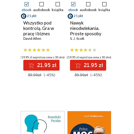
ebook
audiobook
książka
ebook
audiobook
książka
21 pkt
21 pkt
Wszystko pod
Nawyk
kontrolą. Gra w
nieodwlekania.
pracę i biznes
Proste sposoby
zwany życiem
David Allen
pokonania
S. J. Scott
prokrastynacji
(19,95 zł najniższa cena z 30 dni)
(19,95 zł najniższa cena z 30 dni)
21.95 zł
21.95 zł
39.90zł
(-45%)
39.90zł
(-45%)