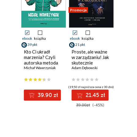
Promocja
ebook
książka
ebook
książka
39 pkt
21 pkt
Kto Ci ukradł
Proste, ale ważne
marzenia? Czyli
w zarządzaniu! Jak
autorska metoda
skutecznie
realizacji
Michał Wawrzyniak
zarządzać ludźmi i
Adam Dębowski
#1000marzeń
zmianą
(19,50 zł najniższa cena z 30 dni)
39.90 zł
21.45 zł
39.00zł
(-45%)