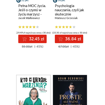
32 pkt
36 pkt
Pełna MOC życia.
Psychologia
Jeśli o czymś w
nauczania, czyli jak
życiu marzysz -
skutecznie
sięgnij po to.
Jacek Walkiewicz
prowadzić
Mateusz Grzesiak
Wydanie II
szkolenia,
zmienione
zarządzać grupami
(Wydanie
i występować
(29,49 zł najniższa cena z 30 dni)
(33,50 zł najniższa cena z 30 dni)
ekskluzywne +
przed
32.45 zł
36.84 zł
Audiobook mp3)
publicznością
59.00zł
(-45%)
67.00zł
(-45%)