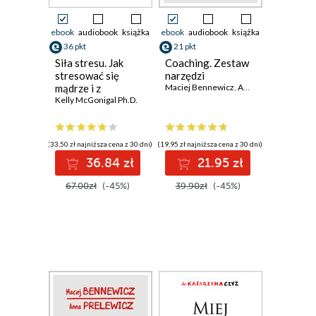
ebook
audiobook
książka
ebook
audiobook
książka
36 pkt
21 pkt
Siła stresu. Jak
Coaching. Zestaw
stresować się
narzędzi
mądrze i z
Maciej Bennewicz
,
Anna Prelewicz
pożytkiem dla
Kelly McGonigal Ph.D.
siebie
(33,50 zł najniższa cena z 30 dni)
(19,95 zł najniższa cena z 30 dni)
36.84 zł
21.95 zł
67.00zł
(-45%)
39.90zł
(-45%)