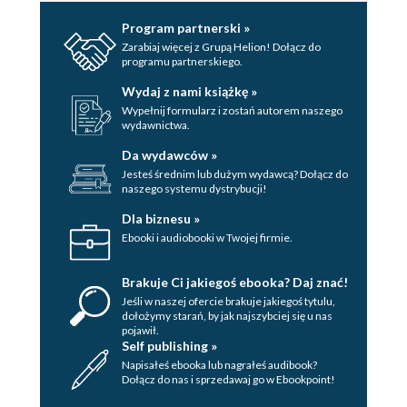
Program partnerski »
Zarabiaj więcej z Grupą Helion! Dołącz do
programu partnerskiego.
Wydaj z nami książkę »
Wypełnij formularz i zostań autorem naszego
wydawnictwa.
Da wydawców »
Jesteś średnim lub dużym wydawcą? Dołącz do
naszego systemu dystrybucji!
Dla biznesu »
Ebooki i audiobooki w Twojej firmie.
Brakuje Ci jakiegoś ebooka? Daj znać!
Jeśli w naszej ofercie brakuje jakiegoś tytulu,
dołożymy starań, by jak najszybciej się u nas
pojawił.
Self publishing »
Napisałeś ebooka lub nagrałeś audibook?
Dołącz do nas i sprzedawaj go w Ebookpoint!