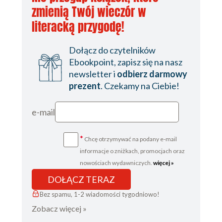
zmienią Twój wieczór w
literacką przygodę!
Dołącz do czytelników
Ebookpoint, zapisz się na nasz
newsletter i
odbierz darmowy
prezent
. Czekamy na Ciebie!
e-mail
*
Chcę otrzymywać na podany e-mail
informacje o zniżkach, promocjach oraz
nowościach wydawniczych.
więcej »
DOŁĄCZ TERAZ
Bez spamu, 1-2 wiadomości tygodniowo!
Zobacz więcej »