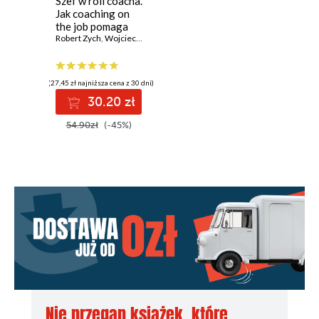
Szef w roli coacha.
Jak coaching on
the job pomaga
pracownikom w
Robert Zych
,
Wojciech Badura
samodzielnym
znajdowaniu
rozwiązań
(27,45 zł najniższa cena z 30 dni)
30.20 zł
54.90zł
(-45%)
Nie przegap książek, które