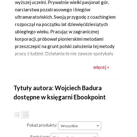
wyższej uczelni. Prywatnie wielki pasjonat gór,
narciarstwa pozatrasowego i biegów
ultramaratońskich. Swoją przygodę z coachingiem
rozpoczął na początku lat dziewięćdziesiątych
ubiegłego wieku. Pracując w zagranicznej
korporacji, próbował pionierskimi metodami
przeszczepić na grunt polski założenia tej metody
pracy z ludźmi. Działania te nie zawsze spotykały
się z aprobatą jego podopiecznych, choć
więcej »
niewątpliwie przyczyniły się do pogłębionej
analizy coachingu jako zjawiska praktycznego i
możliwego do zastosowania w każdej organizacji.
Tytuły autora: Wojciech Badura
Nie trzymając się kurczowo żadnej z doktryn,
dostępne w księgarni Ebookpoint
swoje upodobanie do relacji coachingowych
kontynuuje z powodzeniem do dzisiaj w grupie
szkoleniowej Kontrakt OSH. Pomaga swoim
klientom w doskonaleniu umiejętności
Pokaż produkty:
Wszystkie
handlowych, menedżerskich i trenerskich, zresztą
nie tylko za pomocą coachingu. Jest zwolennikiem
Sortuj wg: