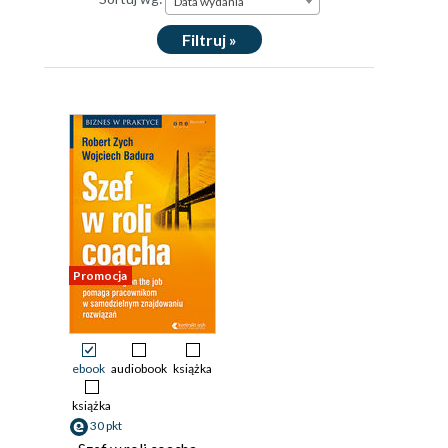
Data wydania
rzadko podejmowanej w mediach koncepcji pracy
coachingowej z dziećmi i entuzjastą tego typu
Filtruj »
podejścia do najmłodszych
Promocja
ebook
audiobook
książka
książka
30 pkt