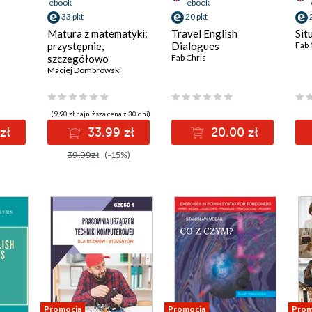
ebook
ebook
33 pkt
20 pkt
Matura z matematyki:
Travel English
Sit
przystępnie,
Dialogues
Fab 
szczegółowo
Fab Chris
Maciej Dombrowski
(9,90 zł najniższa cena z 30 dni)
zł
33.99 zł
20.00 zł
39.99zł
(-15%)
Promocja
Promocja
Prom