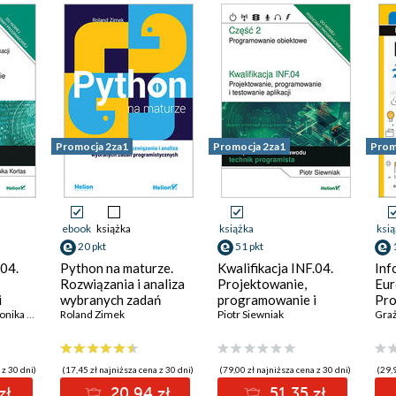
informatyk
Pod
zaw
inf
Promocja 2za1
Promocja 2za1
Prom
ebook
książka
książka
ksi
20 pkt
51 pkt
.04.
Python na maturze.
Kwalifikacja INF.04.
Inf
Rozwiązania i analiza
Projektowanie,
Eur
i
wybranych zadań
programowanie i
Pro
cji.
ka Kortas
programistycznych
Roland Zimek
testowanie aplikacji.
Piotr Siewniak
mat
ria
Część 2.
-
Programowanie
obiektowe. Podręcznik
 z 30 dni)
(17,45 zł najniższa cena z 30 dni)
(79,00 zł najniższa cena z 30 dni)
(29,9
,
do nauki zawodu
zł
20.94 zł
51.35 zł
technik programista