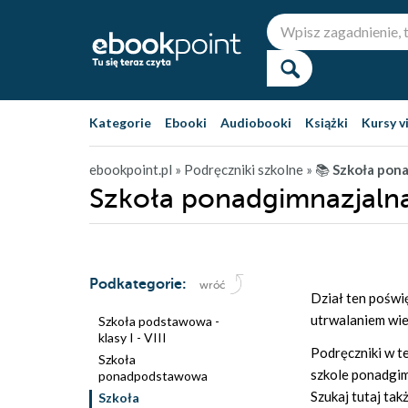
Kategorie
Ebooki
Audiobooki
Książki
Kursy v
ebookpoint.pl
» Podręczniki szkolne
» 📚
Szkoła pon
Szkoła ponadgimnazjalna 
Podkategorie:
wróć
Dział ten poświ
utrwalaniem wie
Szkoła podstawowa -
klasy I - VIII
Podręczniki w t
Szkoła
szkole ponadgim
ponadpodstawowa
Szukaj tutaj ta
Szkoła