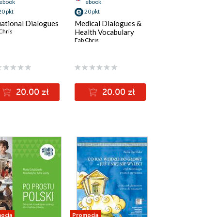
ebook
ebook
20 pkt
20 pkt
uational Dialogues
Medical Dialogues &
Chris
Health Vocabulary
Fab Chris
20.00 zł
20.00 zł
ocja
Promocja