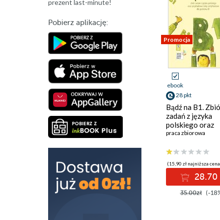
prezent last-minute!
Pobierz aplikację:
Promocja
ebook
28 pkt
Bądź na B1. Zbi
zadań z języka
polskiego oraz
przykładowe tes
praca zbiorowa
certyfikatowe dl
poziomu B1
(15,90 zł najniższa cena
28.70 
35.00zł
(-18