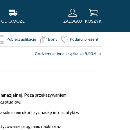
OD O,OOZŁ
ZALOGUJ
KOSZYK
Pobierz aplikację
Bony
Podaruj prezent
Codziennie inna książka za 9,90zł
imnazjalnej
. Poza przekazywaniem i
ku studiów.
 z sukcesem ukończyć naukę informatyki w
ematyzowanie programu nauki oraz