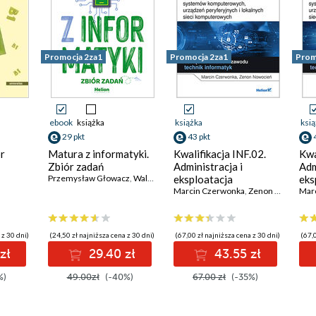
Promocja 2za1
Promocja 2za1
Prom
ebook
książka
książka
ksi
29 pkt
43 pkt
ór
Matura z informatyki.
Kwalifikacja INF.02.
Kwa
Zbiór zadań
Administracja i
Adm
Przemysław Głowacz
,
Waldemar Walczak
eksploatacja
eks
ty
systemów
Marcin Czerwonka
,
Zenon Nowocień
sy
Mar
a
komputerowych,
kom
urządzeń
urz
peryferyjnych i
per
 z 30 dni)
(24,50 zł najniższa cena z 30 dni)
(67,00 zł najniższa cena z 30 dni)
(67,0
lokalnych sieci
lok
zł
29.40 zł
43.55 zł
komputerowych. Część
kom
1. Systemy
2. 
%)
49.00zł
(-40%)
67.00 zł
(-35%)
komputerowe.
eks
Podręcznik do nauki
sy
zawodu technik
kom