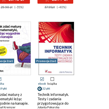
Podręcznik do nauki
29.90 zł
(-35%)
37.95zł
(-40%)
zawodu technik
informatyk
ocja 2za1
Promocja 2za1
ążka
ebook
książka
19 pkt
22 pkt
 zdać maturę z
Technik informatyk.
ematyki leżąc
Testy i zadania
odnie na kanapie.
przygotowujące do
ania z zakresu
hał Kremzer
egzaminu
Jolanta Pokorska