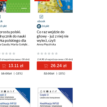
ok
ebook
13 pkt
26 pkt
prostu polski.
Co raz wejdzie do
ręcznik do nauki
głowy - już z niej nie
yka polskiego dla
wyleci, czyli
odźców z Ukrainy
a Gaudy
,
Marta Gołębiowska
,
Nina Matyba
frazeologia prosta i
Anna Pięcińska
przyjemna. Podręcznik
dla uczniów, pomoc dla
nauczycieli (B1-C1)
0 zł najniższa cena z 30 dni)
(14,90 zł najniższa cena z 30 dni)
13.11 zł
26.24 zł
16.00zł
(-18%)
32.00zł
(-18%)