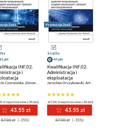
ocja 2za1
Promocja 2za1
ążka
książka
43 pkt
43 pkt
lifikacja INF.02.
Kwalifikacja INF.02.
inistracja i
Administracja i
ploatacja
eksploatacja
stemów
cin Czerwonka
,
Zenon Nowocień
systemów
Jarosław Orczykowski
,
Artur Rudnicki
puterowych,
komputerowych,
ądzeń
urządzeń
yferyjnych i
peryferyjnych i
0 zł najniższa cena z 30 dni)
(67,00 zł najniższa cena z 30 dni)
alnych sieci
lokalnych sieci
43.55 zł
43.55 zł
puterowych. Część
komputerowych. Część
Naprawa i
3. Lokalne sieci
67.00 zł
(-35%)
67.00 zł
(-35%)
ploatacja
komputerowe.
stemów
Podręcznik do nauki
puterowych.
zawodu technik