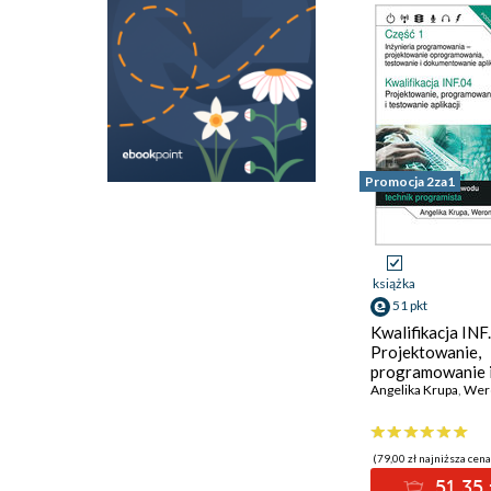
Promocja 2za1
książka
51 pkt
Kwalifikacja INF
Projektowanie,
programowanie 
testowanie aplika
Angelika Krupa
,
Weroni
Część 1. Inżynie
programowania 
projektowanie
(79,00 zł najniższa cena
oprogramowania
51.35 
testowanie i