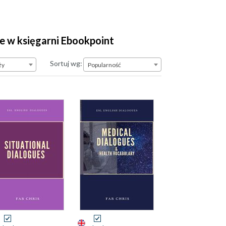
ne w księgarni Ebookpoint
Popularność
Sortuj wg:
ży
Popularność