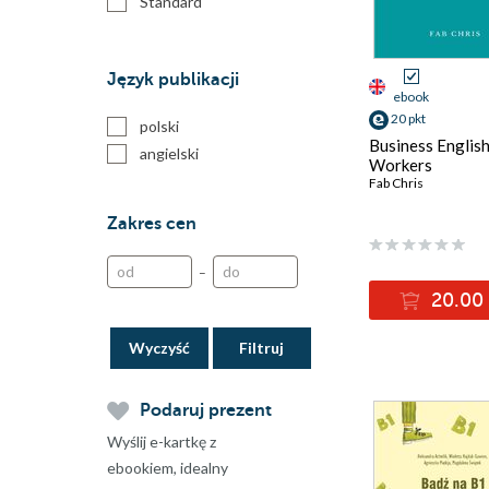
Standard
Język publikacji
ebook
20 pkt
polski
Business English
angielski
Workers
Fab Chris
Zakres cen
–
20.00 
Wyczyść
Podaruj prezent
Wyślij e-kartkę z
ebookiem, idealny