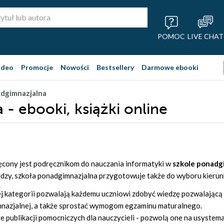
POMOC
LIVE CHAT
ideo
Promocje
Nowości
Bestsellery
Darmowe ebooki
adgimnazjalna
- ebooki, książki online
ęcony jest podręcznikom do nauczania informatyki w
szkole ponadg
dzy, szkoła ponadgimnazjalna przygotowuje także do wyboru kierun
ej kategorii pozwalają każdemu uczniowi zdobyć wiedzę pozwalającą
nazjalnej, a także sprostać wymogom egzaminu maturalnego.
kże publikacji pomocniczych dla nauczycieli - pozwolą one na usyst