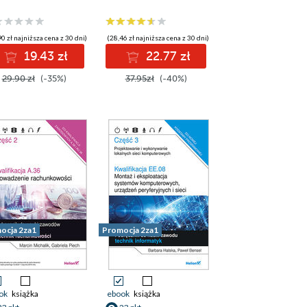
dstawowego w
zawodowego
mule 2024
0 zł najniższa cena z 30 dni)
(28,46 zł najniższa cena z 30 dni)
19.43 zł
22.77 zł
29.90 zł
(-35%)
37.95zł
(-40%)
ocja 2za1
Promocja 2za1
ok
książka
ebook
książka