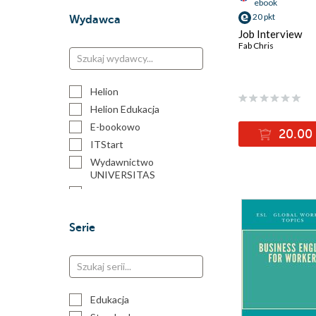
ebook
20 pkt
Wydawca
Job Interview
Fab Chris
Helion
Helion Edukacja
E-bookowo
20.00 
ITStart
Wydawnictwo
UNIVERSITAS
self publisher
Serie
Edukacja