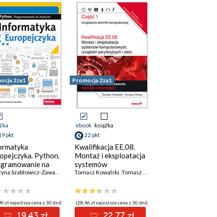
ręcznik do nauki
informatyk
odu technik
ormatyk
ocja 2za1
Promocja 2za1
ążka
ebook
książka
19 pkt
22 pkt
ormatyka
Kwalifikacja EE.08.
opejczyka. Python.
Montaż i eksploatacja
gramowanie na
systemów
urze
Grażyna Szabłowicz-Zawadzka
komputerowych,
Tomasz Kowalski
,
Tomasz Orkisz
urządzeń
peryferyjnych i sieci.
Część 1. Urządzenia
0 zł najniższa cena z 30 dni)
(28,46 zł najniższa cena z 30 dni)
techniki
19.43 zł
22.77 zł
komputerowej.