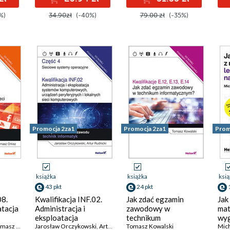
e
%)
34.90zł
(-40%)
79.00 zł
(-35%)
znik
ista
Promocja 2za1
Promocja 2za1
Prom
książka
książka
ksi
43 pkt
24 pkt
08.
Kwalifikacja INF.02.
Jak zdać egzamin
Jak
atacja
Administracja i
zawodowy w
mat
eksploatacja
technikum
wyg
asz Orkisz
systemów
Jarosław Orczykowski
,
Artur Rudnicki
informatycznym?
Tomasz Kowalski
Zad
Mic