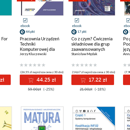
ebook
ebook
ebo
44 pkt
17 pkt
 For
Pracownia Urządzeń
Co z czym? Ćwiczenia
Po 
Techniki
składniowe dla grup
Pod
Komputerowej dla
zaawansowanych
jęz
ucznia i studenta
Jerzy Kluczewski
Stanisław Mędak
uch
Ann
(26,55 zł najniższa cena z 30 dni)
(14,67 zł najniższa cena z 30 dni)
(7,9
zł
44.25 zł
17.22 zł
59.00zł
(-25%)
21.00zł
(-18%)