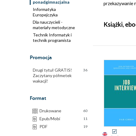
ponadgimnazjalna
przekazywanie n
Informatyka
Europejczyka
Dla nauczycieli -
Książki, eb
materiały metodyczne
Technik Informatyk i
technik programista
Promocja
Drugi tytuł GRATIS!
36
Zaczytany półmetek
wakacji!
Format
Drukowane
60
Epub/Mobi
11
PDF
19