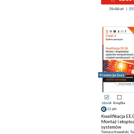
dokumentowani
79.00 zł
(-35
aplikacji. Podręc
do nauki zawodu
technik program
Promocja 2za1
ebook
książka
22 pkt
Kwalifikacja EE.
Montaż i eksplo
systemów
komputerowych,
Tomasz Kowalski
,
Tom