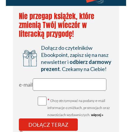
Nie przegap książek, które
zmienią Twój wieczór w
literacką przygodę!
Dołącz do czytelników
Ebookpoint, zapisz się na nasz
newsletter i
odbierz darmowy
prezent
. Czekamy na Ciebie!
e-mail
*
Chcę otrzymywać na podany e-mail
informacje o zniżkach, promocjach oraz
nowościach wydawniczych.
więcej »
DOŁĄCZ TERAZ