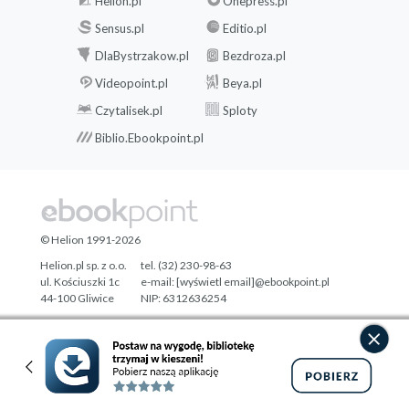
Helion.pl
Onepress.pl
Sensus.pl
Editio.pl
DlaBystrzakow.pl
Bezdroza.pl
Videopoint.pl
Beya.pl
Czytalisek.pl
Sploty
Biblio.Ebookpoint.pl
© Helion 1991-2026
Helion.pl sp. z o.o.
tel. (32) 230-98-63
ul. Kościuszki 1c
e-mail:
[wyświetl email]@ebookpoint.pl
44-100 Gliwice
NIP: 6312636254
Regon: 241989027
Designed with ♥ by
Tonik.pl
Pełna wersja strony »