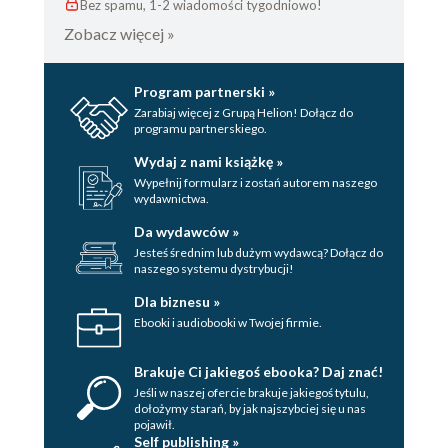
Bez spamu, 1-2 wiadomości tygodniowo!
Zobacz więcej »
Program partnerski »
Zarabiaj więcej z Grupą Helion! Dołącz do
programu partnerskiego.
Wydaj z nami książkę »
Wypełnij formularz i zostań autorem naszego
wydawnictwa.
Da wydawców »
Jesteś średnim lub dużym wydawcą? Dołącz do
naszego systemu dystrybucji!
Dla biznesu »
Ebooki i audiobooki w Twojej firmie.
Brakuje Ci jakiegoś ebooka? Daj znać!
Jeśli w naszej ofercie brakuje jakiegoś tytulu,
dołożymy starań, by jak najszybciej się u nas
pojawił.
Self publishing »