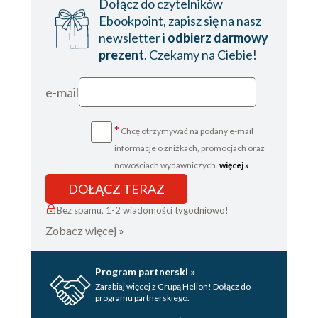
Dołącz do czytelników
Ebookpoint, zapisz się na nasz
newsletter i
odbierz darmowy
prezent
. Czekamy na Ciebie!
e-mail
*
Chcę otrzymywać na podany e-mail
informacje o zniżkach, promocjach oraz
nowościach wydawniczych.
więcej »
DOŁĄCZ TERAZ
Bez spamu, 1-2 wiadomości tygodniowo!
Zobacz więcej »
Program partnerski »
Zarabiaj więcej z Grupą Helion! Dołącz do
programu partnerskiego.