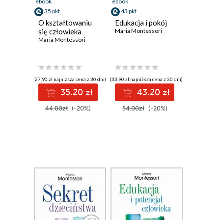
ebook
ebook
35 pkt
43 pkt
O kształtowaniu
Edukacja i pokój
się człowieka
Maria Montessori
Maria Montessori
(27,90 zł najniższa cena z 30 dni)
(33,90 zł najniższa cena z 30 dni)
35.20 zł
43.20 zł
44.00zł
(-20%)
54.00zł
(-20%)