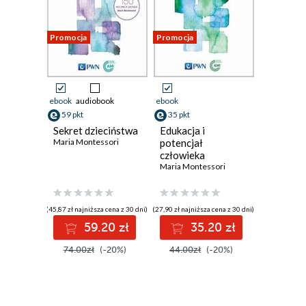
Promocja
Promocja
ebook
audiobook
ebook
59 pkt
35 pkt
Sekret dzieciństwa
Edukacja i
Maria Montessori
potencjał
człowieka
Maria Montessori
(45,87 zł najniższa cena z 30 dni)
(27,90 zł najniższa cena z 30 dni)
59.20 zł
35.20 zł
74.00zł
(-20%)
44.00zł
(-20%)