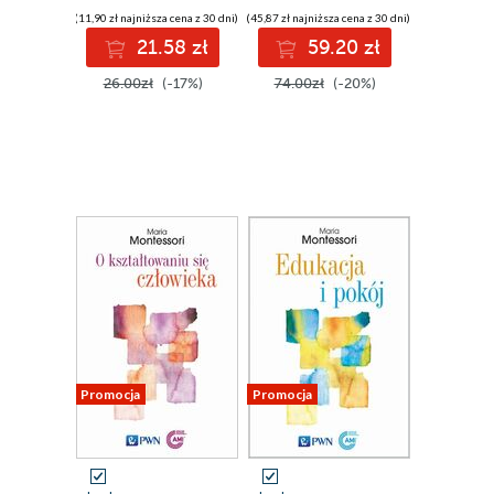
(11,90 zł najniższa cena z 30 dni)
(45,87 zł najniższa cena z 30 dni)
21.58 zł
59.20 zł
26.00zł
(-17%)
74.00zł
(-20%)
Promocja
Promocja