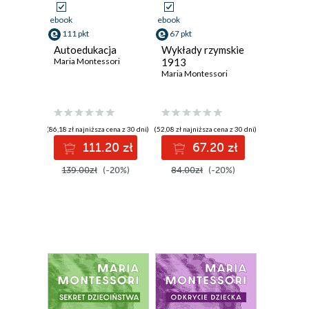
ebook
ebook
111 pkt
67 pkt
Autoedukacja
Wykłady rzymskie
Maria Montessori
1913
Maria Montessori
(86,18 zł najniższa cena z 30 dni)
(52,08 zł najniższa cena z 30 dni)
111.20 zł
67.20 zł
139.00zł
(-20%)
84.00zł
(-20%)