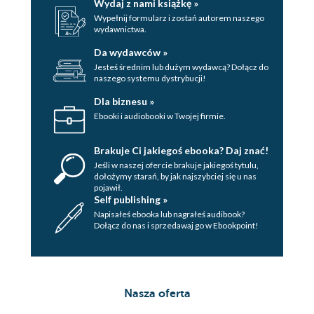
Wydaj z nami książkę »
Wypełnij formularz i zostań autorem naszego
wydawnictwa.
Da wydawców »
Jesteś średnim lub dużym wydawcą? Dołącz do
naszego systemu dystrybucji!
Dla biznesu »
Ebooki i audiobooki w Twojej firmie.
Brakuje Ci jakiegoś ebooka? Daj znać!
Jeśli w naszej ofercie brakuje jakiegoś tytulu,
dołożymy starań, by jak najszybciej się u nas
pojawił.
Self publishing »
Napisałeś ebooka lub nagrałeś audibook?
Dołącz do nas i sprzedawaj go w Ebookpoint!
Nasza oferta