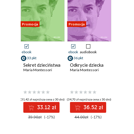
Promocja
Promocja
ebook
ebook
audiobook
33 pkt
36 pkt
Sekret dzieciństwa
Odkrycie dziecka
Maria Montessori
Maria Montessori
(31,42 zł najniższa cena z 30 dni)
(34,70 zł najniższa cena z 30 dni)
33.12 zł
36.52 zł
39.90zł
(-17%)
44.00zł
(-17%)