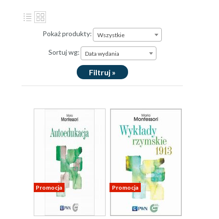
Pokaż produkty:
Wszystkie
Sortuj wg:
Data wydania
Filtruj »
Promocja
Promocja