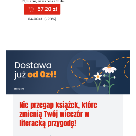
(52,08 zł najniższa cena z 30 dni)
67.20 zł
84.00zł
(-20%)
Nie przegap książek, które
zmienią Twój wieczór w
literacką przygodę!