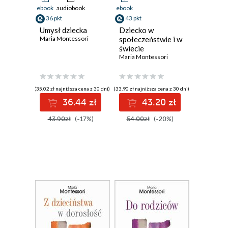
ebook
audiobook
ebook
36 pkt
43 pkt
Umysł dziecka
Dziecko w
Maria Montessori
społeczeństwie i w
świecie
Maria Montessori
(35,02 zł najniższa cena z 30 dni)
(33,90 zł najniższa cena z 30 dni)
36.44 zł
43.20 zł
43.90zł
(-17%)
54.00zł
(-20%)