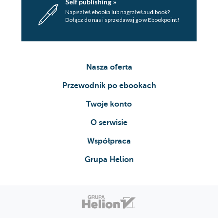
Self publishing »
Napisałeś ebooka lub nagrałeś audibook?
Dołącz do nas i sprzedawaj go w Ebookpoint!
Nasza oferta
Przewodnik po ebookach
Twoje konto
O serwisie
Współpraca
Grupa Helion