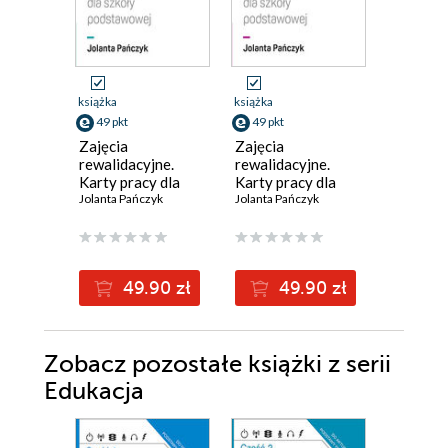
książka
książka
książka
49 pkt
49 pkt
16 pkt
Zajęcia
Zajęcia
Informa
rewalidacyjne.
rewalidacyjne.
Europejc
Karty pracy dla
Karty pracy dla
Podręczn
szkoły
Jolanta Pańczyk
szkoły
Jolanta Pańczyk
szkoły
Jolanta Pa
podstawowej,
podstawowej,
podstaw
klasy 7-8
klasy 1-3
Klasa 8
II)
49.90 zł
49.90 zł
1
Zobacz pozostałe książki z serii
Edukacja