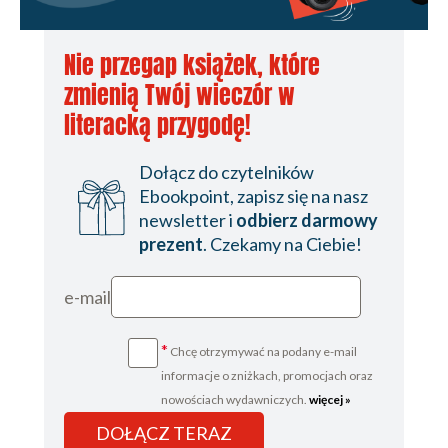
Nie przegap książek, które
zmienią Twój wieczór w
literacką przygodę!
Dołącz do czytelników
Ebookpoint, zapisz się na nasz
newsletter i
odbierz darmowy
prezent
. Czekamy na Ciebie!
e-mail
*
Chcę otrzymywać na podany e-mail
informacje o zniżkach, promocjach oraz
nowościach wydawniczych.
więcej »
DOŁĄCZ TERAZ