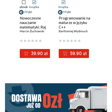
ebook
książka
książka
książka
39 pkt
59 pkt
14 pkt
Nowoczesne
Programowanie na
Informa
nauczanie
maturze w języku
Europejc
matematyki. Raj
C++
Podręczn
Cantora bez
Marcin Żuchowski
Bartłomiej Wydmuch
szkoły
Danuta Kia
kalkulatora?
podstaw
Klasa 6
II)
39.90 zł
59.90 zł
1