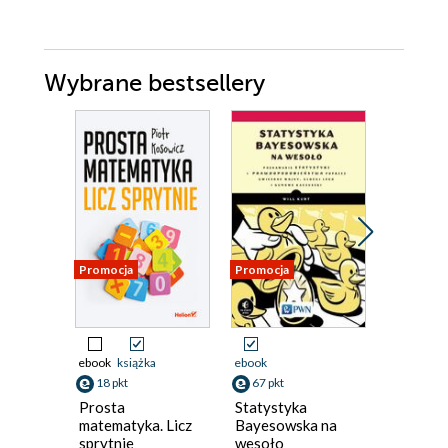
Wybrane bestsellery
Promocja
Promocja
Nowość
Promocja
ebook
książka
ebook
ebook
18 pkt
67 pkt
134 pkt
Prosta
Statystyka
Polishe
matematyka. Licz
Bayesowska na
Program
sprytnie
wesoło
Principl