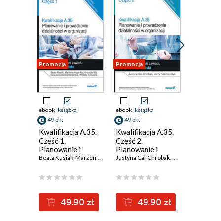
Promocja
Promocja
Promocja
ebook
książka
ebook
książka
ebook
ksi
49 pkt
49 pkt
49 pkt
Kwalifikacja A.35.
Kwalifikacja A.35.
Kwalifik
Część 1.
Część 2.
Część 1.
Planowanie i
Planowanie i
Prowadz
prowadzenie
Beata Kusiak
,
Marzena Krigar-Koj
prowadzenie
Justyna Cal-Chrobak
,
Krzysztof Koj
,
Ewa Janiszewska-Ś
,
Jerzy Kaźmierczy
rachunk
Marcin Mic
działalności w
działalności w
Podręcz
organizacji.
organizacji.
nauki z
Podręcznik do
Podręcznik do
technik
nauki zawodu
nauki zawodu
ekonomis
49.90 zł
49.90 zł
4
technik
technik
technik
ekonomista
ekonomista
rachunk