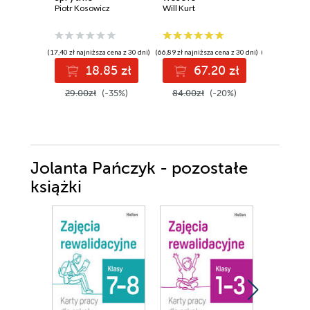
Piotr Kosowicz
Will Kurt
practice
Jeremy Ev
building 
maintain
perform
(17,40 zł najniższa cena z 30 dni)
(66,89 zł najniższa cena z 30 dni)
(149,00 zł najni
software
18.85 zł
67.20 zł
13
Edition
29.00zł
(-35%)
84.00zł
(-20%)
149.00z
Jolanta Pańczyk - pozostałe
książki