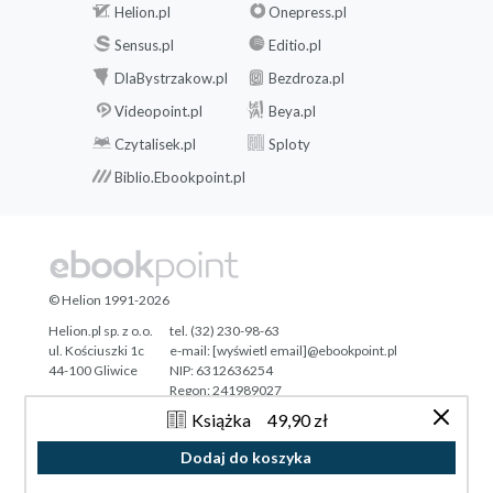
Helion.pl
Onepress.pl
Sensus.pl
Editio.pl
DlaBystrzakow.pl
Bezdroza.pl
Videopoint.pl
Beya.pl
Czytalisek.pl
Sploty
Biblio.Ebookpoint.pl
© Helion 1991-2026
Helion.pl sp. z o.o.
tel. (32) 230-98-63
ul. Kościuszki 1c
e-mail:
[wyświetl email]@ebookpoint.pl
44-100 Gliwice
NIP: 6312636254
Regon: 241989027
Książka
49,90 zł
Designed with ♥ by
Tonik.pl
Dodaj do koszyka
Pełna wersja strony »