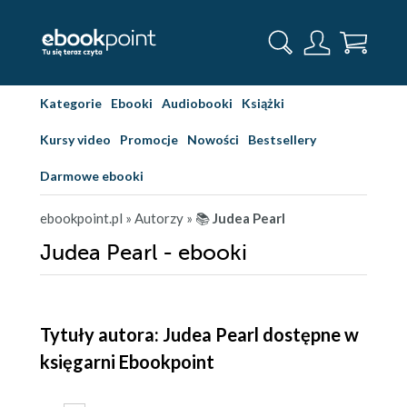
Kategorie
Ebooki
Audiobooki
Książki
Kursy video
Promocje
Nowości
Bestsellery
Darmowe ebooki
ebookpoint.pl
» Autorzy
» 📚
Judea Pearl
Judea Pearl - ebooki
Tytuły autora: Judea Pearl dostępne w
księgarni Ebookpoint