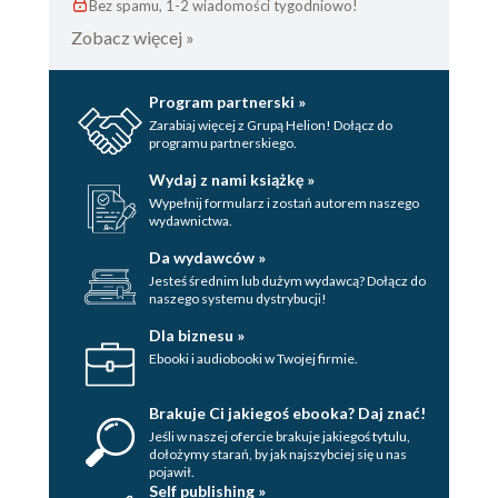
Bez spamu, 1-2 wiadomości tygodniowo!
Zobacz więcej »
Program partnerski »
Zarabiaj więcej z Grupą Helion! Dołącz do
programu partnerskiego.
Wydaj z nami książkę »
Wypełnij formularz i zostań autorem naszego
wydawnictwa.
Da wydawców »
Jesteś średnim lub dużym wydawcą? Dołącz do
naszego systemu dystrybucji!
Dla biznesu »
Ebooki i audiobooki w Twojej firmie.
Brakuje Ci jakiegoś ebooka? Daj znać!
Jeśli w naszej ofercie brakuje jakiegoś tytulu,
dołożymy starań, by jak najszybciej się u nas
pojawił.
Self publishing »