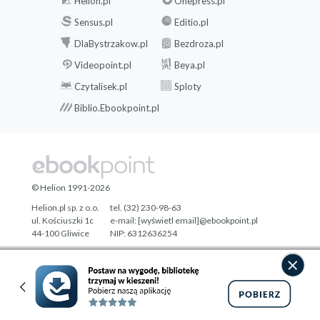
Helion.pl
Onepress.pl
Sensus.pl
Editio.pl
DlaBystrzakow.pl
Bezdroza.pl
Videopoint.pl
Beya.pl
Czytalisek.pl
Sploty
Biblio.Ebookpoint.pl
© Helion 1991-2026
Helion.pl sp. z o.o.
tel. (32) 230-98-63
ul. Kościuszki 1c
e-mail:
[wyświetl email]@ebookpoint.pl
44-100 Gliwice
NIP: 6312636254
Regon: 241989027
Designed with ♥ by
Tonik.pl
Pełna wersja strony »