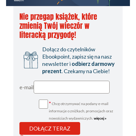
Nie przegap książek, które
zmienią Twój wieczór w
literacką przygodę!
Dołącz do czytelników
Ebookpoint, zapisz się na nasz
newsletter i
odbierz darmowy
prezent
. Czekamy na Ciebie!
e-mail
*
Chcę otrzymywać na podany e-mail
informacje o zniżkach, promocjach oraz
nowościach wydawniczych.
więcej »
DOŁĄCZ TERAZ