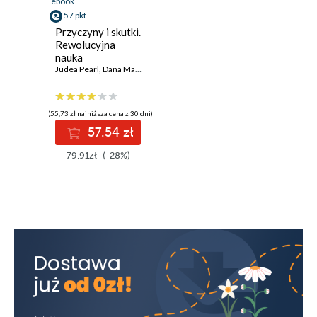
ebook
57 pkt
Przyczyny i skutki.
Rewolucyjna
nauka
wnioskowania
Judea Pearl
,
Dana Mackenzie
przyczynowego
(55,73 zł najniższa cena z 30 dni)
57.54 zł
79.91zł
(-28%)