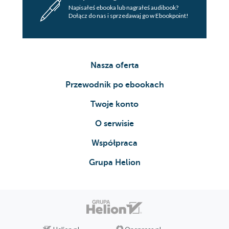
Napisałeś ebooka lub nagrałeś audibook?
Dołącz do nas i sprzedawaj go w Ebookpoint!
Nasza oferta
Przewodnik po ebookach
Twoje konto
O serwisie
Współpraca
Grupa Helion