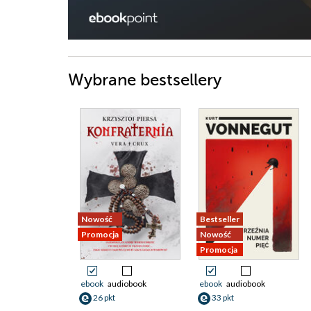
Wybrane bestsellery
Nowość
Bestseller
Promocja
Nowość
Promocja
ebook
audiobook
ebook
audiobook
26 pkt
33 pkt