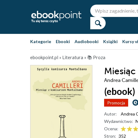
Kategorie
Ebooki
Audiobooki
Książki
Kursy v
ebookpoint.pl
»
Literatura
»
📚 Proza
Miesiąc
Andrea Camille
(ebook)
Promocja
Autor:
Andrea C
Wydawnictwo:
N
Ocena:
Stron:
352