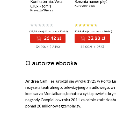
Konfraternia. Vera
Rzeźnia numer pięć
Crux - tom 1
Kurt Vonnegut
Krzysztof Piersa
(23,38 zł najniższa cena z 30 dni)
(33,88 zł najniższa cena z 30 dni)
26.42 zł
33.88 zł
34.90zł
(-24%)
44.00zł
(-23%)
O autorze
ebooka
Andrea Camilleri
urodził się w roku 1925 w Porto Em
reżysera teatralnego, telewizyjnego i radiowego, w 
komisarza Montalbano, bohatera cyklu powieści krymi
nagrody Campiello w roku 2011 za całokształt działal
ponad 20 milionów egzemplarzy.