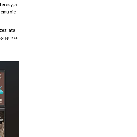
teresy, a
remu nie
zez lata
ągające co