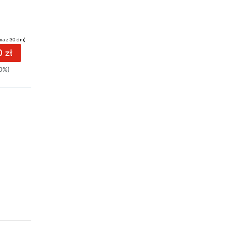
na z 30 dni)
(17,40 zł najniższa cena z 30 dni)
 zł
17.40 zł
0%)
29.00zł
(-40%)