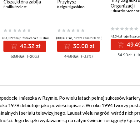
Trzy zagadki d
Cisza, która zabija
Przybysz
Organizacji
Emilia Szelest
Keigo Higashino
Eduardo Mendoz
(42,34 zł najniższa ce
(34,39 zł najniższa cena z 30 dni)
(30,08 zł najniższa cena z 30 dni)
49.49
42.32 zł
30.08 zł
54.99zł
(-1
52.90zł
(-20%)
44.90zł
(-33%)
pedocle i mieszka w Rzymie. Po wielu latach pełnej sukcesów karier
roku 1978 debiutuje jako powieściopisarz. W roku 1994 tworzy post
nalnych i serialu telewizyjnego. Laueat wielu nagród, wśród nich pr
ności. Jego książki wydawane są na całym świecie i osiągnęły łączn