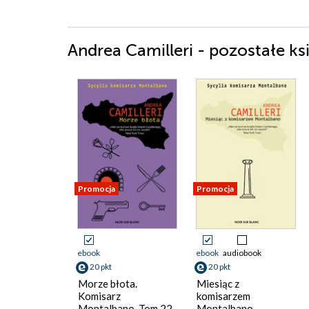
Andrea Camilleri - pozostałe ks
Promocja
Promocja
ebook
ebook
audiobook
20 pkt
20 pkt
Morze błota.
Miesiąc z
Komisarz
komisarzem
Montalbano. Tom 22
Montalbano