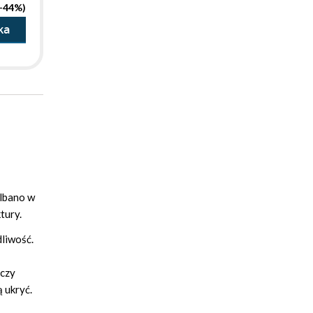
(-44%)
ka
albano w
tury.
dliwość.
pczy
 ukryć.