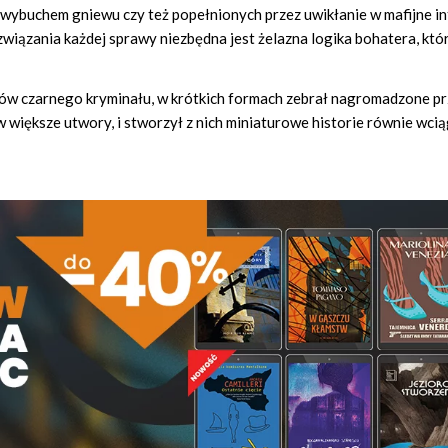
wybuchem gniewu czy też popełnionych przez uwikłanie w mafijne in
związania każdej sprawy niezbędna jest żelazna logika bohatera, któ
zów czarnego kryminału, w krótkich formach zebrał nagromadzone pr
 większe utwory, i stworzył z nich miniaturowe historie równie wci