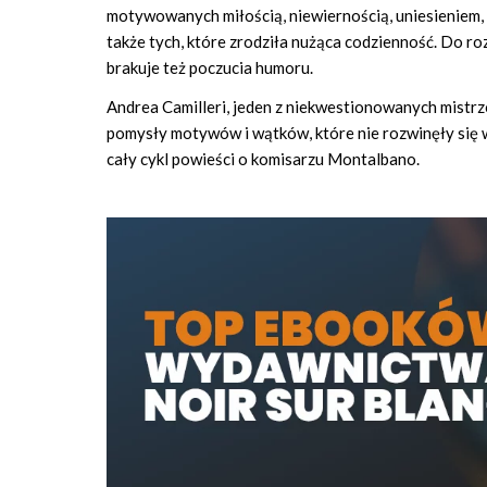
motywowanych miłością, niewiernością, uniesieniem, 
także tych, które zrodziła nużąca codzienność. Do ro
brakuje też poczucia humoru.
Andrea Camilleri, jeden z niekwestionowanych mistr
pomysły motywów i wątków, które nie rozwinęły się w
cały cykl powieści o komisarzu Montalbano.