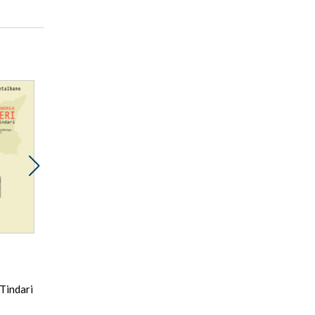
Promocja
ebook
audiobook
17 pkt
Tindari
Zapach nocy
Andrea Camilleri