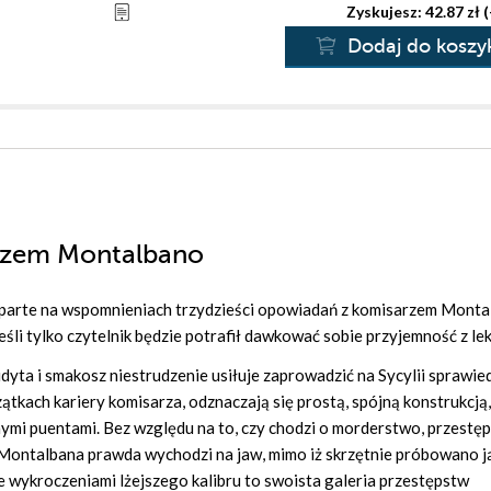
Zyskujesz: 42.87 zł 
Dodaj do koszy
arzem Montalbano
 oparte na wspomnieniach trzydzieści opowiadań z komisarzem Mont
śli tylko czytelnik będzie potrafił dawkować sobie przyjemność z lek
yta i smakosz niestrudzenie usiłuje zaprowadzić na Sycylii sprawie
ątkach kariery komisarza, odznaczają się prostą, spójną konstrukcją,
nymi puentami. Bez względu na to, czy chodzi o morderstwo, przestę
Montalbana prawda wychodzi na jaw, mimo iż skrzętnie próbowano ją
 wykroczeniami lżejszego kalibru to swoista galeria przestępstw