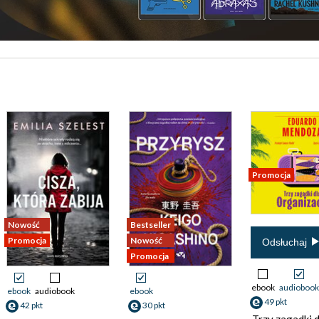
Promocja
Nowość
Bestseller
Promocja
Nowość
Odsłuchaj
Promocja
ebook
audiobook
ebook
audiobook
ebook
49 pkt
42 pkt
30 pkt