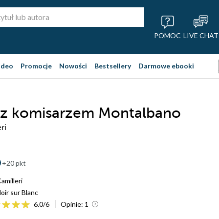
POMOC
LIVE CHAT
ideo
Promocje
Nowości
Bestsellery
Darmowe ebooki
 z komisarzem Montalbano
ri
+20 pkt
amilleri
oir sur Blanc
6.0
/
6
Opinie:
1