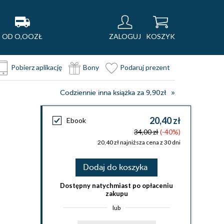
OD O,OOZŁ
ZALOGUJ
KOSZYK
Pobierz aplikację
Bony
Podaruj prezent
Codziennie inna książka za 9,90zł
20,40 zł
Ebook
34,00 zł
(-40%)
20,40 zł najniższa cena z 30 dni
Dodaj do koszyka
Dostępny natychmiast po opłaceniu
zakupu
lub