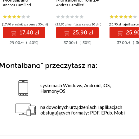
Andrea Camilleri
Andrea Camilleri
(17,40 zł najniższa cena z 30 dni)
(25,90 zł najniższa cena z 30 dni)
(25,90 zł najniższa ce
17.40 zł
25.90 zł
25.90
29.00zł
(-40%)
37.00zł
(-30%)
37.00zł
(-3
 Montalbano"
przeczytasz na:
systemach Windows, Android, iOS,
HarmonyOS
na dowolnych urządzeniach i aplikacjach
obsługujących formaty: PDF, EPub, Mobi