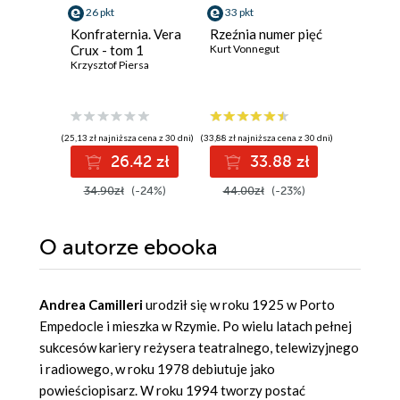
26 pkt
33 pkt
30 pkt
Konfraternia. Vera
Rzeźnia numer pięć
Przybys
Crux - tom 1
Kurt Vonnegut
Keigo Hig
Krzysztof Piersa
(25,13 zł najniższa cena z 30 dni)
(33,88 zł najniższa cena z 30 dni)
(30,08 zł najni
26.42 zł
33.88 zł
3
34.90zł
(-24%)
44.00zł
(-23%)
44.90z
O autorze
ebooka
Andrea Camilleri
urodził się w roku 1925 w Porto
Empedocle i mieszka w Rzymie. Po wielu latach pełnej
sukcesów kariery reżysera teatralnego, telewizyjnego
i radiowego, w roku 1978 debiutuje jako
powieściopisarz. W roku 1994 tworzy postać