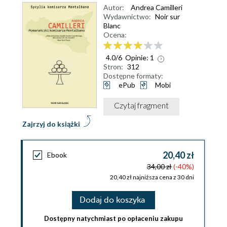
Autor:
Andrea Camilleri
Wydawnictwo:
Noir sur
Blanc
Ocena:
4.0
/
6
Opinie:
1
Stron:
312
Dostępne formaty:
ePub
Mobi
Czytaj fragment
Zajrzyj do książki
20,40 zł
Ebook
34,00 zł
(-40%)
20,40 zł najniższa cena z 30 dni
Dodaj do koszyka
Dostępny natychmiast po opłaceniu zakupu