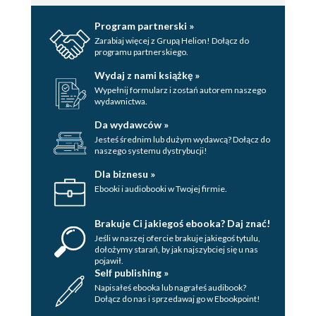
Program partnerski »
Zarabiaj więcej z Grupą Helion! Dołącz do
programu partnerskiego.
Wydaj z nami książkę »
Wypełnij formularz i zostań autorem naszego
wydawnictwa.
Da wydawców »
Jesteś średnim lub dużym wydawcą? Dołącz do
naszego systemu dystrybucji!
Dla biznesu »
Ebooki i audiobooki w Twojej firmie.
Brakuje Ci jakiegoś ebooka? Daj znać!
Jeśli w naszej ofercie brakuje jakiegoś tytulu,
dołożymy starań, by jak najszybciej się u nas
pojawił.
Self publishing »
Napisałeś ebooka lub nagrałeś audibook?
Dołącz do nas i sprzedawaj go w Ebookpoint!