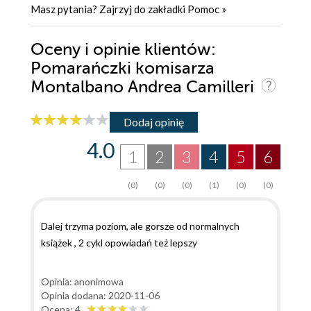
Masz pytania? Zajrzyj do zakładki
Pomoc
»
Oceny i opinie klientów:
Pomarańczki komisarza
Montalbano Andrea Camilleri
Dodaj opinię
4.0
1
2
3
4
5
6
(0)
(0)
(0)
(1)
(0)
(0)
Dalej trzyma poziom, ale gorsze od normalnych
książek , 2 cykl opowiadań też lepszy
Opinia: anonimowa
Opinia dodana: 2020-11-06
Ocena: 4