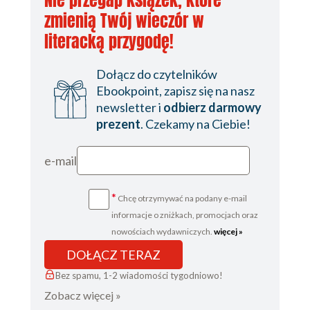
Nie przegap książek, które
zmienią Twój wieczór w
literacką przygodę!
Dołącz do czytelników
Ebookpoint, zapisz się na nasz
newsletter i
odbierz darmowy
prezent
. Czekamy na Ciebie!
e-mail
*
Chcę otrzymywać na podany e-mail
informacje o zniżkach, promocjach oraz
nowościach wydawniczych.
więcej »
DOŁĄCZ TERAZ
Bez spamu, 1-2 wiadomości tygodniowo!
Zobacz więcej »