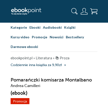
Kategorie
Ebooki
Audiobooki
Książki
Kursy video
Promocje
Nowości
Bestsellery
Darmowe ebooki
ebookpoint.pl
»
Literatura
»
📚 Proza
Codziennie inna książka za 9,90zł
Pomarańczki komisarza Montalbano
Andrea Camilleri
(ebook)
Promocja