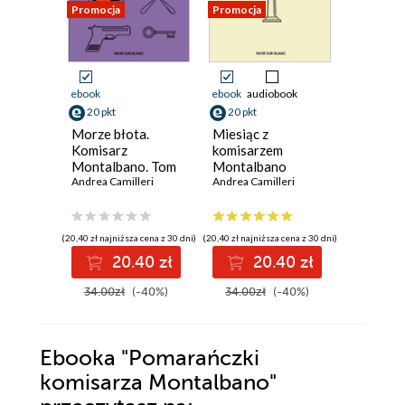
Promocja
Promocja
Promocja
ebook
ebook
audiobook
ebook
aud
20 pkt
20 pkt
17 pkt
Morze błota.
Miesiąc z
Pomarań
Komisarz
komisarzem
komisar
Montalbano. Tom
Montalbano
Montal
22
Andrea Camilleri
Andrea Camilleri
Andrea Cam
(20,40 zł najniższa cena z 30 dni)
(20,40 zł najniższa cena z 30 dni)
(17,40 zł najni
20.40 zł
20.40 zł
1
34.00zł
(-40%)
34.00zł
(-40%)
29.00z
Ebooka
"Pomarańczki
komisarza Montalbano"