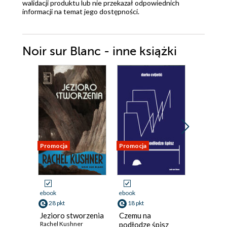
walidacji produktu lub nie przekazał odpowiednich
informacji na temat jego dostępności.
Noir sur Blanc - inne książki
Promocja
Promocja
Odsłuch
audiobook
ebook
ebook
35 pkt
28 pkt
18 pkt
Znajomi
Jezioro stworzenia
Czemu na
stanowi
Rachel Kushner
podłodze śpisz