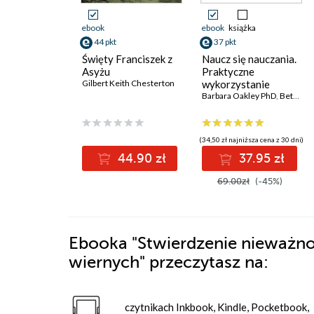
ebook
ebook
książka
44 pkt
37 pkt
Święty Franciszek z
Naucz się nauczania.
Asyżu
Praktyczne
Gilbert Keith Chesterton
wykorzystanie
osiągnięć
Barbara Oakley PhD
,
Beth Rogowsky EdD
neurobiologii
(34,50 zł najniższa cena z 30 dni)
44.90 zł
37.95 zł
69.00zł
(-45%)
Ebooka
"Stwierdzenie nieważno
wiernych"
przeczytasz na:
czytnikach Inkbook, Kindle, Pocketbook,