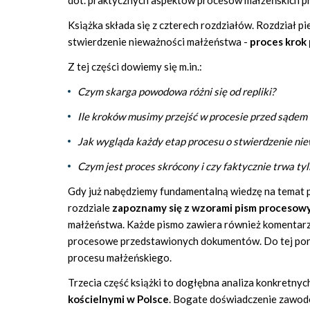
dot. praktycznych aspektów procesów małżeńskich pr
Książka składa się z czterech rozdziałów. Rozdział 
stwierdzenie nieważności małżeństwa -
proces krok 
Z tej części dowiemy się m.in.:
Czym skarga powodowa różni się od repliki?
Ile kroków musimy przejść w procesie przed sądem
Jak wygląda każdy etap procesu o stwierdzenie ni
Czym jest proces skrócony i czy faktycznie trwa tyl
Gdy już nabędziemy fundamentalną wiedzę na temat p
rozdziale
zapoznamy się z wzorami pism procesow
małżeństwa. Każde pismo zawiera również komentarz 
procesowe przedstawionych dokumentów. Do tej pory 
procesu małżeńskiego.
Trzecia część książki to dogłębna analiza konkretny
kościelnymi w Polsce
. Bogate doświadczenie zawodo