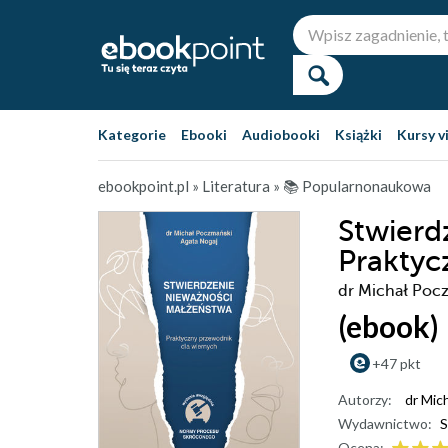
Kategorie
Ebooki
Audiobooki
Książki
Kursy v
ebookpoint.pl
»
Literatura
»
📚 Popularnonaukowa
Stwierd
Praktyc
dr Michał Pocz
(ebook)
+47 pkt
Autorzy:
dr Mic
Wydawnictwo:
S
Ocena: