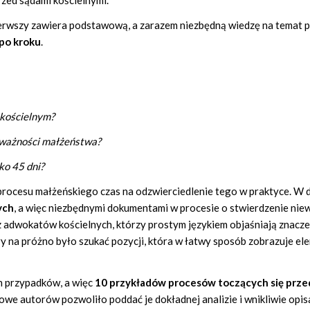
zed sądami kościelnymi.
pierwszy zawiera podstawową, a zarazem niezbędną wiedzę na temat 
po krok
u
.
 kościelnym?
eważności małżeństwa?
ko 45 dni?
rocesu małżeńskiego czas na odzwierciedlenie tego w praktyce. W 
ych
, a więc niezbędnymi dokumentami w procesie o stwierdzenie nie
adwokatów kościelnych, którzy prostym językiem objaśniają znacze
na próżno było szukać pozycji, która w łatwy sposób zobrazuje el
ch przypadków, a więc
10 przykładów procesów toczących się prze
we autorów pozwoliło poddać je dokładnej analizie i wnikliwie opis