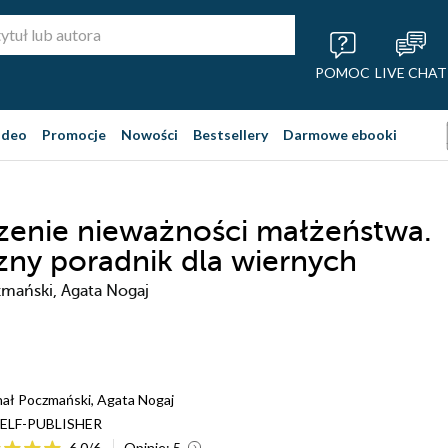
POMOC
LIVE CHAT
ideo
Promocje
Nowości
Bestsellery
Darmowe ebooki
zenie nieważności małżeństwa.
zny poradnik dla wiernych
mański, Agata Nogaj
hał Poczmański
,
Agata Nogaj
ELF-PUBLISHER
6.0
/
6
Opinie:
5