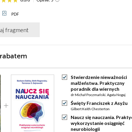
PDF
aj fragment
 rabatem
Stwierdzenie nieważności
małżeństwa. Praktyczny
poradnik dla wiernych
dr Michał Poczmański
,
Agata Nogaj
Święty Franciszek z Asyżu
Gilbert Keith Chesterton
Naucz się nauczania. Prakt
wykorzystanie osiągnięć
neurobiologii