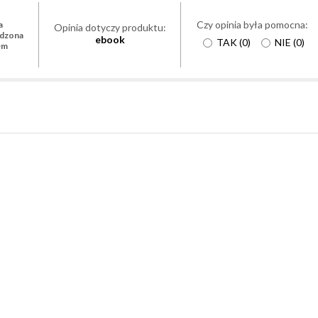
Czy opinia była pomocna:
a
Opinia dotyczy produktu:
rdzona
ebook
TAK
(
0
)
NIE
(
0
)
em