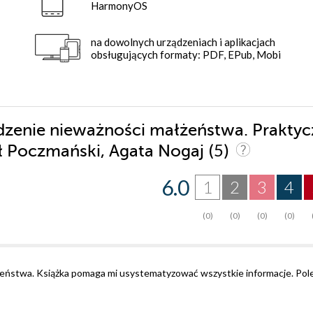
HarmonyOS
na dowolnych urządzeniach i aplikacjach
obsługujących formaty: PDF, EPub, Mobi
rdzenie nieważności małżeństwa. Prakty
(5)
ał Poczmański, Agata Nogaj
6.0
1
2
3
4
(0)
(0)
(0)
(0)
łżeństwa. Książka pomaga mi usystematyzować wszystkie informacje. Po