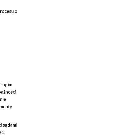
procesu o
drugim
ważności
nie
ementy
d sądami
ać.