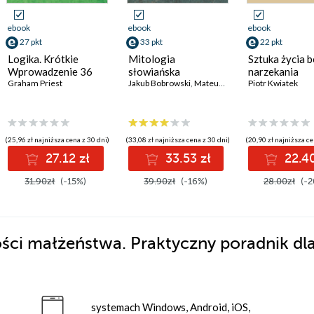
ebook
ebook
ebook
27 pkt
33 pkt
22 pkt
Logika. Krótkie
Mitologia
Sztuka życia b
Wprowadzenie 36
słowiańska
narzekania
Graham Priest
Jakub Bobrowski
,
Mateusz Wrona
Piotr Kwiatek
,
Terrence J. Sejnowski PhD
(25,96 zł najniższa cena z 30 dni)
(33,08 zł najniższa cena z 30 dni)
(20,90 zł najniższa ce
27.12 zł
33.53 zł
22.40
31.90zł
(-15%)
39.90zł
(-16%)
28.00zł
(-2
ści małżeństwa. Praktyczny poradnik dl
systemach Windows, Android, iOS,