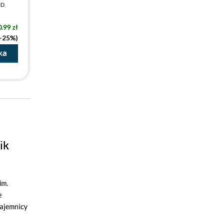
dD
,
.99 zł
(-25%)
ka
ik
im.
e
tajemnicy