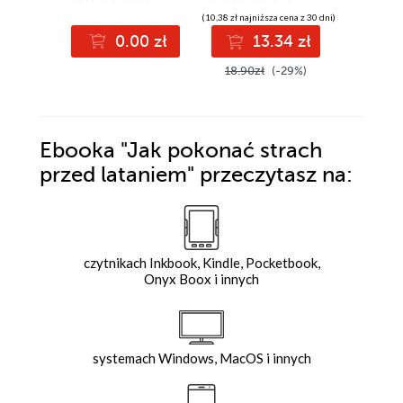
(10,38 zł najniższa cena z 30 dni)
(27,93 zł najni
0.00 zł
13.34 zł
3
18.90zł
(-29%)
39.90z
Ebooka
"Jak pokonać strach
przed lataniem"
przeczytasz na:
czytnikach Inkbook, Kindle, Pocketbook,
Onyx Boox i innych
systemach Windows, MacOS i innych