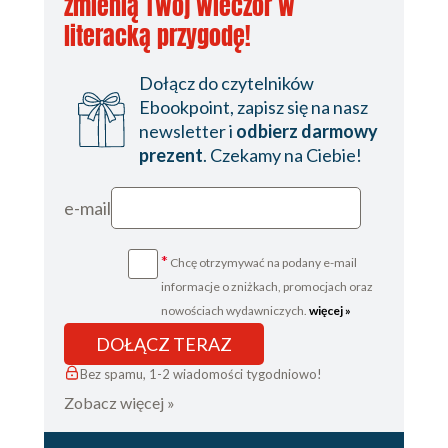
zmienią Twój wieczór w
literacką przygodę!
Dołącz do czytelników
Ebookpoint, zapisz się na nasz
newsletter i
odbierz darmowy
prezent
. Czekamy na Ciebie!
e-mail
*
Chcę otrzymywać na podany e-mail
informacje o zniżkach, promocjach oraz
nowościach wydawniczych.
więcej »
DOŁĄCZ TERAZ
Bez spamu, 1-2 wiadomości tygodniowo!
Zobacz więcej »