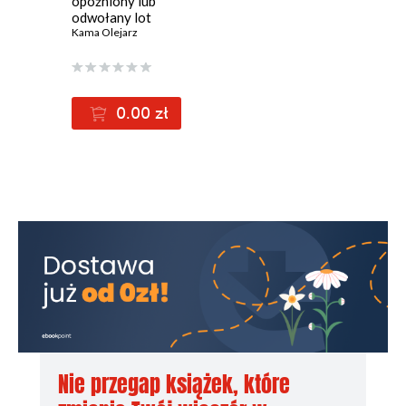
opóźniony lub
Procedury i jeszcze raz procedury
odwołany lot
Kama Olejarz
Nawet jeśli spadniesz...
0.00 zł
Nie przegap książek, które