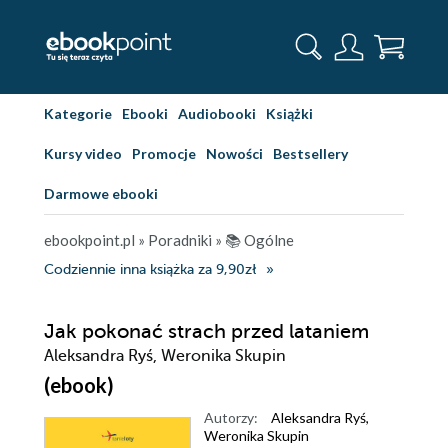
Kategorie
Ebooki
Audiobooki
Książki
Kursy video
Promocje
Nowości
Bestsellery
Darmowe ebooki
ebookpoint.pl
»
Poradniki
»
📚 Ogólne
Codziennie inna książka za 9,90zł
Jak pokonać strach przed lataniem
Aleksandra Ryś, Weronika Skupin
(ebook)
Autorzy:
Aleksandra Ryś
,
Weronika Skupin