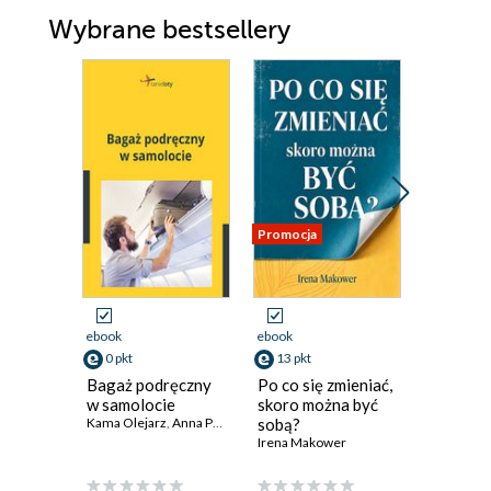
Wybrane bestsellery
Promocja
Bestseller
Promocja
ebook
ebook
ebook
0 pkt
13 pkt
33 pkt
Bagaż podręczny
Po co się zmieniać,
Stawanie
w samolocie
skoro można być
Nauki o 
Kama Olejarz
,
Anna Pustizzi
,
Aleksandra Ryś
sobą?
życia ze
Irena Makower
Shunryu S