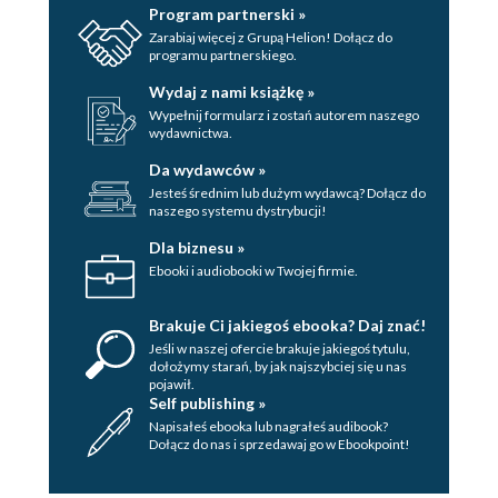
Program partnerski »
Zarabiaj więcej z Grupą Helion! Dołącz do
programu partnerskiego.
Wydaj z nami książkę »
Wypełnij formularz i zostań autorem naszego
wydawnictwa.
Da wydawców »
Jesteś średnim lub dużym wydawcą? Dołącz do
naszego systemu dystrybucji!
Dla biznesu »
Ebooki i audiobooki w Twojej firmie.
Brakuje Ci jakiegoś ebooka? Daj znać!
Jeśli w naszej ofercie brakuje jakiegoś tytulu,
dołożymy starań, by jak najszybciej się u nas
pojawił.
Self publishing »
Napisałeś ebooka lub nagrałeś audibook?
Dołącz do nas i sprzedawaj go w Ebookpoint!