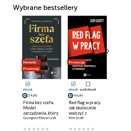
Wybrane bestsellery
Nowość
Promocja
Promocja
Promocja
ebook
ebook
audiobook
ebook
ksi
54 pkt
46 pkt
23 pkt
Firma bez szefa.
Red flag w pracy.
Determi
Model
Jak skutecznie
Intelige
zarządzania, który
walczyć z
emocjon
podwaja wyniki i
Grzegorz Klimarczyk
uprzedzeniami,
Kim Scott
Harvard
porządkuje chaos
stereotypami,
Review
dyskryminacją czy