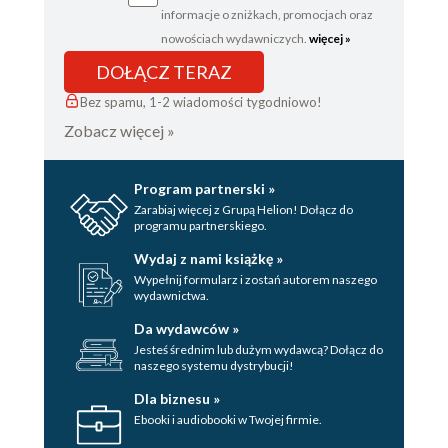
własną postawę 200
informacje o zniżkach, promocjach oraz
Prawo autosabotażu 201
nowościach wydawniczych.
więcej »
Najwyższa wolność 201
DOŁĄCZ TERAZ
Klucze do ludzkiej natury 209
Bez spamu, 1-2 wiadomości tygodniowo!
Postawa ograniczająca (negatywna) 213
Zobacz więcej »
Postawa ekspansywna (pozytywna) 220
Rozdział 9. Stań twarzą w twarz ze swoją ciemną
stroną 228
Program partnerski »
Zarabiaj więcej z Grupą Helion! Dołącz do
Prawo wyparcia 229
programu partnerskiego.
Ciemna strona 229
Wydaj z nami książkę »
Klucze do ludzkiej natury 238
Wypełnij formularz i zostań autorem naszego
Rozszyfrowywanie cienia: sprzeczne
wydawnictwa.
zachowania 244
Da wydawców »
Zintegrowany człowiek 249
Jesteś średnim lub dużym wydawcą? Dołącz do
Rozdział 10. Uważaj na delikatne ego 256
naszego systemu dystrybucji!
Prawo zazdrości 257
Dla biznesu »
Ebooki i audiobooki w Twojej firmie.
Zgubna przyjaźń 257