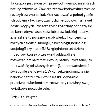
Ta książka jest swoistym przewodnikiem po meandrach
natury człowieka. Zawiera zestaw kodów służących do
rozszyfrowywania ludzkich zachowań w pełnej gamie
ich odcieni - tych zwyczajnych, nietypowych, a nawet
destrukcyjnych. Poszczególne rozdziały odnoszą się
do konkretnych aspektów lub praw ludzkiej natury.
Znalazł się tu potężny zasób wiedzy i koncepcji z
różnych dziedzin: biologii, psychologii, neurologii,
socjologii czy historii. Uwzględniono też dzieła
filozofów, którzy przez wieki oddawali się
rozważaniom na temat ludzkiej natury. Pokazano, jak
oderwać się od własnych emocji, opanować siebie i
świadomie się rozwijać. W konsekwencji można się
nauczyć patrzeć za ludzkie maski i odważnie
przeciwstawiać konformizmowi, aby rozwinąć swoje
wyjątkowe poczucie celu.
Dzięki tej książce:
staniesz się spokojnym obserwatorem innych osób