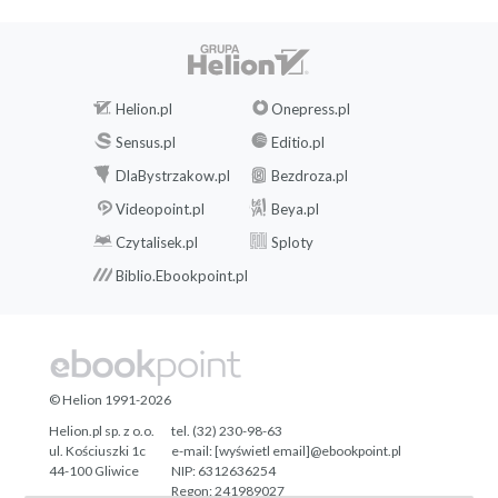
Rozdział 13. Działaj w poczuciu celu 348
Prawo bezcelowości 349
Głos 349
Klucze do ludzkiej natury 362
Helion.pl
Onepress.pl
Strategie rozwijania wysokiego poczucia
Sensus.pl
Editio.pl
celu 368
DlaBystrzakow.pl
Bezdroza.pl
Powab fałszywych celów 375
Videopoint.pl
Beya.pl
Rozdział 14. Opieraj się negatywnej presji grupy 380
Czytalisek.pl
Sploty
Prawo konformizmu 381
Biblio.Ebookpoint.pl
Eksperyment na ludzkiej naturze 381
Klucze do ludzkiej natury 395
Dwór i dworzanie 410
Grupa realna 417
Rozdział 15. Sprawiaj, aby inni chcieli Cię naśladować
© Helion 1991-2026
424
Helion.pl sp. z o.o.
tel. (32) 230-98-63
Prawo zmienności 425
ul. Kościuszki 1c
e-mail:
[wyświetl email]@ebookpoint.pl
44-100 Gliwice
NIP: 6312636254
Przekleństwo roszczeniowości 425
Regon: 241989027