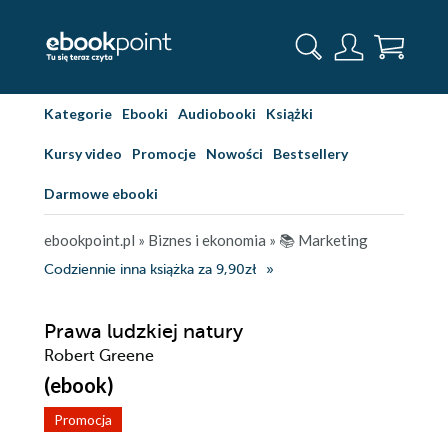
Kategorie
Ebooki
Audiobooki
Książki
Kursy video
Promocje
Nowości
Bestsellery
Darmowe ebooki
ebookpoint.pl
»
Biznes i ekonomia
»
📚 Marketing
Codziennie inna książka za 9,90zł
Prawa ludzkiej natury
Robert Greene
(ebook)
Promocja