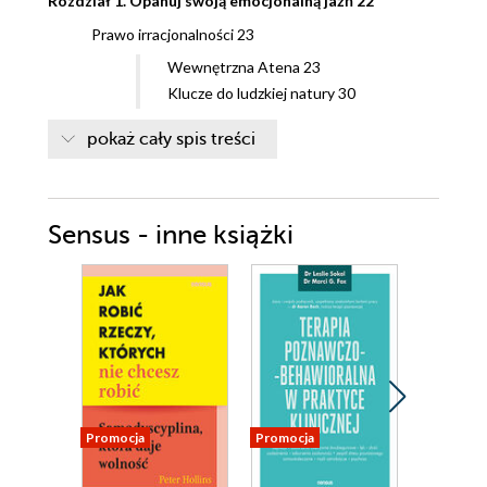
Rozdział 1. Opanuj swoją emocjonalną jaźń 22
Prawo irracjonalności 23
Wewnętrzna Atena 23
Klucze do ludzkiej natury 30
Etap pierwszy: rozpoznawanie
pokaż cały spis treści
tendencyjności 36
Etap drugi: strzeż się czynników
zaogniających 40
Etap trzeci: strategie rozbudzania
Sensus - inne książki
racjonalnej jaźni 45
Rozdział 2. Przekształć miłość własną w empatię 50
Prawo narcyzmu 51
Narcystyczne spektrum 51
Cztery przykłady osobowości
narcystycznych 61
Rozdział 3. Dostrzegaj, co się kryje za maskami innych
Promocja
Promocja
Promocja
78
Prawo odgrywania ról 79