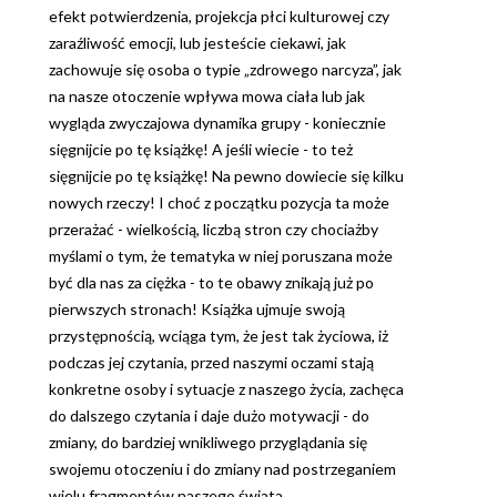
efekt potwierdzenia, projekcja płci kulturowej czy
zaraźliwość emocji, lub jesteście ciekawi, jak
zachowuje się osoba o typie „zdrowego narcyza”, jak
na nasze otoczenie wpływa mowa ciała lub jak
wygląda zwyczajowa dynamika grupy - koniecznie
sięgnijcie po tę książkę! A jeśli wiecie - to też
sięgnijcie po tę książkę! Na pewno dowiecie się kilku
nowych rzeczy! I choć z początku pozycja ta może
przerażać - wielkością, liczbą stron czy chociażby
myślami o tym, że tematyka w niej poruszana może
być dla nas za ciężka - to te obawy znikają już po
pierwszych stronach! Książka ujmuje swoją
przystępnością, wciąga tym, że jest tak życiowa, iż
podczas jej czytania, przed naszymi oczami stają
konkretne osoby i sytuacje z naszego życia, zachęca
do dalszego czytania i daje dużo motywacji - do
zmiany, do bardziej wnikliwego przyglądania się
swojemu otoczeniu i do zmiany nad postrzeganiem
wielu fragmentów naszego świata.