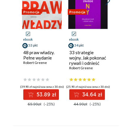
Promocja
Promocja
Promocja
ebook
ebook
ebook
aud
53 pkt
34 pkt
książka
48 praw władzy.
33 strategie
37 pkt
Pełne wydanie
wojny. Jak pokonać
Robert Greene
rywali i odnieść
Prawa n
sukces
Robert Greene
dzień. 3
medytacj
uwodzen
Robert Gr
biegłośc
(39,90 zł najniższa cena z 30 dni)
(25,90 zł najniższa cena z 30 dni)
ludzkiej
53.89 zł
34.64 zł
(34,50 zł najni
69.99zł
(-23%)
44.99zł
(-23%)
3
69.00z