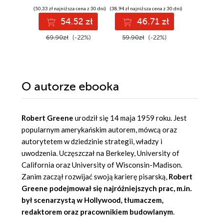
mobbingiem
(50,33 zł najniższa cena z 30 dni)
(38,94 zł najniższa cena z 30 dni)
(19,95 zł najni
54.52 zł
46.71 zł
2
69.90zł
(-22%)
59.90zł
(-22%)
39.90z
O autorze
ebooka
Robert Greene
urodził się 14 maja 1959 roku. Jest
popularnym amerykańskim autorem, mówcą oraz
autorytetem w dziedzinie strategii, władzy i
uwodzenia. Uczęszczał na Berkeley, University of
California oraz University of Wisconsin-Madison.
Zanim zaczął rozwijać swoją karierę pisarską,
Robert
Greene podejmował się najróżniejszych prac, m.in.
był scenarzystą w Hollywood, tłumaczem,
redaktorem oraz pracownikiem budowlanym
.