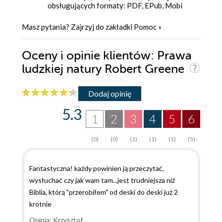
obsługujących formaty: PDF, EPub, Mobi
Masz pytania? Zajrzyj do zakładki
Pomoc
»
Oceny i opinie klientów: Prawa
ludzkiej natury Robert Greene
Dodaj opinię
5.3
1
2
3
4
5
6
(0)
(0)
(1)
(1)
(1)
(5)
Fantastyczna! każdy powinien ją przeczytać,
wysłuchać czy jak wam tam...jest trudniejsza niż
Biblia, którą "przerobiłem" od deski do deski już 2
krotnie
Opinia: Krzysztof