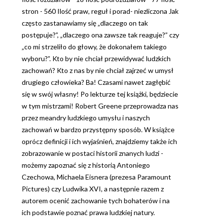
stron - 560 Ilość praw, reguł i porad- niezliczona Jak
często zastanawiamy się „dlaczego on tak
postępuje?”, „dlaczego ona zawsze tak reaguje?” czy
„co mi strzeliło do głowy, że dokonałem takiego
wyboru?”. Kto by nie chciał przewidywać ludzkich
zachowań? Kto z nas by nie chciał zajrzeć w umysł
drugiego człowieka? Ba! Czasami nawet zagłębić
się w swój własny! Po lekturze tej książki, będziecie
w tym mistrzami! Robert Greene przeprowadza nas
przez meandry ludzkiego umysłu i naszych
zachowań w bardzo przystępny sposób. W książce
oprócz definicji i ich wyjaśnień, znajdziemy także ich
zobrazowanie w postaci historii znanych ludzi -
możemy zapoznać się z historią Antoniego
Czechowa, Michaela Eisnera (prezesa Paramount
Pictures) czy Ludwika XVI, a następnie razem z
autorem ocenić zachowanie tych bohaterów i na
ich podstawie poznać prawa ludzkiej natury.