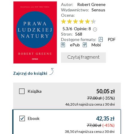
Autor:
Robert Greene
Wydawnictwo:
Sensus
Ocena:
5.3
/
6
Opinie:
8
Stron:
568
Dostępne formaty:
PDF
ePub
Mobi
Czytaj fragment
Zajrzyj do książki
50,05 zł
Książka
77,00 zł
(-35%)
46,20 zł najniższa cena z 30 dni
42,35 zł
Ebook
77,00 zł
(-45%)
38,50 zł najniższa cena z 30 dni