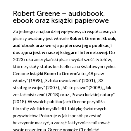
Robert Greene – audiobook,
ebook oraz książki papierowe
Za jednego z najbardziej wpływowych współczesnych
pisarzy uważany jest właśnie
Robert Greene
.
Ebook,
audiobook oraz wersja papierowa jego publikacji
dostępna jest w naszej księgarni internetowej
. Do
2023 roku amerykański pisarz wydał sześć tytułów,
które zyskały status bestsellera na światowym rynku.
Cenione
książki Roberta Greene’a
to „
48 praw
władzy
” (1998), „Sztuka uwodzenia” (2001), „
33
strategie wojny
” (2007), „50-te prawo” (2009), „
Jak
zostać mistrzem
” (2018) oraz „
Prawa ludzkiej natury
”
(2018). W swoich publikacjach Greene przybliża
filozofię wielkich myślicieli i taktykę światowych
przywódców. Pokazuje w jaki sposób przestać
bezczynnie marzyć, a zacząć faktycznie realizować
swoje pragnienia. Greene pomoże Ci odnieść