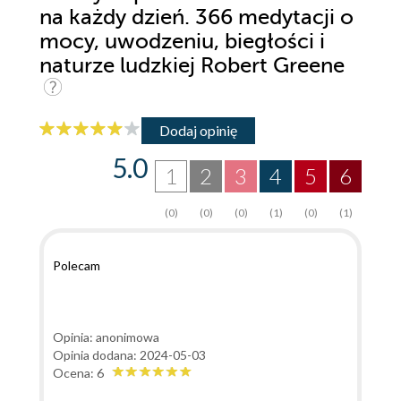
na każdy dzień. 366 medytacji o
mocy, uwodzeniu, biegłości i
naturze ludzkiej Robert Greene
Dodaj opinię
5.0
1
2
3
4
5
6
(0)
(0)
(0)
(1)
(0)
(1)
Polecam
Opinia: anonimowa
Opinia dodana: 2024-05-03
Ocena: 6