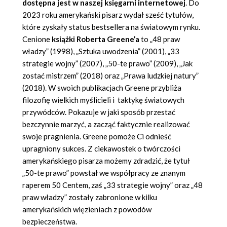
dostępna jest w naszej księgarni internetowej
. Do
2023 roku amerykański pisarz wydał sześć tytułów,
które zyskały status bestsellera na światowym rynku.
Cenione
książki Roberta Greene’a
to „
48 praw
władzy
” (1998), „Sztuka uwodzenia” (2001), „
33
strategie wojny
” (2007), „50-te prawo” (2009), „
Jak
zostać mistrzem
” (2018) oraz „
Prawa ludzkiej natury
”
(2018). W swoich publikacjach Greene przybliża
filozofię wielkich myślicieli i taktykę światowych
przywódców. Pokazuje w jaki sposób przestać
bezczynnie marzyć, a zacząć faktycznie realizować
swoje pragnienia. Greene pomoże Ci odnieść
upragniony sukces. Z ciekawostek o twórczości
amerykańskiego pisarza możemy zdradzić, że tytuł
„50-te prawo” powstał we współpracy ze znanym
raperem 50 Centem, zaś „33 strategie wojny” oraz „48
praw władzy” zostały zabronione w kilku
amerykańskich więzieniach z powodów
bezpieczeństwa.