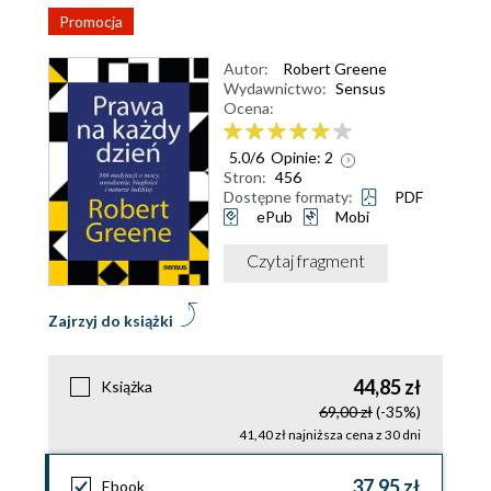
Promocja
Autor:
Robert Greene
Wydawnictwo:
Sensus
Ocena:
5.0
/
6
Opinie:
2
Stron:
456
Dostępne formaty:
PDF
ePub
Mobi
Czytaj fragment
Zajrzyj do książki
44,85 zł
Książka
69,00 zł
(-35%)
41,40 zł najniższa cena z 30 dni
37,95 zł
Ebook