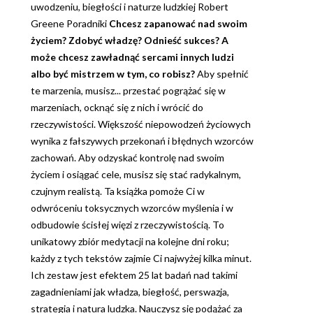
uwodzeniu, biegłości i naturze ludzkiej Robert
Greene Poradniki
Chcesz zapanować nad swoim
życiem? Zdobyć władzę? Odnieść sukces? A
może chcesz zawładnąć sercami innych ludzi
albo być mistrzem w tym, co robisz?
Aby spełnić
te marzenia, musisz... przestać pogrążać się w
marzeniach, ocknąć się z nich i wrócić do
rzeczywistości. Większość niepowodzeń życiowych
wynika z fałszywych przekonań i błędnych wzorców
zachowań. Aby odzyskać kontrolę nad swoim
życiem i osiągać cele, musisz się stać radykalnym,
czujnym realistą. Ta książka pomoże Ci w
odwróceniu toksycznych wzorców myślenia i w
odbudowie ścisłej więzi z rzeczywistością. To
unikatowy zbiór medytacji na kolejne dni roku;
każdy z tych tekstów zajmie Ci najwyżej kilka minut.
Ich zestaw jest efektem 25 lat badań nad takimi
zagadnieniami jak władza, biegłość, perswazja,
strategia i natura ludzka. Nauczysz się podążać za