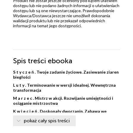
Produkt nie został jeszcze oceniony pod kątem ułatwień
dostępu lub nie podano żadnych informacji o ułatwieniach
dostępu lub są one niewystarczające. Prawdopodobnie
Wydawca/Dostawca jeszcze nie umożliwił dokonania
walidacji produktu lub nie przekazał odpowiednich
informacji na temat jego dostępności.
Spis treści
ebooka
S t y c z e ń . Twoje zadanie życiowe. Zasiewanie ziaren
biegłości
L u t y . Terminowanie w wersji idealnej. Wewnętrzna
transformacja
M a r z e c . Mistrz w akcji. Rozwijanie umiejętności i
osiąganie mistrzostwa
K w i e c i e ń . Doskonały dworzanin. Zabawa we
władzę
pokaż cały spis treści
M a j . Ci, którzy udają, że nie grają o władzę.
Rozpoznawanie toksycznych typów i ich ukrytych