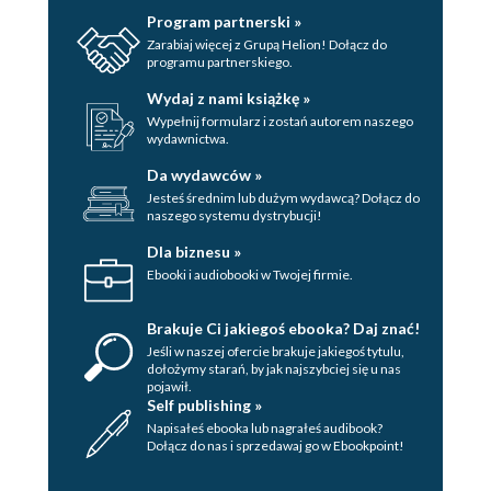
Program partnerski »
Zarabiaj więcej z Grupą Helion! Dołącz do
programu partnerskiego.
Wydaj z nami książkę »
Wypełnij formularz i zostań autorem naszego
wydawnictwa.
Da wydawców »
Jesteś średnim lub dużym wydawcą? Dołącz do
naszego systemu dystrybucji!
Dla biznesu »
Ebooki i audiobooki w Twojej firmie.
Brakuje Ci jakiegoś ebooka? Daj znać!
Jeśli w naszej ofercie brakuje jakiegoś tytulu,
dołożymy starań, by jak najszybciej się u nas
pojawił.
Self publishing »
Napisałeś ebooka lub nagrałeś audibook?
Dołącz do nas i sprzedawaj go w Ebookpoint!