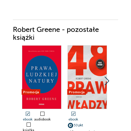
Robert Greene - pozostałe
książki
Promocja
Promocja
Promocja
ebook
audiobook
ebook
ebook
53 pkt
34 pkt
książka