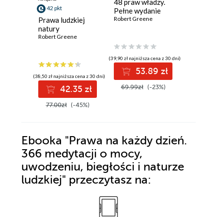
48 praw władzy.
33 strat
42 pkt
Pełne wydanie
wojny. J
Robert Greene
rywali i
Prawa ludzkiej
sukces
Robert Gr
natury
Robert Greene
(39,90 zł najniższa cena z 30 dni)
(25,90 zł najni
53.89 zł
3
(38,50 zł najniższa cena z 30 dni)
69.99zł
(-23%)
44.99z
42.35 zł
77.00zł
(-45%)
Ebooka
"Prawa na każdy dzień.
366 medytacji o mocy,
uwodzeniu, biegłości i naturze
ludzkiej"
przeczytasz na: