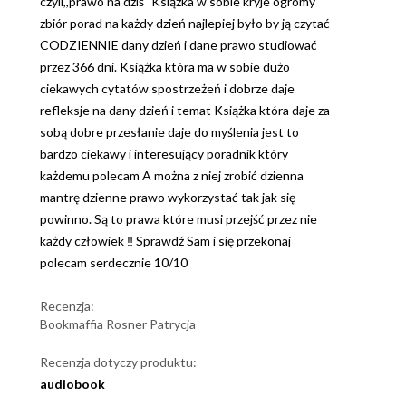
czyli,,prawo na dziś" Książka w sobie kryje ogromy
zbiór porad na każdy dzień najlepiej było by ją czytać
CODZIENNIE dany dzień i dane prawo studiować
przez 366 dni. Książka która ma w sobie dużo
ciekawych cytatów spostrzeżeń i dobrze daje
refleksje na dany dzień i temat Książka która daje za
sobą dobre przesłanie daje do myślenia jest to
bardzo ciekawy i interesujący poradnik który
każdemu polecam A można z niej zrobić dzienna
mantrę dzienne prawo wykorzystać tak jak się
powinno. Są to prawa które musi przejść przez nie
każdy człowiek ‼️ Sprawdź Sam i się przekonaj
polecam serdecznie 10/10
Recenzja:
Bookmaffia Rosner Patrycja
Recenzja dotyczy produktu:
audiobook