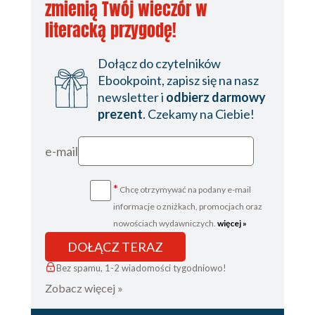
zmienią Twój wieczór w
literacką przygodę!
Dołącz do czytelników
Ebookpoint, zapisz się na nasz
newsletter i
odbierz darmowy
prezent
. Czekamy na Ciebie!
e-mail
*
Chcę otrzymywać na podany e-mail
informacje o zniżkach, promocjach oraz
nowościach wydawniczych.
więcej »
DOŁĄCZ TERAZ
Bez spamu, 1-2 wiadomości tygodniowo!
Zobacz więcej »