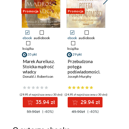
Promocja
Promocja
Promocja
ebook
audiobook
ebook
audiobook
ebook
aud
książka
książka
książka
35 pkt
29 pkt
29 pkt
Marek Aureliusz.
Przebudzona
Stoicyzm
Stoicka mądrość
potęga
zyskać 
władcy
podświadomości.
dystans,
Donald J. Robertson
Sztuka afirmacji i
Joseph Murphy
własne ż
techniki zmiany
wewnętr
spokój. 
ćwiczeń
(29,95 zł najniższa cena z 30 dni)
(24,95 zł najniższa cena z 30 dni)
(24,95 zł najni
35.94 zł
29.94 zł
2
59.90zł
(-40%)
49.90zł
(-40%)
49.90z