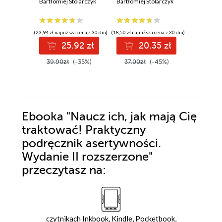
podręcznik
Bartłomiej Stolarczyk
podręcznik
Bartłomiej Stolarczyk
telemark
asertywności.
asertywności
narzędzi
Wydanie II
i obsługi
Bartłomiej
rozszerzone.
przez te
(23,94 zł najniższa cena z 30 dni)
(18,50 zł najniższa cena z 30 dni)
Książka z
zastoso
25.92 zł
20.35 zł
autografem
zaraz. W
(19,95 zł najni
rozszer
39.90zł
(-35%)
37.00zł
(-45%)
2
39.90z
Ebooka
"Naucz ich, jak mają Cię
traktować! Praktyczny
podręcznik asertywności.
Wydanie II rozszerzone"
przeczytasz na:
czytnikach Inkbook, Kindle, Pocketbook,