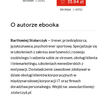
39.99zł
(-20%)
35.94 zł
2
59.90zł
(-40%)
37.00z
O autorze
ebooka
Bartłomiej Stolarczyk
— trener, przedsiębiorca,
językoznawca, psychotrener sportowy. Specjalizuje się
w szkoleniach z zakresu asertywności, rozwoju
osobistego i radzenia sobie ze stresem, obsługi klienta
i telemarketingu, szkoleniach menedżerskich z
motywacji. Doświadczenie zawodowe zdobywał w
dziale obsługi klientów korporacyjnych w
międzynarodowej korporacji IT oraz firmach
doradztwa personalnego. Wejdź na:
www.bartlomiej-
stolarczyk.pl
.