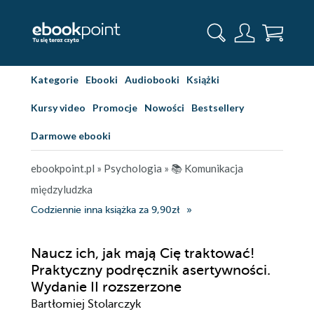
Kategorie
Ebooki
Audiobooki
Książki
Kursy video
Promocje
Nowości
Bestsellery
Darmowe ebooki
ebookpoint.pl
»
Psychologia
»
📚 Komunikacja
międzyludzka
Codziennie inna książka za 9,90zł
Naucz ich, jak mają Cię traktować!
Praktyczny podręcznik asertywności.
Wydanie II rozszerzone
Bartłomiej Stolarczyk