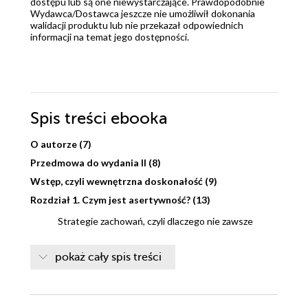
dostępu lub są one niewystarczające. Prawdopodobnie
Wydawca/Dostawca jeszcze nie umożliwił dokonania
walidacji produktu lub nie przekazał odpowiednich
informacji na temat jego dostępności.
Spis treści
ebooka
O autorze (7)
Przedmowa do wydania II (8)
Wstęp, czyli wewnętrzna doskonałość (9)
Rozdział 1. Czym jest asertywność? (13)
Strategie zachowań, czyli dlaczego nie zawsze
zachowujemy się tak, jak chcemy (15)
pokaż cały spis treści
Każde nasze zachowanie (nawet to,
które bardzo nam ciąży) kiedyś było
skuteczne (16)