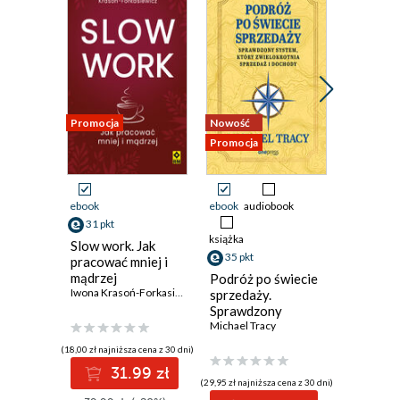
Promocja
Nowość
Promocja
Promocja
ebook
ebook
audiobook
ebook
aud
31 pkt
książka
książka
Slow work. Jak
35 pkt
22 pkt
pracować mniej i
mądrzej
Podróż po świecie
Zmień s
Iwona Krasoń-Forkasiewicz
sprzedaży.
paradyg
Sprawdzony
odmieni
system, który
Michael Tracy
życie. D
zwielokrotnia
Twojej o
(18,00 zł najniższa cena z 30 dni)
sprzedaż i dochody
przemia
31.99 zł
(29,95 zł najniższa cena z 30 dni)
(18,50 zł najni