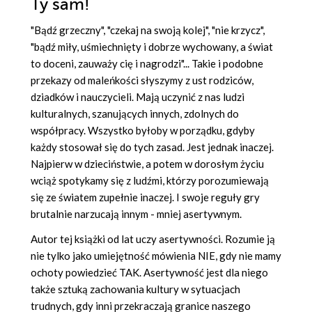
Ty sam!
"Bądź grzeczny", "czekaj na swoją kolej", "nie krzycz",
"bądź miły, uśmiechnięty i dobrze wychowany, a świat
to doceni, zauważy cię i nagrodzi"... Takie i podobne
przekazy od maleńkości słyszymy z ust rodziców,
dziadków i nauczycieli. Mają uczynić z nas ludzi
kulturalnych, szanujących innych, zdolnych do
współpracy. Wszystko byłoby w porządku, gdyby
każdy stosował się do tych zasad. Jest jednak inaczej.
Najpierw w dzieciństwie, a potem w dorosłym życiu
wciąż spotykamy się z ludźmi, którzy porozumiewają
się ze światem zupełnie inaczej. I swoje reguły gry
brutalnie narzucają innym - mniej asertywnym.
Autor tej książki od lat uczy asertywności. Rozumie ją
nie tylko jako umiejętność mówienia NIE, gdy nie mamy
ochoty powiedzieć TAK. Asertywność jest dla niego
także sztuką zachowania kultury w sytuacjach
trudnych, gdy inni przekraczają granice naszego