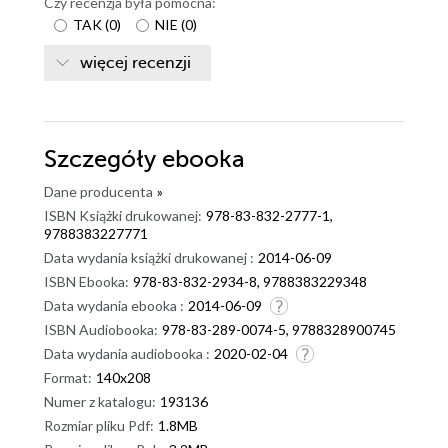
Czy recenzja była pomocna:
TAK
(
0
)
NIE
(
0
)
więcej recenzji
Szczegóły
ebooka
Dane producenta
»
ISBN Książki drukowanej:
978-83-832-2777-1,
9788383227771
Data wydania książki drukowanej :
2014-06-09
ISBN Ebooka:
978-83-832-2934-8, 9788383229348
Data wydania ebooka :
2014-06-09
ISBN Audiobooka:
978-83-289-0074-5, 9788328900745
Data wydania audiobooka :
2020-02-04
Format:
140x208
Numer z katalogu:
193136
Rozmiar pliku Pdf:
1.8MB