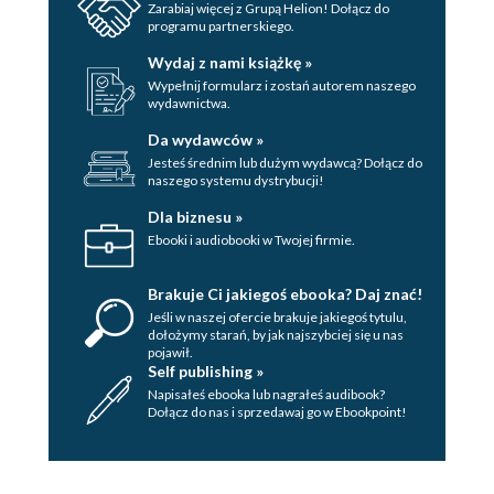
powiesz... (107)
Zarabiaj więcej z Grupą Helion! Dołącz do
programu partnerskiego.
Lista kontrolna asertywności (111)
Wydaj z nami książkę »
Rozdział 5. Jak odmawiać bez poczucia winy? (113)
Wypełnij formularz i zostań autorem naszego
wydawnictwa.
Poznaj kogoś, kto potrzebuje Twojej pomocy (113)
Da wydawców »
Jak odmawiać bez poczucia winy i burzenia relacji?
Jesteś średnim lub dużym wydawcą? Dołącz do
naszego systemu dystrybucji!
(117)
Dla biznesu »
Nie (120)
Ebooki i audiobooki w Twojej firmie.
Obszar odmowy (120)
Uzasadnienie (121)
Brakuje Ci jakiegoś ebooka? Daj znać!
Podtrzymanie kontaktu - czynna pomoc
Jeśli w naszej ofercie brakuje jakiegoś tytulu,
(123)
dołożymy starań, by jak najszybciej się u nas
pojawił.
Jak radzić sobie z nachalnymi ludźmi? (126)
Self publishing »
Napisałeś ebooka lub nagrałeś audibook?
Jak wytrwać przy NIE i radzić sobie z naciskami?
Dołącz do nas i sprzedawaj go w Ebookpoint!
(129)
Asertywna odmowa w cienkim cieście na ostro