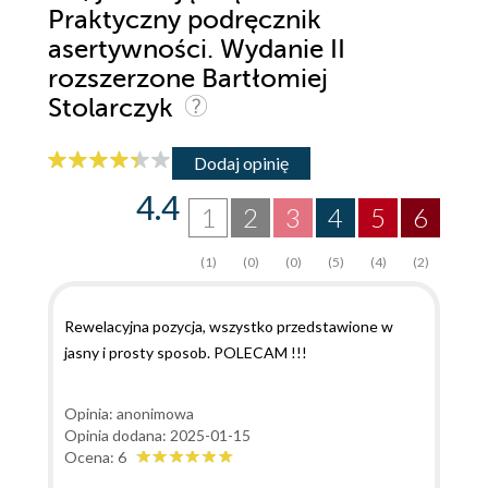
Praktyczny podręcznik
asertywności. Wydanie II
rozszerzone Bartłomiej
Stolarczyk
Dodaj opinię
4.4
1
2
3
4
5
6
(1)
(0)
(0)
(5)
(4)
(2)
Rewelacyjna pozycja, wszystko przedstawione w
jasny i prosty sposob. POLECAM !!!
Opinia: anonimowa
Opinia dodana: 2025-01-15
Ocena: 6