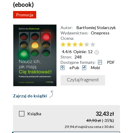
(ebook)
Promocja
Autor:
Bartłomiej Stolarczyk
Wydawnictwo:
Onepress
Ocena:
4.4
/
6
Opinie:
12
Stron:
248
Dostępne formaty:
PDF
ePub
Mobi
Czytaj fragment
Zajrzyj do książki
32,43 zł
Książka
49,90 zł
(-35%)
29,94 zł najniższa cena z 30 dni