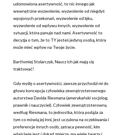
udomowiona asertywność, to nic innego jak
wewnętrzne wyzwolenie, wyzwolenie od niegdyś
wpojonych przekonań, wyzwolenie od lęku,
wyzwolenie od wpływu innych, wyzwolenie od
sytuacji, która panuje nad nami. Asertywność to
decyzja o tym, że to TY jesteś jedyną osobą, która
może mieć wpływ na Twoje życie.
Bartłomiej Stolarczyk, Naucz ich jak mają cię
traktować!
Gdy myślę o asertywności, zawsze przychodzi mi do
głowy koncepcja człowieka zewnątrzsterownego
autorstwa Davida Riesmana (amerykański socjolog,
prawnik i nauczyciel). Człowiek zewnątrzsterowny,
według Riesmana, to jednostka, która podąża za
tym co mówią jej inni, jest uczulona na oczekiwania i
preferencje innych osób, zatraca pewność, kim
właściwie jest i dokąd zmierza, ma wiele twarzy i