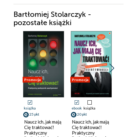
Bartłomiej Stolarczyk -
pozostałe książki
Promocja
Promocja
Promocja
książka
ebook
książka
ebook
aud
25 pkt
20 pkt
książka
Naucz ich, jak mają
Naucz ich, jak mają
21 pkt
Cię traktować!
Cię traktować!
Praktyczny
Praktyczny
Perswaz