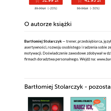
31.99 zł
41.93 zł
39.99zł
(-20%)
59.90zł
(-30%)
O autorze
książki
Bartłomiej Stolarczyk
— trener, przedsiębiorca, jęz
asertywności, rozwoju osobistego i radzenia sobie ze
motywacji. Doświadczenie zawodowe zdobywał w dzia
firmach doradztwa personalnego. Wejdź na:
www.bart
Bartłomiej Stolarczyk - pozosta