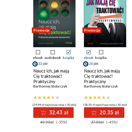
Promocja
Promocja
ebook
audiobook
książka
ebook
książka
32 pkt
20 pkt
Naucz ich, jak mają
Naucz ich, jak mają
Cię traktować!
Cię traktować!
Praktyczny
Praktyczny
podręcznik
Bartłomiej Stolarczyk
podręcznik
Bartłomiej Stolarczyk
asertywności.
asertywności
Wydanie II
rozszerzone
(29,94 zł najniższa cena z 30 dni)
(18,50 zł najniższa cena z 30 dni)
32.43 zł
20.35 zł
49.90zł
(-35%)
37.00zł
(-45%)