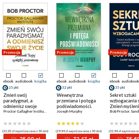
Promocja
Promocja
Promocja
ebook
audiobook
książka
ebook
audiobook
książka
ebook
audiobook
25 pkt
32 pkt
35 pkt
Zmień swój
Wewnętrzna
Sekret sztuki
paradygmat, a
przemiana i potęga
wzbogacania s
odmienisz swoje
podświadomości.
Zmień myśleni
życie. Dziennik
Proctor Gallagher Institute
,
Bob Proctor
Kreuj rzeczywistość
Joseph Murphy
sukcesie i
Bob Proctor
,
Sandy 
Twojej osobistej
poprzez myśli,
pieniądzach -
przemiany
emocje, nawyki i
życie, którego
wiarę w siebie
pragniesz
(22,20 zł najniższa cena z 30 dni)
(29,94 zł najniższa cena z 30 dni)
(32,94 zł najniższa ce