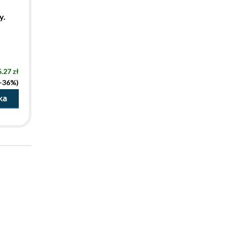
y.
.27 zł
(-36%)
ka