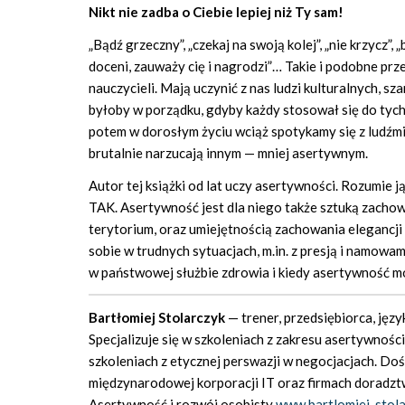
Nikt nie zadba o Ciebie lepiej niż Ty sam!
„Bądź grzeczny”, „czekaj na swoją kolej”, „nie krzycz”,
doceni, zauważy cię i nagrodzi”… Takie i podobne prz
nauczycieli. Mają uczynić z nas ludzi kulturalnych, 
byłoby w porządku, gdyby każdy stosował się do tych z
potem w dorosłym życiu wciąż spotykamy się z ludźmi,
brutalnie narzucają innym — mniej asertywnym.
Autor tej książki od lat uczy asertywności. Rozumie 
TAK. Asertywność jest dla niego także sztuką zachow
terytorium, oraz umiejętnością zachowania elegancji i d
sobie w trudnych sytuacjach, m.in. z presją i namo
w państwowej służbie zdrowia i kiedy asertywność 
Bartłomiej Stolarczyk
— trener, przedsiębiorca, języ
Specjalizuje się w szkoleniach z zakresu asertywności
szkoleniach z etycznej perswazji w negocjacjach. D
międzynarodowej korporacji IT oraz firmach doradzt
Asertywność i rozwój osobisty
www.bartlomiej-stol