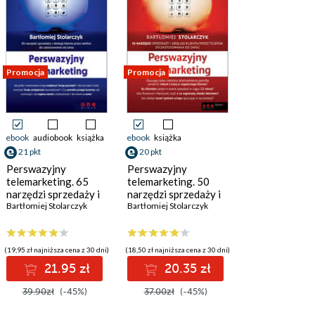
Promocja
Promocja
ebook
audiobook
książka
ebook
książka
21 pkt
20 pkt
Perswazyjny
Perswazyjny
telemarketing. 65
telemarketing. 50
narzędzi sprzedaży i
narzędzi sprzedaży i
obsługi klienta przez
Bartłomiej Stolarczyk
obsługi klienta przez
Bartłomiej Stolarczyk
telefon do
telefon do
zastosowania od
zastosowania od
zaraz. Wydanie II
zaraz
(19,95 zł najniższa cena z 30 dni)
(18,50 zł najniższa cena z 30 dni)
rozszerzone
21.95 zł
20.35 zł
39.90zł
(-45%)
37.00zł
(-45%)