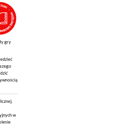
ły gry
iedzieć
aszego
adzić
tywnością
icznej.
yjnych w
olenie