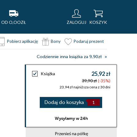
OD O,OOZŁ
ZALOGUJ
KOSZYK
Pobierz aplikację
Bony
Podaruj prezent
Codziennie inna książka za 9,90zł
25,92 zł
Książka
39,90 zł
(-35%)
23,94 zł najniższa cena z 30 dni
Dodaj do koszyka
Wysyłamy w 24h
Przenieś na półkę