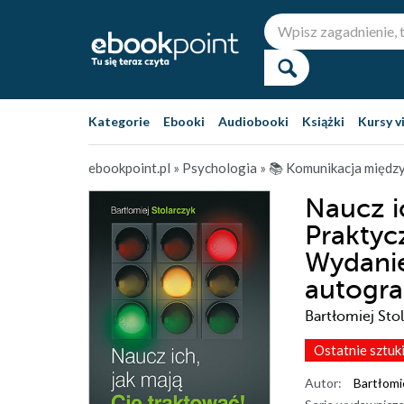
Kategorie
Ebooki
Audiobooki
Książki
Kursy v
ebookpoint.pl
»
Psychologia
»
📚 Komunikacja międz
Naucz i
Praktyc
Wydanie
autogr
Bartłomiej Sto
Ostatnie sztuk
Autor:
Bartłomi