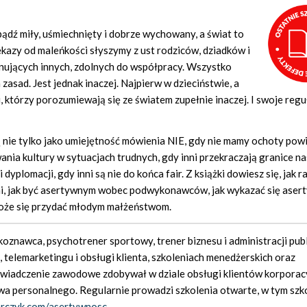
 „bądź miły, uśmiechnięty i dobrze wychowany, a świat to
ekazy od maleńkości słyszymy z ust rodziców, dziadków i
szanujących innych, zdolnych do współpracy. Wszystko
asad. Jest jednak inaczej. Najpierw w dzieciństwie, a
 którzy porozumiewają się ze światem zupełnie inaczej. I swoje regu
ją nie tylko jako umiejętność mówienia NIE, gdy nie mamy ochoty pow
ania kultury w sytuacjach trudnych, gdy inni przekraczają granice n
yplomacji, gdy inni są nie do końca fair. Z książki dowiesz się, jak r
wami, jak być asertywnym wobec podwykonawców, jak wykazać się aser
może się przydać młodym małżeństwom.
koznawca, psychotrener sportowy, trener biznesu i administracji publ
, telemarketingu i obsługi klienta, szkoleniach menedżerskich oraz
oświadczenie zawodowe zdobywał w dziale obsługi klientów korporac
wa personalnego. Regularnie prowadzi szkolenia otwarte, w tym szk
arczyk.com/asertywnosc
.