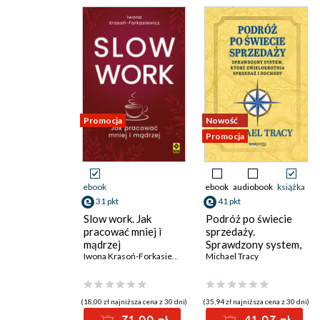
Promocja
Nowość
Promocja
ebook
ebook
audiobook
książka
31 pkt
41 pkt
Slow work. Jak
Podróż po świecie
pracować mniej i
sprzedaży.
mądrzej
Sprawdzony system,
Iwona Krasoń-Forkasiewicz
który zwielokrotnia
Michael Tracy
sprzedaż i dochody
(18,00 zł najniższa cena z 30 dni)
(35,94 zł najniższa cena z 30 dni)