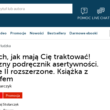
POMOC
LIVE CHAT
ideo
Promocje
Nowości
Bestsellery
Darmowe ebooki
yludzka
ch, jak mają Cię traktować!
zny podręcznik asertywności.
 II rozszerzone. Książka z
afem
larczyk
i
Promocja
ej Stolarczyk