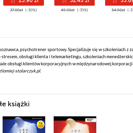
25.90 zł
32.43 zł
35.69
37.00zł
(-30%)
49.90zł
(-35%)
54.90zł
(-3
ykoznawca, psychotrener sportowy. Specjalizuje się w szkoleniach z z
 stresem, obsługi klienta i telemarketingu, szkoleniach menedżerskic
le obsługi klientów korporacyjnych w międzynarodowej korporacji 
lomiej-stolarczyk.pl
.
łe książki