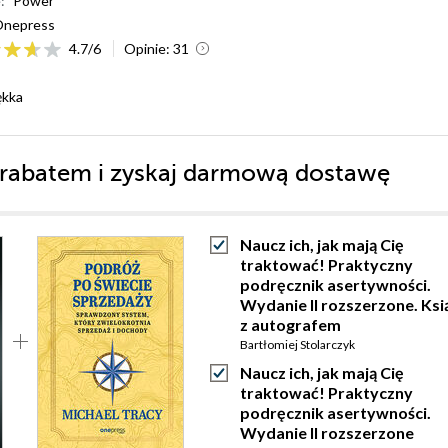
:
Power
nepress
4.7
/
6
Opinie:
31
ękka
rabatem i zyskaj darmową dostawę
Naucz ich, jak mają Cię
traktować! Praktyczny
podręcznik asertywności.
Wydanie II rozszerzone. Ksi
z autografem
Bartłomiej Stolarczyk
Naucz ich, jak mają Cię
traktować! Praktyczny
podręcznik asertywności.
Wydanie II rozszerzone