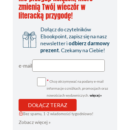
zmienią Twój wieczór w
literacką przygodę!
Dołącz do czytelników
Ebookpoint, zapisz się na nasz
newsletter i
odbierz darmowy
prezent
. Czekamy na Ciebie!
e-mail
*
Chcę otrzymywać na podany e-mail
informacje o zniżkach, promocjach oraz
nowościach wydawniczych.
więcej »
DOŁĄCZ TERAZ
Bez spamu, 1-2 wiadomości tygodniowo!
Zobacz więcej »