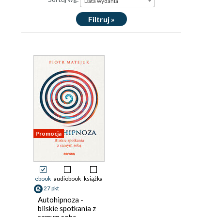
Data wydania
Filtruj »
Promocja
ebook
audiobook
książka
27 pkt
Autohipnoza -
bliskie spotkania z