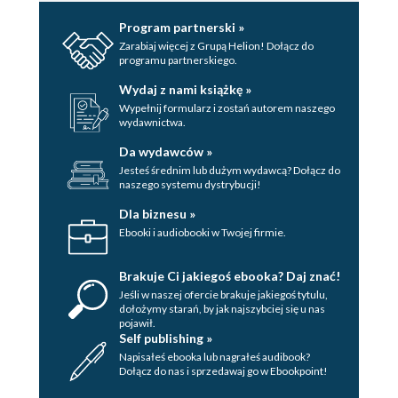
Program partnerski »
Zarabiaj więcej z Grupą Helion! Dołącz do
programu partnerskiego.
Wydaj z nami książkę »
Wypełnij formularz i zostań autorem naszego
wydawnictwa.
Da wydawców »
Jesteś średnim lub dużym wydawcą? Dołącz do
naszego systemu dystrybucji!
Dla biznesu »
Ebooki i audiobooki w Twojej firmie.
Brakuje Ci jakiegoś ebooka? Daj znać!
Jeśli w naszej ofercie brakuje jakiegoś tytulu,
dołożymy starań, by jak najszybciej się u nas
pojawił.
Self publishing »
Napisałeś ebooka lub nagrałeś audibook?
Dołącz do nas i sprzedawaj go w Ebookpoint!