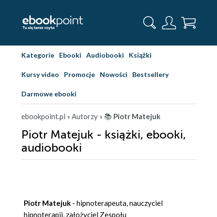
Kategorie
Ebooki
Audiobooki
Książki
Kursy video
Promocje
Nowości
Bestsellery
Darmowe ebooki
ebookpoint.pl
» Autorzy
» 📚
Piotr Matejuk
Piotr Matejuk - książki, ebooki,
audiobooki
Piotr Matejuk
- hipnoterapeuta, nauczyciel
hipnoterapii, założyciel Zespołu