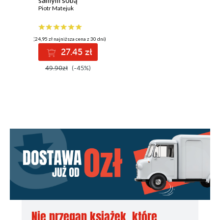
samym sobą
Piotr Matejuk
(24,95 zł najniższa cena z 30 dni)
27.45 zł
49.90zł
(-45%)
Nie przegap książek, które