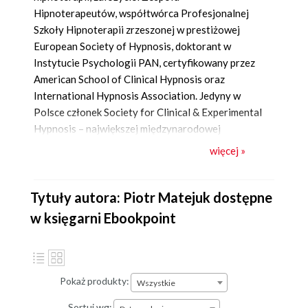
Hipnoterapeutów, współtwórca Profesjonalnej
Szkoły Hipnoterapii zrzeszonej w prestiżowej
European Society of Hypnosis, doktorant w
Instytucie Psychologii PAN, certyfikowany przez
American School of Clinical Hypnosis oraz
International Hypnosis Association. Jedyny w
Polsce członek Society for Clinical & Experimental
Hypnosis – największej międzynarodowej
organizacji hipnozy klinicznej na Świecie. Więcej o
więcej »
autorze:
https://piotrmatejuk.pl/
Tytuły autora: Piotr Matejuk dostępne
w księgarni Ebookpoint
Pokaż produkty:
Wszystkie
Sortuj wg: