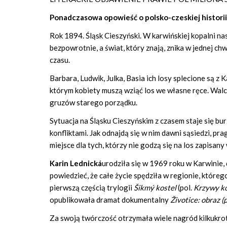
Ponadczasowa opowieść o polsko-czeskiej historii
Rok 1894. Śląsk Cieszyński. W karwińskiej kopalni na
bezpowrotnie, a świat, który znają, znika w jednej ch
czasu.
Barbara, Ludwik, Julka, Basia ich losy splecione są z K
którym kobiety muszą wziąć los we własne ręce. Walc
gruzów starego porządku.
Sytuacja na Śląsku Cieszyńskim z czasem staje się bu
konfliktami. Jak odnajdą się w nim dawni sąsiedzi, pra
miejsce dla tych, którzy nie godzą się na los zapisa
Karin Lednická
urodziła się w 1969 roku w Karwinie
powiedzieć, że całe życie spędziła w regionie, które
pierwszą częścią trylogii
Šikmý kostel
(pol.
Krzywy ko
opublikowała dramat dokumentalny
Životice: obraz 
Za swoją twórczość otrzymała wiele nagród kilkukrotn