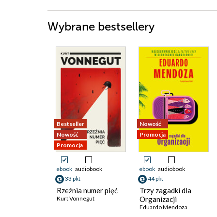
Wybrane bestsellery
Bestseller
Nowość
Nowość
Promocja
Promocja
ebook
audiobook
ebook
audiobook
33 pkt
44 pkt
Rzeźnia numer pięć
Trzy zagadki dla
Kurt Vonnegut
Organizacji
Eduardo Mendoza