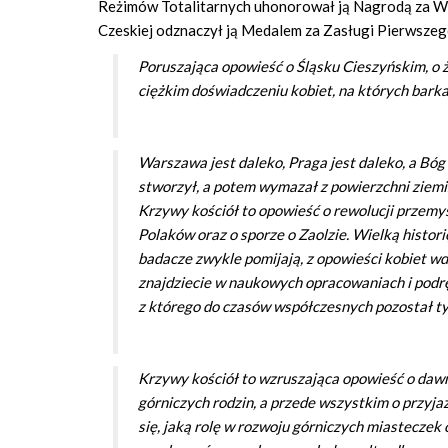
Reżimów Totalitarnych uhonorował ją Nagrodą za Wo
Czeskiej odznaczył ją Medalem za Zasługi Pierwszeg
Poruszająca opowieść o Śląsku Cieszyńskim, o ż
ciężkim doświadczeniu kobiet, na których barka
Warszawa jest daleko, Praga jest daleko, a Bó
stworzył, a potem wymazał z powierzchni ziemi. 
Krzywy kościół
to opowieść o rewolucji przemys
Polaków oraz o sporze o Zaolzie. Wielką histori
badacze zwykle pomijają, z opowieści kobiet wdó
znajdziecie w naukowych opracowaniach i podr
z którego do czasów współczesnych pozostał ty
Krzywy kościół
to wzruszająca opowieść o dawn
górniczych rodzin, a przede wszystkim o przyjaź
się, jaką rolę w rozwoju górniczych miasteczek 