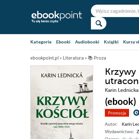
Kategorie
Ebooki
Audiobooki
Książki
Kursy v
ebookpoint.pl
»
Literatura
»
📚 Proza
Krzywy 
utracon
Karin Lednicka
(ebook)
Promocja
Autor:
Karin Le
Wydawnictwo:
Z
Ocena: