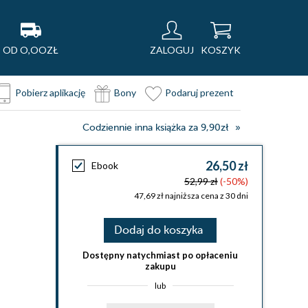
OD O,OOZŁ
ZALOGUJ
KOSZYK
Pobierz aplikację
Bony
Podaruj prezent
Codziennie inna książka za 9,90zł
26,50 zł
Ebook
52,99 zł
(-50%)
47,69 zł najniższa cena z 30 dni
Dodaj do koszyka
Dostępny natychmiast po opłaceniu
zakupu
lub