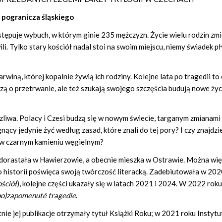
 pogranicza śląskiego
stępuje wybuch, w którym ginie 235 mężczyzn. Życie wielu rodzin zmi
wili. Tylko stary kościół nadal stoi na swoim miejscu, niemy świadek 
arwiną, której kopalnie żywią ich rodziny. Kolejne lata po tragedii to 
zą o przetrwanie, ale też szukają swojego szczęścia budują nowe ży
rzliwa. Polacy i Czesi budzą się w nowym świecie, targanym zmianami 
gnący jedynie żyć według zasad, które znali do tej pory? I czy znajdzie
ny w czarnym kamieniu węgielnym?
, dorastała w Hawierzowie, a obecnie mieszka w Ostrawie. Można wi
go historii poświęca swoją twórczość literacką. Zadebiutowała w 202
ściół
), kolejne części ukazały się w latach 2021 i 2024. W 2022 roku
(po)zapomenuté tragedie
.
ie jej publikacje otrzymały tytuł Książki Roku; w 2021 roku Instyt