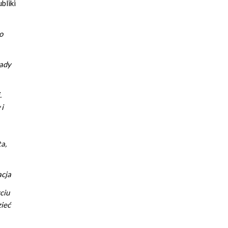
bliki
o
jady
.
 i
a,
acja
ciu
zieć