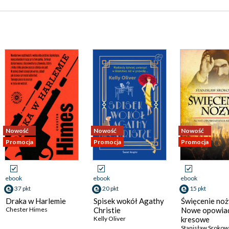
Nowość
Nowość
Nowość
Promocja
Promocja
Promocja
ebook
ebook
ebook
37 pkt
20 pkt
15 pkt
Draka w Harlemie
Spisek wokół Agathy
Święcenie noż
Chester Himes
Christie
Nowe opowia
Kelly Oliver
kresowe
Stanisław Srokow