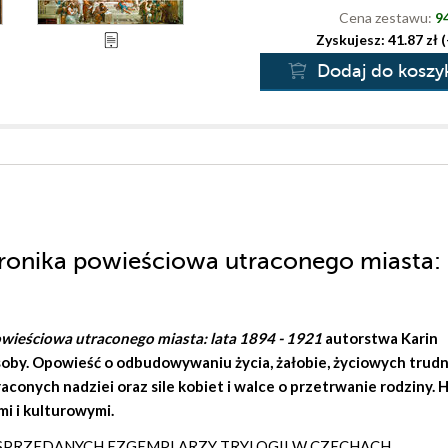
Cena zestawu:
94
Zyskujesz: 41.87 zł 
Dodaj do koszy
Kronika powieściowa utraconego miasta: 
owieściowa utraconego miasta: lata 1894 - 1921
autorstwa
Karin
j osoby. Opowieść o odbudowywaniu życia, żałobie, życiowych trud
raconych nadziei oraz sile kobiet i walce o przetrwanie rodziny. H
i i kulturowymi.
A SPRZEDANYCH EZGEMPLARZY TRYLOGII W CZECHACH