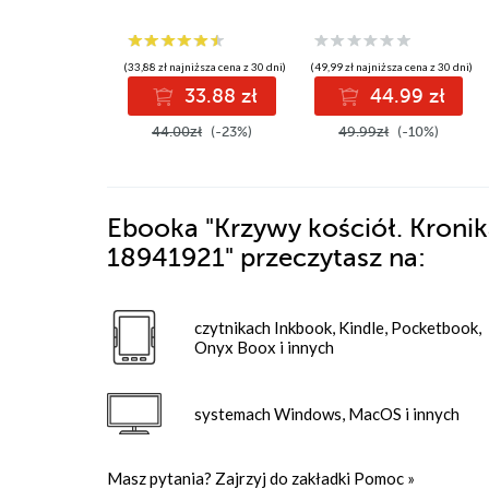
(33,88 zł najniższa cena z 30 dni)
(49,99 zł najniższa cena z 30 dni)
33.88 zł
44.99 zł
44.00zł
(-23%)
49.99zł
(-10%)
Ebooka
"Krzywy kościół. Kroni
18941921"
przeczytasz na:
czytnikach Inkbook, Kindle, Pocketbook,
Onyx Boox i innych
systemach Windows, MacOS i innych
Masz pytania? Zajrzyj do zakładki
Pomoc
»