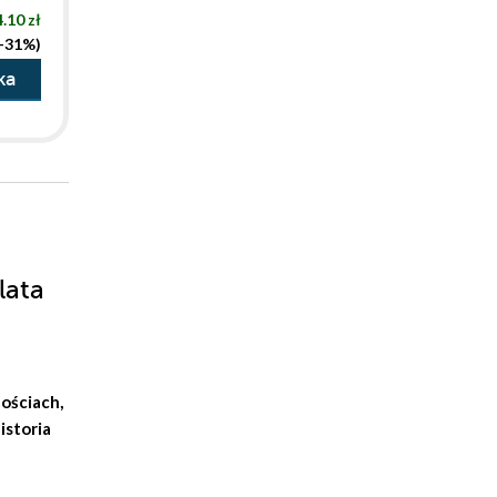
.10 zł
(-31%)
ka
lata
nościach,
istoria