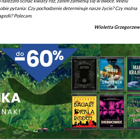
należało ścinać kwiaty róż, zanim zamienią się w owoce. Wielu
sobie pytania: Czy pochodzenie determinuje nasze życie? Czy można
agedii? Polecam.
Wioletta Grzegorzew