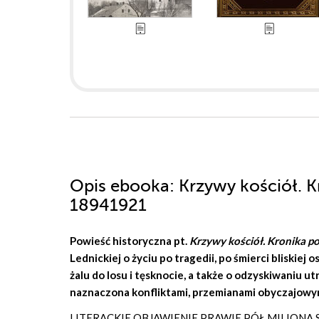
Opis
ebooka
: Krzywy kościół. 
18941921
Powieść historyczna pt.
Krzywy kościół. Kronika p
Lednickiej
o życiu po tragedii, po śmierci bliskie
żalu do losu i tęsknocie, a także o odzyskiwaniu ut
naznaczona konfliktami, przemianami obyczajowym
LITERACKIE OBJAWIENIE PRAWIE PÓŁ MILION