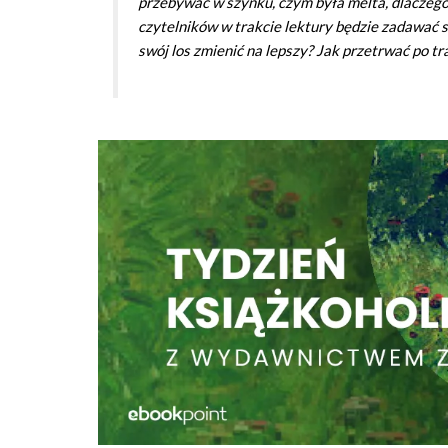
przebywać w szynku, czym była melta, dlaczego 
czytelników w trakcie lektury będzie zadawać 
swój los zmienić na lepszy? Jak przetrwać po tr