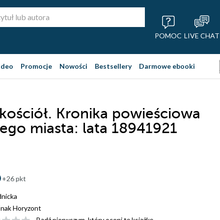
POMOC
LIVE CHAT
ideo
Promocje
Nowości
Bestsellery
Darmowe ebooki
kościół. Kronika powieściowa
ego miasta: lata 18941921
+26 pkt
dnicka
nak Horyzont
Bądź pierwszym, który oceni tę książkę