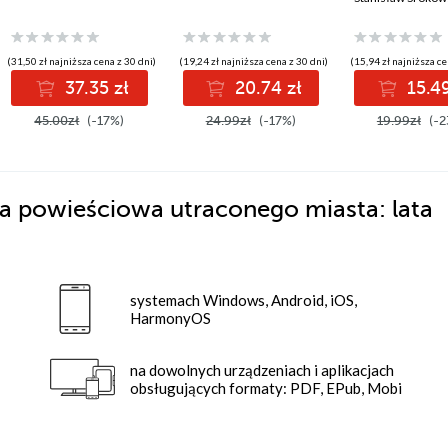
(31,50 zł najniższa cena z 30 dni)
(19,24 zł najniższa cena z 30 dni)
(15,94 zł najniższa ce
37.35 zł
20.74 zł
15.49
45.00zł
(-17%)
24.99zł
(-17%)
19.99zł
(-2
ka powieściowa utraconego miasta: lata
systemach Windows, Android, iOS,
HarmonyOS
na dowolnych urządzeniach i aplikacjach
obsługujących formaty: PDF, EPub, Mobi