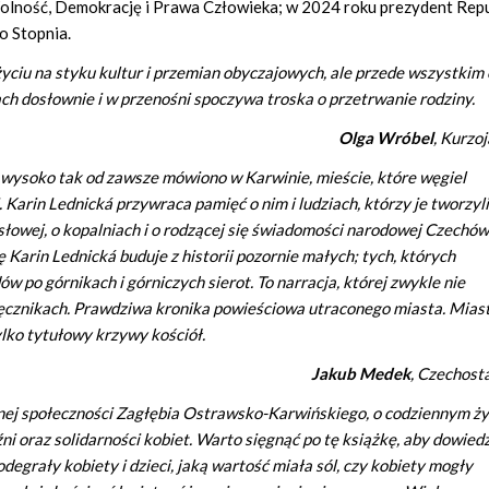
lność, Demokrację i Prawa Człowieka; w 2024 roku prezydent Repu
o Stopnia.
yciu na styku kultur i przemian obyczajowych, ale przede wszystkim 
ch dosłownie i w przenośni spoczywa troska o przetrwanie rodziny.
Olga Wróbel
, Kurzo
g wysoko tak od zawsze mówiono w Karwinie, mieście, które węgiel
Karin Lednická przywraca pamięć o nim i ludziach, którzy je tworzyli
łowej, o kopalniach i o rodzącej się świadomości narodowej Czechów
ę Karin Lednická buduje z historii pozornie małych; tych, których
w po górnikach i górniczych sierot. To narracja, której zwykle nie
ęcznikach. Prawdziwa kronika powieściowa utraconego miasta. Miast
lko tytułowy krzywy kościół.
Jakub Medek
, Czechost
ej społeczności Zagłębia Ostrawsko-Karwińskiego, o codziennym ży
ni oraz solidarności kobiet. Warto sięgnąć po tę książkę, aby dowied
odegrały kobiety i dzieci, jaką wartość miała sól, czy kobiety mogły