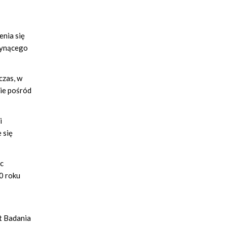
enia się
płynącego
czas, w
cie pośród
i
 się
ęc
0 roku
ut Badania