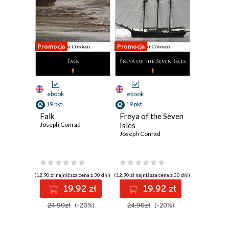
Promocja
Promocja
ebook
ebook
19 pkt
19 pkt
Falk
Freya of the Seven
Joseph Conrad
Isles
Joseph Conrad
(12,90 zł najniższa cena z 30 dni)
(12,90 zł najniższa cena z 30 dni)
19.92 zł
19.92 zł
24.90zł
(-20%)
24.90zł
(-20%)