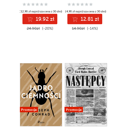
(12,90 zł najniższa cena z 30 dni)
(4,90 zł najniższa cena z 30 dni)
19.92 zł
12.81 zł
24.90zł
(-20%)
14.90zł
(-14%)
Promocja
Promocja