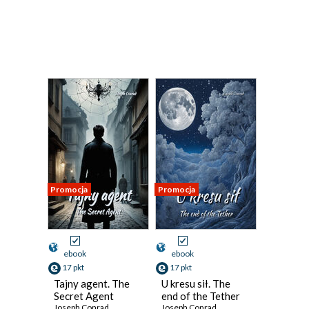
Promocja
Promocja
ebook
ebook
17 pkt
17 pkt
Tajny agent. The
U kresu sił. The
Secret Agent
end of the Tether
Joseph Conrad
Joseph Conrad