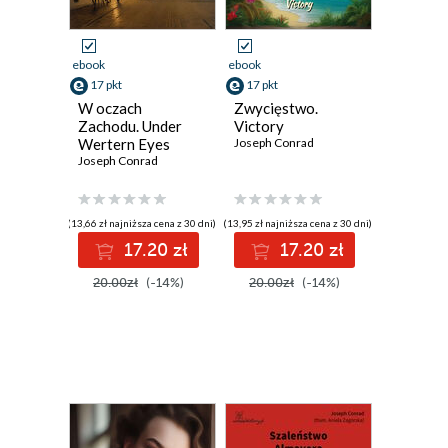
ebook
ebook
17 pkt
17 pkt
W oczach
Zwycięstwo.
Zachodu. Under
Victory
Wertern Eyes
Joseph Conrad
Joseph Conrad
(13,66 zł najniższa cena z 30 dni)
(13,95 zł najniższa cena z 30 dni)
17.20 zł
17.20 zł
20.00zł
(-14%)
20.00zł
(-14%)