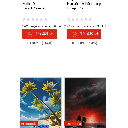
Falk: A
Karain: A Memory
Reminiscence
Joseph Conrad
Joseph Conrad
(12,69 zł najniższa cena z 30 dni)
(12,69 zł najniższa cena z 30 dni)
15.48 zł
15.48 zł
18.00zł
(-14%)
18.00zł
(-14%)
Promocja
Promocja