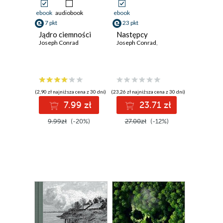
ebook
audiobook
ebook
7 pkt
23 pkt
Jądro ciemności
Następcy
Joseph Conrad
Joseph Conrad
,
(2,90 zł najniższa cena z 30 dni)
(23,26 zł najniższa cena z 30 dni)
7.99 zł
23.71 zł
9.99zł
(-20%)
27.00zł
(-12%)