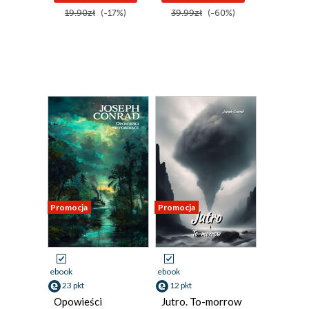
19.90zł
(-17%)
39.99zł
(-60%)
Promocja
Promocja
ebook
ebook
23 pkt
12 pkt
Opowieści
Jutro. To-morrow