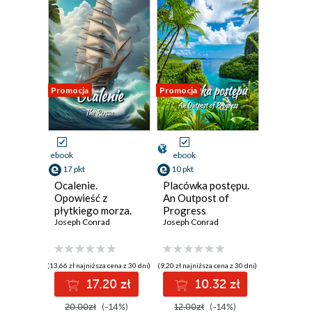
Promocja
Promocja
ebook
ebook
17 pkt
10 pkt
Ocalenie.
Placówka postępu.
Opowieść z
An Outpost of
płytkiego morza.
Progress
The Rescue. A
Joseph Conrad
Joseph Conrad
Romance of the
Shallows
(13,66 zł najniższa cena z 30 dni)
(9,20 zł najniższa cena z 30 dni)
17.20 zł
10.32 zł
20.00zł
(-14%)
12.00zł
(-14%)