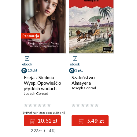
Promocja
ebook
ebook
10 pkt
3 pkt
Freja z Siedmiu
Szaleństwo
Wysp. Opowieść o
Almayera
płytkich wodach
Joseph Conrad
Joseph Conrad
(9,49 zł najniższa cena z 30 dni)
10.51 zł
3.49 zł
12.22zł
(-14%)