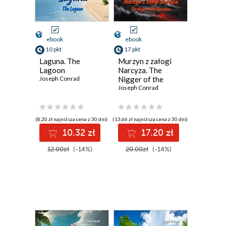
ebook
ebook
10 pkt
17 pkt
Laguna. The
Murzyn z załogi
Lagoon
Narcyza. The
Joseph Conrad
Nigger of the
Narcissus
Joseph Conrad
(8,20 zł najniższa cena z 30 dni)
(13,66 zł najniższa cena z 30 dni)
10.32 zł
17.20 zł
12.00zł
(-14%)
20.00zł
(-14%)