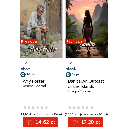
Promocja
Promocja
ebook
ebook
14 pkt
17 pkt
Amy Foster
Banita. An Outcast
Joseph Conrad
of the Islands
Joseph Conrad
(11,80 zł najniższa cena z 30 dni)
(20,00 zł najniższa cena z 30 dni)
14.62 zł
17.20 zł