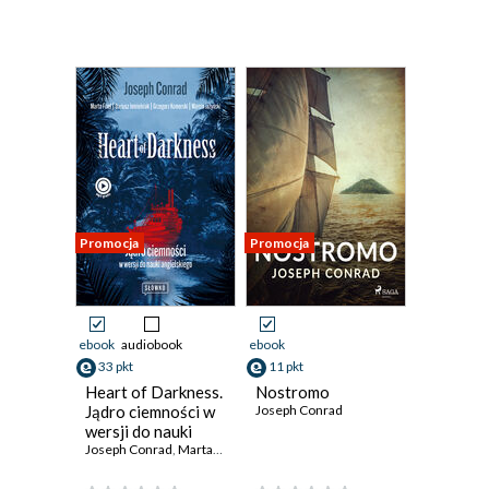
Promocja
Promocja
ebook
audiobook
ebook
33 pkt
11 pkt
Heart of Darkness.
Nostromo
Jądro ciemności w
Joseph Conrad
wersji do nauki
angielskiego
Joseph Conrad
,
Marta Fihel
,
Dariusz Jemielniak
,
Grzegorz Komerski
,