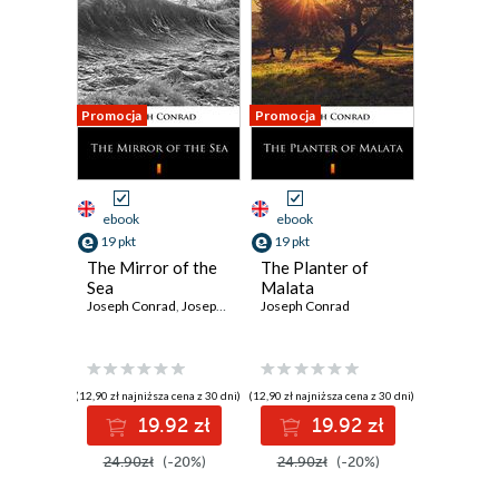
Promocja
Promocja
ebook
ebook
19 pkt
19 pkt
The Mirror of the
The Planter of
Sea
Malata
Joseph Conrad
,
Joseph Conrad
Joseph Conrad
(12,90 zł najniższa cena z 30 dni)
(12,90 zł najniższa cena z 30 dni)
19.92 zł
19.92 zł
24.90zł
(-20%)
24.90zł
(-20%)