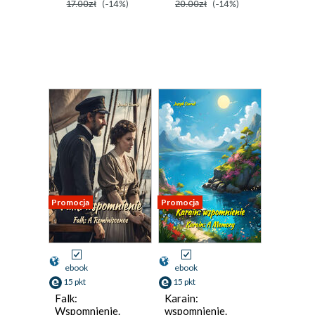
17.00zł
(-14%)
20.00zł
(-14%)
Promocja
Promocja
ebook
ebook
15 pkt
15 pkt
Falk:
Karain:
Wspomnienie.
wspomnienie.