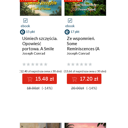
ebook
ebook
15 pkt
17 pkt
Uśmiech szczęścia.
Ze wspomnień.
Opowieść
Some
portowa. A Smile
Reminiscences (A
of Fortune.
Joseph Conrad
Personal Record)
Joseph Conrad
Harbour Story
(12,40 zł najniższa cena z 30 dni)
(13,66 zł najniższa cena z 30 dni)
15.48 zł
17.20 zł
18.00zł
(-14%)
20.00zł
(-14%)