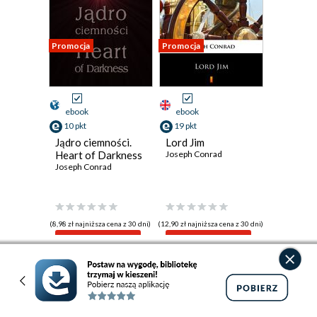
Promocja
Promocja
ebook
ebook
10 pkt
19 pkt
Jądro ciemności.
Lord Jim
Heart of Darkness
Joseph Conrad
Joseph Conrad
(8,98 zł najniższa cena z 30 dni)
(12,90 zł najniższa cena z 30 dni)
10.58 zł
19.92 zł
12.30zł
(-14%)
24.90zł
(-20%)