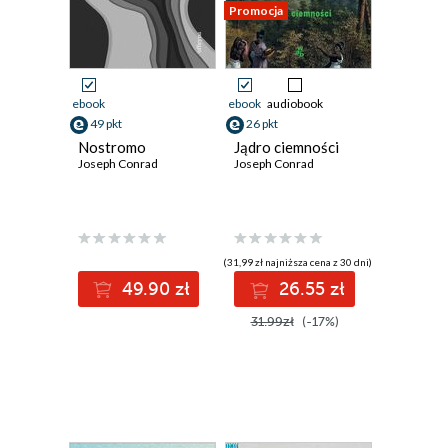
Promocja
ebook
ebook
audiobook
49 pkt
26 pkt
Nostromo
Jądro ciemności
Joseph Conrad
Joseph Conrad
(31,99 zł najniższa cena z 30 dni)
49.90 zł
26.55 zł
31.99zł
(-17%)