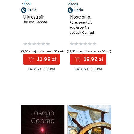
ebook
ebook
11 pkt
19 pkt
U kresu sił
Nostromo.
Joseph Conrad
Opowieść z
wybrzeża
Joseph Conrad
(3,90 zł najniższa cena z 30 dni)
(12,90 zł najniższa cena z 30 dni)
11.99 zł
19.92 zł
14.99zł
(-20%)
24.90zł
(-20%)