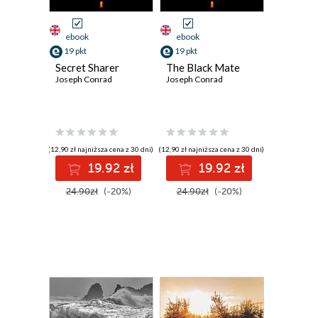
ebook
ebook
19 pkt
19 pkt
Secret Sharer
The Black Mate
Joseph Conrad
Joseph Conrad
(12,90 zł najniższa cena z 30 dni)
(12,90 zł najniższa cena z 30 dni)
19.92 zł
19.92 zł
24.90zł
(-20%)
24.90zł
(-20%)