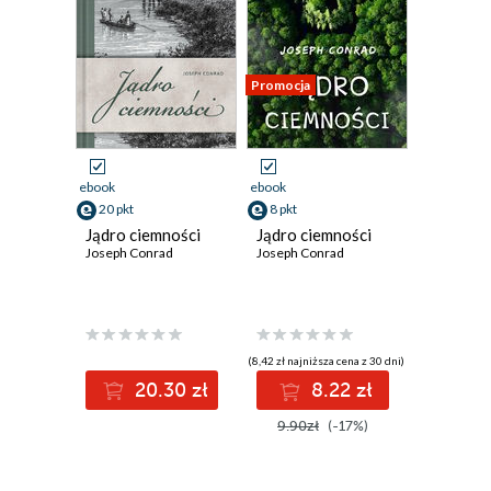
Promocja
ebook
ebook
20 pkt
8 pkt
Jądro ciemności
Jądro ciemności
Joseph Conrad
Joseph Conrad
(8,42 zł najniższa cena z 30 dni)
20.30 zł
8.22 zł
9.90zł
(-17%)