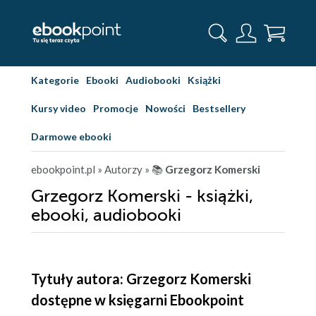
Kategorie
Ebooki
Audiobooki
Książki
Kursy video
Promocje
Nowości
Bestsellery
Darmowe ebooki
ebookpoint.pl
» Autorzy
» 📚
Grzegorz Komerski
Grzegorz Komerski - książki,
ebooki, audiobooki
Tytuły autora: Grzegorz Komerski
dostępne w księgarni Ebookpoint