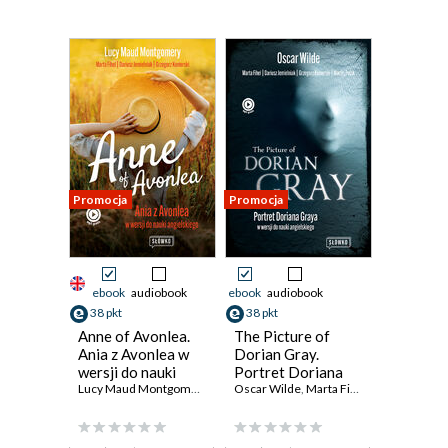
Promocja
Promocja
ebook
audiobook
ebook
audiobook
38 pkt
38 pkt
Anne of Avonlea.
The Picture of
Ania z Avonlea w
Dorian Gray.
wersji do nauki
Portret Doriana
angielskiego
Lucy Maud Montgomery
,
Marta Fihel
Graya w wersji do
Oscar Wilde
,
Dariusz Jemielniak
,
Marta Fihel
,
Grzegorz Kom
,
Grzegorz K
nauki angielskiego