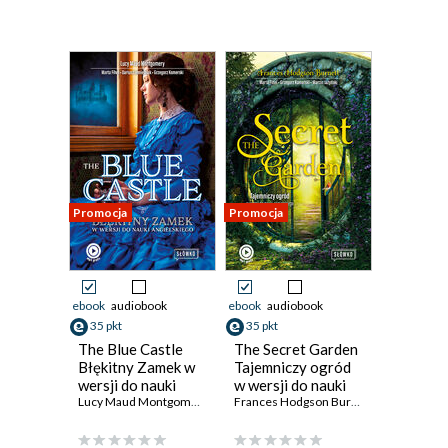
Promocja
Promocja
ebook
audiobook
ebook
audiobook
35 pkt
35 pkt
The Blue Castle
The Secret Garden
Błękitny Zamek w
Tajemniczy ogród
wersji do nauki
w wersji do nauki
angielskiego
Lucy Maud Montgomery
,
Marta Fihel
angielskiego
,
Dariusz Jemielniak
Frances Hodgson Burnett
,
Marta Fihel
,
Grzegorz K
,