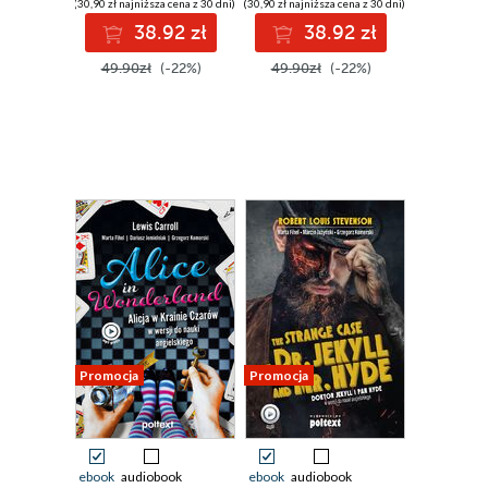
(30,90 zł najniższa cena z 30 dni)
(30,90 zł najniższa cena z 30 dni)
38.92 zł
38.92 zł
49.90zł
(-22%)
49.90zł
(-22%)
Promocja
Promocja
ebook
audiobook
ebook
audiobook