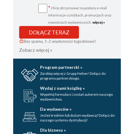
*
Chcę otrzymywać na podany e-mail
informacje o zniżkach, promocjach oraz
nowościach wydawniczych.
więcej »
DOŁĄCZ TERAZ
Bez spamu, 1-2 wiadomości tygodniowo!
Zobacz więcej »
Program partnerski »
Zarabiaj więcej z Grupą Helion! Dołącz do
programu partnerskiego.
Wydaj z nami książkę »
Wypełnij formularz i zostań autorem naszego
wydawnictwa.
Da wydawców »
Jesteś średnim lub dużym wydawcą? Dołącz do
naszego systemu dystrybucji!
Dla biznesu »