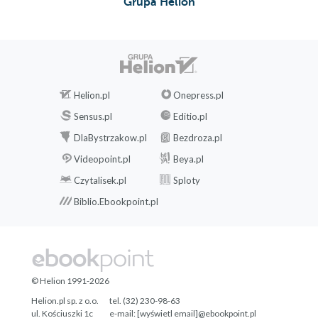
Grupa Helion
Helion.pl
Onepress.pl
Sensus.pl
Editio.pl
DlaBystrzakow.pl
Bezdroza.pl
Videopoint.pl
Beya.pl
Czytalisek.pl
Sploty
Biblio.Ebookpoint.pl
© Helion 1991-2026
Helion.pl sp. z o.o.
tel. (32) 230-98-63
ul. Kościuszki 1c
e-mail:
[wyświetl email]@ebookpoint.pl