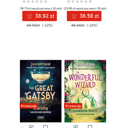
angielskiego
(38,79 zł najniższa cena z 30 dni)
(29,90 zł najniższa cena z 30 dni)
38.92 zł
36.58 zł
49.90zł
(-22%)
46.90zł
(-22%)
Promocja
Promocja