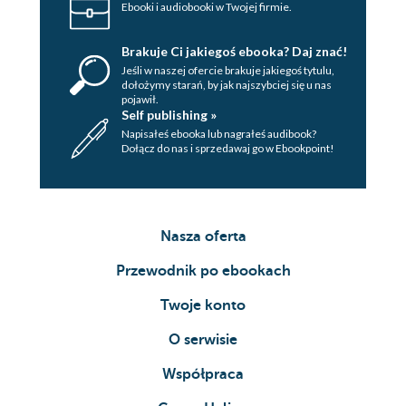
Ebooki i audiobooki w Twojej firmie.
Brakuje Ci jakiegoś ebooka? Daj znać!
Jeśli w naszej ofercie brakuje jakiegoś tytulu,
dołożymy starań, by jak najszybciej się u nas
pojawił.
Self publishing »
Napisałeś ebooka lub nagrałeś audibook?
Dołącz do nas i sprzedawaj go w Ebookpoint!
Nasza oferta
Przewodnik po ebookach
Twoje konto
O serwisie
Współpraca