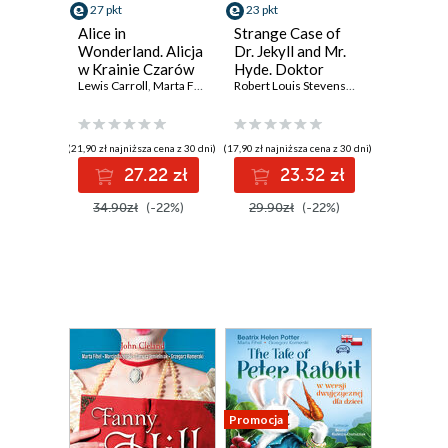
27 pkt
23 pkt
Alice in
Strange Case of
Wonderland. Alicja
Dr. Jekyll and Mr.
w Krainie Czarów
Hyde. Doktor
w wersji do nauki
Lewis Carroll
,
Marta Fihel
,
Dariusz Jemielniak
Jekyll i Pan Hyde w
,
Grzegorz Komerski
Robert Louis Stevenson
,
Marta Fihel
,
Mar
angielskiego
wersji do nauki
angielskiego
(21,90 zł najniższa cena z 30 dni)
(17,90 zł najniższa cena z 30 dni)
27.22 zł
23.32 zł
34.90zł
(-22%)
29.90zł
(-22%)
Promocja