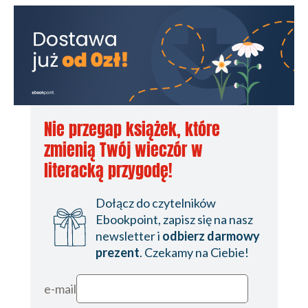
Nie przegap książek, które
zmienią Twój wieczór w
literacką przygodę!
Dołącz do czytelników
Ebookpoint, zapisz się na nasz
newsletter i
odbierz darmowy
prezent
. Czekamy na Ciebie!
e-mail