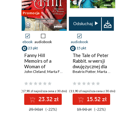
Promocja
Odsłuchaj
ebook
audiobook
audiobook
23 pkt
15 pkt
Fanny Hill
The Tale of Peter
Memoirs of a
Rabbit. w wersji
Woman of
dwujęzycznej dla
Pleasure.
John Cleland
,
Marta Fihel
,
Marcin Jażyński
dzieci
Beatrix Potter
,
Dariusz Jemielniak
,
Marta Fihel
,
Grzegorz Ko
,
Grzeg
Wspomnienia
kurtyzany w wersji
do nauki
(17,90 zł najniższa cena z 30 dni)
(11,90 zł najniższa cena z 30 dni)
angielskiego
23.32 zł
15.52 zł
29.90zł
(-22%)
19.90 zł
(-22%)