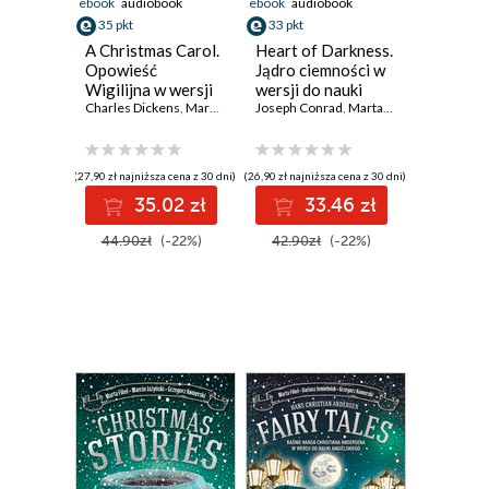
ebook
audiobook
ebook
audiobook
35 pkt
33 pkt
A Christmas Carol.
Heart of Darkness.
Opowieść
Jądro ciemności w
Wigilijna w wersji
wersji do nauki
do nauki
Charles Dickens
,
Marta Fihel
,
angielskiego
Joseph Conrad
Grzegorz Komerski
,
Marta Fihel
,
Daiusz Jemielniak
,
Dariusz Jem
angielskiego
(27,90 zł najniższa cena z 30 dni)
(26,90 zł najniższa cena z 30 dni)
35.02 zł
33.46 zł
44.90zł
(-22%)
42.90zł
(-22%)