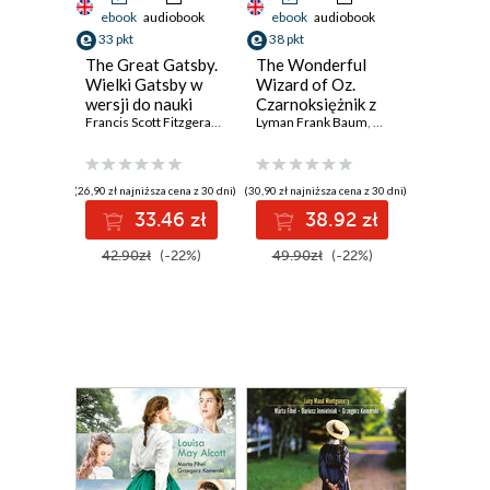
ebook
audiobook
ebook
audiobook
33 pkt
38 pkt
The Great Gatsby.
The Wonderful
Wielki Gatsby w
Wizard of Oz.
wersji do nauki
Czarnoksiężnik z
angielskiego
Francis Scott Fitzgerald
,
Marta Fihel
Krainy Oz w wersji
Lyman Frank Baum
,
Dariusz Jemielniak
,
Marta Fihel
,
Grzegorz K
,
Dariusz
do nauki
angielskiego
(26,90 zł najniższa cena z 30 dni)
(30,90 zł najniższa cena z 30 dni)
33.46 zł
38.92 zł
42.90zł
(-22%)
49.90zł
(-22%)