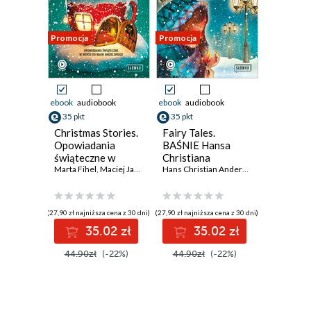
Promocja
Promocja
ebook
audiobook
ebook
audiobook
35 pkt
35 pkt
Christmas Stories.
Fairy Tales.
Opowiadania
BAŚNIE Hansa
świąteczne w
Christiana
wersji do nauki
Marta Fihel
,
Maciej Jażyński
,
Grzegorz Komerski
Andersena w
Hans Christian Andersen
,
Marta Fihel
,
D
angielskiego
wersji do nauki
angielskiego
(27,90 zł najniższa cena z 30 dni)
(27,90 zł najniższa cena z 30 dni)
35.02 zł
35.02 zł
44.90zł
(-22%)
44.90zł
(-22%)