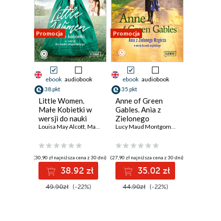
Promocja
Promocja
ebook
audiobook
ebook
audiobook
38 pkt
35 pkt
Little Women.
Anne of Green
Małe Kobietki w
Gables. Ania z
wersji do nauki
Zielonego
angielskiego
Louisa May Alcott
,
Marta Fihel
Wzgórza w wersji
,
Grzegorz Komerski
Lucy Maud Montgomery
,
Marta Fihel
,
Da
do nauki
angielskiego
(30,90 zł najniższa cena z 30 dni)
(27,90 zł najniższa cena z 30 dni)
38.92 zł
35.02 zł
49.90zł
(-22%)
44.90zł
(-22%)