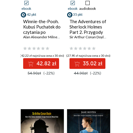
ebook
ebook
audiobook
42 pkt
35 pkt
Winnie-the-Pooh.
The Adventures of
Kubuś Puchatek do
Sherlock Holmes
czytania po
Part 2. Przygody
angielsku. Słownik
Alan Alexander Milne
,
Marta Fihel
Sherlocka Holmesa
,
Marcin Jażyński
,
Sir Arthur Conan Doyle
Dariusz Jemielni
,
Marta Fihel
,
Dar
+ ćwiczenia + mp3
w wersji do nauki
gratis
angielskiego
(42,22 zł najniższa cena z 30 dni)
(27,90 zł najniższa cena z 30 dni)
42.82 zł
35.02 zł
54.90zł
(-22%)
44.90zł
(-22%)