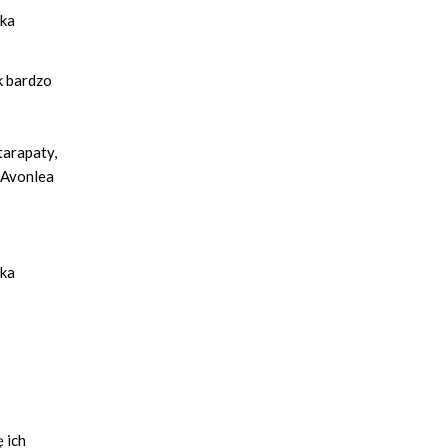
yka
k bardzo
tarapaty,
 Avonlea
yka
 ich