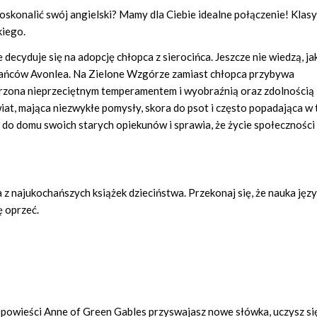
oskonalić swój angielski? Mamy dla Ciebie idealne połączenie! Klas
kiego.
cyduje się na adopcję chłopca z sierocińca. Jeszcze nie wiedzą, ja
szkańców Avonlea. Na Zielone Wzgórze zamiast chłopca przybywa
arzona nieprzeciętnym temperamentem i wyobraźnią oraz zdolnością
iat, mająca niezwykłe pomysły, skora do psot i często popadająca w 
 do domu swoich starych opiekunów i sprawia, że życie społeczności
a z najukochańszych książek dzieciństwa. Przekonaj się, że nauka jęz
ę oprzeć.
 powieści Anne of Green Gables przyswajasz nowe słówka, uczysz się