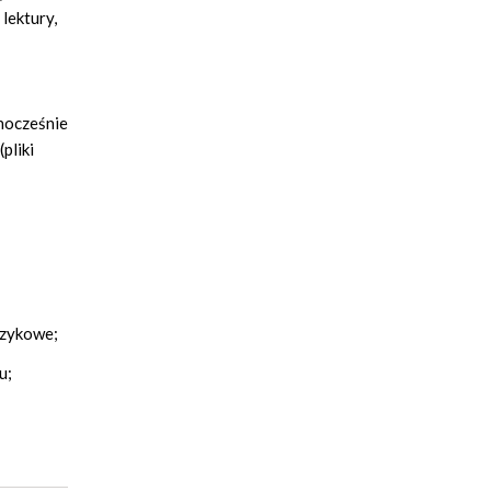
lektury,
dnocześnie
pliki
ęzykowe;
u;