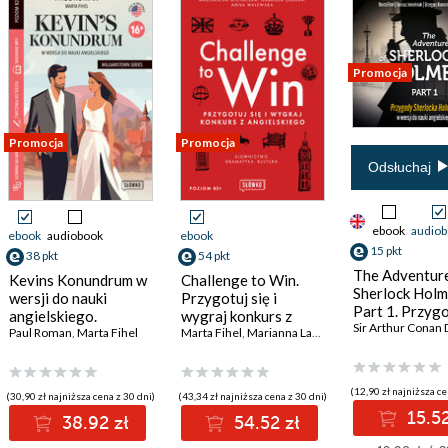
Promocja
Promocja
Promocja
Odsłuchaj
ebook
audio
ebook
audiobook
ebook
15 pkt
38 pkt
54 pkt
The Adventure
Kevins Konundrum w
Challenge to Win.
Sherlock Hol
wersji do nauki
Przygotuj się i
Part 1. Przyg
angielskiego.
wygraj konkurs z
Sherlocka Ho
Sir Arthur Conan 
Williamstown Series
Paul Roman
,
Marcin Jażyński
,
Marta Fihel
,
Dariusz Jemielniak
angielskiego
Marta Fihel
,
Grzegorz Komerski
,
Marianna Laskowska
,
Magdalena Mich
wersji do nauk
16+
angielskiego
(12,90 zł najniższa ce
(30,90 zł najniższa cena z 30 dni)
(43,34 zł najniższa cena z 30 dni)
15.52
38.92 zł
54.52 zł