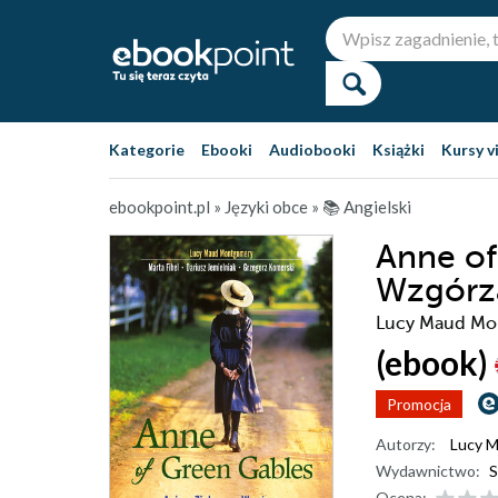
Kategorie
Ebooki
Audiobooki
Książki
Kursy v
ebookpoint.pl
»
Języki obce
»
📚 Angielski
Anne of
Wzgórza
Lucy Maud Mon
(ebook)
Promocja
Autorzy:
Lucy 
Wydawnictwo:
S
Ocena: