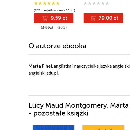
(9,23 zł najniższa cena z 30 dni)
9.59 zł
79.00 zł
11.99zł
(-20%)
O autorze
ebooka
Marta Fihel
, anglistka i nauczycielka języka angiel
angielski.edu.pl.
Lucy Maud Montgomery, Marta F
- pozostałe książki