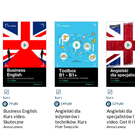
kurs
kurs
kurs
79 pkt
149 pkt
129 pkt
Business English.
Angielski dla
Angielski dla
Kurs video.
inżynierów i
specjalistów I
Skuteczne
techników. Kurs
video. Get it r
negocjacje w pigułce
Anna Lewoc
,
Anna Lewoc
video. Toolbox B1 -
Piotr Święcicki
Anna Lewoc
B1+