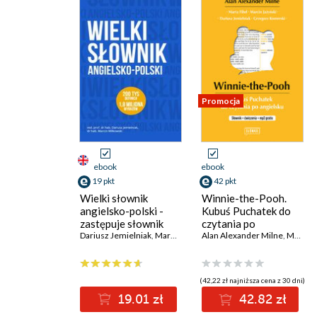
Promocja
ebook
ebook
19 pkt
42 pkt
Wielki słownik
Winnie-the-Pooh.
angielsko-polski -
Kubuś Puchatek do
zastępuje słownik
czytania po
wbudowany w Kindle
Dariusz Jemielniak
,
Marcin Miłkowski (red.)
angielsku. Słownik +
Alan Alexander Milne
,
Marta Fihel
ćwiczenia + mp3
gratis
(42,22 zł najniższa cena z 30 dni)
19.01 zł
42.82 zł