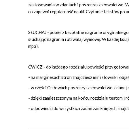
zastosowania w zdaniach i poszerzasz słownictwo. Wci
co zapewni regularność nauki. Czytanie tekstów po a
SŁUCHAJ - pobierz bezpłatne nagranie oryginalnego 
słuchając nagrania i utrwalaj wymowę. W każdej książc
mp3).
ĆWICZ - do każdego rozdziału powieści przygotowane
- na marginesach stron znajdziesz mini słownik i obj
- w części O słowach poszerzysz słownictwo z danej d
- dzięki zamieszczonym na końcu rozdziału testom i
- odpowiedzi do wszystkich zadań zamkniętych znajdzi