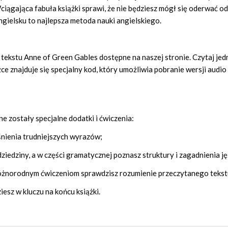
ągająca fabuła książki sprawi, że nie będziesz mógł się oderwać od 
ngielsku to najlepsza metoda nauki angielskiego.
tekstu Anne of Green Gables dostępne na naszej stronie. Czytaj je
e znajduje się specjalny kod, który umożliwia pobranie wersji audio (
 zostały specjalne dodatki i ćwiczenia:
aśnienia trudniejszych wyrazów;
ziedziny, a w części gramatycznej poznasz struktury i zagadnienia j
 różnorodnym ćwiczeniom sprawdzisz rozumienie przeczytanego tekst
esz w kluczu na końcu książki.