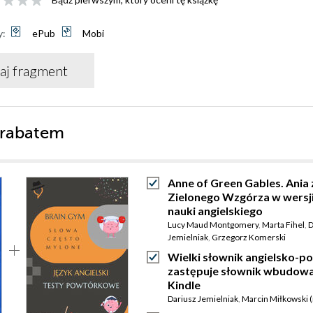
y:
ePub
Mobi
aj fragment
 rabatem
Anne of Green Gables. Ania 
Zielonego Wzgórza w wersj
nauki angielskiego
Lucy Maud Montgomery
,
Marta Fihel
,
D
Jemielniak
,
Grzegorz Komerski
Wielki słownik angielsko-pol
zastępuje słownik wbudow
Kindle
Dariusz Jemielniak
,
Marcin Miłkowski (