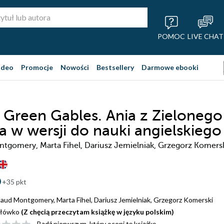
POMOC
LIVE CHAT
ideo
Promocje
Nowości
Bestsellery
Darmowe ebooki
 Green Gables. Ania z Zielonego
 w wersji do nauki angielskiego
tgomery, Marta Fihel, Dariusz Jemielniak, Grzegorz Komers
+35 pkt
Maud Montgomery
,
Marta Fihel
,
Dariusz Jemielniak
,
Grzegorz Komerski
łówko
(Z chęcią przeczytam książkę w języku polskim)
Bądź pierwszym, który oceni tę książkę