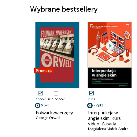
Wybrane bestsellery
Promocja
ebook
audiobook
kurs
9 pkt
79 pkt
Folwark zwierzęcy
Interpunkcja w
George Orwell
angielskim. Kurs
video. Zasady
poprawnej pisowni
Magdalena Małek-Andrzejowska