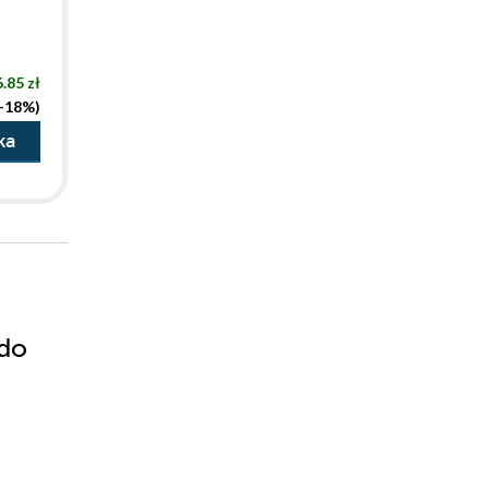
.85 zł
(-18%)
ka
 do