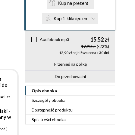
Kup na prezent
Kup 1-kliknięciem
15,52 zł
Audiobook mp3
19,90 zł
(-22%)
12,90 zł najniższa cena z 30 dni
Przenieś na półkę
Do przechowalni
z
i do
Opis
ebooka
ariusz
Szczegóły
ebooka
Dostępność produktu
ski -
any w
Spis treści
ebooka
red.)