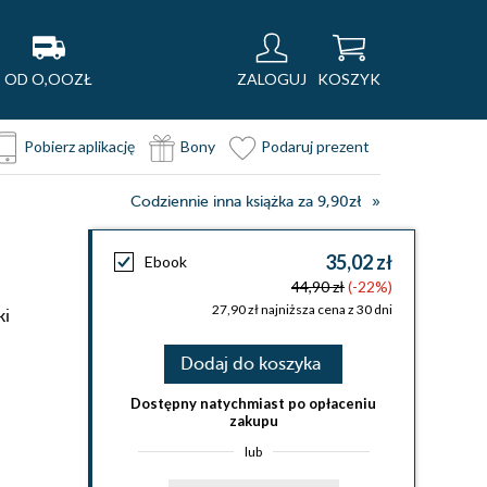
OD O,OOZŁ
ZALOGUJ
KOSZYK
Pobierz aplikację
Bony
Podaruj prezent
Codziennie inna książka za 9,90zł
35,02 zł
Ebook
44,90 zł
(-22%)
27,90 zł najniższa cena z 30 dni
ki
Dodaj do koszyka
Dostępny natychmiast po opłaceniu
zakupu
lub