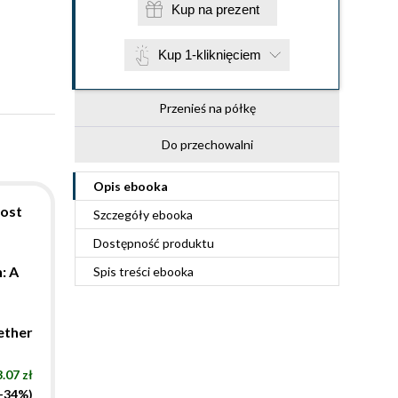
Kup na prezent
Kup 1-kliknięciem
Przenieś na półkę
Do przechowalni
Opis
ebooka
post
Szczegóły
ebooka
Dostępność produktu
: A
Spis treści
ebooka
Tether
.07 zł
(-34%)