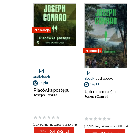
Promocja
Promocja
audiobook
ebook
audiobook
24 pkt
26 pkt
Placówka postępu
Jądro ciemności
Joseph Conrad
Joseph Conrad
(22,49 zł najniższa cena z 30 dni)
(31,99 zł najniższa cena z 30 dni)
24.89 zł