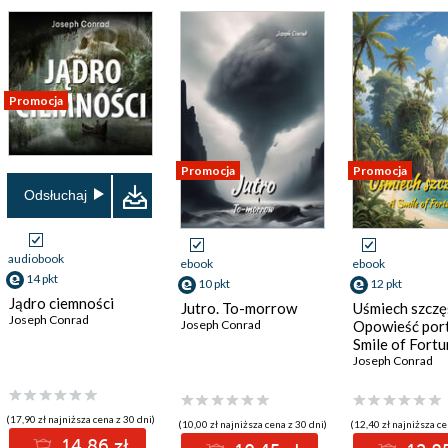
Promocja
Promocja
Promocja
Odsłuchaj
audiobook
ebook
ebook
14 pkt
10 pkt
12 pkt
Jądro ciemności
Jutro. To-morrow
Uśmiech szczę
Joseph Conrad
Joseph Conrad
Opowieść por
Smile of Fortu
Harbour Stor
Joseph Conrad
(17,90 zł najniższa cena z 30 dni)
(10,00 zł najniższa cena z 30 dni)
(12,40 zł najniższa ce
14.86 zł