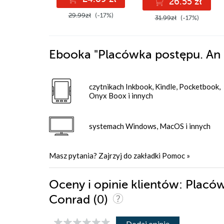
26.55 zł
29.99zł
(-17%)
31.99zł
(-17%)
Ebooka
"Placówka postępu. An 
czytnikach Inkbook, Kindle, Pocketbook,
Onyx Boox i innych
systemach Windows, MacOS i innych
Masz pytania? Zajrzyj do zakładki
Pomoc
»
Oceny i opinie klientów: Placó
(0)
Conrad
Dodaj opinię