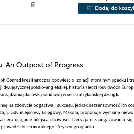
Dodaj do koszy
. An Outpost of Progress
eph Conrad kreśli mroczną opowieść o izolacji, moralnym upadku i t
i dwujęzycznej polsko-angielskiej, historia śledzi losy dwóch Euro
 zarządzania placówką handlową w sercu afrykańskiej dżungli.
ansę na zdobycie bogactwa i sukcesu, jednak bezsensowność ich co
aczają. Gdy miejscowy księgowy, Makola, proponuje wymianę niewo
arliera ustępuje miejsca chciwości. Decyzja o zaangażowaniu się
e prowadzi do ich moralnego i fizycznego upadku.