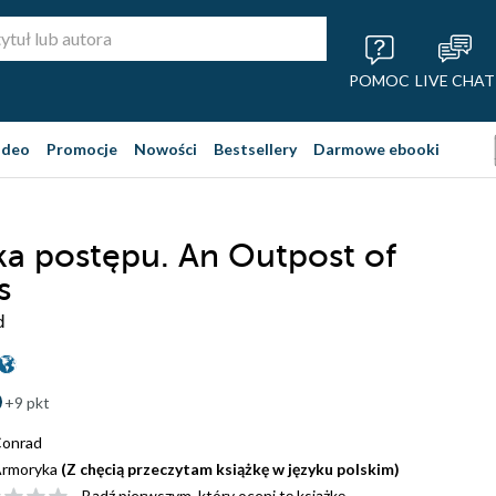
POMOC
LIVE CHAT
ideo
Promocje
Nowości
Bestsellery
Darmowe ebooki
a postępu. An Outpost of
s
d
+9 pkt
Conrad
rmoryka
(Z chęcią przeczytam książkę w języku polskim)
Bądź pierwszym, który oceni tę książkę