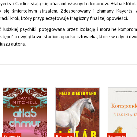
yerts i Carlier stają się ofiarami własnych demonów. Błaha kłótni
y się śmiertelnym strzałem. Zdesperowany i złamany Kayerts, 
racki krok, który przypieczętowuje tragiczny finał tej opowieści.
 ludzkiej psychiki, potęgowana przez izolację i moralne komprom
stępu" to wyjątkowe studium upadku człowieka, które w edycji dwu
iuszu autora.
Promocja
Promocja
Promocja