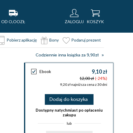
OD O,OOZŁ
ZALOGUJ
KOSZYK
Pobierz aplikację
Bony
Podaruj prezent
Codziennie inna książka za 9,90zł
9,10 zł
Ebook
12,00 zł
(-24%)
9,20 zł najniższa cena z 30 dni
Dodaj do koszyka
Dostępny natychmiast po opłaceniu
zakupu
lub