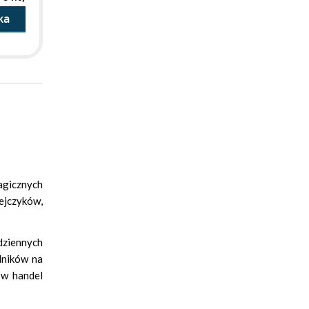
ka
ragicznych
pejczyków,
dziennych
lników na
 w handel