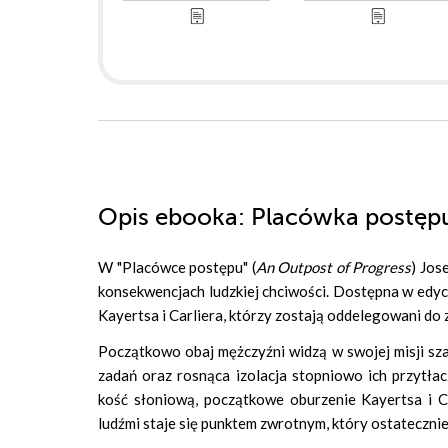
Opis
ebooka
: Placówka postępu
W "Placówce postępu" (
An Outpost of Progress
) Jos
konsekwencjach ludzkiej chciwości. Dostępna w edycj
Kayertsa i Carliera, którzy zostają oddelegowani do
Początkowo obaj mężczyźni widzą w swojej misji sz
zadań oraz rosnąca izolacja stopniowo ich przytł
kość słoniową, początkowe oburzenie Kayertsa i C
ludźmi staje się punktem zwrotnym, który ostateczni