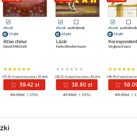
ebook
ebook
audiobook
ebook
audiobook
59 pkt
38 pkt
58 pkt
Atlas chmur
Lázár
Koresponden
David Mitchell
Nelio Biedermann
Virginia Evans
(55,42 zł najniższa cena z 30 dni)
(38,31 zł najniższa cena z 30 dni)
(48,99 zł najniższa ce
59.42 zł
38.80 zł
58.09
69.90zł
(-15%)
47.90zł
(-19%)
69.99zł
(-1
żki