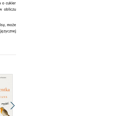
a o cukier
w obliczu
isy, może
języcznej
Promocja
Promocja
Prom