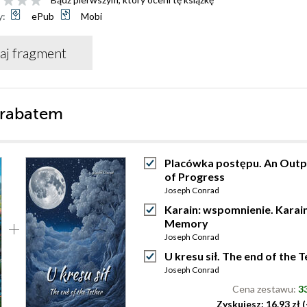
y:
ePub
Mobi
aj fragment
 rabatem
Placówka postępu. An Out
of Progress
Joseph Conrad
Karain: wspomnienie. Karain
Memory
Joseph Conrad
U kresu sił. The end of the 
Joseph Conrad
Cena zestawu:
33
Zyskujesz: 16.93 zł 