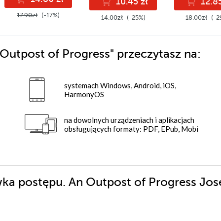
10.45 zł
12.85
17.90zł
(-17%)
14.00zł
(-25%)
18.00zł
(-2
Outpost of Progress"
przeczytasz na:
systemach Windows, Android, iOS,
HarmonyOS
na dowolnych urządzeniach i aplikacjach
obsługujących formaty: PDF, EPub, Mobi
wka postępu. An Outpost of Progress Jo