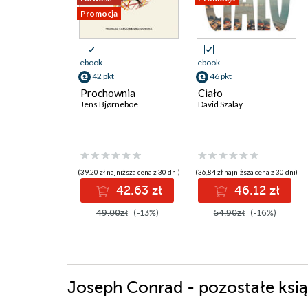
Promocja
ebook
ebook
42 pkt
46 pkt
Prochownia
Ciało
Jens Bjørneboe
David Szalay
(39,20 zł najniższa cena z 30 dni)
(36,84 zł najniższa cena z 30 dni)
42.63 zł
46.12 zł
49.00zł
(-13%)
54.90zł
(-16%)
Joseph Conrad - pozostałe ksią