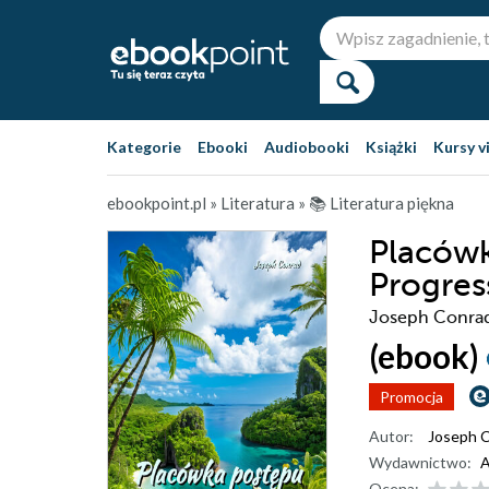
Kategorie
Ebooki
Audiobooki
Książki
Kursy v
ebookpoint.pl
»
Literatura
»
📚 Literatura piękna
Placówk
Progres
Joseph Conra
(ebook)
Promocja
Autor:
Joseph 
Wydawnictwo:
A
Ocena: